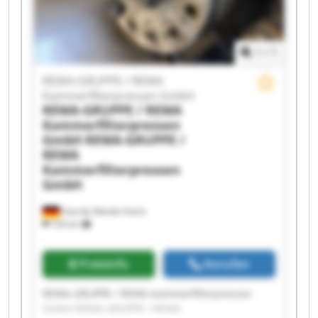
1
/
1
REWA-GRUPPE / REWA
Kammerfilterpressen GmbH
REWA-GRUPPE / REWA
Kammerfilterpressen
GmbH
REWA-GRUPPE /
REWA
Kammerfilterpressen
GmbH
Voerde (Niederrhein)
726 km
Preisinfo
Anrufen
REWA-GRUPPE / REWA Kammerfilterpressen
GmbH REWA-GRUPPE / REWA