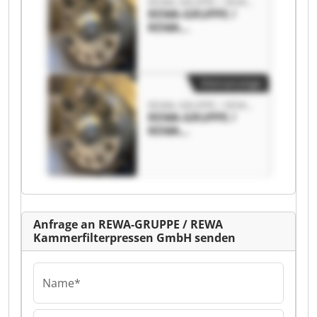
REWA-GRUPPE / REWA Kammerfilterpressen GmbH
REWA-GRUPPE /
REWA
Kammerfilterpress
en GmbH REWA-
GRUPPE / REWA
Kammerfilterpress
Kleinanzeige
en GmbH
REWA-GRUPPE / REWA Kammerfilterpressen GmbH
REWA-GRUPPE /
REWA
Kammerfilterpress
en GmbH REWA-
GRUPPE / REWA
Kammerfilterpress
en GmbH
Anfrage an REWA-GRUPPE / REWA
Kammerfilterpressen GmbH senden
Name*