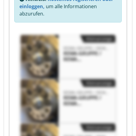
einloggen,
um alle Informationen
abzurufen.
Kleinanzeige
REWA-GRUPPE / REWA Kammerfilterpressen GmbH
REWA-GRUPPE /
REWA
Kammerfilterpress
en GmbH REWA-
GRUPPE / REWA
Kammerfilterpress
Kleinanzeige
en GmbH
REWA-GRUPPE / REWA Kammerfilterpressen GmbH
REWA-GRUPPE /
REWA
Kammerfilterpress
en GmbH REWA-
GRUPPE / REWA
Kammerfilterpress
Kleinanzeige
en GmbH