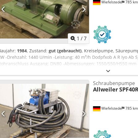
Wiefelstede
785 k
1
/
7
Baujahr:
1984
, Zustand:
gut (gebraucht)
, Kreiselpumpe, Säurepum
kW -Drehzahl: 1440 U/min -Leistung: 40 m³/h Dodpfxob A R Iyo Ab S
Rohranschluss Ausgang: DN80 -Abmessungen: 1550/550/H550 mm -
Schraubenpumpe
Allweiler
SPF40
Wiefelstede
785 k