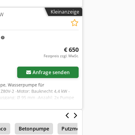
5 mm -Abmessungen: 580/290/H380 mm
Kleinanzeige
kW
m
€ 650
Festpreis zzgl. MwSt.
Anfrage senden
mpe, Wasserpumpe für
Z80V-2 -Motor: Bauknecht 4,4 kW -
Ausgang: Ø 95 mm -Anzahl: 2x Pumpe
cht: 96 kg Dodpfx Absvvt Nrs Sock
aco
Betonpumpe
Putzmeister
Kreiselpumpe