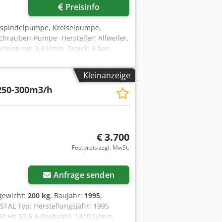
Preisinfo
nspindelpumpe, Kreiselpumpe,
hrauben-Pumpe -Hersteller: Allweiler,
istung: 3,4 l/min -Druck: 3 bar -
Djdpfx Aspid D Iob Sock -
Kleinanzeige
250-300m3/h
€ 3.700
Festpreis zzgl. MwSt.
Anfrage senden
gewicht:
200 kg
, Baujahr:
1995
,
AL Typ: Herstellungsjahr: 1995
50 Hz 32,5 A Drehzahl: 1410 U/min