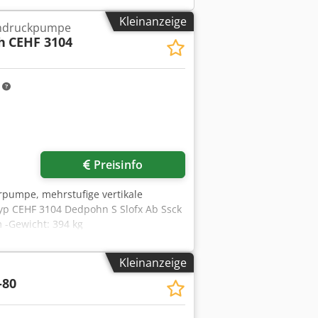
Kleinanzeige
hdruckpumpe
h
CEHF 3104
m
Preisinfo
pumpe, mehrstufige vertikale
yp CEHF 3104 Dedpohn S Slofx Ab Ssck
-Gewicht: 394 kg
Kleinanzeige
-80