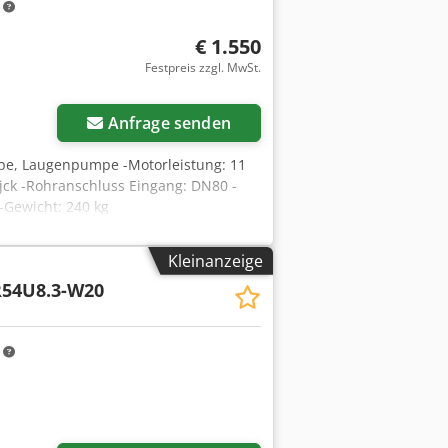
m
€ 1.550
Festpreis zzgl. MwSt.
Anfrage senden
pe, Laugenpumpe -Motorleistung: 11
jck -Rohranschluss Eingang: DN80 -
Gewicht: 240 kg
Kleinanzeige
R54U8.3-W20
m