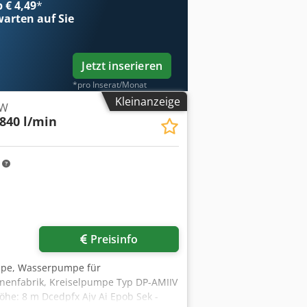
b € 4,49
*
arten auf Sie
Jetzt inserieren
*pro Inserat/Monat
Kleinanzeige
kW
840 l/min
m
Preisinfo
mpe, Wasserpumpe für
nenfabrik, Kreiselpumpe Typ DP-AMIIV
rhöhe: 8 m Dcedpfx Ajv Ai Epob Sek -