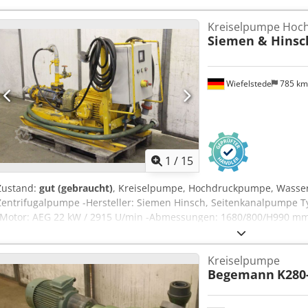
Kreiselpumpe Hoc
Siemen & Hinsc
Wiefelstede
785 k
1
/
15
Zustand:
gut (gebraucht)
, Kreiselpumpe, Hochdruckpumpe, Wasser
Zentrifugalpumpe -Hersteller: Siemen Hinsch, Seitenkanalpumpe T
-Motor: AEG 22 kW / 2915 U/min -Abmessungen: 1680/800/H990 mm 
Kreiselpumpe
Begemann
K280