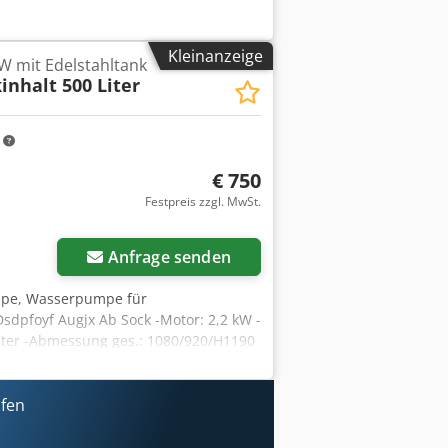
OL) oder über Softstarter /
Zustand des Geräts – die Pumpe ist:
Kleinanzeige
ufgarantie versehen sofort verfügbar.
W mit Edelstahltank
inhalt 500 Liter
m
€ 750
Festpreis zzgl. MwSt.
Anfrage senden
mpe, Wasserpumpe für
dpfoyf Augjx Ab Sock -Motor: 2,2 kW -
 Liter -Abmessung ges.: 1080/920/H1190
ufen