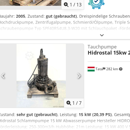
1
/
13
Baujahr:
2005
, Zustand:
gut (gebraucht)
, Dreispindelige Schraube
Hochdruckpumpe, Zentrifugalpumpe, Schmieröl/Ölpumpe, Triple Sc
Schraubenpumpe Typ SPF40R54U8.3-W20 mit Schlauchpaket -Förderle
Motor: 0,7 kW / 1800 U/min -Schlauchpaket: Länge 1x 60 m / 1x 6 m 
Abmessungen: 1230/900/H960 mm -Gewicht: 160 kg
Tauchpumpe
Hidrostal
15kw 
Tata
282 km
1
/
7
Zustand:
sehr gut (gebraucht)
, Leistung:
15 kW (20,39 PS)
, Gesamt
Hidrostal Schlammpumpe 15 kW Abwasserpumpe Hersteller HIDROST
Förderleistung: 250-300m3/h Hubhöhe: 21m Leistung: 15 kW 400 V 