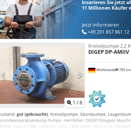
Inserieren Sie jetzt a
11 Millionen
Käufer w
Jetzt informieren
+49 201 857 861 12
Kreiselpumpe 2,2 
DIGEP
DP-AMIIV 
Wiefelstede
785 k
1
/
8
Zustand:
gut (gebraucht)
, Kreiselpumpe, Säurepumpe, Laugenpu
Grundwasserabsenkung-Pumpe -Hersteller: DIGEP Diósgyor Maschi
-Motor: Evig 2,2 kW -Leistung: 14 l/s / 840 l/min / 50,4 m³/h -Förde