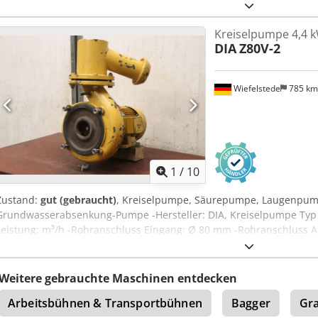
Rohranschluss Eingang: Ø 100 mm -Rohranschluss Ausgang: Ø 7
-Gewicht: 83 kg
Kreiselpumpe 4,4 
DIA
Z80V-2
Wiefelstede
785 k
1
/
10
Zustand:
gut (gebraucht)
, Kreiselpumpe, Säurepumpe, Laugenpu
Grundwasserabsenkung-Pumpe -Hersteller: DIA, Kreiselpumpe Typ 
Leistung: m³/h -Rohranschluss Eingang: Ø 80 mm -Rohranschluss 
vorhanden -Preis: pro Stück -Abmessungen: 540/360/H700 mm -Gewi
Weitere gebrauchte Maschinen entdecken
Arbeitsbühnen & Transportbühnen
Bagger
Gr