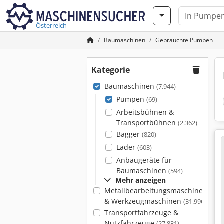
Österreich
Baumaschinen
Gebrauchte Pumpen
Kategorie
Baumaschinen
(7.944)
Pumpen
(69)
Arbeitsbühnen &
Transportbühnen
(2.362)
Bagger
(820)
Lader
(603)
Anbaugeräte für
Baumaschinen
(594)
Mehr anzeigen
Metallbearbeitungsmaschinen
& Werkzeugmaschinen
(31.996)
Transportfahrzeuge &
Nutzfahrzeuge
(27.831)