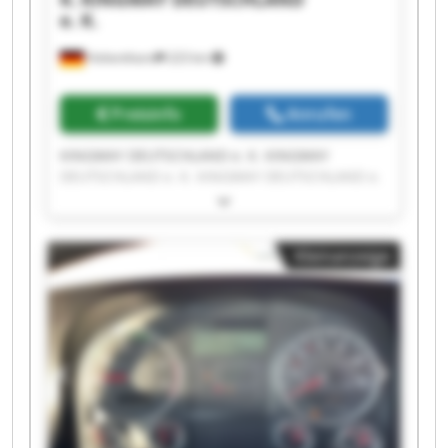
e. K.
Hohenthann
223 km
Preisinfo
Anrufen
KINGWAY DEUTSCHLAND e. K. KINGWAY
DEUTSCHLAND e. K. KINGWAY DEUTSCHLAND e.
K. KINGWAY DEUTSCHLAND e. K. KINGWAY
DEUTSCHLAND e. K. KINGWAY DEUTSCHLAND e.
K. KINGWAY DEUTSCHLAND e. K. KINGWAY
Kleinanzeige
DEUTSCHLAND e. K. KINGWAY DEUTSCHLAND e.
K. KINGWAY DEUTSCHLAND e. K. KINGWAY
DEUTSCHLAND e. K. KINGWAY DEUTSCHLAND e.
K. KINGWAY DEUTSCHLAND e. K. KINGWAY
DEUTSCHLAND e. K. KINGWAY DEUTSCHLAND e.
K. KINGWAY DEUTSCHLAND e. K. KINGWAY
DEUTSCHLAND e. K. KINGWAY DEUTSCHLAND e.
K. KINGWAY DEUTSCHLAND e. K. KINGWAY
DEUTSCHLAND e. K.