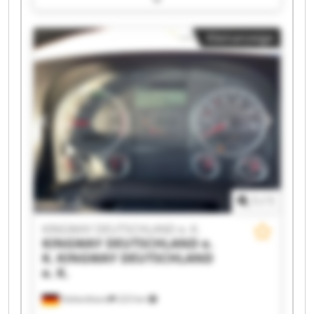
DEUTSCHLAND e. K. KINGWAY DEUTSCHLAND e.
K. KINGWAY DEUTSCHLAND e. K. KINGWAY
Kleinanzeige
DEUTSCHLAND e. K. KINGWAY DEUTSCHLAND e.
K. KINGWAY DEUTSCHLAND e. K. KINGWAY
DEUTSCHLAND e. K. KINGWAY DEUTSCHLAND e.
K. KINGWAY DEUTSCHLAND e. K. KINGWAY
DEUTSCHLAND e. K. KINGWAY DEUTSCHLAND e.
K. KINGWAY DEUTSCHLAND e. K. KINGWAY
DEUTSCHLAND e. K. KINGWAY DEUTSCHLAND e.
K. KINGWAY DEUTSCHLAND e. K. KINGWAY
DEUTSCHLAND e. K.
1
/
1
KINGWAY DEUTSCHLAND e. K.
KINGWAY DEUTSCHLAND e.
K.
KINGWAY DEUTSCHLAND
e. K.
Hohenthann
223 km