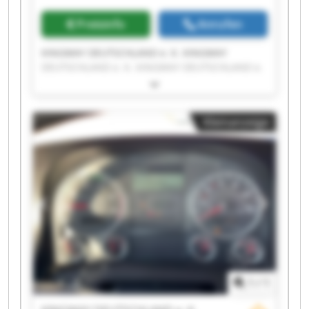
Preisinfo
Anrufen
KINGWAY DEUTSCHLAND e. K. KINGWAY
DEUTSCHLAND e. K. KINGWAY DEUTSCHLAND e.
K. KINGWAY DEUTSCHLAND e. K. KINGWAY
DEUTSCHLAND e. K. KINGWAY DEUTSCHLAND e.
K. KINGWAY DEUTSCHLAND e. K. KINGWAY
Kleinanzeige
DEUTSCHLAND e. K. KINGWAY DEUTSCHLAND e.
K. KINGWAY DEUTSCHLAND e. K. KINGWAY
DEUTSCHLAND e. K. KINGWAY DEUTSCHLAND e.
K. KINGWAY DEUTSCHLAND e. K. KINGWAY
DEUTSCHLAND e. K. KINGWAY DEUTSCHLAND e.
K. KINGWAY DEUTSCHLAND e. K. KINGWAY
DEUTSCHLAND e. K. KINGWAY DEUTSCHLAND e.
K. KINGWAY DEUTSCHLAND e. K. KINGWAY
DEUTSCHLAND e. K.
1
/
1