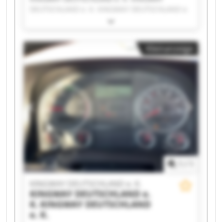
DEUTSCHLAND e. K. KINGWAY DEUTSCHLAND e.
K. KINGWAY DEUTSCHLAND e. K. KINGWAY
DEUTSCHLAND e. K. KINGWAY DEUTSCHLAND e.
K. KINGWAY DEUTSCHLAND e. K. KINGWAY
Kleinanzeige
DEUTSCHLAND e. K. KINGWAY DEUTSCHLAND e.
K. KINGWAY DEUTSCHLAND e. K. KINGWAY
DEUTSCHLAND e. K. KINGWAY DEUTSCHLAND e.
K. KINGWAY DEUTSCHLAND e. K. KINGWAY
DEUTSCHLAND e. K. KINGWAY DEUTSCHLAND e.
K. KINGWAY DEUTSCHLAND e. K. KINGWAY
DEUTSCHLAND e. K. KINGWAY DEUTSCHLAND e.
K. KINGWAY DEUTSCHLAND e. K. KINGWAY
DEUTSCHLAND e. K.
1
/
1
KINGWAY DEUTSCHLAND e. K.
KINGWAY DEUTSCHLAND e.
K.
KINGWAY DEUTSCHLAND
e. K.