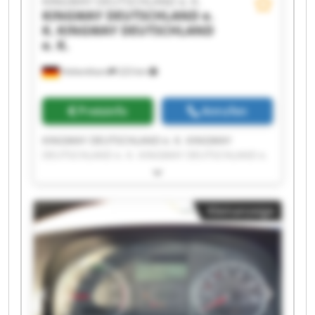
KINGWAY DEUTSCHLAND e. K.
KINGWAY DEUTSCHLAND e.
K.
KINGWAY DEUTSCHLAND
e. K.
Hohenthann
223 km
Preisinfo
Anrufen
KINGWAY DEUTSCHLAND e. K. KINGWAY
DEUTSCHLAND e. K. KINGWAY DEUTSCHLAND e.
K. KINGWAY DEUTSCHLAND e. K. KINGWAY
DEUTSCHLAND e. K. KINGWAY DEUTSCHLAND e.
K. KINGWAY DEUTSCHLAND e. K. KINGWAY
Kleinanzeige
DEUTSCHLAND e. K. KINGWAY DEUTSCHLAND e.
K. KINGWAY DEUTSCHLAND e. K. KINGWAY
DEUTSCHLAND e. K. KINGWAY DEUTSCHLAND e.
K. KINGWAY DEUTSCHLAND e. K. KINGWAY
DEUTSCHLAND e. K. KINGWAY DEUTSCHLAND e.
K. KINGWAY DEUTSCHLAND e. K. KINGWAY
DEUTSCHLAND e. K. KINGWAY DEUTSCHLAND e.