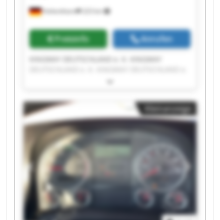
Hohenthann
223 km
Preisinfo
Anrufen
KINGWAY DEUTSCHLAND e. K. KINGWAY
DEUTSCHLAND e. K. KINGWAY DEUTSCHLAND e.
K. KINGWAY DEUTSCHLAND e. K. KINGWAY
DEUTSCHLAND e. K. KINGWAY DEUTSCHLAND e.
K. KINGWAY DEUTSCHLAND e. K. KINGWAY
Kleinanzeige
DEUTSCHLAND e. K. KINGWAY DEUTSCHLAND e.
K. KINGWAY DEUTSCHLAND e. K. KINGWAY
DEUTSCHLAND e. K. KINGWAY DEUTSCHLAND e.
K. KINGWAY DEUTSCHLAND e. K. KINGWAY
DEUTSCHLAND e. K. KINGWAY DEUTSCHLAND e.
K. KINGWAY DEUTSCHLAND e. K. KINGWAY
DEUTSCHLAND e. K. KINGWAY DEUTSCHLAND e.
K. KINGWAY DEUTSCHLAND e. K. KINGWAY
DEUTSCHLAND e. K.