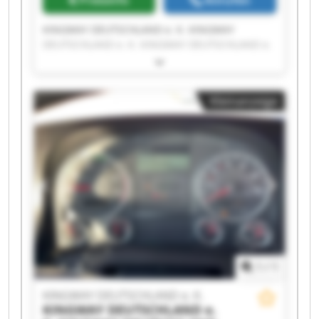
Preisinfo
Anrufen
KINGWAY DEUTSCHLAND e. K. KINGWAY
DEUTSCHLAND e. K. KINGWAY DEUTSCHLAND e.
K. KINGWAY DEUTSCHLAND e. K. KINGWAY
DEUTSCHLAND e. K. KINGWAY DEUTSCHLAND e.
K. KINGWAY DEUTSCHLAND e. K. KINGWAY
Kleinanzeige
DEUTSCHLAND e. K. KINGWAY DEUTSCHLAND e.
K. KINGWAY DEUTSCHLAND e. K. KINGWAY
DEUTSCHLAND e. K. KINGWAY DEUTSCHLAND e.
K. KINGWAY DEUTSCHLAND e. K. KINGWAY
DEUTSCHLAND e. K. KINGWAY DEUTSCHLAND e.
K. KINGWAY DEUTSCHLAND e. K. KINGWAY
DEUTSCHLAND e. K. KINGWAY DEUTSCHLAND e.
K. KINGWAY DEUTSCHLAND e. K. KINGWAY
DEUTSCHLAND e. K.
1
/
1
KINGWAY DEUTSCHLAND e. K.
KINGWAY DEUTSCHLAND e.