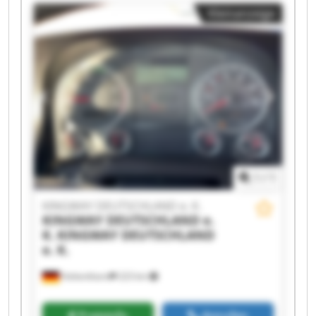
K. KINGWAY DEUTSCHLAND e. K. KINGWAY
Kleinanzeige
DEUTSCHLAND e. K. KINGWAY DEUTSCHLAND e.
K. KINGWAY DEUTSCHLAND e. K. KINGWAY
DEUTSCHLAND e. K. KINGWAY DEUTSCHLAND e.
K. KINGWAY DEUTSCHLAND e. K. KINGWAY
DEUTSCHLAND e. K. KINGWAY DEUTSCHLAND e.
K. KINGWAY DEUTSCHLAND e. K. KINGWAY
DEUTSCHLAND e. K. KINGWAY DEUTSCHLAND e.
K. KINGWAY DEUTSCHLAND e. K. KINGWAY
DEUTSCHLAND e. K.
1
/
1
KINGWAY DEUTSCHLAND e. K.
KINGWAY DEUTSCHLAND e.
K.
KINGWAY DEUTSCHLAND
e. K.
Hohenthann
223 km