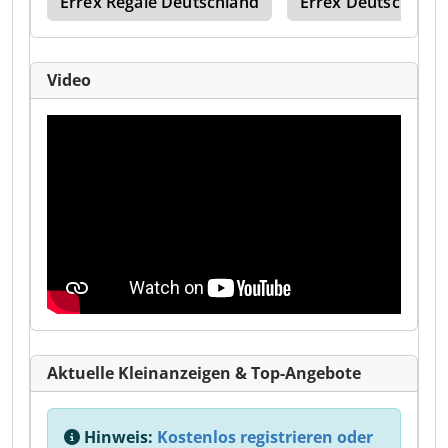
tte
Errex Regale Deutschland
Errex Deutschland
Video
Aktuelle Kleinanzeigen & Top-Angebote
Hinweis:
Kostenlos registrieren oder