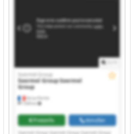
1
/
1
Soermel Group
Soermel Group
Soermel
Group
Val-au-Perche
1.038 km
Preisinfo
Anrufen
Soermel Group Soermel Group Soermel Group