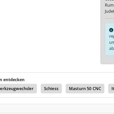
Rum
Jude
re
um
ab
n entdecken
erkzeugwechsler
Schiess
Masturn 50 CNC
I