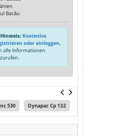
änien
țul Bacău
Hinweis:
Kostenlos
gistrieren oder einloggen,
 alle Informationen
zurufen.
tnc 530
Dynapac Cp 132