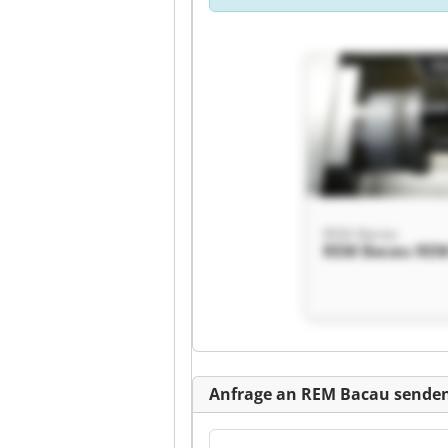
Kl
REM Bacau
REM Bacau REM
Kl
Anfrage an REM Bacau sende