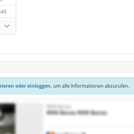
al)
rieren oder einloggen,
um alle Informationen abzurufen.
REM Bacau
REM Bacau
REM Bacau