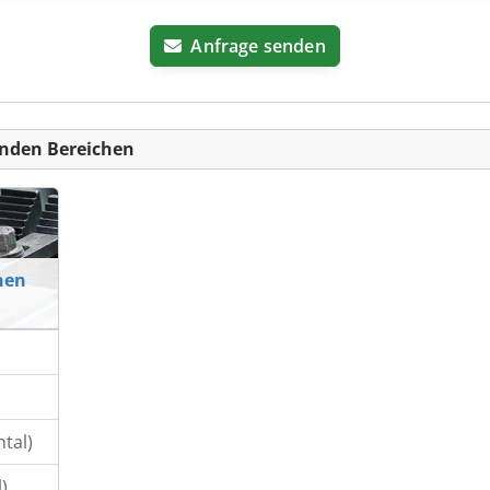
Anfrage senden
nden Bereichen
nen
tal)
)