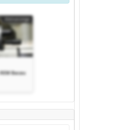
Kleinanzeige
 REM Bacau