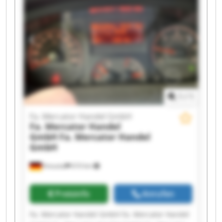
1
/
1
Fa. Mercator Handel GmbH
Fa. Mercator Handel
GmbH
Fa. Mercator Handel
GmbH
Kreuztal
610 km
Preisinfo
Anrufen
Fa. Mercator Handel GmbH Fa. Mercator Handel