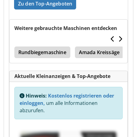
Zu den Top-Angeboten
Weitere gebrauchte Maschinen entdecken
ri
Rundbiegemaschine
Amada Kreissäge
A
Aktuelle Kleinanzeigen & Top-Angebote
Hinweis:
Kostenlos registrieren oder
einloggen,
um alle Informationen
abzurufen.
Kleinanzeige