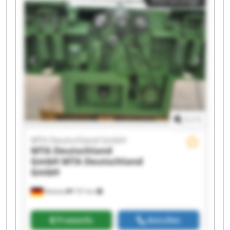
Kleinanzeige
1
/
1
MTA Deutschland GmbH
MTA Deutschland
GmbH
MTA Deutschland
GmbH
Nettetal
737 km
Preisinfo
Anrufen