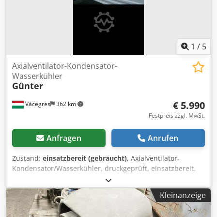
1
/
5
Axialventilator-Kondensator-
Wasserkühler
Günter
€ 5.990
Vácegres
362 km
Festpreis zzgl. MwSt.
Anfragen
Anrufen
Zustand:
einsatzbereit (gebraucht)
, Axialventilator-
Kondensator/Wasserkühler, druckgeprüft, einsatzbereit.
Standort: Ungarn (EU) Dkedpozhg Alsfx Akzor
Kleinanzeige