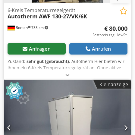
6-Kreis Temperaturregelgerät
Autotherm
AWF 130-27/VK/6K
€ 80.000
Borken
733 km
Festpreis zzgl. MwSt.
Anfragen
Anrufen
Zustand:
sehr gut (gebraucht)
, Autotherm Hier bieten wir
Ihnen ein 6-Kreis Temperaturregelgerät an. Ohne aktive
Kältemaschine! Dksdpfx Akszd Rtyszor Gemäß beiliegender
technischer Kurzbeschreibung: Temperaturbereich: -40°C
Kleinanzeige
… +85°C (erweiterter Temperaturbereich -40°C…+130°C)
verstärkte Heizleisttung 27 kW anstelle 18 kW mit 1x
Temperaturregelung im Hauptstrang enthalten mit 6x
Temperaturmessung im jeweiligen Vorlauf enthalten mit
6x Temperaturmessung im jeweiligen Rücklauf enthalten
mit 6x Volumenstrom- und Druckmessung im jeweiligen
Vorlauf enthalten mit 6x Volumenstrom- und
Druckregelung enthalten 1l/min .. 12 l/min sowie 0,1 bar …