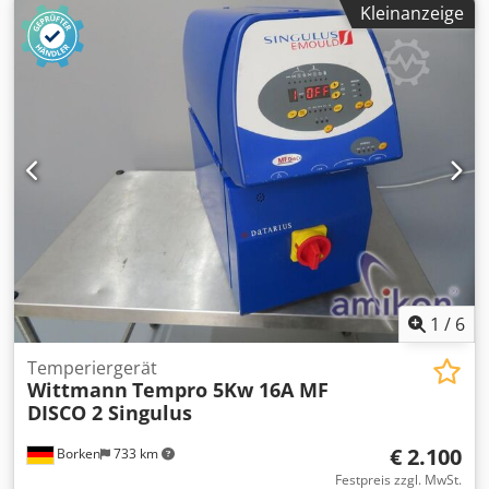
(R507) Zustand: gebraucht / used Dkjdpezgaa Iofx Akzsr
Kleinanzeige
Prozessanwendungen. Dkedpfx Ajzb Nviokzor Hersteller:
Lieferumfang: (Siehe Bild) (Änderungen und Irrtümer in
GEA WTT GmbH Typ: GBS 700M-U-86 Materialnummer:
den technischen Daten, Angaben sind vorbehalten!)
12509184 Seriennummer: 10-120106888-0001 Bauart:
Weitere Fragen können wir gerne am Telefon für Sie
Gelöteter Plattenwärmetauscher Plattenanzahl: 86
beantworten.
Ausführung: G1, G2, G3, G4 Temperaturbereich: -200 °C
bis +200 °C Max. Betriebsdruck Seite 1: 30 bar Max.
Betriebsdruck Seite 2: 30 bar Volumen Seite 1: 9,66 l
Volumen Seite 2: 9,89 l Volumen Seite 3: 0,00 l Kältemittel:
Alle Kältemittel außer Ammoniak Herstellungsland:
Deutschland Zustand: NOS Standort: Kusel
1
/
6
Temperiergerät
Wittmann
Tempro 5Kw 16A MF
DISCO 2 Singulus
€ 2.100
Borken
733 km
Festpreis zzgl. MwSt.