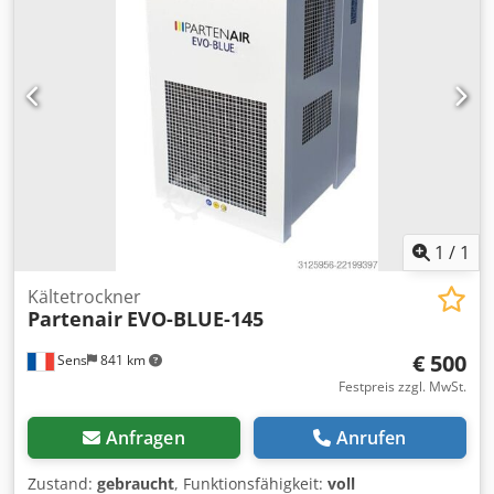
1
/
1
Kältetrockner
Partenair
EVO-BLUE-145
€ 500
Sens
841 km
Festpreis zzgl. MwSt.
Anfragen
Anrufen
Zustand:
gebraucht
, Funktionsfähigkeit:
voll