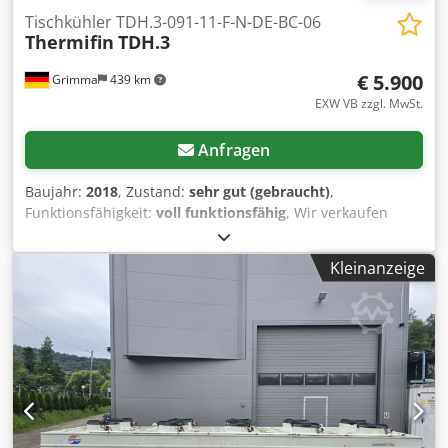
Tischkühler TDH.3-091-11-F-N-DE-BC-06
Thermifin
TDH.3
€ 5.900
Grimma
439 km
EXW VB zzgl. MwSt.
Anfragen
Baujahr:
2018
, Zustand:
sehr gut (gebraucht)
,
Funktionsfähigkeit:
voll funktionsfähig
, Wir verkaufen
einen gebauchten Kühler, der noch sehr gut erhalten ist.
Die Lamellen sind sauber. Nähere Infos entnehmen Sie
Kleinanzeige
bitte dem Datenblatt. Bei Interesse kann ich die
Dokumente, also die Zeichnung, das Datenblatt und die
Montageanleitung per Mail senden. Die Füße werden
mitgeliefert und sind auf den Bildern auf dem Kühler zu
sehen. Der Kühler hat in dem kleinen Schaltkasten einen
eigenen FU zur Steuerung. Neupreis: ca. 23.000,00 € ohne
Montage. Dieses Gerät hat folgende EIgenschaften: *
Frostsicher durch 34 % Ethylenglykol → ideal für
ganzjährigen Außeneinsatz. * Energieeffizient durch EC-