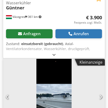
Wasserkühler
Güntner
€ 3.900
Vácegres
361 km
Festpreis zzgl. MwSt.
Anfragen
Anrufen
Zustand:
einsatzbereit (gebraucht)
, Axial-
Ventilatorkondensator, Wasserkühler, druckgeprüft,
einsatzbereit. Standort: Ungarn (EU) Djdpfx Aszhg Izskzekr
Kleinanzeige