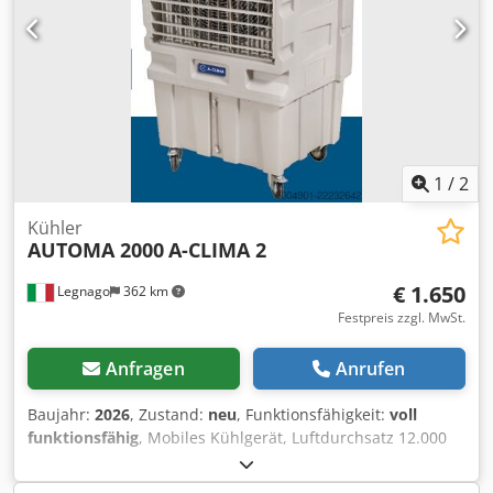
1
/
2
Kühler
AUTOMA 2000
A-CLIMA 2
€ 1.650
Legnago
362 km
Festpreis zzgl. MwSt.
Anfragen
Anrufen
Baujahr:
2026
, Zustand:
neu
, Funktionsfähigkeit:
voll
funktionsfähig
, Mobiles Kühlgerät, Luftdurchsatz 12.000
m³/h, AUTOMA 2000 A-CLIMA 2. Dedjzhtwcepfx Akzokr