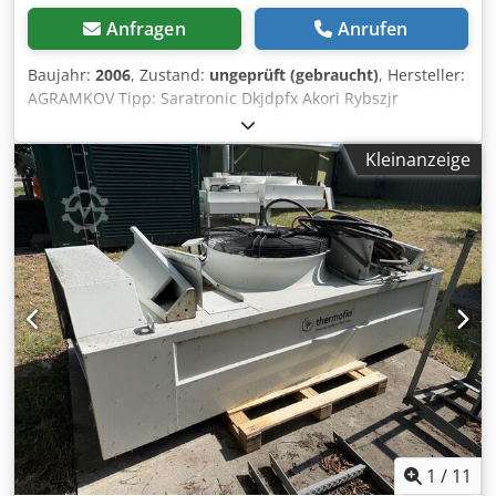
Anfragen
Anrufen
Baujahr:
2006
, Zustand:
ungeprüft (gebraucht)
, Hersteller:
AGRAMKOV Tipp: Saratronic Dkjdpfx Akori Rybszjr
Kühlmitteltyp: 134 a Baujahr: 2006
Kleinanzeige
1
/
11