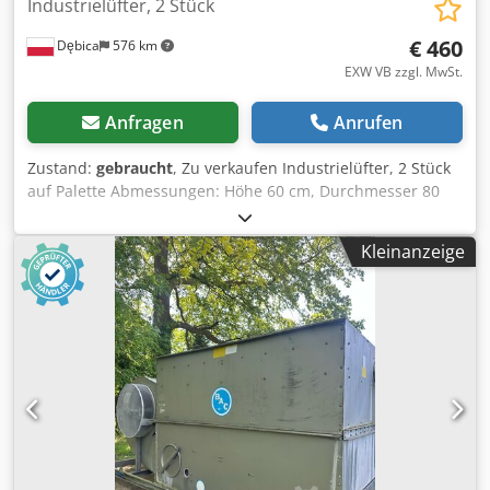
Industrielüfter, 2 Stück
€ 460
Dębica
576 km
EXW VB zzgl. MwSt.
Anfragen
Anrufen
Zustand:
gebraucht
, Zu verkaufen Industrielüfter, 2 Stück
auf Palette Abmessungen: Höhe 60 cm, Durchmesser 80
cm, mit Flansch 90 cm Nettopreis: 460 Euro für beide
Dsdpfozcuv Dex Akzekr
Kleinanzeige