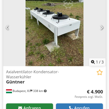
1
/
3
Axialventilator-Kondensator-
Wasserkühler
Güntner
€ 4.900
Budapest, XI.
338 km
Festpreis zzgl. MwSt.
Anfragen
Anrufen