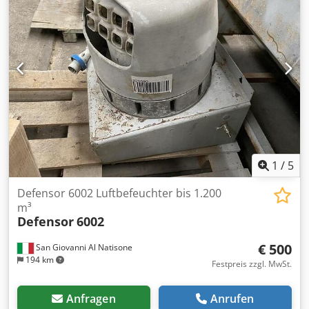
1
/
5
Defensor 6002 Luftbefeuchter bis 1.200
m³
Defensor
6002
€ 500
San Giovanni Al Natisone
194 km
Festpreis zzgl. MwSt.
Anfragen
Anrufen