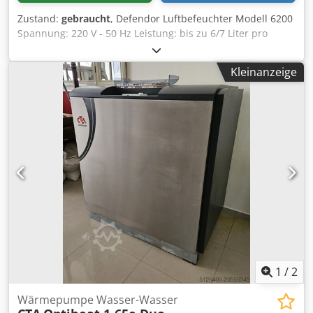
Zustand:
gebraucht
, Defendor Luftbefeuchter Modell 6200
Spannung: 220 V - 50 Hz Leistung: bis zu 6/7 Liter pro
Stunde Wirkungsbereich: bis zu 1200 m³ Dedpfxozb A Rtj
Akzokr Ansaugluftvolumen: 800 m³/Stunde
Kleinanzeige
Leistungsaufnahme: 180 Watt, 260 VA
1
/
2
Wärmepumpe Wasser-Wasser