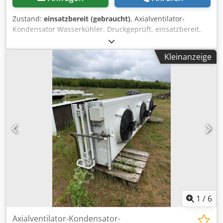
Zustand:
einsatzbereit (gebraucht)
, Axialventilator-
Kondensator Wasserkühler. Druckgeprüft, einsatzbereit.
Standort vor Ort: Ungarn (EU) Dkjdpfjzhg I Ijx Akzer
Kleinanzeige
1
/
6
Axialventilator-Kondensator-