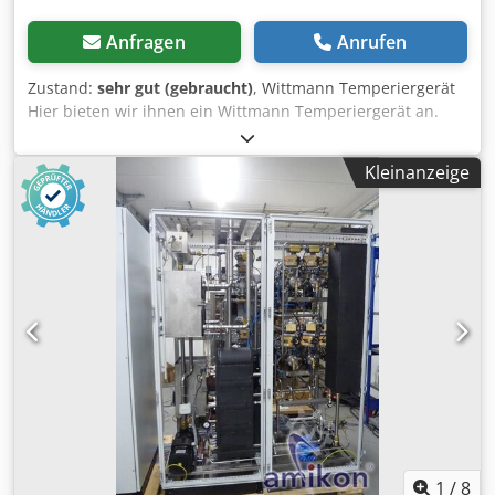
Anfragen
Anrufen
Zustand:
sehr gut (gebraucht)
, Wittmann Temperiergerät
Hier bieten wir ihnen ein Wittmann Temperiergerät an.
Dkedpfx Aszd Ruwokzjr Wittmann Temperiergerät DISCO 2
Singulus 3X415V 50/60Hz 16A 5kW Typ: TR7B7D7D0X_09_00
Kleinanzeige
Zustand: gebraucht / used Lieferumfang: (Siehe Bild)
(Änderungen und Irrtümer in den technischen Daten,
Angaben sind vorbehalten!) Weitere Fragen können wir
gerne am Telefon für Sie beantworten.
1
/
8