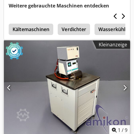
Weitere gebrauchte Maschinen entdecken
e
Kältemaschinen
Verdichter
Wasserkühler
Kleinanzeige
1
/
9