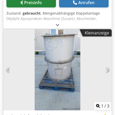
Preisinfo
Anrufen
Zustand: gebraucht / used Lieferumfang: (Siehe Bild)
Kälteaggregat auf Grundrahmen Bitzer Kompressor
Zustand:
gebraucht
, Mengenabhängige Doppelanlage
Wassergekühlter Verflüssiger Schalldämmkapsel Reverse-
Dkjdpfx Ajvcqzrokzer Maschine (Zusatz): Abscheider,
Osmose-Anlage inkl. Befeuchtung (Änderungen und
Kondensator und Steuerschrank von 2010 Ausstattung: 1
Irrtümer in den technischen Daten, Angaben sind
NH3-Abscheider, 2 Kältekompressoren, 1
vorbehalten!) Weitere Fragen können wir gerne am Telefon
Kleinanzeige
Verdunstungsverflüssiger, 1 Steuerschrank
für Sie beantworten.
1
/
3