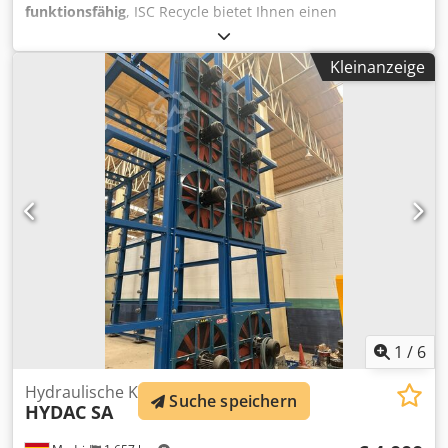
funktionsfähig
, ISC Recycle bietet Ihnen einen
gebrauchten, leistungsstarken und sorgfältig
ausgewählten Kälte-Drucklufttrockner an, der für saubere
Kleinanzeige
und trockene Druckluft in Ihren industriellen Netzwerken
sorgt. Modell: PARTENAIR EVO-BLUE-145 Zustand:
Gebraucht Djdpfx Akjzgtdgszskr Drucktaupunkt: +3°C unter
Druck (ISO 8573-1: 2001 Klasse 4) Technologie:
Proportionale Leistungsregelung für perfekte
Taupunktstabilität Kältemittel: Umweltfreundliches
Kältemittel mit niedrigem Treibhauspotential (GWP)
Leistung: Extrem geringer Druckverlust für optimale
Energieeinsparung Kontaktieren Sie uns gerne für weitere
Informationen.
1
/
6
Hydraulische Kühleinheit
Suche speichern
HYDAC SA