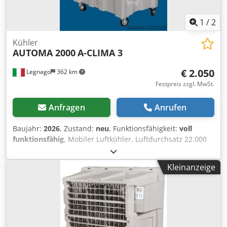
1
/
2
Kühler
AUTOMA 2000
A-CLIMA 3
€ 2.050
Legnago
362 km
Festpreis zzgl. MwSt.
Anfragen
Anrufen
Baujahr:
2026
, Zustand:
neu
, Funktionsfähigkeit:
voll
funktionsfähig
, Mobiler Luftkühler, Luftdurchsatz 22.000
m³/h, AUTOMA 2000 A-CLIMA 3. Dksdpfszhtxyox Akzer
Kleinanzeige