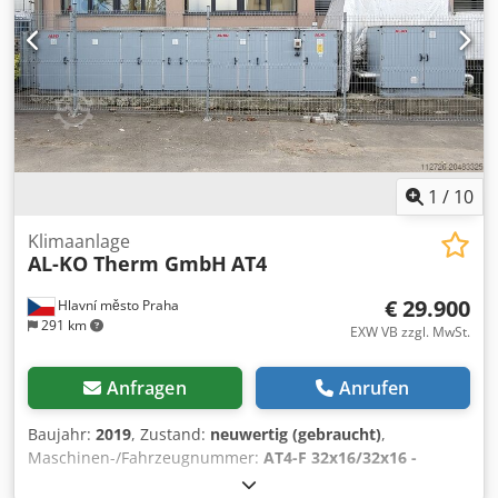
1
/
10
Klimaanlage
AL-KO Therm GmbH
AT4
€ 29.900
Hlavní město Praha
291 km
EXW VB zzgl. MwSt.
Anfragen
Anrufen
Baujahr:
2019
, Zustand:
neuwertig (gebraucht)
,
Maschinen-/Fahrzeugnummer:
AT4-F 32x16/32x16 -
wetterfest
, Ausstattung:
Kühlaggregat
, Lüftungsgerät AL-