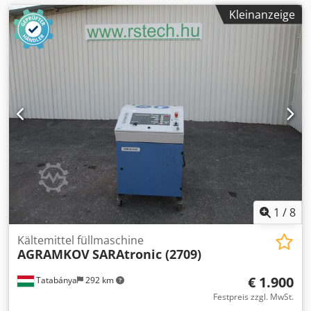
Kleinanzeige
1
/
8
Kältemittel füllmaschine
AGRAMKOV
SARAtronic (2709)
€ 1.900
Tatabánya
292 km
Festpreis zzgl. MwSt.