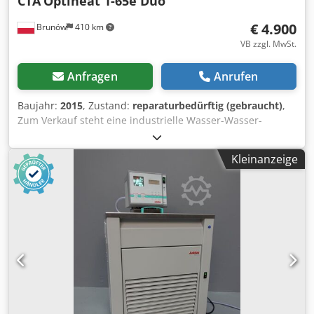
CTA
Optiheat 1-65e Duo
€ 4.900
Brunów
410 km
VB zzgl. MwSt.
Anfragen
Anrufen
Baujahr:
2015
, Zustand:
reparaturbedürftig (gebraucht)
,
Zum Verkauf steht eine industrielle Wasser-Wasser-
Wärmepumpe der Marke CTA, Modell OptiHeat 1-65e Duo,
mit einer Leistung von 77 kW. Hersteller: CTA Leistung: 77
Kleinanzeige
kW Baujahr: 2015 Herkunft: Schweiz Hinweis: Einer der
beiden Kompressoren muss ersetzt werden. Wir haben
den passenden Ersatzkompressor (neu und unbenutzt):
Typ: Copeland Scroll ZP137KCE-TFD-455 Djdpoxxlwvsfx
Akzskr Kältemittel: R410A Spannung: 380–420 V Bei
Interesse oder Fragen stehen wir Ihnen gerne zur
Verfügung.