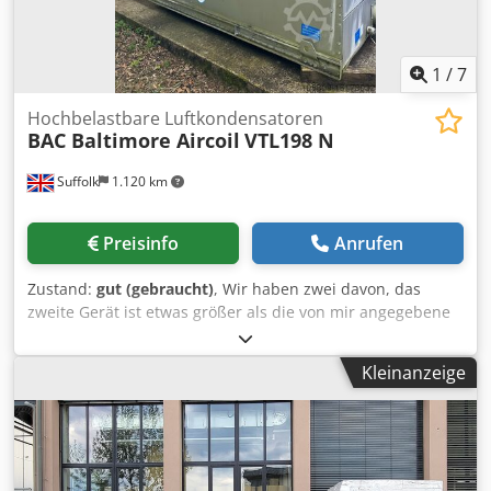
1
/
7
Hochbelastbare Luftkondensatoren
BAC Baltimore Aircoil
VTL198 N
Suffolk
1.120 km
Preisinfo
Anrufen
Zustand:
gut (gebraucht)
, Wir haben zwei davon, das
zweite Gerät ist etwas größer als die von mir angegebene
Modellnummer. Sie wurden nur kurze Zeit benutzt, da das
Projekt abgebrochen wurde. Dksdotq A Nuopfx Akzjr
Kleinanzeige