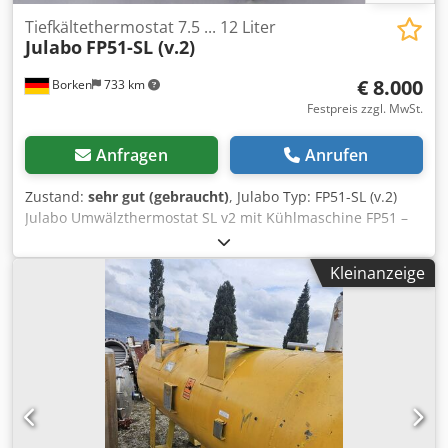
Tiefkältethermostat 7.5 ... 12 Liter
Julabo
FP51-SL (v.2)
€ 8.000
Borken
733 km
Festpreis zzgl. MwSt.
Anfragen
Anrufen
Zustand:
sehr gut (gebraucht)
, Julabo Typ: FP51-SL (v.2)
Julabo Umwälzthermostat SL v2 mit Kühlmaschine FP51 –
Heiz-/Kühlthermostat Beschreibung: Zum Verkauf steht ein
professionelles Julabo Umwälzthermostat SL (v2) in
Kleinanzeige
Kombination mit der Julabo Kühlmaschine FP51. Das Gerät
dient zur präzisen Temperierung von Flüssigkeiten und
externen Kreisläufen. Es eignet sich ideal für Labor-,
Industrie- und Prüfstandsanwendungen. Das System
ermöglicht sowohl Heizen als auch aktive Kühlung und
überzeugt durch eine stabile und genaue
Temperaturregelung. Technische Daten (Auszug):
Umwälzthermostat: Julabo SL (v2) Temperaturbereich: ca.