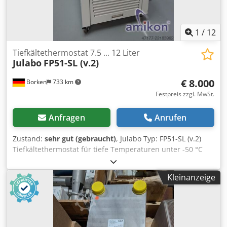
1
/
12
Tiefkältethermostat 7.5 ... 12 Liter
Julabo
FP51-SL (v.2)
€ 8.000
Borken
733 km
Festpreis zzgl. MwSt.
Anfragen
Anrufen
Zustand:
sehr gut (gebraucht)
, Julabo Typ: FP51-SL (v.2)
Tiefkältethermostat für tiefe Temperaturen unter -50 °C
mit Badöffnung für internes und externes Temperieren
Tiefkälte-Umwälzthermostate der HighTech Reihe mit den
Kleinanzeige
Thermostaten HL bzw. SL sind mit leistungsstarken Druck-
und Saugpumpen ausgestattet. Die Geräte bieten die
gesamte Funktionsvielfalt der professionellen HighTech
Thermostatenreihe. Technische Daten für FP51-SL
Abmessungen und Volumen Abmessungen (B × T × H) 46 x