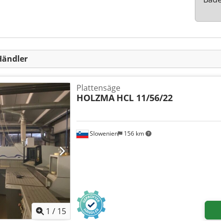
Händler
Plattensäge
HOLZMA
HCL 11/56/22
Slowenien
156 km
1
/
15