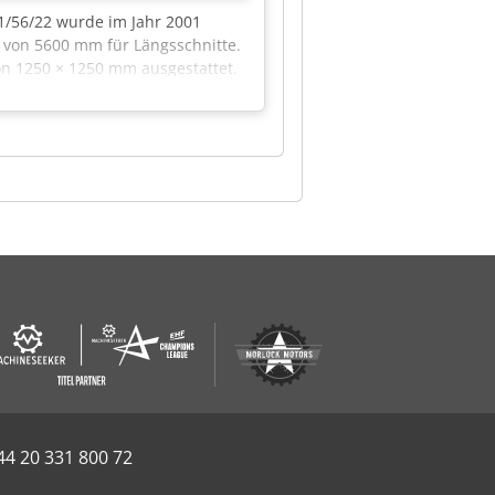
1/56/22 wurde im Jahr 2001
e von 5600 mm für Längsschnitte.
on 1250 × 1250 mm ausgestattet.
Gelegenheit, diese HOLZMA HCL
eiche Codpfx Acsx D Exdjkjha
44 20 331 800 72