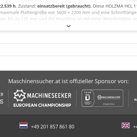
22.539 h
, Zustand:
einsatzbereit (gebraucht)
, Diese HOLZMA HCL 1
ne maximale Plattengröße von 5600 × 2200 mm und eine Schnittläng
von bis zu 125 mm und die Maschine ist mit einer Wendestation v
onnen und einer maximalen Hubhöhe von 1430 mm bietet sich die 
. Kontaktieren Sie uns für weitere Informationen. Anwendungsber
Maschinensucher.at ist offizieller Sponsor von:
+49 201 857 861 80
+