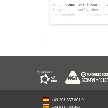
Baujahr:
2001
, Betriebsstunden:
hergestellt. Sie verfügt über ei
Das Sägeblatt hat einen Auswurf 
Mit einer Hubkapazität von 10 T
11/56/22 Plattensäge zu erwerben
Sägen (Holz)
+49 201 857 861 0
+34 911 433 456