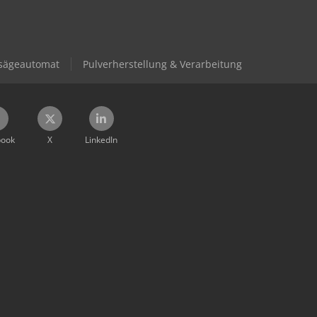
sägeautomat
Pulverherstellung & Verarbeitung
book
X
LinkedIn