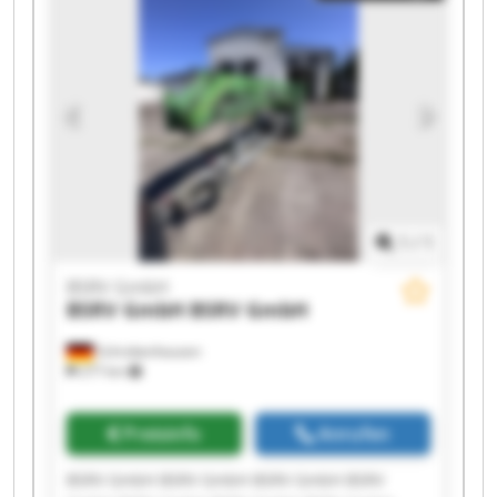
1
/
1
BSRV GmbH
BSRV GmbH
BSRV GmbH
Schrobenhausen
277 km
Preisinfo
Anrufen
BSRV GmbH BSRV GmbH BSRV GmbH BSRV