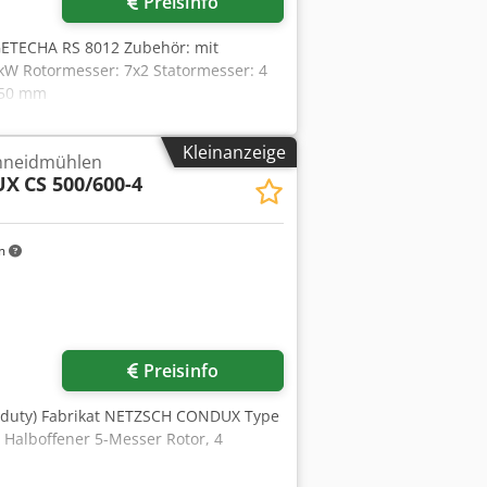
Preisinfo
GETECHA RS 8012 Zubehör: mit
kW Rotormesser: 7x2 Statormesser: 4
950 mm
Kleinanzeige
hneidmühlen
UX
CS 500/600-4
m
Mehr Bilder anfragen
Preisinfo
 duty) Fabrikat NETZSCH CONDUX Type
Halboffener 5-Messer Rotor, 4