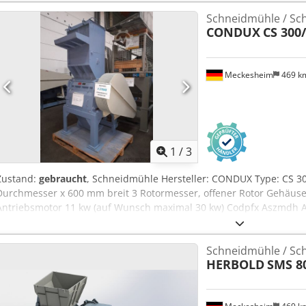
Schneidmühle / Sc
CONDUX
CS 300
Meckesheim
469 k
1
/
3
Zustand:
gebraucht
, Schneidmühle Hersteller: CONDUX Type: CS 
Durchmesser x 600 mm breit 3 Rotormesser, offener Rotor Gehäuse
Antriebsmotor 11 kw (auf Wunsch maximal 30 kw) Codpfx Aszmdh A
Schneidmühle / Sc
HERBOLD
SMS 8