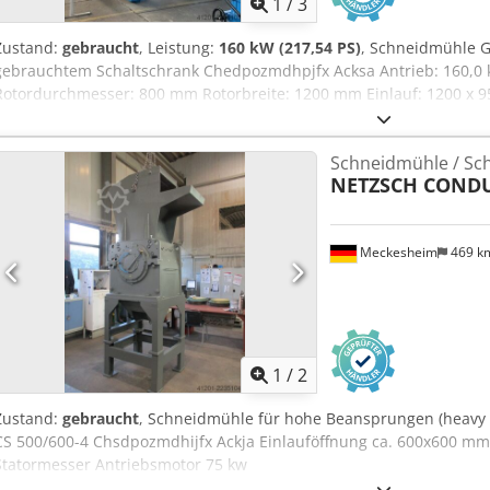
1
/
3
Zustand:
gebraucht
, Leistung:
160 kW (217,54 PS)
, Schneidmühle 
gebrauchtem Schaltschrank Chedpozmdhpjfx Acksa Antrieb: 160,0 
Rotordurchmesser: 800 mm Rotorbreite: 1200 mm Einlauf: 1200 x 
Schneidmühle / Sc
NETZSCH COND
Meckesheim
469 k
1
/
2
Zustand:
gebraucht
, Schneidmühle für hohe Beansprungen (heavy
CS 500/600-4 Chsdpozmdhijfx Ackja Einlauföffnung ca. 600x600 mm 
Statormesser Antriebsmotor 75 kw