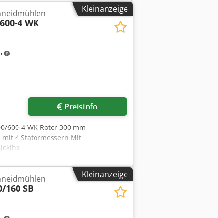
Kleinanzeige
hneidmühlen
/600-4 WK
m
Preisinfo
300/600-4 WK Rotor 300 mm
 mit 4 Statormessern Mit
jckjha
Kleinanzeige
hneidmühlen
0/160 SB