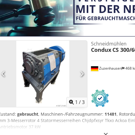
Schneidmühlen
Condux
CS 300/6
Zuzenhausen
468 
1
/
3
Zustand:
gebraucht
, Maschinen-/Fahrzeugnummer:
11481
, Rotord
mm 3-Messerrotor 4 Statormesserreihen Chjdpfxsyr Tkxo Ackoa Ein
Antriebsmotor 37 kW