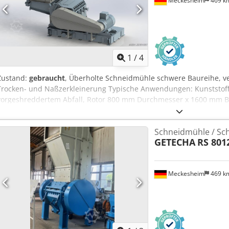
Meckesheim
469 k
1
/
4
Zustand:
gebraucht
, Überholte Schneidmühle schwere Baureihe, ve
Trocken- und Naßzerkleinerung Typische Anwendungen: Kunststoff
vorgeshreddertem Abfall, Rotor 800 mm Durchmesser x 1600 mm Bre
auswechselbaren Messerauflagen Antriebsleistung 160-250 kw Mit
lastabhängig gesteuerte Zuführschnecken Hydraulisch aufklappba
Schneidmühle / Sc
Siebkorb Codpfezmdhvex Acksha Durchsatzleistung bis 5 t/h je na
GETECHA
RS 801
Meckesheim
469 k