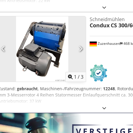
mm Antriebsmotor: 22 kW
Schneidmühlen
Condux
CS 300/6
Zuzenhausen
468 
1
/
3
Zustand:
gebraucht
, Maschinen-/Fahrzeugnummer:
12248
, Rotord
mm 3-Messerrotor 4 Reihen Statormesser Einlaufquerschnitt ca. 3
Antriebsmotor: 37 kW