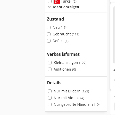
Türkei
(2)
Mehr anzeigen
Zustand
Neu
(15)
Gebraucht
(111)
Defekt
(1)
Verkaufsformat
Kleinanzeigen
(127)
Auktionen
(0)
Details
Nur mit Bildern
(123)
Nur mit Videos
(4)
Nur geprüfte Händler
(110)
Dreher Bandanlagen
Dreher
Alpine
Sbm