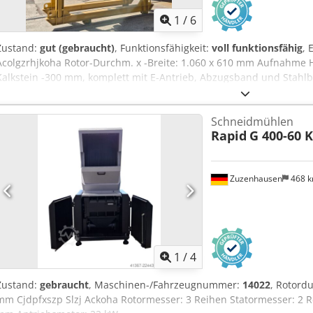
1
/
6
Zustand:
gut (gebraucht)
, Funktionsfähigkeit:
voll funktionsfähig
, 
Acolgzrhjkoha Rotor-Durchm. x -Breite: 1.060 x 610 mm Aufnahme
Kalkstein -300 mm, komplett mit E-Antrieb, Abzugsband und Stahl
Schneidmühlen
Rapid
G 400-60 
Zuzenhausen
468 
1
/
4
Zustand:
gebraucht
, Maschinen-/Fahrzeugnummer:
14022
, Rotord
mm Cjdpfxszp Slzj Ackoha Rotormesser: 3 Reihen Statormesser: 2 Re