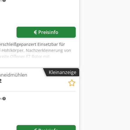
m
Preisinfo
rschleißgepanzert Einsetzbar für
-Hohlkörper, Nachzerkleinerung von
ite Offener F7 Rotor mit
 Zwangsbeschickung durch 3
r, hydraulisch abschwenkbarer
Kleinanzeige
hneidmühlen
ch Material und Korngröße
2
m