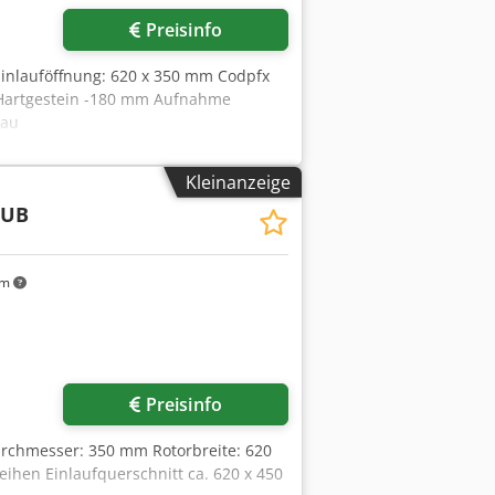
Preisinfo
Einlauföffnung: 620 x 350 mm Codpfx
 Hartgestein -180 mm Aufnahme
bau
Kleinanzeige
KUB
km
Preisinfo
urchmesser: 350 mm Rotorbreite: 620
ihen Einlaufquerschnitt ca. 620 x 450