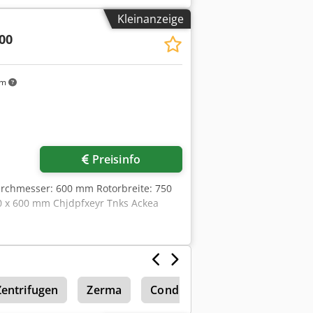
Kleinanzeige
00
km
Preisinfo
urchmesser: 600 mm Rotorbreite: 750
0 x 600 mm Chjdpfxeyr Tnks Ackea
Zentrifugen
Zerma
Condux