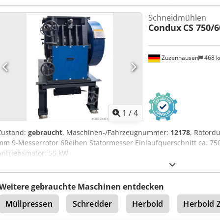
Schneidmühlen
Condux
CS 750/6
Zuzenhausen
468 
1
/
4
Zustand:
gebraucht
, Maschinen-/Fahrzeugnummer:
12178
, Rotord
mm 9-Messerrotor 6Reihen Statormesser Einlaufquerschnitt ca. 75
Antriebsmotor: 55 kW
Weitere gebrauchte Maschinen entdecken
Müllpressen
Schredder
Herbold
Herbold 