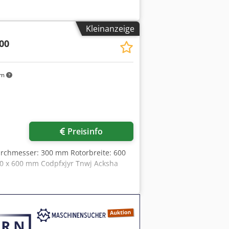
Kleinanzeige
00
km
Preisinfo
urchmesser: 300 mm Rotorbreite: 600
00 x 600 mm Codpfxjyr Tnwj Acksha