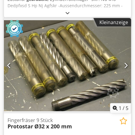
Dedpfxsd S Hp Nj Agfskr -Aussendurchmesser: 225 mm -
Innendurchmesser: 90 mm -Breite: 54 mm -Preis: pro Stück
-Anzahl: 2 Stück -Gewicht: 11,9 kg/Stück
Kleinanzeige
1
/
5
Fingerfräser 9 Stück
Protostar
Ø32 x 200 mm