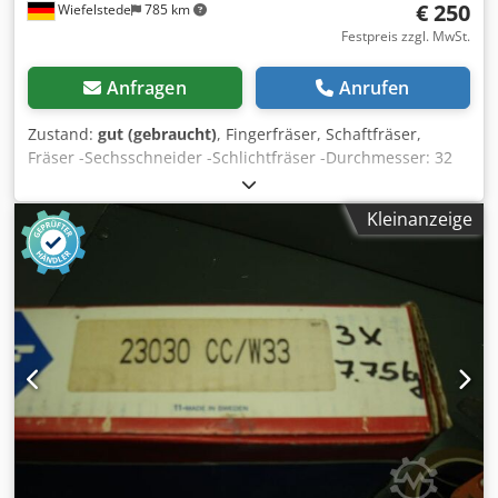
€ 250
Wiefelstede
785 km
Festpreis zzgl. MwSt.
Anfragen
Anrufen
Zustand:
gut (gebraucht)
, Fingerfräser, Schaftfräser,
Fräser -Sechsschneider -Schlichtfräser -Durchmesser: 32
mm -nutzbare Länge: 200 mm -Typ: HSSE N30 Dsdeb A
Rbajpfx Agfokr -Anzahl: 9 Stück -Verkauf: nur komplett -
Kleinanzeige
Gewicht: 12 kg