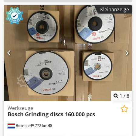
Kleinanzeige
1
/
8
Werkzeuge
Bosch
Grinding discs 160.000 pcs
Boxmeer
772 km