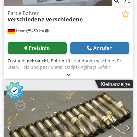
1
/
6
Partie Bohrer
verschiedene
verschiedene
Leipzig
459 km
Preisinfo
Anrufen
Zustand:
gebraucht
, Bohrer für Handbohrmaschine für
Stein, Holz und paar Metall Dodpfx Agjhagt Sofskr
Kleinanzeige