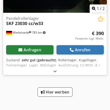
1
/
2
Pendelrollenlager
SKF
23030 cc/w33
€ 390
Wiefelstede
785 km
Festpreis zzgl. MwSt.
Anfragen
Anrufen
Zustand:
sehr gut (gebraucht)
, Rollenlager, Kugellager,
Tonnenlager, Lager, Wälzlager -Ausführung: CC/W33 -d =
Innen: 200 Dedpfxjb A Imue Agfjkr -D = Aussen: 310 -B =
Breite: 82 -kein Verkauf nach Gewicht/Restposten
Hier werben