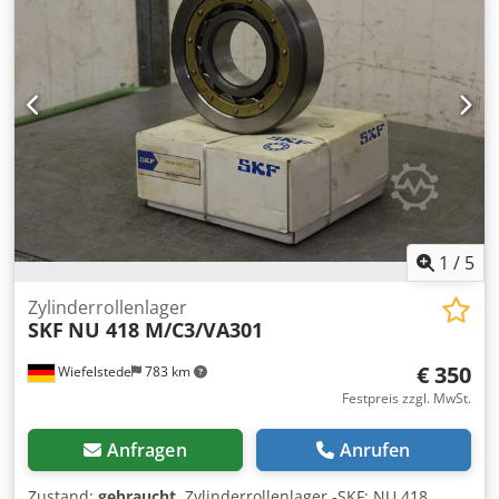
1
/
5
Zylinderrollenlager
SKF
NU 418 M/C3/VA301
€ 350
Wiefelstede
783 km
Festpreis zzgl. MwSt.
Anfragen
Anrufen
Zustand:
gebraucht
, Zylinderrollenlager -SKF: NU 418