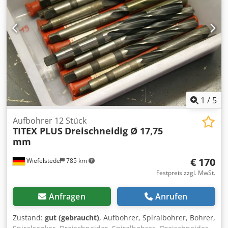
1
/
5
Aufbohrer 12 Stück
TITEX PLUS
Dreischneidig Ø 17,75
mm
€ 170
Wiefelstede
785 km
Festpreis zzgl. MwSt.
Anfragen
Anrufen
Zustand:
gut (gebraucht)
, Aufbohrer, Spiralbohrer, Bohrer,