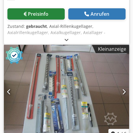
Preisinfo
Anrufen
Zustand:
gebraucht
, Axial-Rillenkugellager,
Axialrillenkugellager, Axialkugellager, Axiallager -
Hersteller: FAG, Axialrillenkugellager 51164PM, OVP -
Aussendurchmesser: 400 mm -Abmessung: Ø 400 x 65 mm
Kleinanzeige
Dkodjf S Nclepfx Agfer -Gewicht: 18,4 kg