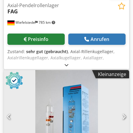
Axial-Pendelrollenlager
FAG
Wiefelstede
785 km
Preisinfo
Anrufen
Zustand:
sehr gut (gebraucht)
, Axial-Rillenkugellager,
Axialrillenkugellager, Axialkugellager, Axiallager,
Axialpendelrollenlager -Hersteller: FAG, Axial-
Pendelrollenlager , Ovp -Aussendurchmesser: 380 mm
Kleinanzeige
Dsdpfx Agof S Ncwjfekr -Innen: 280 mm -Breite: 60 mm -
Anzahl: 2 Stück Axial-Pendelrollenlager vorhanden -Preis:
pro Stück -Abmessung ges.: Ø 380 x 65 mm -Gewicht: 18 kg