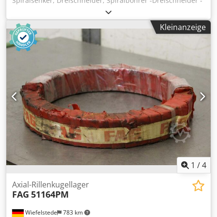
Spiralsenker, Dreischneider, Spiralbohrer -Dreischneider -
Durchmesser: 17,75 mm -nutzbare Länge: 150 mm -
Aufnahme: MK2 Dkodpjb A Rb Hefx Agfsr -Typ: HSSE -
Kleinanzeige
Anzahl: 19 Stück -Verkauf: nur komplett -Gewicht: 6 kg
1
/
4
Axial-Rillenkugellager
FAG
51164PM
Wiefelstede
783 km