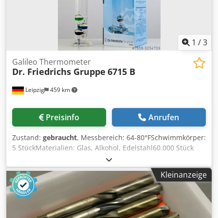
1
/
3
Galileo Thermometer
Dr. Friedrichs Gruppe
6715 B
Leipzig
459 km
Preisinfo
Anrufen
Zustand:
gebraucht
, Messbereich: 64-80°FSchwimmkörper:
5 StückMaterialien: Glas, Alkohol, Edelstahl60.000 Stück
vorhanden Dkodpfedc A Rzsx Agfor
Kleinanzeige