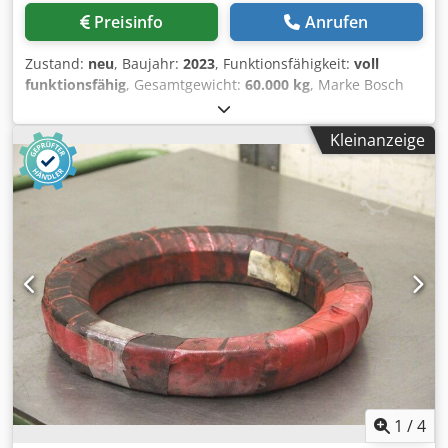
Preisinfo
Anrufen
Zustand:
neu
, Baujahr:
2023
, Funktionsfähigkeit:
voll
funktionsfähig
, Gesamtgewicht:
60.000 kg
, Marke Bosch
Baujahr: Unused, 2022/2023 Gewicht (Kg) ca 60000 netto
Dodpjwk Iy Hefx Agfskr Stuckzahl auf Lager ca 160.000
Kleinanzeige
Hergestellt in China Kommentare List available by request
Verkaufsbedingung Smaller quantities possible, contact us
for prices
1
/
4