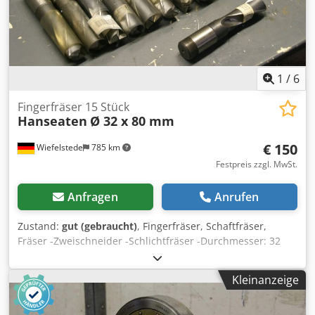
1
/
6
Fingerfräser 15 Stück
Hanseaten
Ø 32 x 80 mm
€ 150
Wiefelstede
785 km
Festpreis zzgl. MwSt.
Anfragen
Anrufen
Zustand:
gut (gebraucht)
, Fingerfräser, Schaftfräser,
Fräser -Zweischneider -Schlichtfräser -Durchmesser: 32
mm -nutzbare Länge: 80 mm -Eckradius: 2 mm -Typ: KHSS-
E Dkjdpeb A Hfnofx Agfjr -Anzahl: 15 Stück -Verkauf: nur
Kleinanzeige
komplett -Gewicht: 11 kg