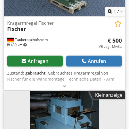
1
/
2
Kragarmregal Fischer
Fischer
€ 500
Tauberbischofsheim
430 km
VB zzgl. MwSt.
Anfragen
Anrufen
Zustand:
gebraucht
, Gebrauchtes Kragarmregal von
Fischer für die Wandmontage. Technische Daten: - Arm:
800 mm Djdpezr Ez Iefx Aicowa - Höhe: 2.400 mm
Kleinanzeige