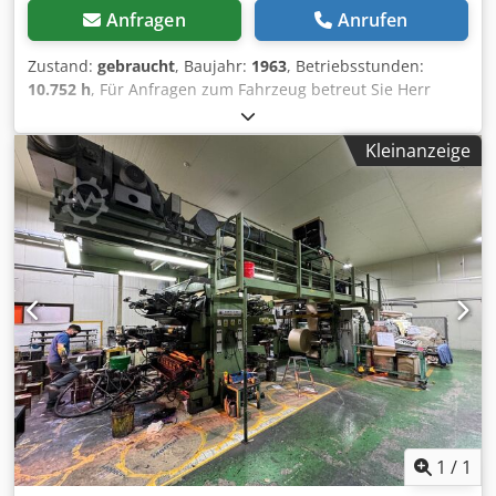
Anfragen
Anrufen
Zustand:
gebraucht
, Baujahr:
1963
, Betriebsstunden:
10.752 h
, Für Anfragen zum Fahrzeug betreut Sie Herr
Mihm (unter Tel. gerne.Fischer KG Grader Typ 50D 10.752
Betriebsstunden, 52.683 km, Baujahr 1963, Luftgekühlter
Kleinanzeige
Dieselmotor 3 Zylinder, Zulässiges Gesamtgewicht: 6.600kg
Gebrauchter Zustand, dem Alter entsprechend Dwsdpfx
Aezq N Iieicea Herr Mihm (Tel. betreut Sie gerne. Weitere
Informationen finden Sie auf unserer Homepage. ...
Irrtümer, Änderungen und Zwischenverkauf vorbehalten !!!
= Weitere Informationen = Wenden Sie sich an Tobias
Ebert, um weitere Informationen zu erhalten.
1
/
1