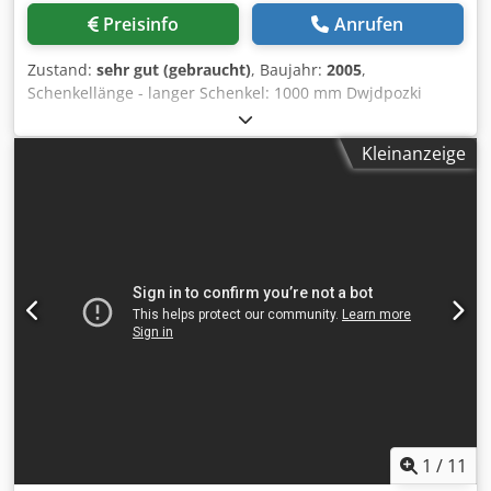
Versorgungsspannung: 230 V AC Frequenz: 50–60 Hz
Preisinfo
Anrufen
Leistungsaufnahme: 120 W Ausstattung: Helmut Fischer
FISCHERSCOPE X-RAY XDL-XYZpT8 Messkammer mit
Zustand:
sehr gut (gebraucht)
, Baujahr:
2005
,
Schutzhaube Software Bedienungsanleitung
Schenkellänge - langer Schenkel: 1000 mm Dwjdpozki
Netzanschluss Serielle Schnittstelle (Sub-D) Weiteres
Rqsfx Aicja Schenkellänge - kurzer Schenkel: 660 mm
Zubehör gemäß Bildern Einsatzbereiche:
Schenkelbreite: 120 mm Genauigkeit, 4seitig genau: 0,001
Schichtdickenmessung Materialanalyse
Kleinanzeige
mm Gewicht ca.: 135 kg
Röntgenfluoreszenzanalyse (XRF) Qualitätssicherung
Galvanotechnik Oberflächentechnik Werkstoffprüfung
Labor Forschung und Entwicklung Zustand: Gebraucht /
Used. Das Gerät stammt aus einer Lagerauflösung.
Optischer Zustand gemäß Bildern. Das Gerät wurde von
uns nicht getestet und wird ausdrücklich ungeprüft sowie
ohne Garantie verkauft. Lieferumfang: Helmut Fischer
FISCHERSCOPE X-RAY XDL-XYZpT8 Software
Bedienungsanleitung Weiteres Zubehör gemäß Bildern
Lieferumfang wie abgebildet. Änderungen, Irrtümer und
Zwischenverkauf vorbehalten.
1
/
11