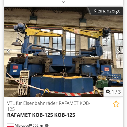
Genauigkeitsgrad: 1 + 1 Höhe, auf 5 Füßen liegend: 830
mm
Kleinanzeige
1
/
3
VTL für Eisenbahnräder RAFAMET KOB-
125
RAFAMET KOB-125
KOB-125
Mierzyce
502 km