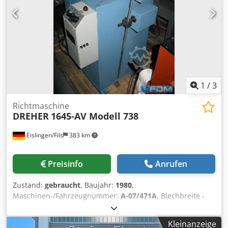
1
/
3
Richtmaschine
DREHER
1645-AV Modell 738
Eislingen/Fils
383 km
Preisinfo
Anrufen
Zustand:
gebraucht
, Baujahr:
1980
,
Maschinen-/Fahrzeugnummer:
A-07/471A
, Blechbreite -
max.: 130 mm Richtwalzendurchmesser: 40 mm Anzahl
Richtwalzen: 5 Zugwalzen: 2+2 Blechdicke - min.: 0,4 mm
Kleinanzeige
Blechdicke - max.: 3,5 mm Dedpfscxxx Rex Aicswa Gewicht: