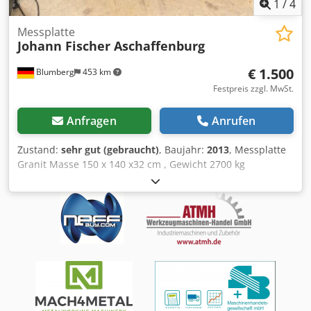
1
/
4
Messplatte
Johann Fischer Aschaffenburg
€ 1.500
Blumberg
453 km
Festpreis zzgl. MwSt.
Anfragen
Anrufen
Zustand:
sehr gut (gebraucht)
, Baujahr:
2013
, Messplatte
Granit Masse 150 x 140 x32 cm , Gewicht 2700 kg
Untergestell 4 Stück Hydr . Puffer letzte Kalibrierung 2023
Dwedjzmidcspfx Aicsa