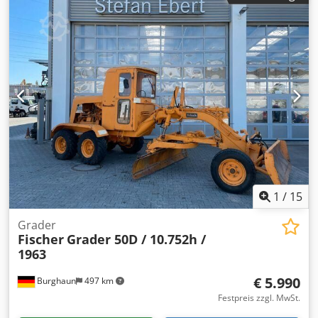
0,4 t Raumbedarf ca.: 0,6x0,65x1,15 m Band-Richtmaschine
mit integriertem stufenlos verstellbaren VARI-Antrieb,
Rechts- und Linkslauf, Betriebsartenwahlschalter für
manuell und automatik, Einlaufrollenkorb,
Positionsanzeige der Richtrollen über Analogdisplay,
Verstellung der Richtrollenpositionen über Handräder,
automatische Bandschlaufensteuerung, sehr guter
Zustand
1
/
15
Grader
Fischer
Grader 50D / 10.752h /
1963
€ 5.990
Burghaun
497 km
Festpreis zzgl. MwSt.