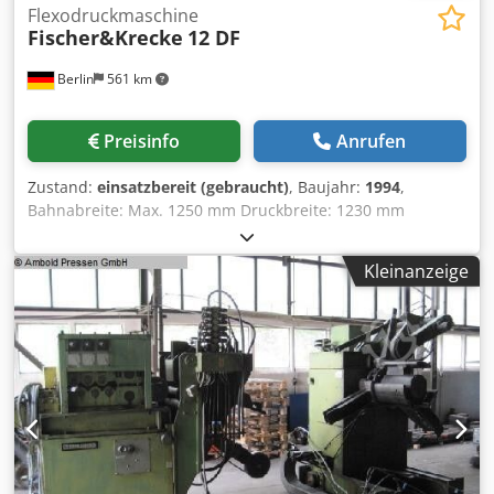
Flexodruckmaschine
Fischer&Krecke
12 DF
Berlin
561 km
Preisinfo
Anrufen
Zustand:
einsatzbereit (gebraucht)
, Baujahr:
1994
,
Bahnabreite: Max. 1250 mm Druckbreite: 1230 mm
Druckrapport: Max. 760 mm, Min. 300 mm Max.
mechanische Geschwindigkeit: 300 m/min Einzelne
Kleinanzeige
Abwicklung Dwodpfxowvvwde Aicsa Max.
Abwickeldurchmesser: 1250 mm Trocknungstyp: Kessel
Bedruckstofftypen: Papier, Polyethylen (PE), Polypropylen
(PP) und andere flexible Verpackungsmaterialien
Farbsystem: Lösemittelbasierte Tinten / Wasserbasierte
Tinten