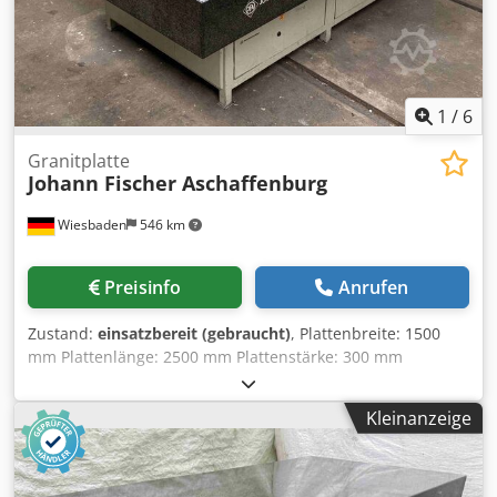
1
/
6
Granitplatte
Johann Fischer Aschaffenburg
Wiesbaden
546 km
Preisinfo
Anrufen
Zustand:
einsatzbereit (gebraucht)
, Plattenbreite: 1500
mm Plattenlänge: 2500 mm Plattenstärke: 300 mm
Dwedpfszi Srusx Aicja Höhe, auf Unterschrank liegend: 830
mm
Kleinanzeige