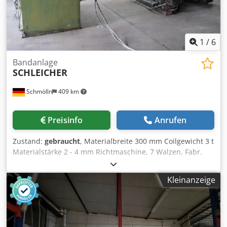
1
/
6
Bandanlage
SCHLEICHER
Schmölln
409 km
Preisinfo
Anrufen
Zustand:
gebraucht
, Materialbreite 300 mm Coilgewicht 3 t
Materialstärke 2 - 4 mm Richtmaschine, 7 Walzen, Fabr.
Schleicher, Typ RM 6-95/160 Bandbreite: 300 mm
Banddicke: 2 - 4 mm Richtquerschnitt: 1200 mm²
Kleinanzeige
Dwsdocdrmmopfx Aicsa Spannung: 220/380 V 50 Hz
Leistung: 3,1 kW Haspel mit Andrückrolle, Fabr. Schleicher,
Typ H-3 Max. Belastung: 3 t Bandbreite: 400 mm
Spannung: 220/380 V 50 Hz Leistung: 3,92 kW ohne
Steuerung