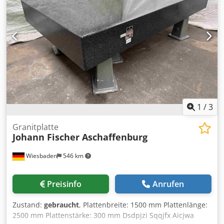
1
/
3
Granitplatte
Johann Fischer Aschaffenburg
Wiesbaden
546 km
Preisinfo
Anrufen
Zustand:
gebraucht
, Plattenbreite: 1500 mm Plattenlänge:
2500 mm Plattenstärke: 300 mm Dsdpjzi Sqqjfx Aicjwa