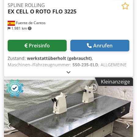
SPLINE ROLLING
EX CELL O
ROTO FLO 3225
Fuente de Cantos
1.981 km
Preisinfo
Anrufen
Zustand:
werkstattüberholt (gebraucht)
,
Maschinen-/Fahrzeugnummer:
550-235-ELD
, ALLGEMEINE
MERKMALE Max. Walz-Ø 41 mm Max. Modulbereich/min.
1,5 / 0.39 Max. Walzbreite 92 mm Max. Hub des
Kleinanzeige
Werkzeugschlittens 760 mm Max. Zahnstangenlänge 610
mm Max/min. diametrale Teilung 20/40-32/64 Fertigungs-
Nr. 550-235-ELD ELEKTRISCHE DATEN Dsdpfx Asd Nw
Tteicewa Leistung des Hauptmotors 15 PS