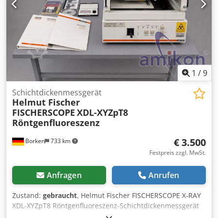
1
/
9
Schichtdickenmessgerät
Helmut Fischer
FISCHERSCOPE
XDL-XYZpT8
Röntgenfluoreszenz
€ 3.500
Borken
733 km
Festpreis zzgl. MwSt.
Anfragen
Anrufen
Zustand:
gebraucht
, Helmut Fischer FISCHERSCOPE X-RAY
XDL-XYZpT8 Röntgenfluoreszenz-Schichtdickenmessgerät
Hersteller: Helmut Fischer GmbH + Co. KG, Germany Typ: