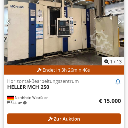
Verfahrweg Y-Achse: 420 mm Verfahrweg Z-Achse: 480 mm
Tischgröße: ca. 3.000 × 500 mm Spindelaufnahme: SK40
Drehzahl max.: 6.000 U/min Werkzeugwechsler: 22-fach
MASCHINEN-DETAILS Chjdpfx Ajzncnqegdea CNC-
Steuerung: Heidenhain TNC 407 AUSSTATTUNG
Zusätzlicher Winkel-/Universalfräskopf Kühlmittelanlage
Dokumentation/Handbuch 4-/5-Achsenbearbeitung:
möglich Bearbeitung komplexer Werkstücke: möglich
1
/
13
Endet in
3
h
26
min
44
s
Horizontal-Bearbeitungszentrum
HELLER
MCH 250
Nordrhein-Westfalen
€ 15.000
644 km
Zur Auktion