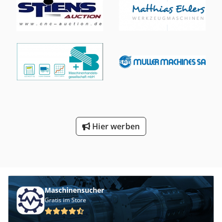
Teileförderband
Hier werben
Maschinensucher
Gratis im Store