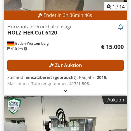
1
/
14
Endet in
3
h
36
min
44
s
Horizontale Druckbalkensäge
HOLZ-HER
Cut 6120
Baden-Württemberg
€ 15.000
410 km
Zur Auktion
Zustand:
einsatzbereit (gebraucht)
, Baujahr:
2015
,
Maschinen-/Fahrzeugnummer:
417/1-505
,
Funktionsfähigkeit:
voll funktionsfähig
, Betriebsstunden:
29.856 h
, Schnitthöhe (max.):
80 mm
, Schnittbreite (max.):
Auktion
3.100 mm
, Sägeblattdurchmesser:
350 mm
, Schnittlänge
(max.):
4.200 mm
, Ausstattung:
Vorritzer
, Die Maschine
befindet sich noch im laufenden Betrieb und ist ab dem
09.10.2026 verfügbar! Cedjznbkkjpfx Agdjha TECHNISCHE
DETAILS Schnittlänge: 4.200 mm Schnittbreite