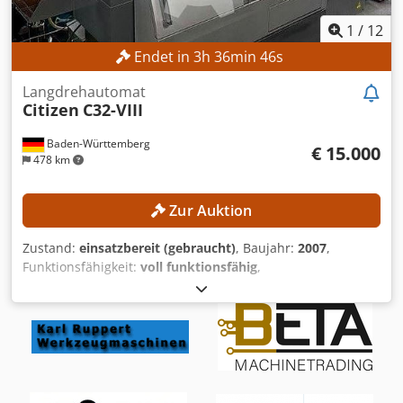
1
/
12
Endet in
3
h
36
min
44
s
Langdrehautomat
Citizen
C32-VIII
Baden-Württemberg
€ 15.000
478 km
Zur Auktion
Zustand:
einsatzbereit (gebraucht)
, Baujahr:
2007
,
Funktionsfähigkeit:
voll funktionsfähig
,
Maschinen-/Fahrzeugnummer:
X12199
, Drehlänge:
320
mm
, Drehdurchmesser:
32 mm
, Gesamtgewicht:
2.580 kg
,
Ausstattung:
Späneförderer, Stangenzuführung
,
TECHNISCHE DETAILS Drehlänge: 320 mm Chodpfozlqdzjx
Agdsa Drehdurchmesser: 32 mm MASCHINEN-DETAILS
Gesamtgewicht: 2.850 kg AUSSTATTUNG Citizen C32-VIII (Bj.
2007) LNS Express 332 Stangenlademagazin Späneförderer