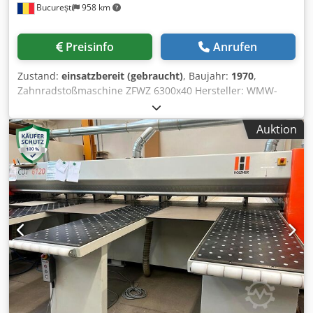
București
958 km
Preisinfo
Anrufen
Zustand:
einsatzbereit (gebraucht)
, Baujahr:
1970
,
Zahnradstoßmaschine ZFWZ 6300x40 Hersteller: WMW-
MODUL Modell: ZFWZ 6300x40/1 Baujahr: 1970 Max.
Werkstückdurchmesser: 7.100 mm Zahnbreite: 1.500 mm
Auktion
Max. Modul: 45 Tischdurchmesser: 5.300 mm Fräser-Ø x
Breite: 400x500 mm Cedpfsxln Iwjx Agdeha Max.
Schrägungswinkel: 45° Fräserdurchmesser: 500 mm
Fräserdrehzahlen: 9–63 U/min Gesamtanschlusswert: 47
kW Maschinengewicht: 160 t Ausstattung: Standard-
Wälzfräskopf, tangentialer Fräskopf,
Innenbearbeitungskopf, Wechselrädersatz, Stützen. Video
verfügbar.