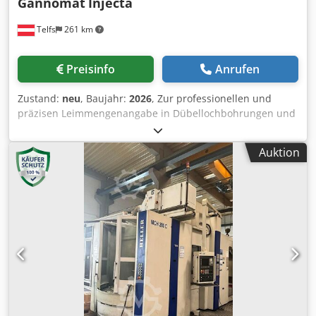
Gannomat
Injecta
Telfs
261 km
Preisinfo
Anrufen
Zustand:
neu
, Baujahr:
2026
, Zur professionellen und
präzisen Leimmengenangabe in Dübellochbohrungen und
Rückwandnuten. Cjdpfxedxz Tps Agdjha Kurzvorstellung: •
Immer gleiche und richtige Leimmenge • Kein
Auktion
nachträgliches Reinigen der Werkstücke von zu viel Leim
ist notwendig • Einfachste und geringste (1x Woche)
Reinigung des Leimsystems (über Spülprogramm) •
Leimkosteneinsparung • Ergonomische und leichte
Leimpistole verglichen mit Leimflaschen • Schnelles und
genaueres Arbeiten verglichen mit Leimflaschen