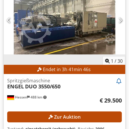
Mindestwerkzeughöhe: 350 mm Maximale Öffnungsweite:
1.300 mm Codpjzncmtefx Agdeha Schneckendurchmesser:
70 mm Einspritzvolumen: 1.155 cm³ Einspritzgewicht:
1.040 g Einspritzdruck: 1.481 bar MASCHINEN-DETAILS
Elektrisch-hydraulische Ausstattung Nennleistung
Pumpenmotor: 45 kW Abmessungen & Gewicht
Abmessungen (L × B × H): ca. 8.000 × 2.250 × 2.200 mm
Gewicht: ca. 5.600 kg
1
/
30
Endet in
3
h
41
min
44
s
Spritzgießmaschine
ENGEL
DUO 3550/650
Hessen
488 km
€ 29.500
Zur Auktion
Zustand:
einsatzbereit (gebraucht)
, Baujahr:
2006
,