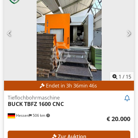
1
/
15
Endet in
3
h
36
min
44
s
Tieflochbohrmaschine
BUCK
TBFZ 1600 CNC
Hessen
506 km
€ 20.000
Zur Auktion