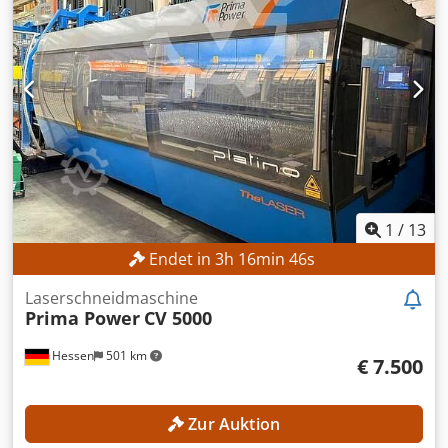
1.100 mm Spindeldrehzahl: 8.000 U/min Chodpfxezncnde
Agdoa Palettengröße: 630 × 630 mm Rundtisch: 360.000 ×
0,001° Werkzeugplätze: 400 Werkzeugaufnahme: HSK 100
Bearbeitungsachsen: 5 MASCHINEN-DETAILS Steuerung:
Siemens 840D
1
/
13
Endet in
3
h
16
min
44
s
Laserschneidmaschine
Prima Power
CV 5000
Hessen
501 km
€ 7.500
Zur Auktion