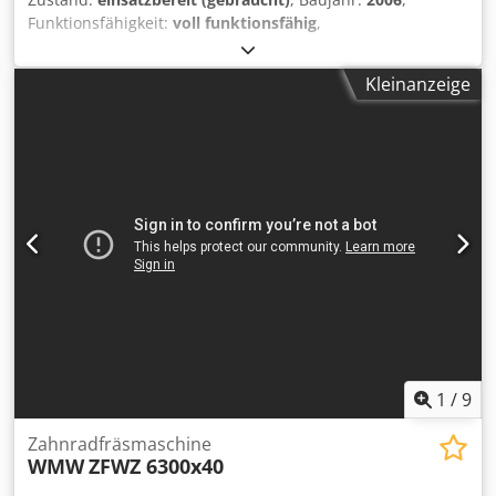
Funktionsfähigkeit:
voll funktionsfähig
,
Maschinen-/Fahrzeugnummer:
161394
, Schließkraft:
6.500
kN
, Schneckendurchmesser:
90 mm
, Spritzgewicht:
2.254
Kleinanzeige
g
, Gesamtgewicht:
33.000 kg
, TECHNISCHE DETAILS
Schließkraft: 6.500 kN Abstand zwischen den Säulen: 1.025
× 930 mm Min. Werkzeughöhe: 450 mm Max.
Werkzeughöhe: 950 mm Max. Öffnungsweite: 1.800 mm
Schneckendurchmesser: 90 mm Einspritzvolumen: 2.480
cm³ Einspritzgewicht: 2.254 g MASCHINEN-DETAILS
Nennleistung Pumpenmotor: 55 kW Heizleistung: 62 kW
Abmessungen & Gewicht Abmessungen am Standort (L × B
× H): 8.300 × 2.500 × 2.330 mm Gewicht: ca. 33.000 kg
Cjdjzncmaspfx Agdjha
1
/
9
Zahnradfräsmaschine
WMW
ZFWZ 6300x40