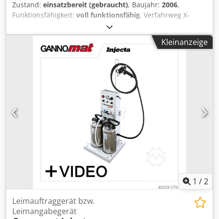
Zustand:
einsatzbereit (gebraucht)
, Baujahr:
2006
,
Funktionsfähigkeit:
voll funktionsfähig
, Verfahrweg X-
Achse:
800 mm
, Verfahrweg Y-Achse:
800 mm
, Verfahrweg
Z-Achse:
800 mm
, Steuerungsmodell:
Siemens 840D
,
Kleinanzeige
Spindeldrehzahl (max.):
12.500 U/min
, TECHNISCHE
DETAILS Chsdjzncnkspfx Agdea Verfahrwege X-Achse: 800
mm Verfahrwege Y-Achse: 800 mm Verfahrwege Z-Achse:
800 mm Spindeldrehzahl: 12.500 U/min Achsen: 4
Palettengröße: 630 × 630 mm Max. Werkzeuglänge: 600
mm MASCHINEN-DETAILS Steuerung: Siemens 840D
1
/
2
Leimauftraggerät bzw.
Leimangabegerät