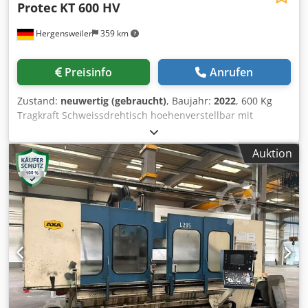
Protec
KT 600 HV
Hergensweiler
359 km
Preisinfo
Anrufen
Zustand:
neuwertig (gebraucht)
, Baujahr:
2022
, 600 Kg
Tragkraft Schweissdrehtisch hoehenverstellbar mit
Durchgangsbohrung 100 - 200mm Plattenduchmesser
700mm Hoehe waagrecht min. 0,65m, max. 1,25m Hoehe
Auktion
gekippt min. 0,45m, max. 0,95m Geschwindigkeit von 0,01 -
1,1 U/min Chjdpjd Anz Rofx Agdoa Neigung bis 135° Hand
und Fussfernbedienung mit Geschwindigkeitsanzeige sehr
robust