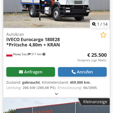
1
/
14
Autokran
IVECO
Eurocargo 180E28
*Pritsche 4,80m + KRAN
€ 25.500
Nowy Sacz
511 km
Festpreis zzgl. MwSt.
Anfragen
Anrufen
Zustand:
gebraucht
, Kilometerstand:
459.000 km
,
Leistung:
206 kW (280,08 PS)
, Erstzulassung:
06/2005
,
Kraftstofftyp:
Diesel
, Gesamtgewicht:
19.000 kg
, Achsen-
Konfiguration:
2 Achsen
, Bremsen:
Retarder
, Farbe:
Weiß
,
Kleinanzeige
Getriebetyp:
mechanisch
, Laderaumlänge:
4.800 mm
,
Laderaumbreite:
2.480 mm
, Laderaumhöhe:
600 mm
,