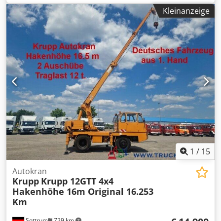
R22.50
, Achsen-Konfiguration:
10x8
, nächste Prüfung
Kleinanzeige
(TÜV):
08/2022
, Fahrerkabine:
Fahrerhaus
, Getriebetyp:
Automatisch
, Federung:
Blatt
, Anzahl der Sitzplätze:
2
,
Gesamtlänge:
16.650 mm
, Gesamtbreite:
25.500 mm
,
Gesamthöhe:
40.000 mm
, Vorderreifengröße:
385/95
R22.50
, Betriebsgewicht:
60.000 kg
, Ausstattung:
Klimaanlage, Kran
,
1
/
15
Autokran
Krupp
Krupp 12GTT 4x4
Hakenhöhe 16m Original 16.253
Km
Sottrum
729 km