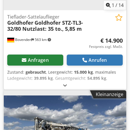
1
/
14
Tieflader-Sattelauflieger
Goldhofer
Goldhofer STZ-TL3-
32/80 Nutzlast: 35 to., 5,85 m
€ 14.900
Bovenden
563 km
Festpreis zzgl. MwSt.
Anfragen
Anrufen
Zustand:
gebraucht
, Leergewicht:
15.000 kg
, maximales
Ladegewicht:
39.895 kg
, Gesamtgewicht:
54.895 kg
,
Achsen-Konfiguration:
3 Achsen
, Erstzulassung:
10/1989
,
Laderaumlänge:
13.600 mm
, Laderaumbreite:
2.750 mm
,
Kleinanzeige
Laderaumhöhe:
650 mm
, Gesamtlänge:
2.750 mm
,
Gesamtbreite:
3.500 mm
, Federung:
Luft
, Reifengröße:
8.25R15
, Farbe:
Rot
, Kilometerstand:
1.001 km
,
Getriebetyp:
Sonstige
, Fahrerkabine:
Sonstige
,
Fahrzeugstandort: Bovenden, 3-Achsen, BPW Achsen,
luftgefedert, Zwangsgelenkt, Heben+Senken, Verzurrösen,