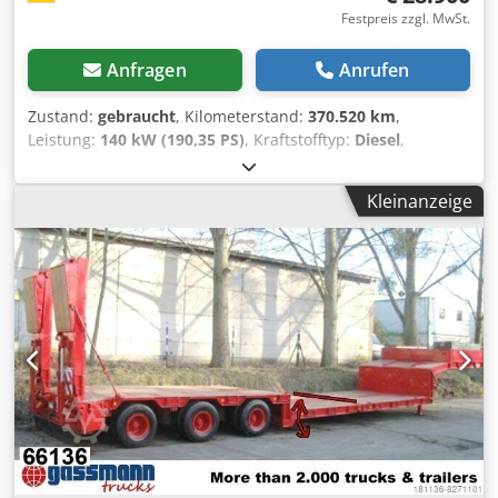
Festpreis zzgl. MwSt.
Anfragen
Anrufen
Zustand:
gebraucht
, Kilometerstand:
370.520 km
,
Leistung:
140 kW (190,35 PS)
, Kraftstofftyp:
Diesel
,
Getriebetyp:
Automatisch
, Erstzulassung:
06/2016
,
Emissionsklasse:
Euro6
, Farbe:
Weiß
, Anzahl der
Kleinanzeige
Sitzplätze:
17
, Ausstattung:
ABS, Klimaanlage,
Standheizung
, * Unsere interne Nr.: 1107 * ABHOLPREIS *
MB Sprinter 519 * 140 KW / EURO 6 * Automatik *
KLIMAANLAGE * Fahrerplatzklimatisierung * Zuheizer /
Standheizung * Schnellmonatesitze im Fahrzeug * 3-
Punkt-Gurte an den Sitze * aktuell 16 + 1 Sitze *
erweiterbar auf 19 + 1 Sitze * i m Heck kann eine ALU-
Klapprampe eingebaut werden * Sitze rückwärts
verstellbar * Konvektorenheizung Chedsrxa R Hepfx Adpea
* Colorverglasung * AHK * Düsenbelüftung * Leselampen
* Holzfussboden-Optik * Vorhänge * Monitor * usw. * Alle
Angaben ohne Gewähr * Den Zwischenverkauf behalten
wir uns vor * Wir verweisen auf unsere AGB.