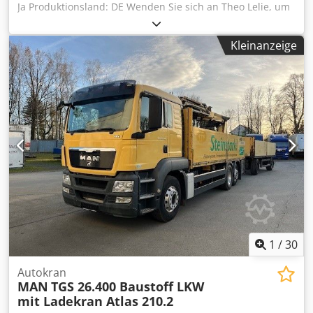
Ja Produktionsland: DE Wenden Sie sich an Theo Lelie, um
weitere Informationen zu erhalten. Cjdpfx Aexixpasdpjha
Kleinanzeige
1
/
30
Autokran
MAN
TGS 26.400 Baustoff LKW
mit Ladekran Atlas 210.2