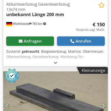
Abkantwerkzeug Gesenkwerkzeug
13x74 mm
unbekannt
Länge 200 mm
€ 150
Wiefelstede
783 km
Festpreis zzgl. MwSt.
Anfragen
Anrufen
Zustand:
gebraucht
, Biegewerkzeug, Matrize, Obermesser,
Oberwerkzeug, Geradwerkzeug -Werkzeug für:
Abkantpresse -Werkzeug als: Gesenk Dcodpfx Alec Spnbe
Dok -Dicke: 25/13 mm -Zeichnung bei den Bildern -
Kleinanzeige
Gesamtlänge: 200 mm -Gesamthöhe: 188 mm -Gewicht: 6
kg