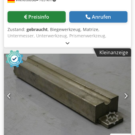
Preisinfo
Anrufen
Zustand:
gebraucht
, Biegewerkzeug, Matrize,
Untermesser, Unterwerkzeug, Prismenwerkzeug,
Wendeprisma, 1- teiliger Matrizenblock für
Gesenkbiegemaschine, Gesenkwerkzeug, Falzwerkzeug -
Kleinanzeige
Werkzeug: für Abkantpresse, Gesenkwerkzeug /
Falzwerkzeug Dedpfx Aegwdp Hel Deck -Maße: siehe
Zeichnung bei den Fotos -Abmessungen: 150/101/H77 mm
/ 150/77/H160 mm -Gewicht: 6,9 kg / 11,2 Kg