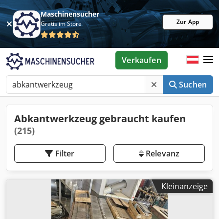
Maschinensucher
Zur App
Gratis im Store
Verkaufen
Suchen
Abkantwerkzeug gebraucht kaufen
(215)
Filter
Relevanz
Kleinanzeige