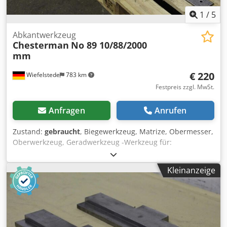
1
/
5
Abkantwerkzeug
Chesterman
No 89 10/88/2000
mm
€ 220
Wiefelstede
783 km
Festpreis zzgl. MwSt.
Anfragen
Anrufen
Zustand:
gebraucht
, Biegewerkzeug, Matrize, Obermesser,
Oberwerkzeug, Geradwerkzeug -Werkzeug für:
Abkantpresse Dcodpfx Alsfkv Sfs Dek -Abmessungen: 10 x
88 mm -Länge: 2000 mm -mit: Lagerkiste -Gewicht: 13,2 kg
Kleinanzeige