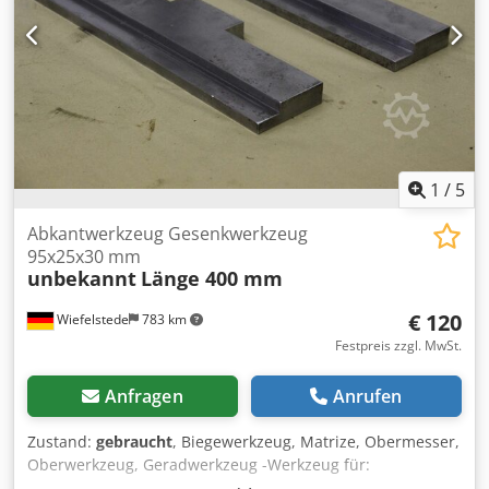
1
/
5
Abkantwerkzeug Gesenkwerkzeug
95x25x30 mm
unbekannt
Länge 400 mm
€ 120
Wiefelstede
783 km
Festpreis zzgl. MwSt.
Anfragen
Anrufen
Zustand:
gebraucht
, Biegewerkzeug, Matrize, Obermesser,
Oberwerkzeug, Geradwerkzeug -Werkzeug für:
Abkantpresse -Werkzeug als: Gesenk -Dicke: 25/13 mm -