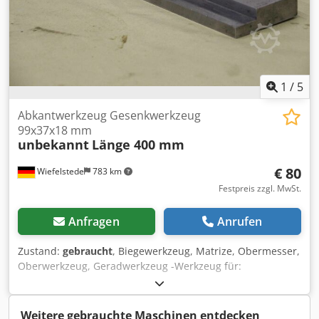
1
/
5
Abkantwerkzeug Gesenkwerkzeug
99x37x18 mm
unbekannt
Länge 400 mm
€ 80
Wiefelstede
783 km
Festpreis zzgl. MwSt.
Anfragen
Anrufen
Zustand:
gebraucht
, Biegewerkzeug, Matrize, Obermesser,
Oberwerkzeug, Geradwerkzeug -Werkzeug für:
Abkantpresse -Werkzeug als: Gesenk -Dicke: 25/13 mm
Dsdefcd Imspfx Al Deck -Zeichnung: bei den Bildern -
Gesamtlänge: 400 mm -Gesamthöhe: 108 mm -Gewicht: 6,5
Weitere gebrauchte Maschinen entdecken