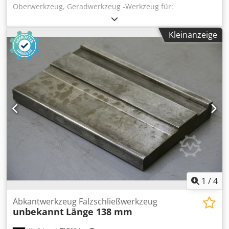
Oberwerkzeug, Geradwerkzeug -Werkzeug für:
Abkantpresse -Werkzeug für: Drahtgitter, Gitterdraht
Dcsdpfxoc Spnao Al Dsk -Teilung Draht: 50 mm -Dicke: 25
Kleinanzeige
mm -Zeichnung bei den Bildern -Gesamtlänge: 550 mm -
Gesamthöhe: 194 mm -Gewicht: 20 kg
1
/
4
Abkantwerkzeug Falzschließwerkzeug
unbekannt
Länge 138 mm