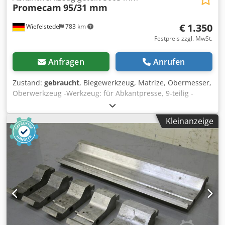
Promecam
95/31 mm
€ 1.350
Wiefelstede
783 km
Festpreis zzgl. MwSt.
Anfragen
Anrufen
Zustand:
gebraucht
, Biegewerkzeug, Matrize, Obermesser,
Oberwerkzeug -Werkzeug: für Abkantpresse, 9-teilig -
Abmessungen: 95 x 31 mm -Gesamtlänge: 5005 mm -
Maße: siehe Zeichnung bei den Fotos -Längen: 5 x 835 mm
Kleinanzeige
/ jew. 1 x 300/260/170/100 mm -Transportabmessung:
835/210/100 mm Dcodpfx Ajhrzmxel Djk -Gewicht: 86 kg