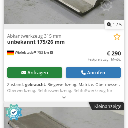
1
/
5
Abkantwerkzeug 315 mm
unbekannt
175/26 mm
€ 290
Wiefelstede
783 km
Festpreis zzgl. MwSt.
Anfragen
Anrufen
Zustand:
gebraucht
, Biegewerkzeug, Matrize, Obermesser,
Oberwerkzeug, Rehfusswerkzeug, Rehfußwerkzeug für
Abkantpresse -Werkzeug für: Abkantpresse -
Abmessungen: 175 x 26 mm -Gesamtlänge: 315 mm -
Kleinanzeige
Gewicht: 8 kg Dcsdpfx Asc Saunsl Dok