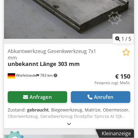
1
/
5
Abkantwerkzeug Gesenkwerkzeug 7x1
mm
unbekannt
Länge 303 mm
€ 150
Wiefelstede
783 km
Festpreis zzgl. MwSt.
Anfragen
Anrufen
Zustand:
gebraucht
, Biegewerkzeug, Matrize, Obermesser,
Oberwerkzeug, Geradwerkzeug Dcodpfoc Spncsx Al Djk -
Werkzeug für: Abkantpresse -Werkzeug als: Gesenk -Dicke:
25 mm -Zeichnung bei den Bildern -Gesamtlänge: 303 mm
Kleinanzeige
-Gesamthöhe: 171 mm -Gewicht: 10 kg