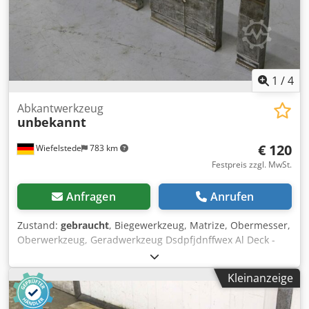
1
/
4
Abkantwerkzeug
unbekannt
€ 120
Wiefelstede
783 km
Festpreis zzgl. MwSt.
Anfragen
Anrufen
Zustand:
gebraucht
, Biegewerkzeug, Matrize, Obermesser,
Oberwerkzeug, Geradwerkzeug Dsdpfjdnffwex Al Deck -
Werkzeug für: Abkantpresse -Nut: 25 x 4 mm -Steg: 6 mm -
Stärke: 26 mm -Gesamthöhe: 215 mm -Werkzeuglängen:
Kleinanzeige
430, 240, 76 mm -Rundeisen: Ø 20 mm -Gewicht: 24 kg