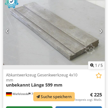
1
/
5
Abkantwerkzeug Gesenkwerkzeug 4x10
mm
unbekannt
Länge 599 mm
€ 225
Wiefelstede
783 km
Suche speichern
Festpreis zzgl. MwSt.