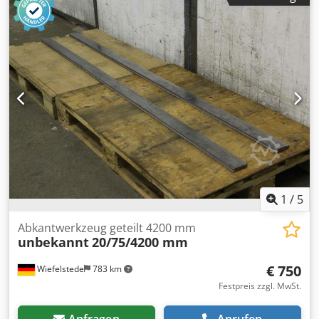
1
/
5
Abkantwerkzeug geteilt 4200 mm
unbekannt
20/75/4200 mm
€ 750
Wiefelstede
783 km
Festpreis zzgl. MwSt.
Anfragen
Anrufen