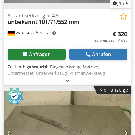
1
/
5
Abkantwerkzeug R14,5
unbekannt
101/71/552 mm
€ 320
Wiefelstede
783 km
Festpreis zzgl. MwSt.
Anfragen
Anrufen
Zustand:
gebraucht
, Biegewerkzeug, Matrize,
Untermesser, Unterwerkzeug, Prismenwerkzeug -
Werkzeug für: Abkantpresse -Prismen: R14,5 mm -Vierkant:
101 x 71 mm -Gesamtlänge: 552 mm -Gewicht: 26 kg
Kleinanzeige
Dcodjc Spm Ujpfx Al Dek