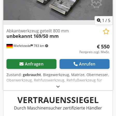
1
/
5
Abkantwerkzeug geteilt 800 mm
unbekannt
169/50 mm
€ 550
Wiefelstede
783 km
Festpreis zzgl. MwSt.
Anfragen
Anrufen
Zustand:
gebraucht
, Biegewerkzeug, Matrize, Obermesser,
Oberwerkzeug, Rehfusswerkzeug, Rehfußwerkzeug für
Abkantpresse -Werkzeug für: Abkantpresse -geteilt -
Werkzeug: 82° -Abmessungen: 190 x 45 mm -Gesamtlänge:
800 mm -Längen: 45/50/55/60/90/500 mm -Gewicht: 28 kg
VERTRAUENSSIEGEL
Dedpfx Aloc Sauus Deck
Durch Maschinensucher zertifizierte Händler