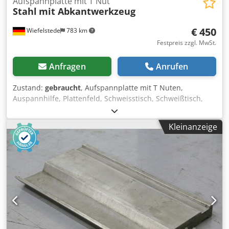
Aufspannplatte mit T Nut
Stahl
mit Abkantwerkzeug
€ 450
Wiefelstede
783 km
Festpreis zzgl. MwSt.
Anfragen
Anrufen
Zustand:
gebraucht
, Aufspannplatte mit T Nuten,
Auspannhilfe, Plattenfeld, Schweisstisch, Schweißtisch,
Biegewerkzeug, Matrize, Obermesser, Oberwerkzeug -
Aufspannplatte: mit T Nut -Breite: 195 mm -Länge: 1610
Kleinanzeige
mm -Höhe: 35 mm -T-Nutenbreite: 12 mm -Nut zum
Profilbiegen: 8 mm -Gewicht: 94 kg -Abkantwerkzeug -
Breite: 183 mm -Länge: 1565 mm -Höhe: 35 mm -
Profilbreite zum Profilbiegen: 7 mm -Gewicht: 68 kg Dodsd
Sl R Rjpfx Al Deck