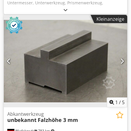
Untermesser, Unterwerkzeug, Prismenwerkzeug,
Wendeprisma, 1- teiliger Matrizenblock für
Gesenkbiegemaschine -Werkzeug: für Abkantpresse, 12-
Kleinanzeige
teilig -Prismen: 25° x 10 mm Dcedpfogwdpmsx Al Dek -
Zeichnung: bei den Fotos -Längen: siehe Stückliste bei den
Fotos -Abmessungen ges.: 30/79/2917 mm -Gewicht: 47 kg
1
/
5
Abkantwerkzeug
unbekannt
Falzhöhe 3 mm
Wiefelstede
783 km