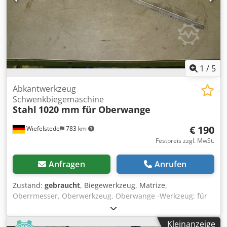
1
/
5
Abkantwerkzeug
Schwenkbiegemaschine
Stahl
1020 mm für Oberwange
€ 190
Wiefelstede
783 km
Festpreis zzgl. MwSt.
Anfragen
Anrufen
Zustand:
gebraucht
, Biegewerkzeug, Matrize,
Oberrmesser, Oberwerkzeug, Oberwange -Werkzeug: für
Schwenkbiegemaschine -Abmessungen: 60 x 15 mm Djdjcn
Shrepfx Al Dsck -Länge: 1020 mm -Gewicht: 6 kg
Kleinanzeige