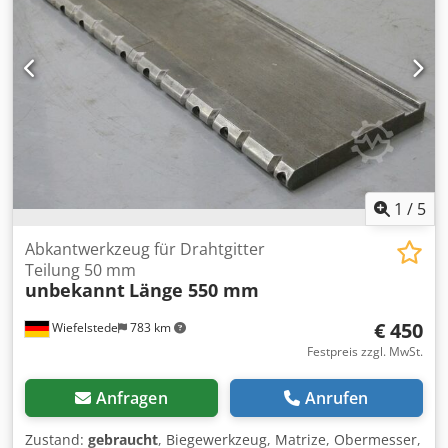
1
/
5
Abkantwerkzeug für Drahtgitter
Teilung 50 mm
unbekannt
Länge 550 mm
€ 450
Wiefelstede
783 km
Festpreis zzgl. MwSt.
Anfragen
Anrufen
Zustand:
gebraucht
, Biegewerkzeug, Matrize, Obermesser,