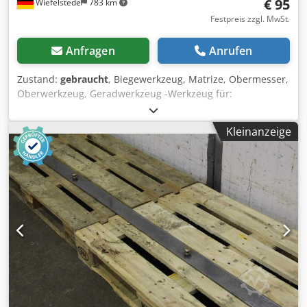
€ 95
Wiefelstede
783 km
Festpreis zzgl. MwSt.
Anfragen
Anrufen
Zustand:
gebraucht
, Biegewerkzeug, Matrize, Obermesser,
Oberwerkzeug, Geradwerkzeug -Werkzeug für:
Abkantpresse -Werkzeug für: das schließen von Falzen
Djdpfec Spnfjx Al Dock -Dicke: 25/18 mm -Gesamtlänge:
Kleinanzeige
138 mm -Gesamthöhe: 70 mm -Gewicht: 4 kg