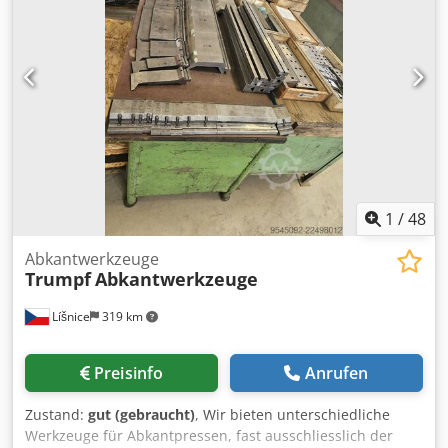
1
/
48
Abkantwerkzeuge
Trumpf
Abkantwerkzeuge
Líšnice
319 km
Preisinfo
Anrufen
Zustand:
gut (gebraucht)
, Wir bieten unterschiedliche
Werkzeuge für Abkantpressen, fast ausschliesslich der