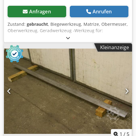
Anfragen
Anrufen
Zustand:
gebraucht
, Biegewerkzeug, Matrize, Obermesser,
Oberwerkzeug, Geradwerkzeug -Werkzeug für:
Abkantpresse -Werkzeug für: das schließen von Falzen -
Aufnahme: 25 mm Dsdpfx Alsfckfhs Deck -Zeichnung: bei
Kleinanzeige
den Fotos -Abmessung: 40 x 130 mm -Länge: 495 mm -
Gewicht: 12,5 kg
1
/
5