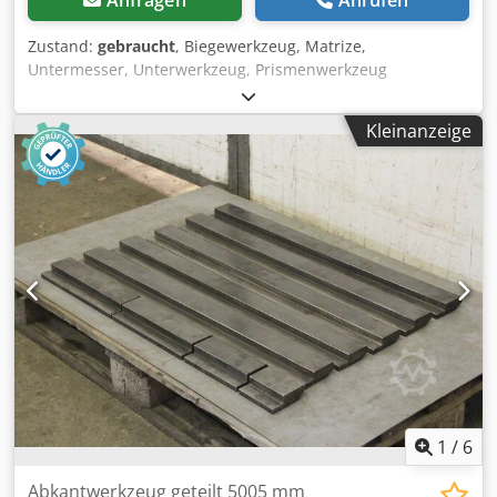
Zustand:
gebraucht
, Biegewerkzeug, Matrize,
Untermesser, Unterwerkzeug, Prismenwerkzeug
Dcsdpfxjfckfls Al Dek -Werkzeug für: Abkantpresse -
Prismen: 90° 12 mm -Zeichnung: bei den Fotos -Länge:
Kleinanzeige
4200 mm (2 x 2100 mm) -Abmessung: 20 x 75 mm -
Gewicht: 44 kg
1
/
6
Abkantwerkzeug geteilt 5005 mm