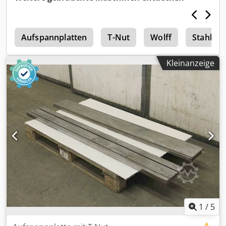
kg
n
Aufspannplatten
T-Nut
Wolff
Stahlpla
Kleinanzeige
1
/
5