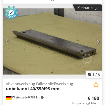
Zeichnung: bei den Bildern -Gesamtlänge: 400 mm -
Kleinanzeige
Gesamthöhe: 120 mm -Preis: pro Stück -Anzahl: 2 Stück
Dedsfcd Ilepfx Al Deck -Gewicht: 13 kg
1
/
5
Abkantwerkzeug Fallzschließwerkzeug
unbekannt
40/35/495 mm
€ 180
Wiefelstede
783 km
Festpreis zzgl. MwSt.