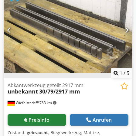
1
/
5
Abkantwerkzeug geteilt 2917 mm
unbekannt
30/79/2917 mm
Wiefelstede
783 km
Preisinfo
Anrufen
Zustand:
gebraucht
, Biegewerkzeug, Matrize,