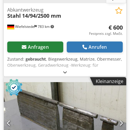
Abkantwerkzeug
Stahl
14/94/2500 mm
€ 600
Wiefelstede
783 km
Festpreis zzgl. MwSt.
Anfragen
Anrufen
Zustand:
gebraucht
, Biegewerkzeug, Matrize, Obermesser,
Oberwerkzeug, Geradwerkzeug -Werkzeug: für
Abkantpresse -Werkzeug Radius: mm Dedpfx Aocn Rdwel
Dock -Abmessungen: 14 x 94 mm -Länge: 2500 mm -
Kleinanzeige
Gewicht: 20 kg