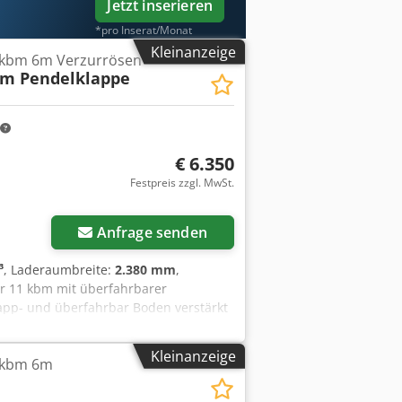
Jetzt inserieren
*pro Inserat/Monat
Kleinanzeige
1 kbm 6m Verzurrösen
bm Pendelklappe
€ 6.350
Festpreis zzgl. MwSt.
Anfrage senden
³
, Laderaumbreite:
2.380 mm
,
er 11 kbm mit überfahrbarer
app- und überfahrbar Boden verstärkt
 10 Stck Verzurrösen an der Seitenwand
erriegelungsmaß DIN 3540 mm
Kleinanzeige
4 kbm 6m
3 betongrau