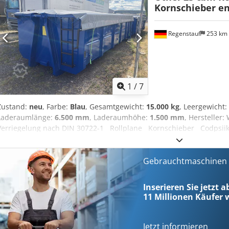
Kornschieber e
Irrtümer vorbehalten! - .
Regenstauf
253 km
1
/
7
Zustand:
neu
, Farbe:
Blau
, Gesamtgewicht:
15.000 kg
, Leergewicht:
Laderaumlänge:
6.500 mm
, Laderaumhöhe:
1.500 mm
, Herstelle
Verriegelung nach DIN 30722-1 Rollplane Kornschieber Codpsiik 
2350 x 1500 mm (LxBxH) Farbe: enzianblau RAL 5010 Flügeltüren 
Aufnahmebügel Standard 1570 mm 2 Stck lagernd in 93128 Regen
Gebrauchtmaschinen s
Inserieren Sie jetzt a
11 Millionen
Käufer w
Jetzt informieren