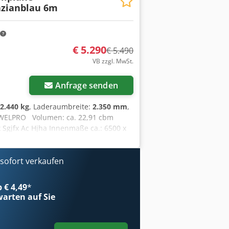
nzianblau 6m
€ 5.290
€ 5.490
VB zzgl. MwSt.
Anfrage senden
2.440 kg
, Laderaumbreite:
2.350 mm
,
r: WELPRO Volumen: ca. 22,91 cbm
Sgjfx Ac Hjha Innenmaße ca.: 6500 x
mit Holländerverschluß
stauf Lieferung kein Problem
ofort verkaufen
b € 4,49
*
arten auf Sie