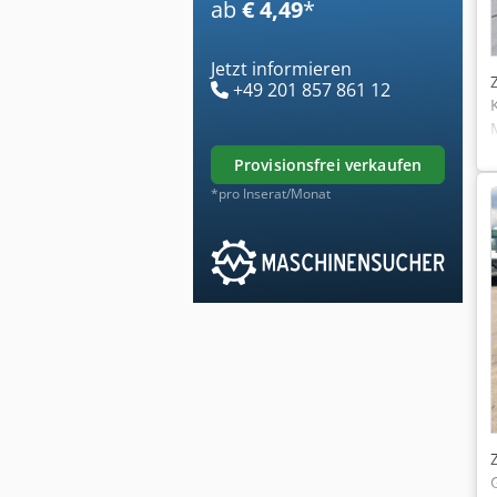
ab
€ 4,49
*
Jetzt informieren
+49 201 857 861 12
provisionsfrei verkaufen
*pro Inserat/Monat