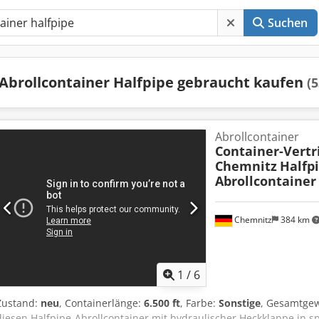
Suchen
Abrollcontainer Halfpipe gebraucht kaufen
(5
Abrollcontainer
Container-Vertr
Chemnitz
Halfp
Abrollcontainer
Chemnitz
384 km
1
/
6
Zustand:
neu
, Containerlänge:
6.500 ft
, Farbe:
Sonstige
, Gesamtgew
diesen Halfpipe-Abrollcontainer mit hydraulischer Heckklappe in s