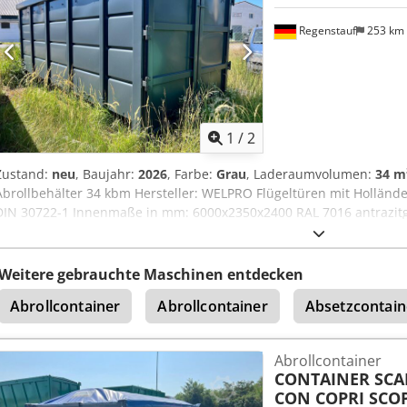
Regenstauf
253 km
1
/
2
Zustand:
neu
, Baujahr:
2026
, Farbe:
Grau
, Laderaumvolumen:
34 m
Abrollbehälter 34 kbm Hersteller: WELPRO Flügeltüren mit Holländ
DIN 30722-1 Innenmaße in mm: 6000x2350x2400 RAL 7016 antrazitg
Weitere gebrauchte Maschinen entdecken
Abrollcontainer
Abrollcontainer
Absetzcontain
Abrollcontainer
CONTAINER SCA
CON COPRI SCO