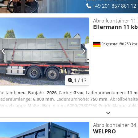
+49 201 857 861 12
Abrollcontainer 1
Ellermann
11 k
Regenstauf
253 km
1
/
13
Zustand:
neu
, Baujahr:
2026
, Farbe:
Grau
, Laderaumvolumen:
11 m
Laderaumlänge:
6.000 mm
, Laderaumhöhe:
750 mm
, Abrollbehält
Pendelklappe Maße l/B/h in mm: 6000/2380/750 Pendelklappe abkl
U Profil als Stütztprofil 2 Stck Verzurrösen 3,15t an der Stirnwand
Chedszru Taopfx Ac Hsa Stirnwand trapezförmig bis Hakenhöhe V
Abrollcontainer 3
Abschlußprofil an den Seiten als dickwandiges Rohr Farbe RAL 702
WELPRO