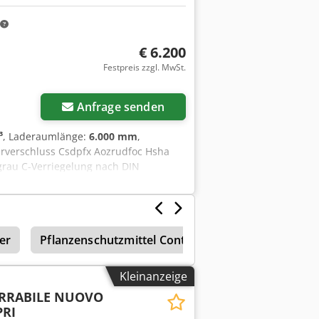
€ 6.200
Festpreis zzgl. MwSt.
Mehr Bilder anfragen
Anfrage senden
³
, Laderaumlänge:
6.000 mm
,
erverschluss Csdpfx Aozrudfoc Hsha
rau C-Verriegelung nach DIN
er
Pflanzenschutzmittel Container
Kleinanzeige
RRABILE NUOVO
PRI