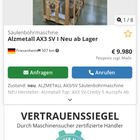
1
/
8
Säulenbohrmaschine
Alzmetall
AX3 SV I Neu ab Lager
€ 9.980
Friesenheim
507 km
Festpreis zzgl. MwSt.
Anfragen
Anrufen
Zustand:
neu
, ALZMETALL AX3/SV Säulenbohrmaschine
NEU Hersteller: Alzmetall Typ: AX3 SV Credjy S Auzspfx Ab
Ref Zustand: Neu Bohrvermögen Stahl 40 mm
Gewindeschneiden Stahl M24 Guss M30 Kurzspindel MK 3
Spindelhub 120 mm Nutzbare Ausladung 293 mm
VERTRAUENSSIEGEL
Säulendurchmesser 115 mm Maschinentisch 515 x 360
mm Abstand Spindel-Tisch 117/701 mm T-Nuten 2 x 14 x
Durch Maschinensucher zertifizierte Händler
224 mm Vorschub 0,1 + 0,2 mm/U Maschinenhöhe ca.1840
mm Nettogewicht ca. 270 kg Antrieb stufenlos Motor 750/