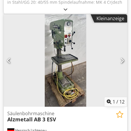
in Stahl/GG 20: 40/55 mm Spindelaufnahme: MK 4 Crjdezh
H D Nopfx Ab Rsf Ausladung: 345 mm Tischgröße: 450 x
600 mm gr. Abstand zw. Tisch u. Bohrpinole: 785 mm
Kleinanzeige
Pinolenhub: 180 mm Spindeldrehzahlen in 4 Gruppen
durch polumschaltb. Motor u. Schaltgetriebe sowie
stufenlos regelbar: 160 - 1540 Upm 4 automatische
Vorschübe: 0,09; 0,12; 0,18 u. 0,22 mm/U Antriebsmotor:
380 V, 2,6/3,2 kW Gewicht: 640 kg Platzbedarf: 700 x 1150 x
2000 mm
1
/
12
Säulenbohrmaschine
Alzmetall
AB 3 ESV
Hessisch Lichtenau