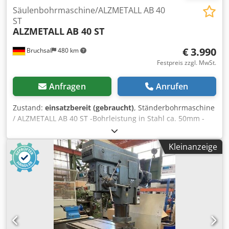
Säulenbohrmaschine/ALZMETALL AB 40
ST
ALZMETALL
AB 40 ST
€ 3.990
Bruchsal
480 km
Festpreis zzgl. MwSt.
Anfragen
Anrufen
Zustand:
einsatzbereit (gebraucht)
, Ständerbohrmaschine
/ ALZMETALL AB 40 ST -Bohrleistung in Stahl ca. 50mm -
Gewindeschneiden max. M30 -Werkzeugaufnahme MK 4 -
Spindelhub ca. 160mm -Automatischer Vorschub 0,1-0,2-
Kleinanzeige
0,3-0,4mm /U -Ausladung ca. 300mm -Stufenlose
Drehzahlverstellung ( Variator) -Rechts / Links Lauf
Crodpfozm Tb Eox Ab Rjf -Höhenverstellbarer Arbeitstisch
mittels Handkurbel -Arbeitstischgröße ca. 740x460mm -
Motorleistung ca. 3 KW Abmaße: LxBxH 1,2x0,8x2,2 Meter /
Gewicht ca. 1200Kg Irrtümer / Eingabefehler vorbehalten