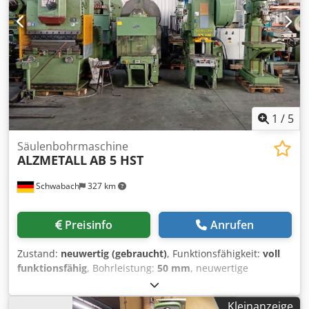
1
/
5
Säulenbohrmaschine
ALZMETALL
AB 5 HST
Schwabach
327 km
Preisinfo
Anrufen
Zustand:
neuwertig (gebraucht)
, Funktionsfähigkeit:
voll
funktionsfähig
, Bohrleistung:
50 mm
, neuwertige
Maschine in besonders stabiler Kastenständer-
Ausführung wird preislich entsprechend dem Zustand
Kleinanzeige