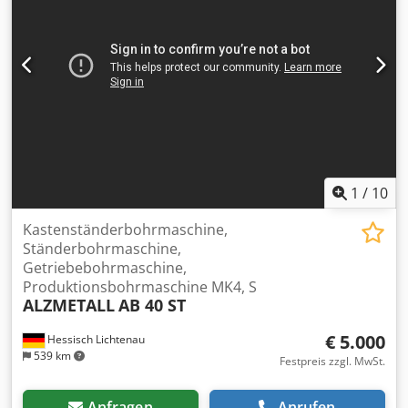
1
/
10
Kastenständerbohrmaschine,
Ständerbohrmaschine,
Getriebebohrmaschine,
Produktionsbohrmaschine MK4, S
ALZMETALL
AB 40 ST
€ 5.000
Hessisch Lichtenau
539 km
Festpreis zzgl. MwSt.
Anfragen
Anrufen