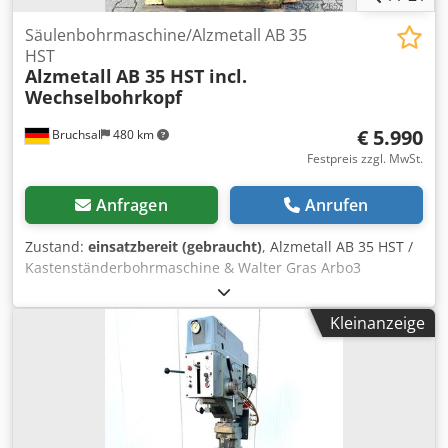
Säulenbohrmaschine/Alzmetall AB 35
HST
Alzmetall
AB 35 HST incl.
Wechselbohrkopf
€ 5.990
Bruchsal
480 km
Festpreis zzgl. MwSt.
Anfragen
Anrufen
Zustand:
einsatzbereit (gebraucht)
, Alzmetall AB 35 HST /
Kastenständerbohrmaschine & Walter Gras Arbo3
Wechselkopf -Bohrleistung / Stahl ca. 40mm -Bohrleistung
/ Guss ca. 45mm Csdezn Unvepfx Ab Rorf -
Kleinanzeige
Gewindeschneiden Max. M25 -Spindelaufnahme MK 4 -
Spindelhub 180mm -Drehzahlbereich (STUFENLOS) 65 -
1750 U/min -Umschaltbarer Drehzahlbereich 130-480 /
480-1750 U/min -Automatische Vorschübe 0,1-0,2-0,3mm/U
-Bohrtiefe über Tiefenskala einstellbar -Drehzahlanzeige -
Rechts / Linkslauf -Schwenkbarer Bohrkopf mit Werkzeug -