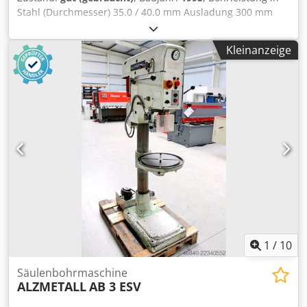
Stahl (Durchmesser) 35.0 / 40.0 mm Ausladung 300 mm
Bohrhub 180 mm Drehzahl 65.0 - 1.750 U/min Tischgröße
615 x 420 mm Säulendurchmesser 155 mm Vorschub 0.1 /
Kleinanzeige
0.2 / 0.3 mm/U Spindelaufnahme MK 4 MK Motorleistung
0.9 / 1.5 kW Gewicht 450 kg Crsdpfx Abszl E Uho Ref
Abmessung L-B-H 800 x 650 x 1850 mm Ausstattung: -
robuste Säulenbohrmaschine - stufenlose
Geschwindigkeitsverstellung (Keilriemen) - automatischer
Spindelvorschub * mit elektromagnetischer Einrückung -
polumschaltbarer Motor - R/L Lauf der Bohrspindel -
Bohrtiefenfestanschlag - Maschinentisch mit 2x T-Nuten *
höhenverstellbar über Handkurbel - NOT Aus Taster vorne
- Bedienungsanleitung (PDF)
1
/
10
Säulenbohrmaschine
ALZMETALL
AB 3 ESV