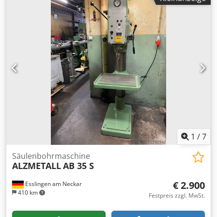
angeboten. Codpfszhi Sisx Ab Rerf --> bitte keine
Privatanfragen !
1
/
7
Säulenbohrmaschine
ALZMETALL
AB 35 S
€ 2.900
Esslingen am Neckar
410 km
Festpreis zzgl. MwSt.