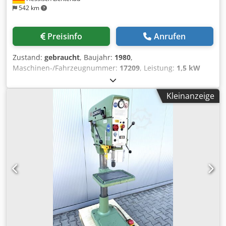
542 km
Preisinfo
Anrufen
Zustand:
gebraucht
, Baujahr:
1980
,
Maschinen-/Fahrzeugnummer:
17209
, Leistung:
1,5 kW
(2,04 PS)
, Eingangsspannung:
400 V
, Eingangsfrequenz:
50
Hz
, Spindelaufnahme:
MK 3
, Höheneinstelltyp:
Kleinanzeige
mechanisch
, Drehzahl (max.):
1.750 U/min
, Drehzahl
(min.):
130 U/min
, Gesamthöhe:
2.000 mm
, Ausladung:
290 mm
, Ausstattung:
Drehzahl stufenlos einstellbar
,
Gebrauchte Säulenbohrmaschine Hersteller: Alzmetall Typ:
AB 3 ESV Maschinennummer: 17209 Baujahr: 1980
Bohrleistung in Guss: Ø 35 mm Bohrleistung in Stahl
(Durchmesser): 28 mm Spindeldrehzahl über 2
Getriebestufen, 2 Motordrehzahlen und stufenlos über
Variatorgetriebe 130 - 1750 U/min. Spindelaufnahme: MK 3
Vorschub: 0,1; 0,2; 0,3 manuell/automatisch mm/U
Abstand Spindel/Tisch min/max.: 80 - 680 mm
Tischaufspannfläche:: 500 x 370 mm Tisch drehbar: 360 °