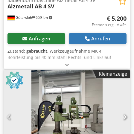
Säulenbohrmaschine Alzmetall AB 4 SV
Alzmetall
AB 4 SV
€ 5.200
Gütersloh
659 km
Festpreis zzgl. MwSt.
Anfragen
Anrufen
Zustand:
gebraucht
, Werkzeugaufnahme MK 4
Bohrleistung bis 40 mm Stahl Rechts- und Linkslauf
Stufenlose Drehzahlverstellung mit Anzeige Csdpfx Abozh
Ivyj Rorf Automatischer Vorschub
Kleinanzeige