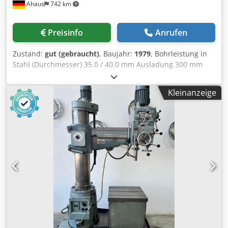
Ahaus
742 km
Preisinfo
Anrufen
Zustand:
gut (gebraucht)
, Baujahr:
1979
, Bohrleistung in
Stahl (Durchmesser) 35.0 / 40.0 mm Ausladung 300 mm
Bohrhub 180 mm Drehzahl 110 - 1450 U/min Tischgröße Ø
455 mm Säulendurchmesser 155 mm Vorschub 0.1 / 0.2 /
Kleinanzeige
0.3 m/min Spindelaufnahme MK 4 MK Crjdpfx Abozl E Tko
Rof Motorleistung 1.5 kW Gewicht 450 kg Abmessung L-B-H
800 x 650 x 1850 mm Ausstattung: - robuste
Säulenbohrmaschine (Keilriemen) - automatischer
Spindelvorschub - stufenlose Geschwindigkeitsverstellung
- Brtiefenfestanschlag - runder MaMaschinentisch mit T-
Nuten * höhenverstellbar über Handkurbel * drehbar -
NOT Aus Taster vorne - Kühlmitteleinrichtung mit sep.
Behälter - Bedienungsanleitung