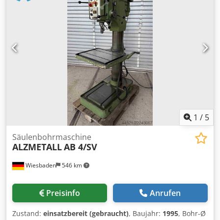
Cjdezh H I Uopfx Ab Rjrf Spindeldrehzahlen in 4 Gruppen
stufenl. regelbar: 65 - 1750 Upm Antriebsmotor: 380 V,
0,9/1,5 kW Gewicht: 340 kg Platzbedarf: 600 x 920 x 1880
mm
1
/
5
Säulenbohrmaschine
ALZMETALL
AB 4/SV
Wiesbaden
546 km
Preisinfo
Anrufen
Zustand:
einsatzbereit (gebraucht)
, Baujahr:
1995
, Bohr-Ø