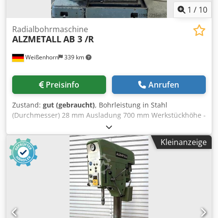
1
/
10
Radialbohrmaschine
ALZMETALL
AB 3 /R
Weißenhorn
339 km
Preisinfo
Anrufen
Zustand:
gut (gebraucht)
, Bohrleistung in Stahl
(Durchmesser) 28 mm Ausladung 700 mm Werkstückhöhe -
max. 1300 mm Crjdpfxszfqmcj Ab Rjf Werkzeugaufnahme
MK3 Vorschübe 0,1-0,3 mm/U Spindeldrehzahlen 100-
Kleinanzeige
1.220 U/min Gesamtleistungsbedarf 1,4 kW
Maschinengewicht ca. 1,3 t Raumbedarf ca. LBH 1,8 x 0,8 x
2,3 m inkl. Würfeltisch inkl. Bohrvorschub mechnische
Klemmung