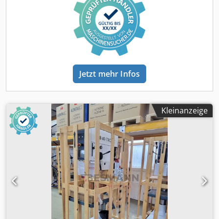
1500 U/min Leistung 1,0 / 1,6 kW Spindeldrehzahl U/min
80-1125 Zusatzausstattung: - Wendeschalter -
Maschinenleuchte LED - Gewindeschneideinrichtung -
Kühlmitteleinrichtung B Sofort ab Lager verfügbar
Jetzt mehr Infos
Kleinanzeige