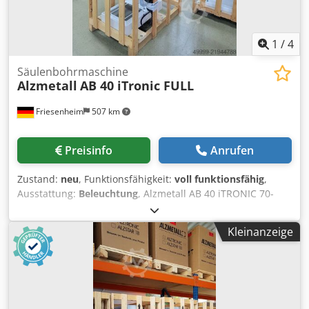
1
/
4
Säulenbohrmaschine
Alzmetall
AB 40 iTronic FULL
Friesenheim
507 km
Preisinfo
Anrufen
Zustand:
neu
, Funktionsfähigkeit:
voll funktionsfähig
,
Ausstattung:
Beleuchtung
, Alzmetall AB 40 iTRONIC 70-
4000U/min Säulenbohrmaschine Zustand: neu
Bohrvermögen Stahl E335 (ST 60) : 50 mm
Kleinanzeige
Gewindeschneiden Stahl: E335 (ST 60): M 30
Spindelaufnahme: MK 4 Spindelhub: 160 mm Ausladung:
300 mm Säulendurchmesser: 145 mm SpindeldrehzahlL
U/MIN: 70 – 4.000 Leistung: 1,8 / 2,9 KW Ausstattung:
Csdpsy S Arysfx Ab Rerf 7“ TFT – LCD-Display mit Touch-