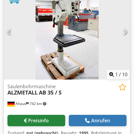
Tischgröße 880 x 660 mm Motorleistung 3 kW Abmaße L x
B x H 880 x 1200 x 2500 mm Maschinengewicht 1400 kg
Zubehör / Besondere Merkmale: • Stufenlose
Drehzahlverstellung über PIV-Getriebe und Vorgelege •
Großer Aufspanntisch 880 x 660 mm • Vorschub über
Kreuzhebel • Große Bohrtiefeneinstellung mit Festanschlag
240 mm • Schwenkbarer Tisch • Not-Aus-Schalter •
Kühlmittelanlage Siegfried Volz Werkzeugmaschinen
Rüschebrinkstr. 151-153 DE - 44143 Dortmund - Wambel
1
/
10
Säulenbohrmaschine
ALZMETALL
AB 35 / S
Ahaus
742 km
Preisinfo
Anrufen
Zustand:
gut (gebraucht)
, Baujahr:
1995
, Bohrleistung in