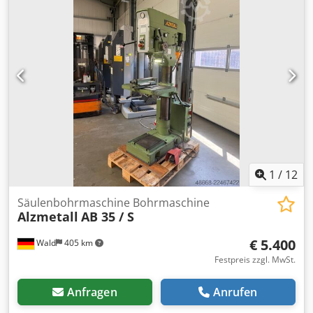
1
/
12
Säulenbohrmaschine Bohrmaschine
Alzmetall
AB 35 / S
€ 5.400
Wald
405 km
Festpreis zzgl. MwSt.
Anfragen
Anrufen