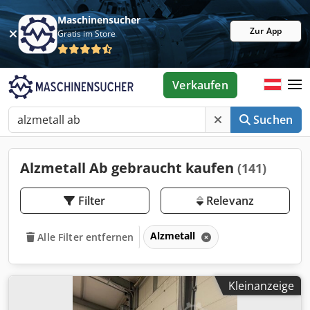
Maschinensucher
Zur App
Gratis im Store
Verkaufen
Suchen
Alzmetall Ab gebraucht kaufen
(141)
Filter
Relevanz
Alzmetall
Alle Filter entfernen
Kleinanzeige