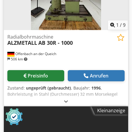
1
/
9
Radialbohrmaschine
ALZMETALL
AB 30R - 1000
Offenbach an der Queich
506 km
Preisinfo
Anrufen
Zustand:
ungeprüft (gebraucht)
, Baujahr:
1996
,
Bohrleistung in Stahl (Durchmesser) 32 mm Morsekegel
MK 4 Credpfx Aezb Raieb Rsf Grundplatte 1700 x 700 mm
Vorschub 4 m/min Maschinengewicht ca. 1,5 t Raumbedarf
Kleinanzeige
ca. 1800 x x1200 x 2480 m