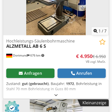
1
/
7
Hochleistungs-Säulenbohrmaschine
ALZMETALL
AB 6 S
€ 4.950
Dortmund
676 km
€ 6.950
VB zzgl. MwSt.
Anfragen
Anrufen
Zustand:
gut (gebraucht)
, Baujahr:
1972
, Bohrleistung in
Stahl 70 mm Bohrleistung in Guss 80 mm
Spindelaufnahme MK 5 Csdpfx Abjt Uzk Rj Rsrf
Spindelausladung 400 mm Spindelhub 240 mm
Kleinanzeige
Säulendurchmesser 250 mm Drehzahlbereich, stufenlos
45 – 1325 U/min 5 Vorschübe 0,1, 0,14, 0,2, 0,28, 0,4 mm/U