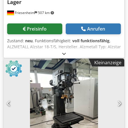
Lager
Friesenheim
507 km
Preisinfo
Anrufen
Zustand:
neu
, Funktionsfähigkeit:
voll funktionsfähig
,
ALZMETALL Alzstar 18-T/S, Hersteller. Alzmetall Typ: Alzstar
18-T/S Zustand: Neu / Vorführmaschine Bohrvermögen in
St 60: 18 mm, Gewindeschneiden in St 60: M 12,
Kleinanzeige
Gewindeschneiden in GG 20: M 14, Kurzspindel: MK 2,
Spindeldrehzahl: 225-4.300 U/min., Spindelhub: 80 mm,
Ausladung: 190 mm, Säulendurchmesser: 65 mm,
Maschinentisch - nutzbare Auflage: 300x240 mm, T-Nuten
Anzahl - Breite - Abstand: 2 x12 x80 mm, Abstand Spindel-
Maschinentisch min./max.: 75/357 mm, Maschinen-
Grundplatte nutzbare Auflage: 300x240 mm, T-Nuten
Anzahl - Breite - Abstand: 2 x 12 x80 mm, Abstand Spindel-
Grundplatte min./max.: 437/437 mm, Vorschub von Hand,
Maschinentisch-Höhenverstellung: Handkurbel,
Gesamtleistungsbedarf: 0,37/0,55 kW, Maschinenhöhe: 840