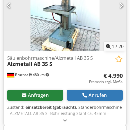
Höhenverstellbarer Arbeitstisch mittels Handkurbel -
Kühlmitteleinrichtung -Not / Aus -Arbeitsleuchte Abmaße:
LxBxH 1x0,8x2,1 Meter / Gewicht ca. 1200KG Irrtümer /
Eingabefehler vorbehalten
1
/
20
Säulenbohrmaschine/Alzmetall AB 35 S
Alzmetall
AB 35 S
€ 4.990
Bruchsal
480 km
Festpreis zzgl. MwSt.
Anfragen
Anrufen
Zustand:
einsatzbereit (gebraucht)
, Ständerbohrmaschine
- ALZMETALL AB 35 S -Bohrleistung Stahl ca. 45mm -
Bohrleistung Guss ca. 48mm -Spindelaufnahme MK 4
Credpfxoznlf Eo Ab Ref -Ausladung ca. 350mm -Bohrhub