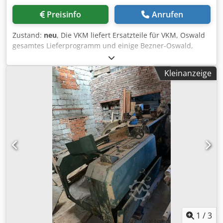
Preisinfo
Anrufen
Zustand:
neu
, Die VKM liefert Ersatzteile für VKM, Oswald
gesamtes Lieferprogramm und einige Bezner-Oswald,
Wema Probst Maschinen, sowie BÖGLI Bandsägen, und
Ersatzmesser nach Zeichnung für die verschiedensten
Kleinanzeige
Holzbearbeitungsmaschinen. Teilweise können die Teile
vom Lager geliefert werden. Nachstehend einige Teile die
besonders häufig nachgefragt werden. Zentrierwalzen
Bohrung 40mm € 112,00/Stück Zentrierwalzen Bohrung
50mm € 156,00/Stück Vorschubrolle Bohrung 40mm €
118,00/Stück Vorschubrolle Bohrung 50mm € 138,00/Stück
Auszugsrolle Bohrung 40mm € 102,00/Stück Vorschubrolle
Bohrung 50 mm € 126,00/Stück Bezner WP35 Schälscheibe
€ 3.920,00/Stück Oswald RM162 Führungsschlitten
RM7072W € 302,00/Stück Oswald RM162 Messerträger
RM7066W € 215,00/Stück Gerne erstellen wir ein Angebot
mit den kaufmännische Bedingungen, weitere Ersatzteile
auf Anfrage Codpfeg Rn Avex Ak Toha
1
/
3