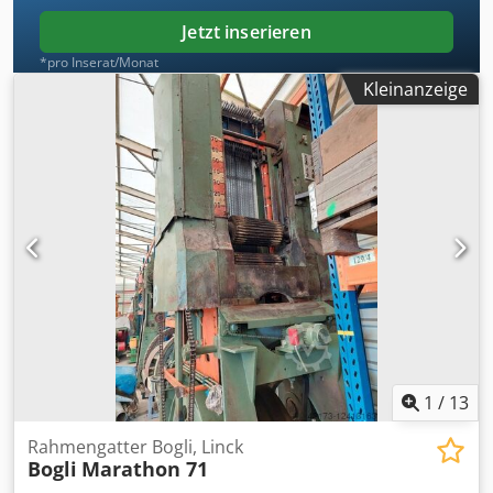
Jetzt inserieren
*pro Inserat/Monat
Kleinanzeige
1
/
13
Rahmengatter Bogli, Linck
Bogli
Marathon 71