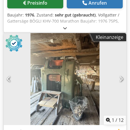
Preisinfo
Anrufen
Zwischenverkauf vorbehalten Bei gebrauchten Maschinen
wird jegliche Gewährleistung ausgeschlossen, es gilt:
Baujahr:
1976
, Zustand:
sehr gut (gebraucht)
, Vollgatter /
„gekauft wie besichtigt“ Bilder und Videos dienen als
Gattersäge BÖGLI KHV-700 Marathon Baujahr: 1976 75PS,
Beispiel und stellen nicht den tatsächlichen Lieferumfang
380V, 50Hz max. Durchlass 710 mm Hub: 500 mm
dar Zahlungsbedingungen: Preise zzgl. gesetzl. MwSt.,
Csdpopygliefx Ak Tjha mit Spaltkeil Marathon 2 sehr guter
Zahlung vor Abholung bzw. Versand Lieferbedingungen:
Kleinanzeige
Zustand - sofort verfügbar Standort: Österreich, nähe
ab Standort
Feldkirch
1
/
12