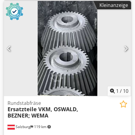
Vorschubrolle Bohrung 50mm € 138,00/Stück Auszugsrolle
Kleinanzeige
Bohrung 40mm € 102,00/Stück Vorschubrolle Bohrung 50
mm € 126,00/Stück Bezner WP35 Schälscheibe €
3.920,00/Stück Oswald RM162 Führungsschlitten RM7072W
€ 302,00/Stück Oswald RM162 Messerträger RM7066W €
215,00/Stück Gerne erstellen wir ein Angebot mit den
kaufmännische Bedingungen, weitere Ersatzteile auf
Anfrage Chsdpfewagxmjx Ak Tea
1
/
10
Rundstabfräse
Ersatzteile VKM, OSWALD,
BEZNER; WEMA
Salzburg
119 km