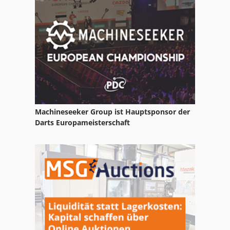
Bohrer
Bohrerschleifmaschine
Bohrkopf
Bohrschlitten
Bohrsupport
Machineseeker Group ist Hauptsponsor der
Bohrvorrichtung
Darts Europameisterschaft
Bäuerle
Böllhoff
Bütfering
Duebellochbohrmaschine
Knoevenagel