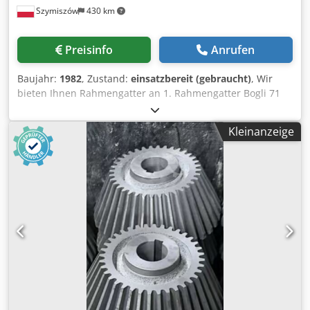
Szymiszów
430 km
Preisinfo
Anrufen
Baujahr:
1982
, Zustand:
einsatzbereit (gebraucht)
, Wir
bieten Ihnen Rahmengatter an 1. Rahmengatter Bogli 71
mit Beschickungs- und Hilfswagen und
Verteilereinrichtung hinter dem Sägewerk Sägewerk TYP
Kleinanzeige
Bogli Marathon 71 Rahmen 710 mm, hydraulisches
Sägewerk Hydraulische Verstellung der Sägen, Heben und
Senken der Walze 55 KW-Motor Wagen mit Hilfswagen,
Spurabstand 90 cm Verteilergerät hinter dem Sägewerk
Alles wie auf den Bildern nr 1, 2, 3, 4 Preis ist
verhandelbar 2. Gatter Linck E 28-28 Rahmenhub 600 mm
Alles wie auf den Bildern nr 5, 6, 7, 8 Preis ist
verhandelbar 3. Gatter Linck mit einem Ladewagen und
einer Verteilvorrichtung hinter dem Sägewerk. Trak Linck
71 – Rahmenbreite 710 mm Chedpfx Asn I Udxok Tea –
Vorschub 12 m/min – vollhydraulisch: hydraulisches
Verschieben der Sägen, Absenken und Anheben der Walze