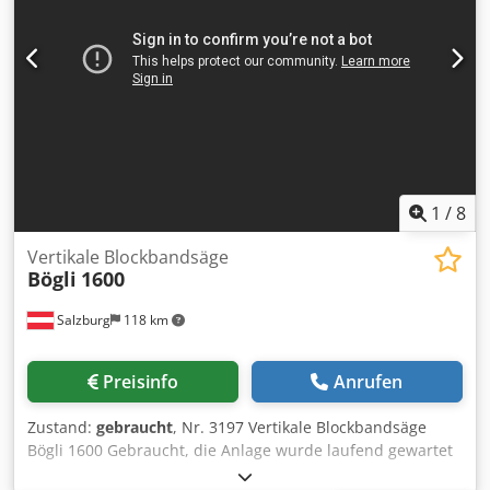
1
/
8
Vertikale Blockbandsäge
Bögli
1600
Salzburg
118 km
Preisinfo
Anrufen
Zustand:
gebraucht
, Nr. 3197 Vertikale Blockbandsäge
Bögli 1600 Gebraucht, die Anlage wurde laufend gewartet
und modernisiert Cedpfxjvvm Iuj Ak Tsha Der Sägebetrieb