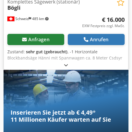
Komplettes Sägewerk (stationär)
Bögli
€ 16.000
Schweiz
485 km
EXW Festpreis zzgl. MwSt.
Anfragen
Anrufen
Zustand:
sehr gut (gebraucht)
, -1 Horizontale
Blockbandsäge Hänni mit Spannwagen ca. 8 Meter Csdsyr
Dbuspfx Ak Teha Rollendurchmesser 1200 mm inkl.
Zubehör -Gatteranlage Bögli Durchlass 700 mm -
Spannwagen Hydraulisch mit Hilfswagen -Spaltkeil Mara
angetrieben -Rollengang Angetrieben Länge 6 Meter/
Gesamtlänge Ca. 12 Meter -Gattersägenschärfautomat
Vollmer -Handschränkappareat -Schärfmaschine für CV
Sägen Vollmer -Spreisselwagen /2 Elektro Kranen Und
diverses Zubehör. Kann gegen Kostenaufwand auch
Inserieren Sie jetzt ab € 4,49
*
Abgebaut werden
11 Millionen
Käufer warten auf Sie