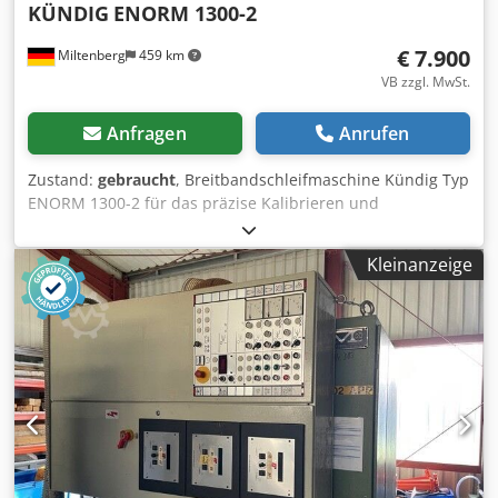
KÜNDIG
ENORM 1300-2
€ 7.900
Miltenberg
459 km
VB zzgl. MwSt.
Anfragen
Anrufen
Zustand:
gebraucht
, Breitbandschleifmaschine Kündig Typ
ENORM 1300-2 für das präzise Kalibrieren und
Feinschleifen von Massivholz, Furnier und Holzwerkstoffen.
Die robuste Industrieausführung mit zwei
Kleinanzeige
Schleifaggregaten und Reinigungsbürste ermöglicht hohe
Abtragsleistungen und exakte Oberflächenqualität im
Möbel- und Innenausbau. Ideal für Handwerks- und
Industriebetriebe mit hohem Qualitätsanspruch inkl.
Posten Schleifbänder. Technische Daten: - Arbeitsbreite:
ca. 1.300 mm - Schleifaggregate: 2 - Durchlasshöhe: max.
ca. 150 mm Dkedpfx Ajzryxnjfaer - Motorleistung: 18,5 & 15
kW