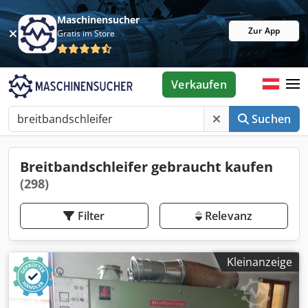
Maschinensucher
Zur App
Gratis im Store
Verkaufen
Suchen
Breitbandschleifer gebraucht kaufen
(298)
Filter
Relevanz
Kleinanzeige