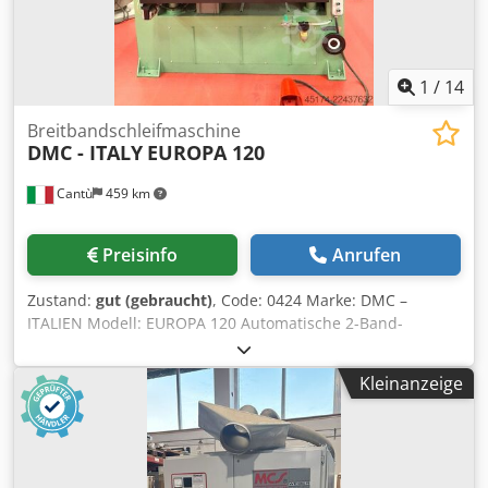
1
/
14
Breitbandschleifmaschine
DMC - ITALY
EUROPA 120
Cantù
459 km
Preisinfo
Anrufen
Zustand:
gut (gebraucht)
, Code: 0424 Marke: DMC –
ITALIEN Modell: EUROPA 120 Automatische 2-Band-
Kalibrierschleifmaschine für Holz, Möbel,
Innenausbauelemente, Holzrahmen, Türen, Platten,
Kleinanzeige
Verbundwerkstoffe und diverse Materialien. Technische
Daten: Robuste Konstruktion Max. Arbeitsbreite mm 1200
Max. Arbeitshöhe mm 170 Schleifbandgröße mm 2200 x
1250 1. Gruppe: Gummikalibrierwalze – Durchmesser mm
220 – Einstellbare Haltevorrichtungen für den