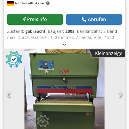
Nattheim
347 km
Preisinfo
Anrufen
Zustand:
gebraucht
, Baujahr:
2005
, Bandanzahl : 2-Band
max. Durchlasshöhe : 150 mmmax. Arbeitsbreite : 1350
mm1. Aggregat: : kombiniertes Schleifaggregat Ausführung
1. Aggregat : Stahlkontaktwalze Schleifschuh 1. Aggregat :
Kleinanzeige
elektronische Einzelglieder 35 mm Schleifbandlänge 1.
Aggregat : 1900 mmSchleifbandbreite 1. Aggregat : 1370
mmSchleifbandgeschw. 1. Aggregat : 18 m/sec2. Aggregat:
: kombiniertes Schleifaggregat Ausführung 2. Aggregat :
gummierte Kontaktwalze 65 ° Shore Schleifschuh 2.
Aggregat : elektronische Einzelglieder 35 mm
Schleifbandlänge 2. Aggregat : 1900 mmSchleifbandbreite
2. Aggtegat : 1370 mmSchleifbandgeschw. 2. Aggregat :
stufenlos 2 - 18 m/secBandabblaseinrichtung : für 2.
Aggregat StkReinigungsbürsten : Ja Lackschliff möglich : Ja
Vakuumteppich : Ja Vorschubgeschwindigkeit : stufenlos
von 2.5 - 13 m/minSteuerung : Touch-Screen Elek./pneu.
Bandoszilation : ja Einlasshöhe : fest (Oberteil verfährt)