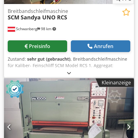
Breitbandschleifmaschine
SCM
Sandya UNO RCS
Schwanberg
98 km
Preisinfo
Anrufen
Zustand:
sehr gut (gebraucht)
, Breitbandschleifmaschine
für Kaliber- Feinschliff SCM Model RCS 1. Aggregat:
Kalibrierwalze, Stahl 2 Aggregat: Kombiaggregat (Walze 60
Sh, Schleifschuh mit 2 Einsätzen (hart, weich) Arbeitsbreite
Kleinanzeige
920 mm Schleifbandabmessung: 930 x 1.525 mm
Motorleistung 11,0 kW, 400 V, 50 Hz Motorleistung
Vorschub 0,37 kW, 400 V, 50 Hz 2
Vorschuggeschwindigkeiten elektromotorische
Tischhöhenverstellung Hauptschalter absperrbar 2 x
Notstop Tischverlängerung mit 2 Rollen vo + hi
Schleifschuheinsätze mit neuem Graphitleinen belegt
Inklusive neuwertiger Schleifbänder Inkl. aller Unterlagen
Hinweis Gebrauchtmaschinen: • Irrtuemer bei technischen