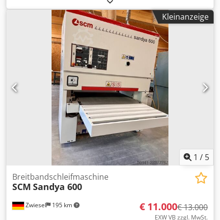
Weber 32 mm - genutete Stahlkallibrierwalze -
Kleinanzeige
Bandabblasung - Vakuumteppich Schleifbreite: 1100 mm
Antrieb: 15 kW Vorschub ca. 1,1 kW Höhenverstellung 0,25
kW Schleifbandabmessungen: 1150 x 2500 mm
Werkstückdicke max.: 150 mm Maschinenbreite: 1700 mm
Maschinenlänge: 2000 mm Maschinenhöhe: 2160 + 150
mm Maschinengewicht: 1900 kg Arbeitshöhe konstant: 850
mm Absaugstutzen: Band 180 mm / Bürste 120 mm
Saugluftmenge: 0,74 m³/s Anschlußwert: 23 kW
Anschlusswert Druckluft: 7 bar Vorschubgeschwindigkeit:
3-15 m/min. Betriebsstunden : 7000 h Dkodpfx Asx
Twcpsfajr Lagerort: Nattheim
1
/
5
Breitbandschleifmaschine
SCM
Sandya 600
€ 11.000
Zwiesel
195 km
€ 13.000
EXW VB zzgl. MwSt.