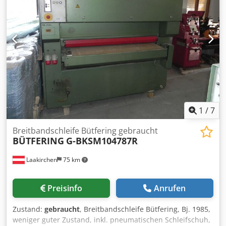
1
/
7
Breitbandschleife Bütfering gebraucht
BÜTFERING
G-BKSM104787R
Laakirchen
75 km
Preisinfo
Anrufen
Zustand:
gebraucht
, Breitbandschleife Bütfering, Bj. 1985,
weniger guter Zustand, inkl. pneumatischen Schleifschuh,