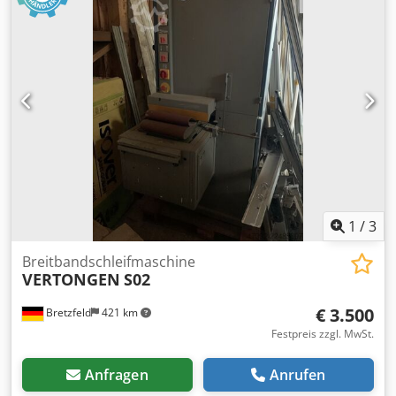
Schleifschuh, Motorleistung 11 kW
Vorschubgeschwindigkeit 4+8 m/min Schleifhöhe 3 -
160mm Abmessungen: ca. 2060x2660x2100mm BxTxH
Dedozr D Erspfx Afajkr Gewicht: ca. 3.800 kg Die Maschine
steht ab ca. Ende November/Anfang Dezember zur
Verfügung
1
/
3
Breitbandschleifmaschine
VERTONGEN
S02
€ 3.500
Bretzfeld
421 km
Festpreis zzgl. MwSt.
Anfragen
Anrufen