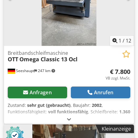
Lieboch
1
/
12
Breitbandschleifmaschine
OTT
Omega Classic 13 Ocl
€ 7.800
Seeshaupt
247 km
VB zzgl. MwSt.
Anfragen
Anrufen
Zustand:
sehr gut (gebraucht)
, Baujahr:
2002
,
Funktionsfähigkeit:
voll funktionsfähig
, Schleifbreite:
1.360
mm
, Schleifhöhe:
160 mm
, Schleifbandgeschwindigkeit:
18 mm/s
, Schleifbandlänge:
2.150 mm
, 1. Aggregat
Kleinanzeige
Gummi-Kontaktwalze/Kalibrierwalze, Motorleistung 15 kW
2. Aggregat - Kombiaggregat mit Gummikontaktwalze und