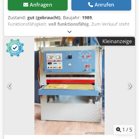
Anfragen
Anrufen
Zustand:
gut (gebraucht)
, Baujahr:
1989
,
Funktionsfähigkeit:
voll funktionsfähig
, Zum Verkauf steht
eine OTT Alpha Breitbandschleifmaschine in robuster
Industrieausführung. Die Maschine eignet sich
Kleinanzeige
hervorragend für Kalibrier- und Feinschliffarbeiten an
Massivholz, Furnier, MDF, Spanplatten und weiteren
Holzwerkstoffen. Die bewährte OTT-Technik überzeugt
durch ihre stabile Bauweise und zuverlässige
Schleifergebnisse. Hersteller: OTT Typ: Alpha 110
Breitbandschleifmaschine Kalibrier- und
Feinschliffmaschine Robuste Industrieausführung Maße in
mm: 1860B x 1970T x 2100H 1100mm Arbeitsbreite max.
Werkstückstärke 1600, min. 3mm Schleifband 2150 x
1120mm 4 + 8 m /min Vorschub 11 kW Motor 10 Liter/min
Gewicht: 2500kg Vorschubband mit Gummiauflage
Schleifaggregat mit Breitband Pneumatische
Bandspannung Pneumatische Schleifschuhsteuerung
Bedienfeld mit übersichtlicher Maschinensteuerung
1
/
5
Amperemeter zur Belastungskontrolle Druckanzeigen für