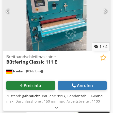
Bandabblasung : Ja Vakuumteppich : Ja Dkedpfx Aovvki
Nsfaer Lagerort: Nattheim
1
/
4
Breitbandschleifmaschine
Bütfering
Classic 111 E
Nattheim
347 km
Preisinfo
Anrufen
Zustand:
gebraucht
, Baujahr:
1997
, Bandanzahl : 1-Band
max. Durchlasshöhe : 150 mmmax. Arbeitsbreite : 1100
mm1. Aggregat: : Kombiaggregat Durchmesser 1. Walze :
Stahlwalze Ausführung 1. Aggregat : Walz/Schuhaggregat