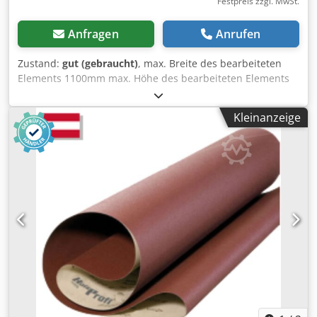
Festpreis zzgl. MwSt.
Anfragen
Anrufen
Zustand:
gut (gebraucht)
, max. Breite des bearbeiteten
Elements 1100mm max. Höhe des bearbeiteten Elements
180mm 2 Einheiten: 1) geriffelte Gummiwalze zur
Kalibrierung 2) geriffelte Gummiwalze zur Kalibrierung
Kleinanzeige
pneumatische Bandoszillation Dedpfxewm S S Es Afaekr
elektrisches Anheben der Tischplatte 2 Arten von
Vorschubgeschwindigkeiten Hauptmotor 15kW
Arbeitsdruck 6-8bar Papier blasen