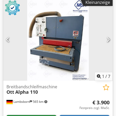
Kleinanzeige
Schleifschuh 1. Aggregat : elektronische Einzelglieder
Segmentbreite 50 mmSchleifbandlänge 1. Aggregat : 1900
mmSchleifbandbreite 1. Aggregat : 1120 mm Motor. KW
Vorschubgeschwindikeit 4 und 8 m/min2. Aggregat :
Staubbürste Gewicht ca. : 2000 kgAbmessung : 1800 x 1450
x 2120 mm Lagerort: Nattheim Dksdpfx Ajvvkkaofajr
1
/
7
Breitbandschleifmaschine
Ott
Alpha 110
€ 3.900
Lambsborn
565 km
Festpreis zzgl. MwSt.