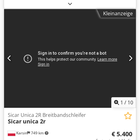
elektrischem Tischhub, 1350 mm Tischbreite,
Anschlussleistung 40A, ca. 2.200 kg Dedpfx Afovrvlhsaskr
Kleinanzeige
Preisänderungen vorbehalten, Irrtümer, Druck- und
Satzfehler vorbehalten
1
/
10
Sicar Unica 2R Breitbandschleifer
Sicar
unica 2r
€ 5.400
Karsin
749 km