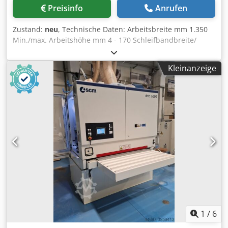
Preisinfo
Anrufen
Zustand:
neu
, Technische Daten: Arbeitsbreite mm 1.350
Min./max. Arbeitshöhe mm 4 - 170 Schleifbandbreite/
Länge mm 1.370/ 2620 Hauptmotorleistung kW 18,5 mit
Inverter Vorschubgeschwindigkeit variabel m/min 3,5 - 18
Kleinanzeige
Arbeitsaggregate: 1. Aggregat: "RA" schräggerippte
Kontaktwalze, Sh 86, Durchmesser 160 mm 2. Aggregat:
Combi: gummibeschichtete Schleifwalze Durchmesser 160
mm, 45 Sh Elastischer elektronischer Gliederschleifschuh
“MESAR” mit 24 Segmenten Ausführung C: - Elastischer
elektronischer Gliederschleifschuh “MESAR” komplett mit: -
Pneumatikzylinder (On/Off) für das autom. Ein- Aussetzen
des Schleifwalzen- Schleifschuhaggregats - Aktivierung der
Sektoren über die Elektroniksteuerung welche deren
Einsetzen mit der Vorschubgeschwindigkeit synchronisiert
und die Anzahl aufgrund der Werkstückgeometrie steuert
und das Anwählen von mehr oder weniger Sektoren links
und rechts des Werkstücks ermöglicht. Versionen 135:
“MESAR 24” mit 24 Segmenten, Segmentbreite 55 mm,
1
/
6
komplett mit B/24 Werkstück Abtastleiste im Einlauf