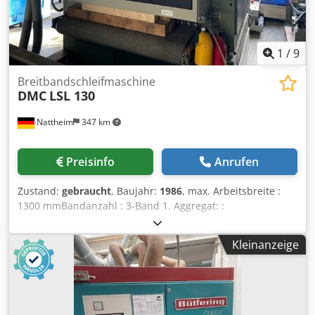
1
/
9
Breitbandschleifmaschine
DMC
LSL 130
Nattheim
347 km
Preisinfo
Anrufen
Zustand:
gebraucht
, Baujahr:
1986
, max. Arbeitsbreite :
1300 mmBandanzahl : 3-Band 1. Aggregat: :
Schuhaggregat Durchmesser 1. Walze : 100 Ausführung 1.
Aggregat : Stahlwalze /Schuh 2. Aggregat: : Walze/Schuh
Kleinanzeige
Durchmesser 2. Walze : 100 Ausführung 2. Aggregat :
Stahlwalze 3. Aggregat: : Walze/Schuh Durchmesser 3.
Walze : 100 mmAusführung 3. Walze : genutete Stahlwalze
Schleifschuh 3. Aggregat : elektronische Einzelglieder
Reinigungsbürsten : Ja Lackschliff möglich : Ja