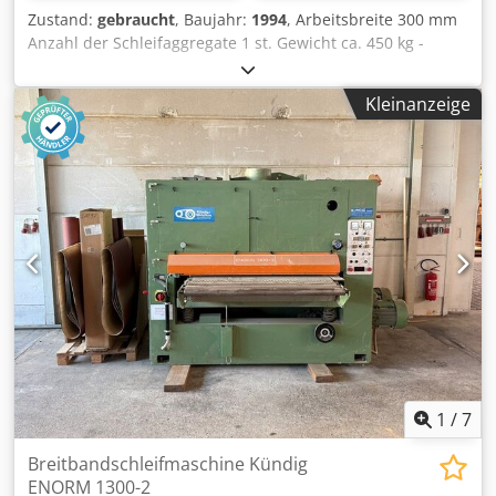
Zustand:
gebraucht
, Baujahr:
1994
, Arbeitsbreite 300 mm
Anzahl der Schleifaggregate 1 st. Gewicht ca. 450 kg -
Schleifbbreite: 300 mm - Kombi-Aggregat Walze/Schuh - 2
Vorschubgeschwindigkeiten Dkjdpfx Afozrh Htsajr -
Kleinanzeige
Netzanschluss: 380 V
1
/
7
Breitbandschleifmaschine Kündig
ENORM 1300-2