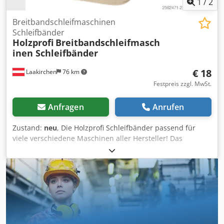
1
/
2
Breitbandschleifmaschinen
Schleifbänder
Holzprofi
Breitbandschleifmasch
inen Schleifbänder
€ 18
Laakirchen
76 km
Festpreis zzgl. MwSt.
Anfragen
Anrufen
Zustand:
neu
, Die Holzprofi Schleifbänder passend für
viele verschiedene Maschinen aller Hersteller! Das
Holzprofi Diamant Flex Breitbandschleifband ist die ideale
Lösung für hochwertige Schleifarbeiten. Speziell entwickelt
für den Einsatz in Breitbandmaschinen, bietet dieses
Schleifband optimale Leistung und Langlebigkeit. Mit
seiner kunstharzgebundenen, halboffenen Streuung und
der antistatischen Beschichtung sorgt es für eine effiziente
Schleifarbeit und minimierte Staubbildung. Das extra
starke Trägermaterial garantiert eine lange Lebensdauer