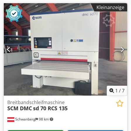
Ausschaltung des Schleifschuhaggregats elektronische
Einstellung der Arbeitshöhe SONDERPREIS! SOFORT
Kleinanzeige
LIEFERBAR!
1
/
7
Breitbandschleifmaschine
SCM DMC
sd 70 RCS 135
Schwanberg
98 km