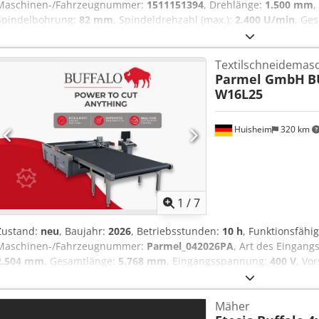
Maschinen-/Fahrzeugnummer:
1511151394
, Drehlänge:
1.500 mm
,
Spindelbohrung:
82 mm
, Spindeldrehzahl (max.):
2.400 U/min
, Ge
bis zur Stilllegung ohne Einschränkungen oder bekannte Mängel g
Maschine betrug 79.000 EUR! TECHNISCHE DETAILS Drehlänge: 1.
Textilschneidemasc
Spindelbohrung: 82 mm Csdpfx Aeymay Asbweha Spindeldrehzahlb
Parmel GmbH
B
DETAILS Gewicht: 4.300 kg Antriebsleistung: 35 kVA Frequenz: 50 Hz 
W16L25
Kurzschlussschutz: 25 kA Nennspannung: 400 V Belastungsstrom 
Dokumentation/Handbuch
Huisheim
320 km
1
/
7
Zustand:
neu
, Baujahr:
2026
, Betriebsstunden:
10 h
, Funktionsfähig
Maschinen-/Fahrzeugnummer:
Parmel_042026PA
, Art des Eingang
2.504 mm
, Gesamtlänge:
5.768 mm
, Eingangsspannung:
400 V
, Vo
Arbeitsbreite:
1.800 mm
, Gesamthöhe:
1.330 mm
, Wiederholgenaui
1.600 mm
, Schnitthöhe (max.):
50 mm
, Druckluftanschluss:
4 bar
, 
Mäher
Textilschneidemaschine Unsere BUFFALO Cutter sind die ideale Lös