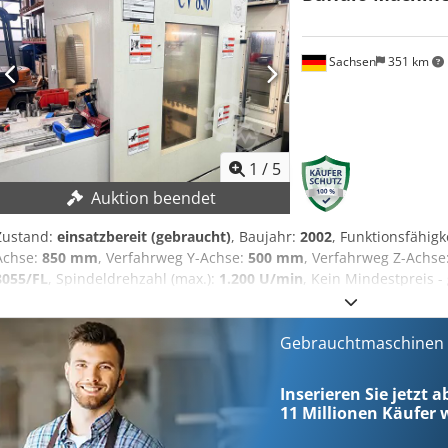
Sachsen
351 km
1
/
5
Auktion beendet
Zustand:
einsatzbereit (gebraucht)
, Baujahr:
2002
, Funktionsfähigk
Achse:
850 mm
, Verfahrweg Y-Achse:
500 mm
, Verfahrweg Z-Achse
8055/FL
, Spindeldrehzahl (max.):
1.200 U/min
, Kein Mindestpreis -
Gebot! Csdsy Tv Aujpfx Abwsha TECHNISCHE DETAILS Verfahrweg X
500 mm Verfahrweg Z-Achse: 450 mm Spindeldrehzahl (max.): 1.200
U/min Tischbreite: 530 mm Tischlänge: 900 mm T-Nuten: je 14 mm
Gebrauchtmaschinen s
Tischbelastung: max. 400 kg MASCHINEN-DETAILS Steuerung: Fagor
Eingangsstrom: Drehstrom Anschlussleistung: 56 kW AUSSTATTUN
Inserieren Sie jetzt a
verschiedene Werkzeugaufnahmen und Werkzeuge
11 Millionen
Käufer w