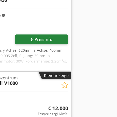
m
Preisinfo
m, y-Achse: 620mm, z-Achse: 400mm,
0,005 Zoll, Eilgang: 25m/min,
penmotor: 30W, Fördermenge: 2,2cm³/s,
PH/ 1,2A, max. Fördermenge: 130l/min,
 2984mm, Breite: 2050mm, Höhe:
Kleinanzeige
szentrum
1h, Maschine: 22.414h, Programm:
ll V1000
zem getauscht, nicht funktionsfähig ist
. Eine Besichtigung vor Ort ist
€ 12.000
Festpreis zzgl. MwSt.