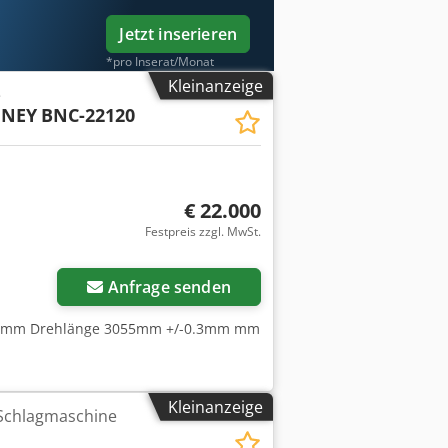
Jetzt inserieren
*pro Inserat/Monat
Kleinanzeige
e
INEY
BNC-22120
€ 22.000
Festpreis zzgl. MwSt.
Anfrage senden
 mm Drehlänge 3055mm +/-0.3mm mm
Kleinanzeige
 Schlagmaschine