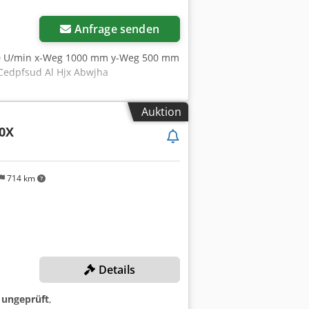
Anfrage senden
0 U/min x-Weg 1000 mm y-Weg 500 mm
Cedpfsud Al Hjx Abwjha
Auktion
0X
714 km
Details
:
ungeprüft
,