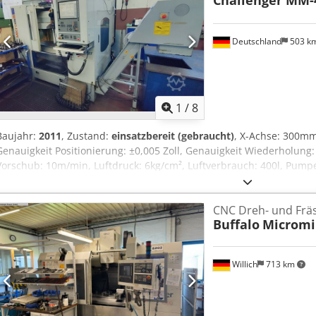
Deutschland
503 k
1
/
8
Baujahr:
2011
, Zustand:
einsatzbereit (gebraucht)
, X-Achse: 300m
Genauigkeit Positionierung: ±0,005 Zoll, Genauigkeit Wiederholung: 
Vorschub: 10m/min, Luftdruck: 6kg/cm², Luftverbrauch: 400l, Pum
Pumpendruck: 8kg/cm², Behälterinhalt: 2l, Pumpenelektrik: 220V/ 3
Steuerung: Heidenhain TNC 620, Anschlussleistung: 15kVA, Länge:
CNC Dreh- und Frä
2420mm, Gewicht: 3020kg. Betriebsstundenstand Steuerung: 22.26
Buffalo
Micromi
10.507h, Spindel: 7695h. Voll funktionsfähig, Spindel wurde vor Kur
der eingebaute Ölskimmer im Kühlwasserbecken. Mit Dokumentation
möglich. Chodpswc A Rkefx Abwea
Willich
713 km