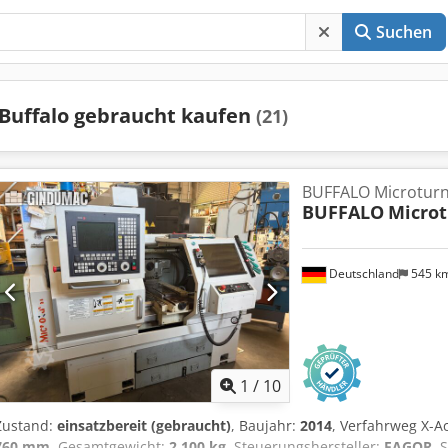
Suchen
Buffalo gebraucht kaufen
(21)
BUFFALO Microturn
BUFFALO
Microt
Deutschland
545 k
1
/
10
Zustand:
einsatzbereit (gebraucht)
, Baujahr:
2014
, Verfahrweg X-A
760 mm
, Gesamtgewicht:
2.100 kg
, Steuerungshersteller:
FAGOR
, 