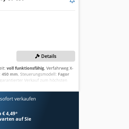
Details
eit:
voll funktionsfähig
, Verfahrweg X-
:
450 mm
, Steuerungsmodell:
Fagor
 garantierter Verkauf zum höchsten
-Achse: 850 mm Verfahrweg Y-Achse:
 U/min Spindeldrehzahl (min.): 30
 breit im Abstand von 60 mm
ofort verkaufen
 8055/FL Eingangsspannung: 380 V
G Dokumentation/Handbuch Viele
b € 4,49
*
arten auf Sie