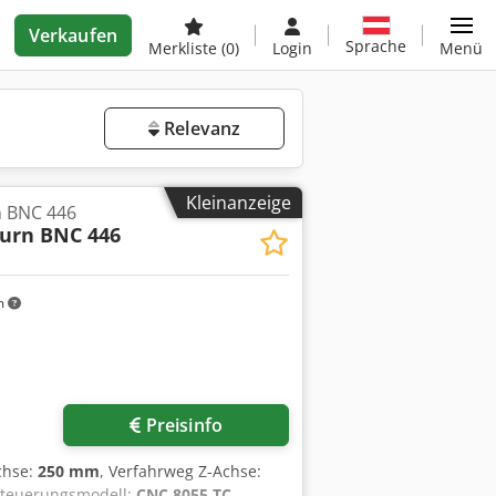
Verkaufen
Sprache
Merkliste
(0)
Login
Menü
Relevanz
Kleinanzeige
 BNC 446
urn BNC 446
m
Preisinfo
chse:
250 mm
, Verfahrweg Z-Achse:
Steuerungsmodell:
CNC 8055 TC
,