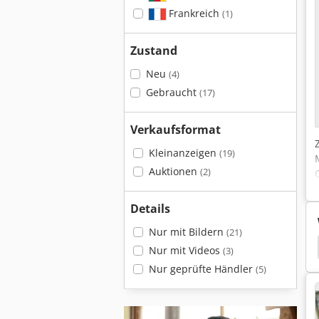
Frankreich
(1)
Zustand
Neu
(4)
Gebraucht
(17)
Verkaufsformat
Kleinanzeigen
(19)
Auktionen
(2)
Details
Nur mit Bildern
(21)
CNC Drehmaschine Preis
Emco
Emco Unimat
Nur mit Videos
(3)
Nur geprüfte Händler
(5)