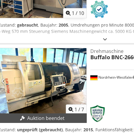
1
/
10
Zustand:
gebraucht
, Baujahr:
2005
, Umdrehungen pro Minute 800
z-Weg 570 mm Steuerung Siemens Maschinengewicht ca. 5000 KG 
Drehmaschine
Buffalo
BNC-266
Nordrhein-Westfalen
1
/
7
Auktion beendet
Zustand:
ungeprüft (gebraucht)
, Baujahr:
2015
, Funktionsfähigkeit