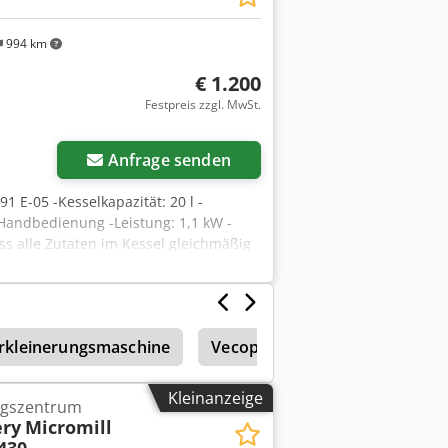
994 km
€ 1.200
Festpreis zzgl. MwSt.
Anfrage senden
 E-05 -Kesselkapazität: 20 l -
-Handbedienung -Leistung: 1,1 kW -
s alle Zutaten im Kessel gleichmäßig
 Rührbesen Überlastschutz/Reset-
er 20-Liter-Edelstahlkessel mit Hebel-
its-Stoppfunktion
rkleinerungsmaschine
Vecoplan
Kratzförderer 
Kleinanzeige
ungszentrum
ery
Micromill
430