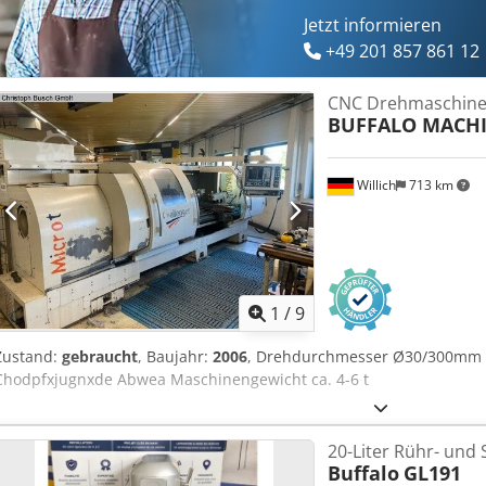
Jetzt informieren
+49 201 857 861 12
CNC Drehmaschin
BUFFALO MACH
Willich
713 km
1
/
9
Zustand:
gebraucht
, Baujahr:
2006
, Drehdurchmesser Ø30/300mm
Chodpfxjugnxde Abwea Maschinengewicht ca. 4-6 t
20-Liter Rühr- und
Buffalo
GL191