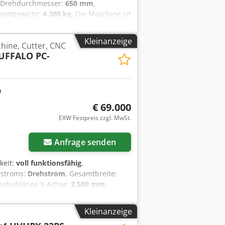
 Drehdurchmesser:
650 mm
,
samtgewicht:
4.300 kg
, Die Maschine ist
enutzt worden. Der Neupreis der
500 mm Drehdurchmesser: 650 mm
Kleinanzeige
hine, Cutter, CNC
ereich: 80 - 2.400 U/min MASCHINEN-
UFFALO PC-
Volllaststrom: 52 A Phasenzahl: 3 + PE
max.: 520 A AUSSTATTUNG
€ 69.000
EXW Festpreis zzgl. MwSt.
Anfrage senden
keit:
voll funktionsfähig
,
sstroms:
Drehstrom
, Gesamtbreite:
rschublänge Y-Achse:
2.500 mm
,
gkeit:
0,01 mm
, Schnittbreite (max.):
BUFFALO Cutter – Stoff- &
Kleinanzeige
ung für den präzisen Zuschnitt von