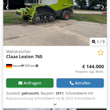
1
/
9
Mähdrescher
Claas
Lexion 760
€ 144.000
Kassel
559 km
Festpreis zzgl. MwSt.
Anfragen
Anrufen
Zustand:
gebraucht
, Baujahr:
2011
, Schneidwerk mit
Rapsausrüstung Schneidwerk ist BJ 2022 Schneidwerk
Claas Vario / 930 / Codpfx Agjt Twuiovoha