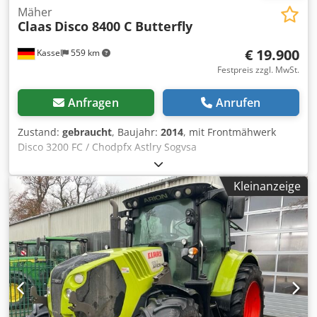
Mäher
Claas
Disco 8400 C Butterfly
€ 19.900
Kassel
559 km
Festpreis zzgl. MwSt.
Anfragen
Anrufen
Zustand:
gebraucht
, Baujahr:
2014
, mit Frontmähwerk
Disco 3200 FC / Chodpfx Astlry Sogvsa
Kleinanzeige