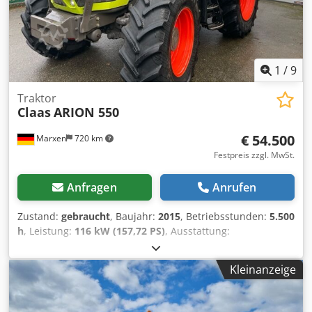
1
/
9
Traktor
Claas
ARION 550
€ 54.500
Marxen
720 km
Festpreis zzgl. MwSt.
Anfragen
Anrufen
Zustand:
gebraucht
, Baujahr:
2015
, Betriebsstunden:
5.500
h
, Leistung:
116 kW (157,72 PS)
, Ausstattung:
Druckluftbremse
,
Kleinanzeige