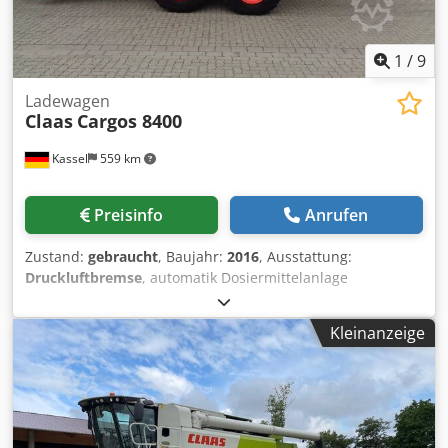
1
/
9
Ladewagen
Claas
Cargos 8400
Kassel
559 km
Preisinfo
Anrufen
Zustand:
gebraucht
, Baujahr:
2016
, Ausstattung:
Druckluftbremse
, automatik Dosiermittelanlage
abklappbarer Kratzboden 3. Tastrad unter PickUp / 6905
Ladungen Nachlauflenkachse Deichselfederung
Kleinanzeige
hydraulisch Achsfederung / mechanisch LoadSensing
PickUp 40 Messer Schneidwerk LED-Lichtpaket /
Kraftmessbolzen für L Csdpfx Ajtpn Tpegveha