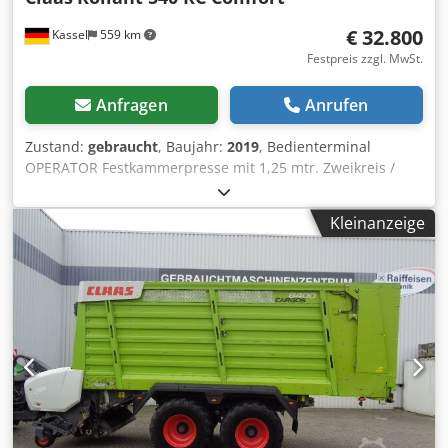
€ 32.800
Kassel
559 km
Festpreis zzgl. MwSt.
Anfragen
Anrufen
Zustand:
gebraucht
, Baujahr:
2019
, Bedienterminal
OPERATOR Festkammerpresse mit 1,25 mtr. Zweikreis /
Druckluftbremsanlage Bereifung: 500/50 - 17 Pick-up mit
Rollenniederhalter / Eingangsgetriebe mit 1.000 U/m /
Kleinanzeige
Chedpfxjtia Dfj Agvea