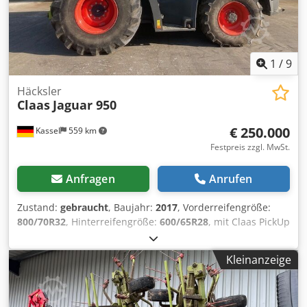
1
/
9
Häcksler
Claas
Jaguar 950
€ 250.000
Kassel
559 km
Festpreis zzgl. MwSt.
Anfragen
Anrufen
Zustand:
gebraucht
, Baujahr:
2017
, Vorderreifengröße:
800/70R32
, Hinterreifengröße:
600/65R28
, mit Claas PickUp
300 mit Claas Orbis 7,50m Mercedes Motor 430kW, 585PS
36 / Messertrommel Korncracker Auto Fill
Kleinanzeige
Reifendruckregelanlage Rückfahrtkamera /
Siliermittelanlage / Csdpfotpgm Eex Agveha