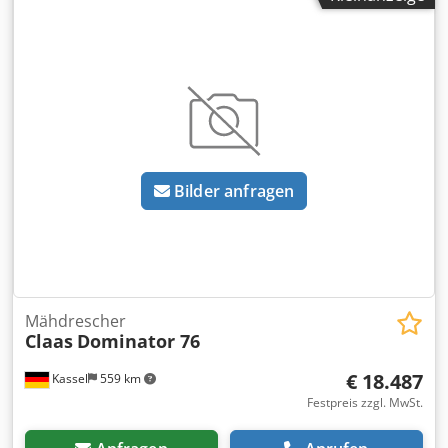
Hundegang -----Interne Fahrzeugnummer: 11072----
Irrtümer & Zwischenverkauf vorbehalten WhatsApp-
Support verfügbar! Bei Fragen zum Fahrzeug oder für
weitere Infos schreiben Sie uns gerne bequem per
WhatsApp Whatsapp Whatsapp Chodpfx Aowta Dvjgvea
Bilder anfragen
Mähdrescher
Claas
Dominator 76
€ 18.487
Kassel
559 km
Festpreis zzgl. MwSt.