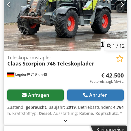
Frontlader Claas FL 120C (Baujahr 2022 / Tragkraft 1.825
kg) ... u.v.a.m. ----Das Fahrzeug ist unaufbereitet!
Bundesweite Anlieferung gegen Aufpreis möglich. Irrtümer
und Zwischenverkauf vorbehalten. Gerne nehmen wir Ihr
Fahrzeug in Zahlung. Finanzierung / Leasing auch ohne
Anzahlung möglich! Sie haben noch Fragen? Wir beraten
Sie gern!
1
/
12
Teleskoparmstapler
Claas
Scorpion 746 Teleskoplader
€ 42.500
Legden
719 km
Festpreis zzgl. MwSt.
Anfragen
Anrufen
Zustand:
gebraucht
, Baujahr:
2019
, Betriebsstunden:
4.764
h
, Kraftstofftyp:
Diesel
, Ausstattung:
Kabine, Kopfschutz
, *
Claas Scorpion 746 Teleskoplader * Rückfahrkamera *
Klimaanlage * Vorderrad-Lenkung * Allrad-Lenkung *
Kleinanzeige