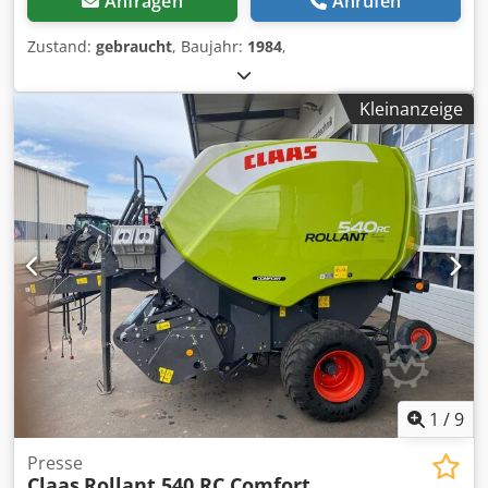
Anfragen
Anrufen
Zustand:
gebraucht
, Baujahr:
1984
,
Kleinanzeige
1
/
9
Presse
Claas
Rollant 540 RC Comfort