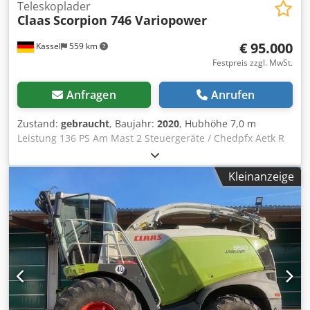
Teleskoplader
Claas
Scorpion 746 Variopower
€ 95.000
Kassel
559 km
Festpreis zzgl. MwSt.
Anfragen
Anrufen
Zustand:
gebraucht
, Baujahr:
2020
, Hubhöhe 7,0 m
Leistung 136 PS Am Mast 2 Steuergeräte / Chedpfx Aetk R
Nlegvsa
Kleinanzeige