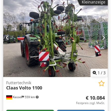
Kleinanzeige
1
/
3
Futtertechnik
Claas
Volto 1100
€ 10.084
Kassel
559 km
Festpreis zzgl. MwSt.