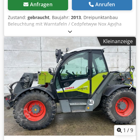
Anfragen
Anrufen
Zustand:
gebraucht
, Baujahr:
2013
, Dreipunktanbau
Beleuchtung mit Warntafeln / Cedpfetwyw Nox Agvjha
Kleinanzeige
1
/
9