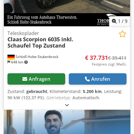
1
/
9
Teleskoplader
Claas
Scorpion 6035 inkl.
Schaufel Top Zustand
€ 37.731
Schloß Holte-Stukenbrock
€ 39.411
648 km
Festpreis zzgl. MwSt.
Anfragen
Anrufen
Zustand:
gebraucht
, Kilometerstand:
5.200 km
, Leistung:
90 kW (122,37 PS)
, Getriebetyp:
Automatisch
,
Kraftstofftyp:
Diesel
, Farbe:
Grün
, Gesamtgewicht:
8.500
kg
, Leergewicht:
5 kg
, maximales Ladegewicht:
2.900 kg
,
Hubhöhe:
6.150.000 mm
, Anzahl der Sitzplätze:
1
,
Erstzulassung:
01/2016
, Betriebsstunden:
5.200 h
,
Gesamthöhe:
46.800 mm
, Fahrerkabine:
Sonstige
,