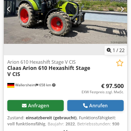
1
/
22
Arion 610 Hexashift Stage V CIS
Claas
Arion 610 Hexashift Stage
V CIS
€ 97.500
Wallersheim
658 km
EXW Festpreis zzgl. MwSt.
Anfragen
Anrufen
Zustand:
einsatzbereit (gebraucht)
, Funktionsfähigkeit:
voll funktionsfähig
, Baujahr:
2022
, Betriebsstunden:
930
h
, Kraftstofftyp:
Diesel
, Höchstgeschwindigkeit:
40 km/h
,