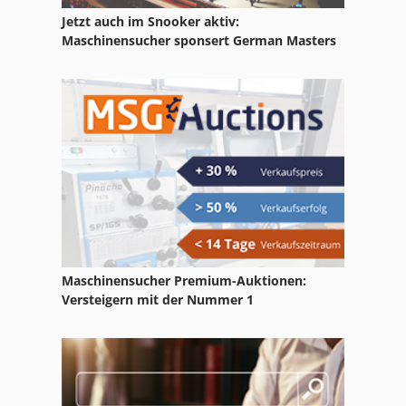
Jetzt auch im Snooker aktiv:
Claas Axos 310 Cx
Maschinensucher sponsert German Masters
Claas Axos 320 Cl
Claas Axos 320 Cx
Claas Axos 330
Claas Axos 330 C
Claas Axos 330 Cx
Claas Axos 340 C
Maschinensucher Premium-Auktionen:
Claas Celtis 436 Rx
Versteigern mit der Nummer 1
Claas Disco 290
Claas Disco 300
Claas Disco 3100