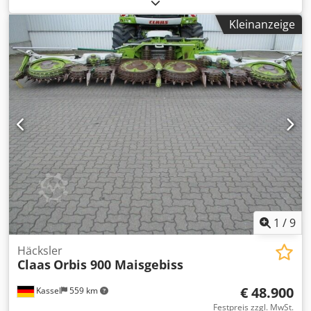
Kleinanzeige
1
/
9
Häcksler
Claas
Orbis 900 Maisgebiss
€ 48.900
Kassel
559 km
Festpreis zzgl. MwSt.