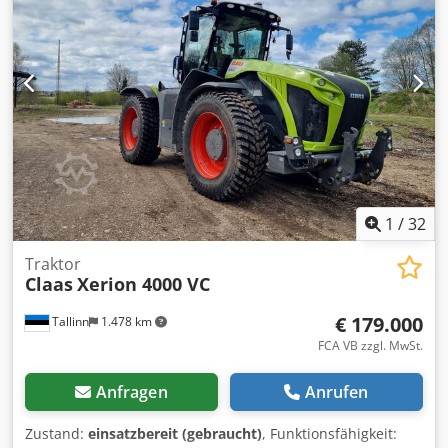
1
/
32
Traktor
Claas
Xerion 4000 VC
€ 179.000
Tallinn
1.478 km
FCA VB zzgl. MwSt.
Anfragen
Anrufen
Zustand:
einsatzbereit (gebraucht)
, Funktionsfähigkeit: