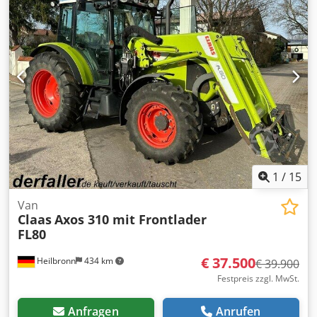
1
/
15
Van
Claas
Axos 310 mit Frontlader
FL80
€ 37.500
Heilbronn
434 km
€ 39.900
Festpreis zzgl. MwSt.
Anfragen
Anrufen