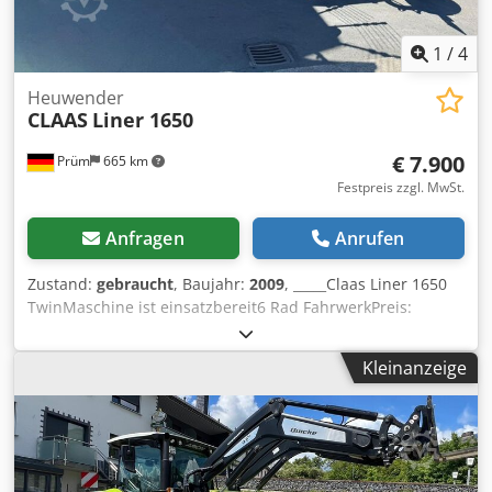
1
/
4
Heuwender
CLAAS
Liner 1650
€ 7.900
Prüm
665 km
Festpreis zzgl. MwSt.
Anfragen
Anrufen
Zustand:
gebraucht
, Baujahr:
2009
, _____Claas Liner 1650
TwinMaschine ist einsatzbereit6 Rad FahrwerkPreis:
7.900,00 Euro netto,Lagerort:null Csdszp Angopfx Agvjha
Kleinanzeige