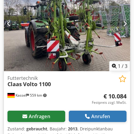
1
/
3
Futtertechnik
Claas
Volto 1100
€ 10.084
Kassel
559 km
Festpreis zzgl. MwSt.
Anfragen
Anrufen
Zustand:
gebraucht
, Baujahr:
2013
, Dreipunktanbau