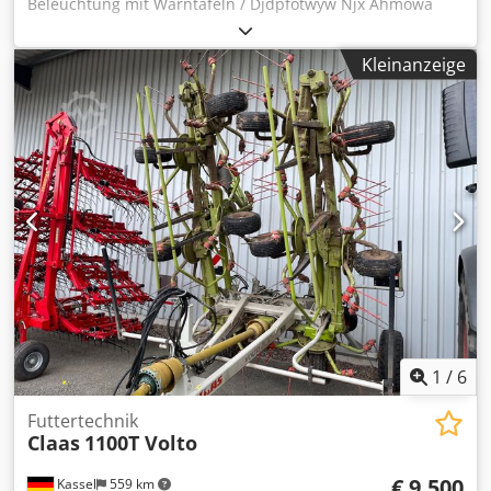
Beleuchtung mit Warntafeln / Djdpfotwyw Njx Ahmowa
Kleinanzeige
1
/
6
Futtertechnik
Claas
1100T Volto
€ 9.500
Kassel
559 km