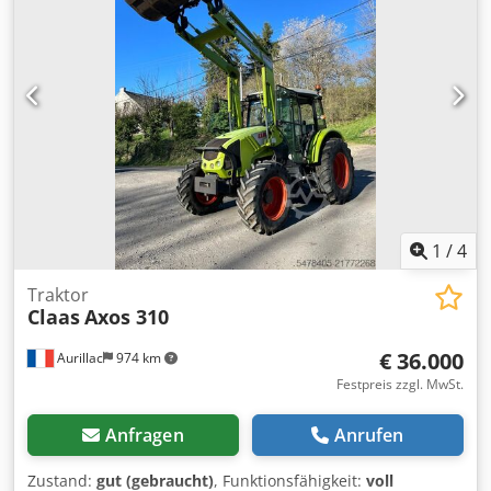
1
/
4
Traktor
Claas
Axos 310
€ 36.000
Aurillac
974 km
Festpreis zzgl. MwSt.
Anfragen
Anrufen
Zustand:
gut (gebraucht)
, Funktionsfähigkeit:
voll