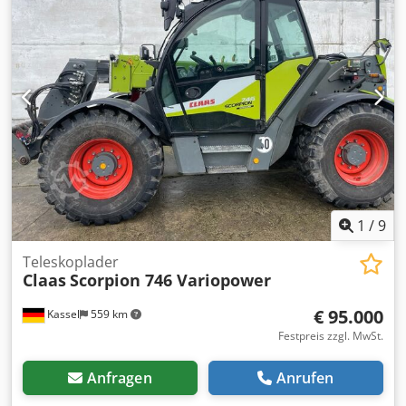
Kraftmessbolzen für L Dwsdpjtpn Tpsfx Ahmsa
1
/
9
Teleskoplader
Claas
Scorpion 746 Variopower
€ 95.000
Kassel
559 km
Festpreis zzgl. MwSt.
Anfragen
Anrufen