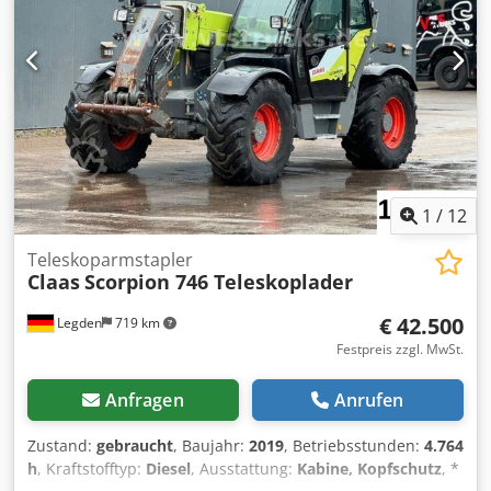
und K80-Anhängerkupplung * Schnellkupplung Frontlade
* Frontlader Claas FL 120C (Baujahr 2022 / Tragkraft 1.825
kg) ... u.v.a.m. ----Das Fahrzeug ist unaufbereitet!
Bundesweite Anlieferung gegen Aufpreis möglich. Irrtümer
und Zwischenverkauf vorbehalten. Gerne nehmen wir Ihr
Fahrzeug in Zahlung. Finanzierung / Leasing auch ohne
Anzahlung möglich! Dodpfswxrzkox Ahmowa Sie haben
noch Fragen? Wir beraten Sie gern!
1
/
12
Teleskoparmstapler
Claas
Scorpion 746 Teleskoplader
€ 42.500
Legden
719 km
Festpreis zzgl. MwSt.
Anfragen
Anrufen
Zustand:
gebraucht
, Baujahr:
2019
, Betriebsstunden:
4.764
h
, Kraftstofftyp:
Diesel
, Ausstattung:
Kabine, Kopfschutz
, *