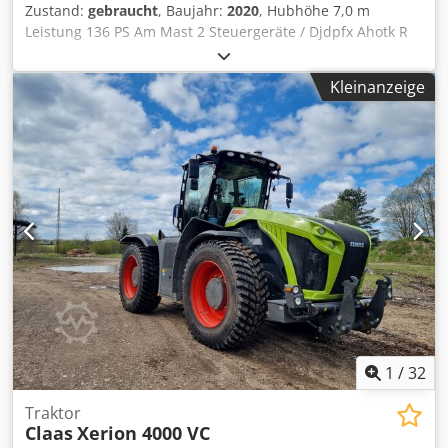
Zustand:
gebraucht
, Baujahr:
2020
, Hubhöhe 7,0 m
Leistung 136 PS Am Mast 2 Steuergeräte / Djdpfx Ahotk R
Nlomewa
Kleinanzeige
1
/
32
Traktor
Claas
Xerion 4000 VC