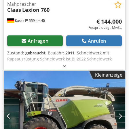
Mähdrescher
Claas
Lexion 760
€ 144.000
Kassel
559 km
Festpreis zzgl. MwSt.
Anfragen
Anrufen
Zustand:
gebraucht
, Baujahr:
2011
, Schneidwerk mit
Rapsausrüstung Schneidwerk ist BJ 2022 Schneidwerk
Claas Vario / 930 / Dsdpfxot Twuis Ahmowa
Kleinanzeige