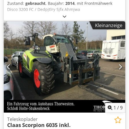
Zustand:
gebraucht
, Baujahr:
2014
, mit Frontmähwerk
Disco 3200 FC / Dedpjtlry Sjfx Ahmjwa
Kleinanzeige
1
/
9
Teleskoplader
Claas
Scorpion 6035 inkl.