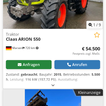
1
/
9
Traktor
Claas
ARION 550
€ 54.500
Marxen
720 km
Festpreis zzgl. MwSt.
Anfragen
Anrufen
Zustand:
gebraucht
, Baujahr:
2015
, Betriebsstunden:
5.500
h
, Leistung:
116 kW (157,72 PS)
, Ausstattung:
Druckluftbremse
,
Kleinanzeige