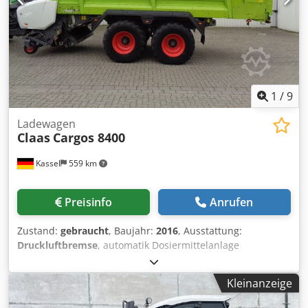
1
/
9
Ladewagen
Claas
Cargos 8400
Kassel
559 km
Preisinfo
Anrufen
Zustand:
gebraucht
, Baujahr:
2016
, Ausstattung:
Druckluftbremse
, automatik Dosiermittelanlage
abklappbarer Kratzboden 3. Tastrad unter PickUp / 6905
Ladungen Nachlauflenkachse Deichselfederung
Kleinanzeige
hydraulisch Achsfederung / mechanisch LoadSensing
PickUp 40 Messer Schneidwerk LED-Lichtpaket /