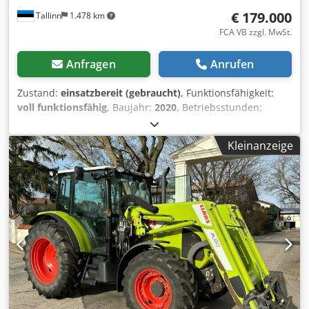
€ 179.000
Tallinn
1.478 km
FCA VB zzgl. MwSt.
Anfragen
Anrufen
Zustand:
einsatzbereit (gebraucht)
, Funktionsfähigkeit:
voll funktionsfähig
, Baujahr:
2020
, Betriebsstunden:
10.500 h
, Leistung:
308 kW (418,76 PS)
, Motorenhersteller:
Mercedes
, Getriebetyp:
Sonstige
, Höchstgeschwindigkeit:
Kleinanzeige
50 km/h
, Erstzulassung:
08/2026
, nächste Prüfung (TÜV):
08/2026
, Farbe:
Grün
, Gesamtgewicht:
18.000 kg
,
Vorderreifengröße:
710/75 R42
, Hinterreifengröße:
710/75
R42
, Gesamthöhe:
3.941 mm
, Gesamtlänge:
7.593 mm
,
Maschinen-/Fahrzeugnummer:
WCLT7830078300894
,
Ausstattung:
Beleuchtung, Frontlader, Frontzapfwelle,
Hydraulik, Kabine, Klimaanlage, Zusatzscheinwerfer
,
Motor Mercedes-Benz, 6-Zylinder, Tier 4 Final, 10.600 cm³
Nennleistung / Maximalleistung nach 97/68/EG 308 kW /
419 PS Maximales Drehmoment 2.100 Nm Dieseltank
Dwodpfx Ahozdr Eqjmea 740 l AdBlue-Tank 90 l ⸻