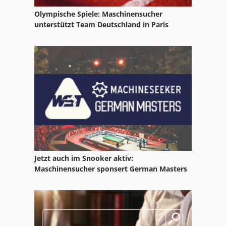
Claas Disco 3200
Olympische Spiele: Maschinensucher
Claas Disco 8400
unterstützt Team Deutschland in Paris
Claas Disco 8550 C
Claas Häcksler 960
Claas Lexion 570 C
Claas Lexion 600 Tt
Claas Liner 1650
Claas Liner 500
Jetzt auch im Snooker aktiv:
Claas Pu 300
Maschinensucher sponsert German Masters
Claas Ru 600
Claas Volto 77