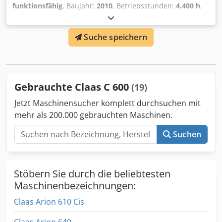
funktionsfähig
, Baujahr:
2010
, Betriebsstunden:
4.400 h
,
Leistung:
55,16 kW (75,00 PS)
,
Maschinen-/Fahrzeugnummer:
A2204DAA2203584
,
Suche speichern
Ausstattung:
Kabine
, Hydraulischer Wendegetriebe, ohne
Klimaanlage, FL80 Lader Dwsdpfxey Eq Upe Ahmea
Gebrauchte Claas C 600
(19)
Jetzt Maschinensucher komplett durchsuchen mit
mehr als 200.000 gebrauchten Maschinen.
Suchen
Stöbern Sie durch die beliebtesten
Maschinenbezeichnungen:
Claas Arion 610 Cis
Claas Arion 640