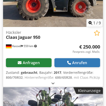
1
/
9
Häcksler
Claas
Jaguar 950
€ 250.000
Kassel
559 km
Festpreis zzgl. MwSt.
Anfragen
Anrufen
Zustand:
gebraucht
, Baujahr:
2017
, Vorderreifengröße:
800/70R32
, Hinterreifengröße:
600/65R28
, mit Claas PickUp
300 mit Claas Orbis 7,50m Mercedes Motor 430kW, 585PS
36 / Messertrommel Korncracker Auto Fill
Kleinanzeige
Reifendruckregelanlage Rückfahrtkamera /
Siliermittelanlage / Dwodpfx Aotpgm Ejhmsa