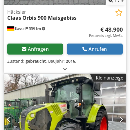
1
/
9
Häcksler
Claas
Orbis 900 Maisgebiss
€ 48.900
Kassel
559 km
Festpreis zzgl. MwSt.
Anfragen
Anrufen
Zustand:
gebraucht
, Baujahr:
2016
,
Kleinanzeige