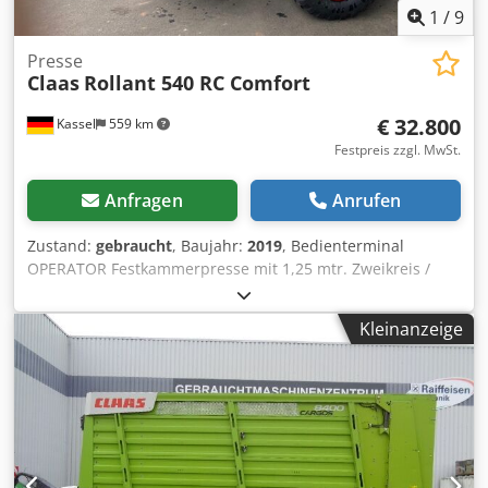
1
/
9
Presse
Claas
Rollant 540 RC Comfort
€ 32.800
Kassel
559 km
Festpreis zzgl. MwSt.
Anfragen
Anrufen
Zustand:
gebraucht
, Baujahr:
2019
, Bedienterminal
OPERATOR Festkammerpresse mit 1,25 mtr. Zweikreis /
Druckluftbremsanlage Bereifung: 500/50 - 17 Pick-up mit
Rollenniederhalter / Eingangsgetriebe mit 1.000 U/m /
Kleinanzeige
Dwsdjtia Dfopfx Ahmea