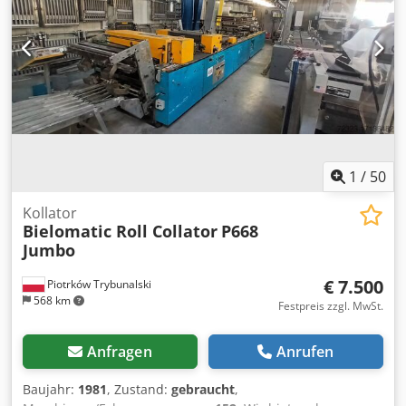
1
/
50
Kollator
Bielomatic Roll Collator
P668
Jumbo
€ 7.500
Piotrków Trybunalski
568 km
Festpreis zzgl. MwSt.
Anfragen
Anrufen
Baujahr:
1981
, Zustand:
gebraucht
,