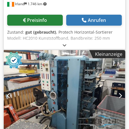
Irland
1.746 km
Preisinfo
Anrufen
Zustand:
gut (gebraucht)
, Protech Horizontal-Sortierer
Modell: HC2010 Kunststoffband, Bandbreite: 250 mm
Abstand zwischen den Trennwänden: 200 mm,
Trennwandhöhe: 150 mm Durchmesser: 140 mm x 150 mm
Kleinanzeige
Gesamtabmessungen: 2900 mm x 560 mm x 1540 mm.
Dedov T D Duspfx Acaskr