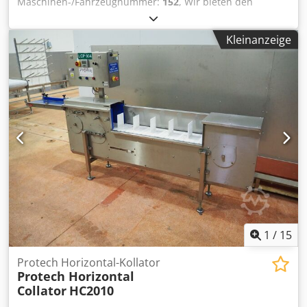
Maschinen-/Fahrzeugnummer:
152
, Wir bieten den
Datamail Rollenkollator BIELOMATIK JUMBO DATAMAIL
COLLATOR P668 zum Verkauf an. Ausstattung: Baujahr
Kleinanzeige
1981 Jumbo-Papierabwicklungen, Ø 127 cm (50")
Kohlepapierabwicklungen, Ø 70 cm Querklebestation
NICHT VORHANDEN!!! Programmierbare Längsklebestation
NICHT VORHANDEN!!! Stanzzylinder in verschiedenen
Größen und Nocken für Nummerierwerke. Auslage mit
Zähler und fortlaufender Nummerierung Bielomatik (VWZ)
– auf den Fotos nicht sichtbar. Und einige Ersatzteile.
Dkjdoum T Ncspfx Acaor Die Maschine ist funktionsfähig.
Video kann gesendet werden. Preis inklusive Demontage:
9.000 Euro.
1
/
15
Protech Horizontal-Kollator
Protech Horizontal
Collator
HC2010