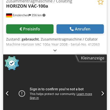
Zusammentragmaschine / Collating
HORIZON
VAC-100a
Emskirchen
356 km
Preisinfo
Anrufen
Zustand:
gebraucht
, Zusammentragmaschine / Collator
Machine Horizon VAC 100a Year 2008 - Serial-No. 412063
10 Stationen Zusammentragmaschine 10 Stations Collating
Machine Format / Size min. 120 x 148mm - max. 350 x
Kleinanzeige
500mm Papiergrammatur / Paper weight 40-250g/sqm
Dodpev Hruuefx Acaokr Ladekapazität / Loading capacity
55mm each Station Panel Operation and Controls Stau /
Jamming Doppelbogen- und Fehlbogenkontrolle / double-
sheet and no-sheet control Online-Video-Inspection by
WhatsApp - MS Zoom - Telegram On Stock
Emskirchen/Nürnberg - Available Immediately - Can be
test