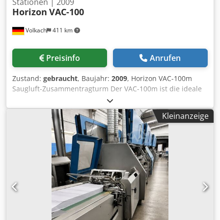
Stationen | 2009
Horizon
VAC-100
Volkach
411 km
Preisinfo
Anrufen
Zustand:
gebraucht
, Baujahr:
2009
, Horizon VAC-100m
Saugluft-Zusammentragturm Der VAC-100m ist die ideale
Lösung für Druckereien, die ihre Produktionskapazitäten
erweitern möchten, ohne in komplett neue Systeme
Kleinanzeige
investieren zu müssen. Seine einfache Integration mit dem
VAC-100a Turm und die hohe Zuverlässigkeit machen ihn
zu einer wertvollen Ergänzung Ihrer Produktionslinie.
Besondere Merkmale: Kosteneffizienz: Der VAC-100m ist
eine kostengünstige Erweiterungslösung, da er ohne
eigenes Display und Steuerungseinheit auskommt. Dies
reduziert die Anschaffungskosten und ermöglicht es
Ihnen, bestehende Systeme kosteneffizient zu erweitern.
Erweiterbare Kapazität: Durch die Möglichkeit, bis zu 5
VAC-100m Türme an einen VAC-100a Turm anzuschließen,