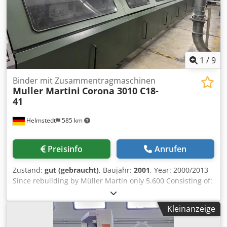
inspect On Stock Emskirchen / Nürnberg - Can be test
Dkodpfxeh Uk E Sj Acasr
1
/
9
Binder mit Zusammentragmaschinen
Muller Martini
Corona 3010 C18-
41
Helmstedt
585 km
Preisinfo
Anrufen
Zustand:
gut (gebraucht)
, Baujahr:
2001
, Year: 2000/2013
Since rebuilding by Müller Martin only 5.600 Consisting of:
Gathering machine Müller Martini 3681 Description: -
Chain tensioning station - Number of gathering stations: 8
Kleinanzeige
- ASIR Automatic Signature Image Recognition - ASAC
automatic self adjusting calliper - Pump - Set up element: