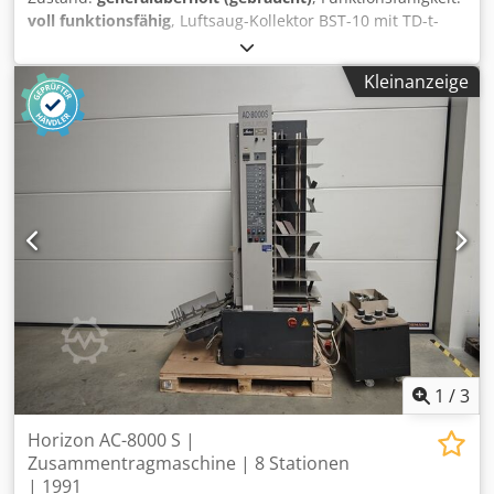
Martini CB 12 Description: - Compensating stacker -
voll funktionsfähig
, Luftsaug-Kollektor BST-10 mit TD-t-
Delivery to the left Option not in price included - Stream
Stapler Luftsaug-Papierkollektor mit zehn Fächern TD-d-
feeders - Müller Martin 3605 book block saw with
Stapler zum Kollektieren am Ausgang Maximales
turnoverbelt - Palletizer
Kleinanzeige
Papierformat 520 x 350 mm, Dksdpfx Aewk Ixcocaer
Mindestpapierformat 200 x 148 mm, Geschwindigkeit bis
zu 4.500 Sätze pro Stunde. Die Maschine ist geprüft und in
einwandfreiem Zustand. Alle Verschleißteile und Riemen
wurden ersetzt.
1
/
3
Horizon AC-8000 S |
Zusammentragmaschine | 8 Stationen
| 1991