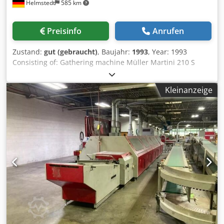
Helmstedt
585 km
289 - Knife pre-setting device - Sets of knives: 2 Book
stacker Müller Martini 3631 CB 16 Description: -
Compensating stacker - Delivery to the left and right
Preisinfo
Anrufen
Zustand:
gut (gebraucht)
, Baujahr:
1993
, Year: 1993
Consisting of: Gathering machine Müller Martini 210 S
Description: - Chain tensioning station - Number of
gathering stations: 18 - Pump - Set up element -
Kleinanzeige
Intermediate element with vibrating Side stitching unit -
Transfer into the binder Perfect binder Müller Martini
Normbinder Description: - 20 clamps - Main milling station
- 1st spine preparation station - Excluding dust extraction
system - Base for 1st spine glue system - hotmelt spine
glue unit, interchangeable - Premelter for spine glue unit -
Base for side glue system - Hotmelt side glue unit,
interchangeable - Premelter for side glue unit - SF Stream
cover feeder - Scoring station - Pump - SF Nipping and
pressing station Dedpfxjzg Hdyj Acaokr - Lay down device
Transport system - Escape delivery Three knife trimmer
Müller Martini Zenith S (3672) Description: - Semi
automatic setting - Right hand infeed - Precounter stacker