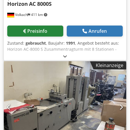
Horizon
AC 8000S
Volkach
411 km
Preisinfo
Anrufen
Zustand:
gebraucht
, Baujahr:
1991
, Angebot besteht aus:
Horizon AC-8000 S Zusammentragturm mit 8 Stationen -
Sauganleger - Doppel- Fehlblatt- und Staukontrolle -
integrierter Rüttler mit autom. Absenkung Dkedpfx
Kleinanzeige
Aezhlrljcaer - Format: max: 318x470mm, min: 148x210mm -
Papiergewicht: 23-210g/qm - Ladekapazität 10cm/Station -
Leistung: bis 2400 Sätze/h - Maschinenmaße:
165x65x207cm - Gewicht: 510kg - Strom: Drehstrom 400
Volt Auf Wunsch können wir folgende Punkte für Sie
organisieren: Verpackung, Verladung, Transport ( per
Schiff oder Flugzeug) inklusive Zollabwicklung Einholen
eines Leasing Angebotes