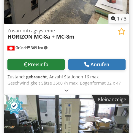
1
/
3
Zusammtragsysteme
HORIZON
MC-8a + MC-8m
Grüsch
369 km
Preisinfo
Anrufen
Zustand:
gebraucht
, Anzahl Stationen 16 max.
Geschwindigkeit Sätze 3500 /h max. Bogenformat 32 x 47
cm Heft- und Falzaggregart SPF-10 Dodpfx Acjv E R H
Teaskr Frontbeschnittaggregat FC 20
Kleinanzeige