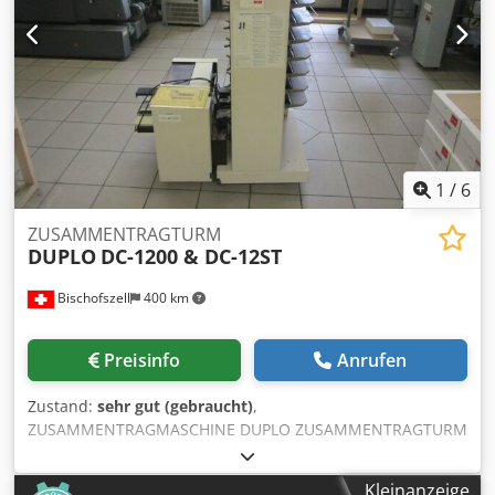
1
/
6
ZUSAMMENTRAGTURM
DUPLO
DC-1200 & DC-12ST
Bischofszell
400 km
Preisinfo
Anrufen
Zustand:
sehr gut (gebraucht)
,
ZUSAMMENTRAGMASCHINE DUPLO ZUSAMMENTRAGTURM
DC-1200 & DC-12ST Bestehend aus: Dkjdpfxsyy Ixns Acajr
Duplo Collator DC-1200 // Ser.Nr.: 60718856 // Stationen:
Kleinanzeige