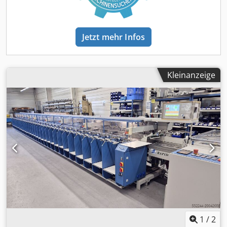
kontinuierlichen Papiertransport - Zahnriementisch radial
verstellbar für passgenaue Bogenablage - Zahnriemen
Radialverstellung über elektrische Kupplungen -
Jetzt mehr Infos
Klappbare Transportmitnehmer - Einstellbare Kippsauger
zur optimalen Papieraufnahme - Druck-Vakuum-Erzeuger
in schallgedämpftem Gehäuse - Getaktete Blasluft zur
passgenauen Bogenablage - Elektronische
Kleinanzeige
Maschinensteuerung über Industrie-PC - Hochwertiges 15"
Colordisplay für sichere und klare Bedienerführung -
Selbsteinmessende Fehl- und Doppelbogen-Kontrolle pro
Station - Fehl- und Doppelbogen-Kontrolle mit IR Sensor -
Tandemfunktion für Doppelnutzen 2 : 1 (TANDEM-Modus) -
Dynamische Stationsanwahl zur optimierten Job-
Vorbeladung - Einschuss-Wechsel-Funktion an beliebigen
Stationen - Karton-Wechsel-Funktion an beliebigen
Stationen - Geschwindigkeitsanzeige mit stufenloser
Einstellung - Vorwahlzähler mit Zwischenstopp für
Satzzahl und Stoppzeit - Auslagesteuerung für
Verschränktauslage mit einstellbarem Satzintervall -
Transporttisch-Ausleuchtung mit LED-Leuchtmittel -
1
/
2
Staukontrolle über dem Transporttisch - Auswurfstation