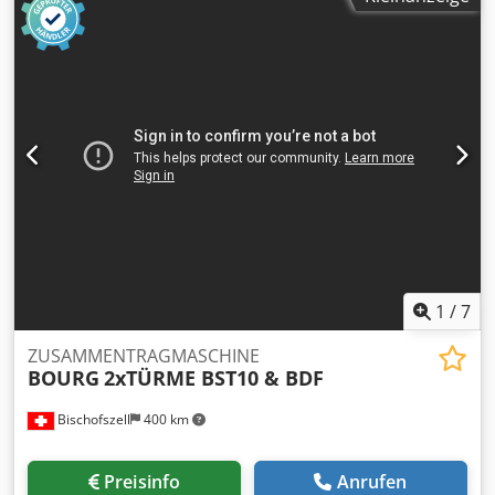
12 DC-12ST // Ser.Nr.: 61029010
1
/
7
ZUSAMMENTRAGMASCHINE
BOURG
2xTÜRME BST10 & BDF
Bischofszell
400 km
Preisinfo
Anrufen