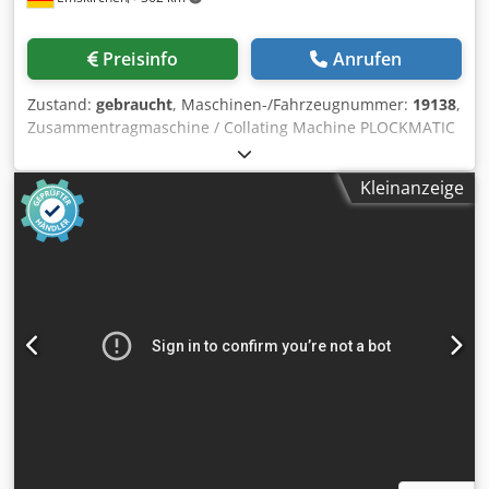
Preisinfo
Anrufen
Zustand:
gebraucht
, Maschinen-/Fahrzeugnummer:
19138
,
Zusammentragmaschine / Collating Machine PLOCKMATIC
310Baujahr / Year 1998 - Serial-No. 310034919 10 Staionen
Zusammentragmaschine / 10 Stations Collating Machine
Kleinanzeige
Mit einem angebundenen Rüttler zig/zag / Delivery Jogger
with an online zig/zag unit Panel Operation and Controls,
Stau / Jamming Doppelbogen- und Fehlbogenkontrolle /
double-sheet and no-sheet control Pre-set counter - Full
receiving Tray Handnbücher / ManualsElektrischer
Anschlusswert / Electrics 230 V - 2 ph Online-Video-
Inspection by Skype-Video Dsdpfx Acoh Axwzeaokr We
would be very pleased with your visit - more machines on
Stock Available Immediately - Can be inspect On Stock
Emskirchen / Nürnberg - Can be test