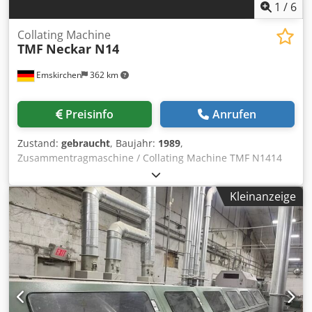
1
/
6
Collating Machine
TMF
Neckar N14
Emskirchen
362 km
Preisinfo
Anrufen
Zustand:
gebraucht
, Baujahr:
1989
,
Zusammentragmaschine / Collating Machine TMF N1414
Stationen Zusammentragmaschine A3 - 7 Stationen
Zusammentragmaschine A2 14 Stations Collating Machine
Kleinanzeige
Size A3 - 7 Stations Collating Machine Size A2 Mit einem
angebundenen Rüttler zig/zag / Delivery Jogger with an
online zig/zag unit Panel Operation and Controls, Stau /
Jamming Doppelbogen- und Fehlbogenkontrolle / double-
sheet and no-sheet control Pre-set counter - Full receiving
Tray Handnbücher / Manuals Online-Video-Inspection by
Skype-Video We would be very pleased with your visit -
more machines on Stock Available Immediately - Can be