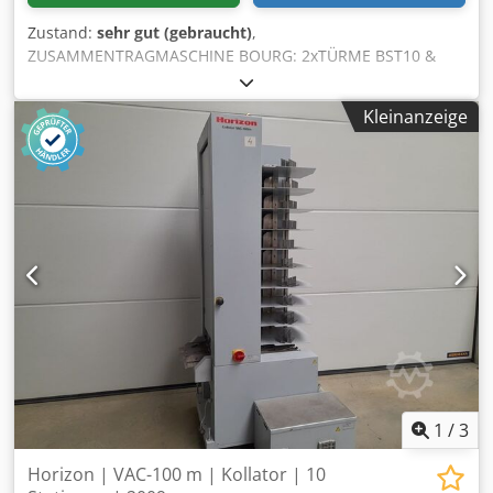
Zustand:
sehr gut (gebraucht)
,
ZUSAMMENTRAGMASCHINE BOURG: 2xTÜRME BST10 &
BDF Zähler: Anzahl d. Sätze: 2092702 // Anz. d. Blätter:
2102565 // Anz. Heftungen: 1807398 // Anz. Falzungen:
Kleinanzeige
2022952 // Anz. d. Schnitte: 1763900 Ausstattung: 2x
TÜRME BST10 / BST 10 (mit je 10 Stationen) M.Nr.: 02 01 4
1834 M.Nr.: 02 11 4 1769 BDF M.Nr.: 40 12 4 1046
Dodpfxoir U Rts Acaskr noch zwei Ersatzdrahtheftköpfe
dabei
1
/
3
Horizon | VAC-100 m | Kollator | 10