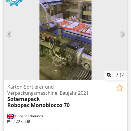
DBM 400T Trimmer inkl. DBM-400 LS (Long Stacker)
optional DBM- 2KT (3-Seiten Schneider)
1
/
14
Karton-Sortierer und
Verpackungsmaschine. Baujahr 2021
Sotemapack
Robopac
Monoblocco 70
Bury St Edmunds
1.120 km