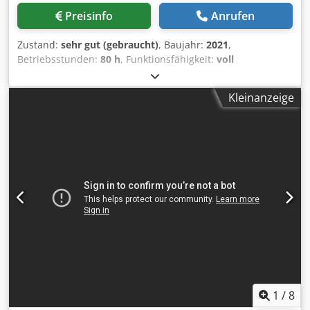
Preisinfo
Anrufen
Zustand:
sehr gut (gebraucht)
, Baujahr:
2021
,
Betriebsstunden:
80 h
, Funktionsfähigkeit:
voll
funktionsfähig
, Nahezu neuwertiger Karton-Kollator und
Umwickler. Gekauft für ein Projekt zum Verpacken großer
Kleinanzeige
Pizzakartons in Stapeln, aktuell eingestellt auf 5er- oder
6er-Pakete. Nur wenige Wochen genutzt wegen einer
Vertragsänderung. Dodpfxsx Alcge Acaekr
1
/
8