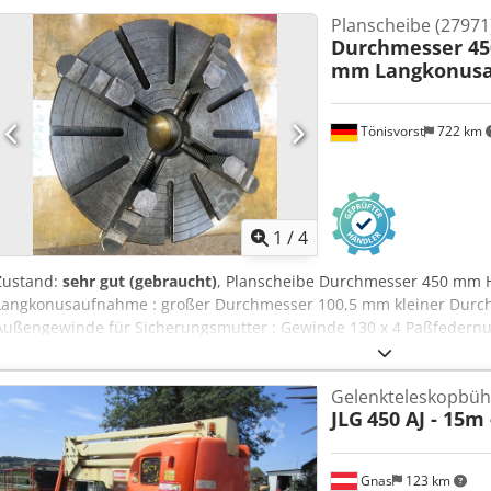
Planung über die Bestellung bis hin zur Montage.
Planscheibe (27971
Durchmesser 45
mm
Langkonusa
Tönisvorst
722 km
1
/
4
Zustand:
sehr gut (gebraucht)
, Planscheibe Durchmesser 450 mm
Langkonusaufnahme : großer Durchmesser 100,5 mm kleiner Dur
Außengewinde für Sicherungsmutter : Gewinde 130 x 4 Paßfedernu
Gelenkteleskopbü
JLG
450 AJ - 15m 
Gnas
123 km