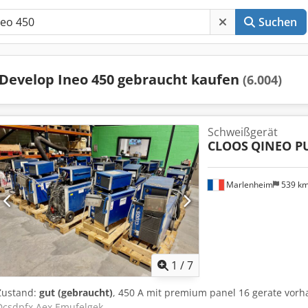
Suchen
Develop Ineo 450 gebraucht kaufen
(6.004)
Schweißgerät
CLOOS
QINEO PU
Marlenheim
539 k
1
/
7
Zustand:
gut (gebraucht)
, 450 A mit premium panel 16 gerate vorha
Dcsdpfx Aex Emufelgek