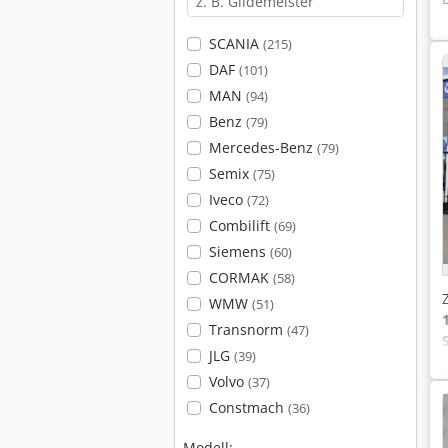
SCANIA
(215)
DAF
(101)
MAN
(94)
Benz
(79)
Mercedes-Benz
(79)
Semix
(75)
Iveco
(72)
Combilift
(69)
Siemens
(60)
CORMAK
(58)
WMW
(51)
Transnorm
(47)
JLG
(39)
Volvo
(37)
Constmach
(36)
Modell: