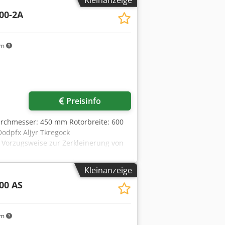
00-2A
km
Preisinfo
urchmesser: 450 mm Rotorbreite: 600
odpfx Aljyr Tkregock
 Vorzugsweise zur Zerkleinerung von
, Kannen, Schüsseln, Körbe, Eimer,
Kleinanzeige
00 AS
km