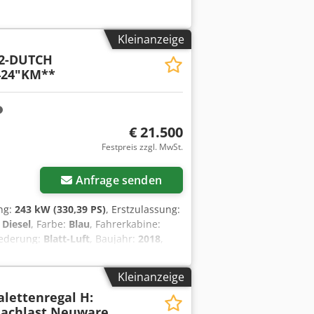
Kleinanzeige
X2-DUTCH
424"KM**
€ 21.500
Festpreis zzgl. MwSt.
Anfrage senden
ung:
243 kW (330,39 PS)
, Erstzulassung:
:
Diesel
, Farbe:
Blau
, Fahrerkabine:
Federung:
Blatt-Luft
, Baujahr:
2018
,
 = Weitere Informationen =
chse; Gelenkt; Federung: Luftfederung
Kleinanzeige
: 6 Motorhubraum: 10.837 cc zGG: 1 kg
Palettenregal H:
xoy Axgbo Algsk Wenden Sie sich an
Fachlast Neuware