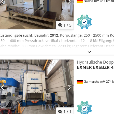
Nattheim
347 km
1
/
5
Zustand:
gebraucht
, Baujahr:
2012
, Korpuslänge: 250 - 2500 mm K
150 - 1400 mm Pressdruck, vertikal / horizontal: 12 - 18 kN Eilgan
Arbeitshöhe: 300 mm Gewicht: ca. 2200 kg Lagerort: Lieferant Dcsde
Hydraulische Dopp
EXNER
EXSBZR 4
Gaimersheim
274 
1
/
1