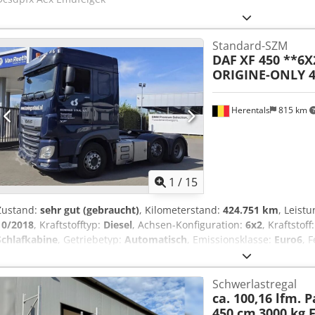
Standard-SZM
DAF
XF 450 **6
ORIGINE-ONLY 
Herentals
815 km
1
/
15
Zustand:
sehr gut (gebraucht)
, Kilometerstand:
424.751 km
, Leist
10/2018
, Kraftstofftyp:
Diesel
, Achsen-Konfiguration:
6x2
, Kraftstoff
Schlafkabine
, Getriebetyp:
Automatisch
, Emissionsklasse:
Euro6
, 
Ausstattung:
AdBlue
, HOLLANDISCHE SZM TOPZUSTAND ORIGINAL KM
Vorderachse: Gelenkt; Federung: Blattfederung Hinterachse 1: Lifta
Schwerlastregal
Hinterachse 2: Doppelbereift; Federung: Luftfederung Zylinderzahl
ca. 100,16 lfm. 
Technischer Zustand: sehr gut Optischer Zustand: sehr gut Dcedpf
450 cm
3000 kg 
Thierry Leemans, um weitere Informationen zu erhalten.