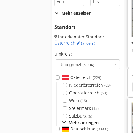
-
Mehr anzeigen
Standort
Ihr erkannter Standort:
Österreich
(ändern)
Umkreis:
Unbegrenzt
(6.004)
Österreich
(229)
Niederösterreich
(83)
Wig Schweißgerät
Schutzgasschweissgeraet
Oberösterreich
(53)
Wien
(16)
Steiermark
(15)
Salzburg
(9)
Mehr anzeigen
Deutschland
(3.688)