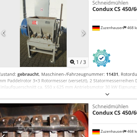
Schneidmühlen
Condux
CS 450/6
Zuzenhausen
468 
1
/
3
Zustand:
gebraucht
, Maschinen-/Fahrzeugnummer:
11431
, Rotord
mm Paddelrotor 3×3 Rotormesser (versetzt), 2 Statormesserreihen D
Einlaufquerschnitt ca. 550 x 625 mm Antriebsmotor 30 kW Eignung:
Hohlblaskörpern und sperrigen Formstücken wie Flaschen, Kanister
Wannen usw.
Schneidmühlen
Condux
CS 450/6
Zuzenhausen
468 