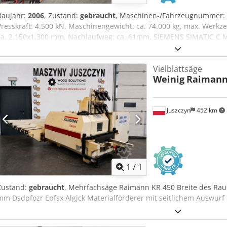
Baujahr:
2006
, Zustand:
gebraucht
, Maschinen-/Fahrzeugnummer:
Presskraft: 4.500 kN, Maschinengewicht: ca. 74.000 kg, max. Werk
ca. 2.150x1.300 mm, Nachlaufweg: ca. 61mm, SIEMENS SIMATIC C 
Zweihandbedienung, vorgesetzte Lichtschranke, separate RITTAL Sch
Zubehör 1 Werkbank, 1 Stahlblechschrank, Inhalt diverses Handarb
Vielblattsäge
Weinig
Raimann
Juszczyn
452 km
Mehr Bilde
1
/
1
Zustand:
gebraucht
, Mehrfachsäge Raimann KR 450 Breite des Rau
mm Dsdpfozr Epfsx Algjck Materialförderer mit seitlichem Auswurf