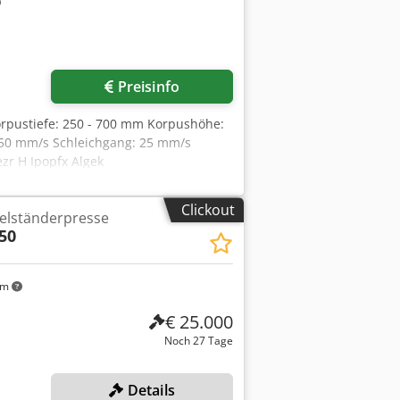
Preisinfo
orpustiefe: 250 - 700 mm Korpushöhe:
g: 50 mm/s Schleichgang: 25 mm/s
zr H Ipopfx Algek
Clickout
elständerpresse
50
km
€ 25.000
Noch 27 Tage
Details