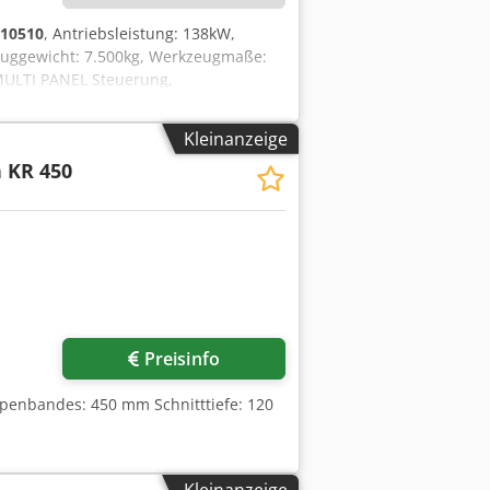
10510
, Antriebsleistung: 138kW,
zeuggewicht: 7.500kg, Werkzeugmaße:
MULTI PANEL Steuerung,
altschrankanlage , Kühlanlage, inkl.
eitswerkzeug Djdezqzd Aopfx Algjck
Kleinanzeige
 KR 450
r anfragen
Preisinfo
penbandes: 450 mm Schnitttiefe: 120
Kleinanzeige