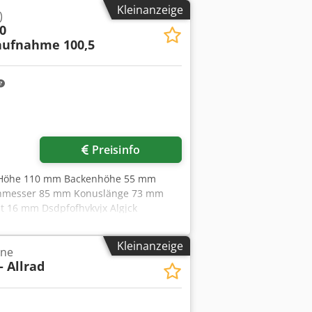
Kleinanzeige
)
0
ufnahme 100,5
Preisinfo
 Höhe 110 mm Backenhöhe 55 mm
chmesser 85 mm Konuslänge 73 mm
t 16 mm Dsdpfofhvkvjx Algjck
Kleinanzeige
hne
- Allrad