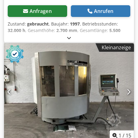
Anfragen
Anrufen
Zustand:
gebraucht
, Baujahr:
1997
, Betriebsstunden:
32.000 h
, Gesamthöhe:
2.700 mm
, Gesamtlänge:
5.500
mm
, Gesamtbreite:
2.500 mm
, Farbe: Weiß Leergewicht:
13.000 kg - Baujahr: 1997 - Dokumentation verfügbar: Ja -
Kleinanzeige
CE-Kennzeichnung vorhanden: Ja - CE-Zertifikat
vorhanden: Nein - Seriennummer: 120245 -
Betriebsstunden: 32000 - Ansteuerung: CNC Crsdpfx Amsy
Uv U Hjusf - Horizontal/Vertikal: Horizontal und Vertikal -
Steuerungssystem-Marke: Heidenhain - Anzahl Achsen
[Stk.]: 5 - X-Achse Verfahrweg [mm]: 1200 - Y-Achse
Verfahrweg [mm]: 880 - Z-Achse Verfahrweg [mm]: 800 - C-
Achsenrotation [°]: 360 - Tischlänge [mm]: 1250 -
Tischbreite [mm]: 1000 - Werkzeugaufnahme: SK40 - Max.
Spindeldrehzahl [rpm]: 18000 - Optionen: Digitale Anzeige,
Werkzeugmagazin - └ Typ digitale Anzeige: Heidenhain - └
Werkzeugmagazin [Stk.]: 30 - Transportmaße: 5500mm x
2500mm x 2700mm (l x b x h) - Transportgewicht [kg]:
13000kg - Transportpakete [Stk.]: 1 Finanzielle
1
/
15