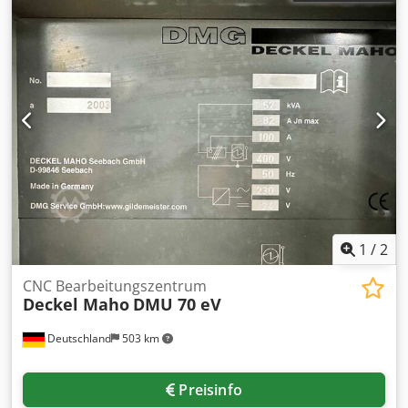
Tischbelastung: 100 kg Raumbedarf ca.: 2,0 × 1,6 × 2,1 m
Tischgröße: 400 x 280 mm
1
/
2
CNC Bearbeitungszentrum
Deckel Maho
DMU 70 eV
Deutschland
503 km
Preisinfo