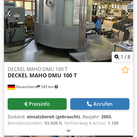
DMU 125 P duoBLOCK, Baujahr: 2006, abgelesene
Betriebsstunden (h): 35.319, Serien-Nr.: 11460000643,
Verfahrwege (X/Y/Z): 1.250/1.000/1.000 mm,
Spindeldrehzahl max. 10.000 U/min, 60-fach
Werkzeugwechsler, B-Achse, 190° schwenkbar, Steuerung
HEIDENHAIN Mill Plus, Innere Kühlmittel-Zuführung,
Werkzeugmesssystem, Späneförderer, Filteranlage DMG,
Serien-Nr.: 13812-01560, Kühlaggregat DMG WK331
Codpfxjrkz Tfo Amujrf
1
/
8
DECKEL MAHO DMU 100 T
DECKEL MAHO
DMU 100 T
Deutschland
545 km
Preisinfo
Anrufen
Zustand:
einsatzbereit (gebraucht)
, Baujahr:
2003
,
Betriebsstunden:
93.500 h
, Verfahrweg X-Achse:
1.180
mm
, Verfahrweg Y-Achse:
710 mm
, Verfahrweg Z-Achse:
710 mm
, Steuerungshersteller:
HEIDENHAIN
,