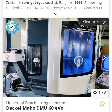
Zustand:
sehr gut (gebraucht)
, Baujahr:
1999
, Steuerung
mehr. Die Maschine war in einem Großbetrieb zur
Heidenhain TNC 426 Verfahrwege X/Y/Z: 1250 x 880 x 800
Ausbildung eingesetzt. Nutzen Sie die Möglichkeit die
mm Drehzahl 8.000 min-1 Werkzeugmagazin für 60 Wkzg.
Maschine vor Ort unter Strom zu besichtigen und
SK 50 Universalfräskopf +0° / - 90° Index NC-Rundtisch
auszuprobieren.
Kleinanzeige
1250 x 1000 mm Crodpfxezqv A Tj Amusf Späneförderer
Meßtaster
1
/
8
Universal-Bearbeitungszentrum
Deckel Maho
DMU 60 eVo