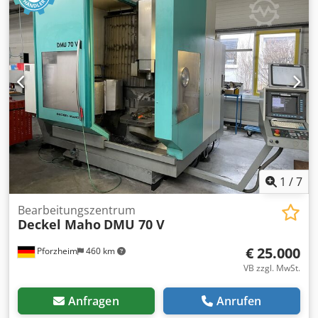
Tischbreite:
900 mm
, Spindeldrehzahl (max.):
16.000
U/min
, Tischbelastung:
800 kg
, 5-Achs-
Bearbeitungszentrum, Hersteller: DECKEL MAHO, Typ:
DMU 80 P duoBLOCK, Baujahr: 2006, abgelesene
Betriebsstunden (h): 33.674, Serien-Nr.: 2329200,
Verfahrwege (X/Y/Z): 800/800/800 mm, max.
Spindeldrehzahl 16.000 U/min, Werkzeugaufnahme HSK
63, Steuerung HEIDENHAIN Mill Plus IT, G7-Funktion,
Innere-Kühlmittel-Zuführung, 60-fach-Werkzeugwechsler,
Späneförderer, Filteranlage DMG, Serien-Nr.: 13812-01560,
Kühlaggregat DMG WK331 Crjdpforkz Rgex Amuof
1
/
7
Bearbeitungszentrum
Deckel Maho
DMU 70 V
€ 25.000
Pforzheim
460 km
VB zzgl. MwSt.
Anfragen
Anrufen