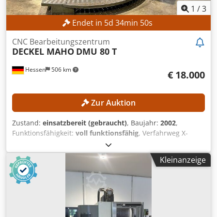
1
/
3
Endet in
5
d
34
min
48
s
CNC Bearbeitungszentrum
DECKEL MAHO
DMU 80 T
Hessen
506 km
€ 18.000
Zur Auktion
Zustand:
einsatzbereit (gebraucht)
, Baujahr:
2002
,
Funktionsfähigkeit:
voll funktionsfähig
, Verfahrweg X-
Achse:
880 mm
, Verfahrweg Y-Achse:
630 mm
, Verfahrweg
Z-Achse:
630 mm
, Steuerungsmodell:
Heidenhain iTNC
Kleinanzeige
530
, Spindeldrehzahl (max.):
12.000 U/min
, Kein
Mindestpreis - garantierter Verkauf zum höchsten Gebot!
Die Spindel wurde am 14.11.2018 gewechselt. TECHNISCHE
DETAILS Verfahrweg X-Achse: 880 mm Verfahrweg Y-Achse:
630 mm Verfahrweg Z-Achse: 630 mm Spindeldrehzahl:
12.000 U/min Gesteuerte B-Achse: −15° bis +90°