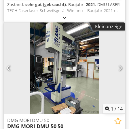
Zustand:
sehr gut (gebraucht)
, Baujahr:
2021
, DMU LASER
TECH Faserlaser-Schweißgerät Wie neu – Baujahr 2021 n.
Chr. Credpfx Amjv Amxmsujf 1 Kw MT 1000P Komplett mit
Kabel und Taschenlampe.
Kleinanzeige
1
/
14
DMG MORI DMU 50
DMG MORI DMU 50
50