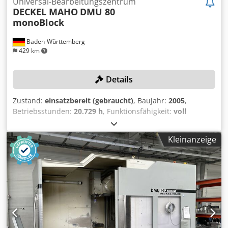
Universal-Bearbeitungszentrum
DECKEL MAHO
DMU 80
monoBlock
Baden-Württemberg
429 km
Details
Zustand:
einsatzbereit (gebraucht)
, Baujahr:
2005
,
Betriebsstunden:
20.729 h
, Funktionsfähigkeit:
voll
funktionsfähig
, Verfahrweg X-Achse:
980 mm
, Verfahrweg
Y-Achse:
630 mm
, Verfahrweg Z-Achse:
630 mm
,
Kleinanzeige
Steuerungsmodell:
Heidenhain iTNC 530
, Drehzahl (max.):
18.000 U/min
, TECHNISCHE DETAILS Verfahrweg X-Achse:
980 mm Verfahrweg Y-Achse: 630 mm Verfahrweg Z-Achse:
630 mm Codozmry Tepfx Amujrf Drehzahlbereich: 0–
18.000 U/min Werkzeugaufnahme: HSK 63 MASCHINEN-
DETAILS Steuerung: Heidenhain iTNC 530 Aufspannfläche:
1.250 × 700 mm Betriebsstunden Einschaltstunden
Maschine: 46.922 h Programmlauf: 20.279 h