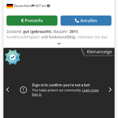
Deutschland
407 km
Preisinfo
Anrufen
Zustand:
gut (gebraucht)
, Baujahr:
2011
,
Funktionsfähigkeit:
voll funktionsfähig
, ntdecken Sie das
gebrauchte 5-Achs-Bearbeitungszentrum DECKEL MAHO
DMU 60 eVo aus dem Baujahr 2011. Diese Maschine ist mit
Kleinanzeige
einer Siemens Steuerung ausgestattet und bietet dank
Features wie Innenkühlung, Messtaster und
Laservermessung höchste Präzision für komplexe
Fertigungsaufgaben. Ein sehr gepflegtes und sofort
einsatzbereites BAZ für anspruchsvolle Anwender.
Technische Daten der Deckel Maho DMU 60 eVo:
Verfahrweg X-Achse (mm) 650 Verfahrweg Y-Achse (mm)
500 Verfahrweg Z-Achse (mm) 500 Verfahrweg B-Achse
-5/+110 C-Achse nx360 Anzahl Achsen5 Spindeldrehzahl
(U/min) 14000 Spindelleistung (kW) 18.9
Werkzeugaufnahme SK40 Gewicht (kg) 10000
Maschinenstunden (h) 15995 Baujahr 2011 Steuerung