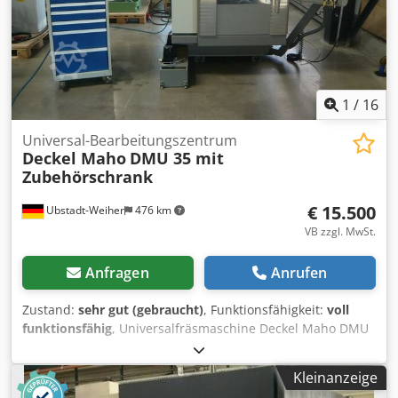
Späneförderer Kühlmitteleinrichtung 3-Stück
Höhenverstellbare Maschinenschuhe Spindelölkühler
Schaltschrank Kühlgerät (Rittal) Betriebsanleitungen
1
/
16
Universal-Bearbeitungszentrum
Deckel Maho
DMU 35 mit
Zubehörschrank
€ 15.500
Ubstadt-Weiher
476 km
VB zzgl. MwSt.
Anfragen
Anrufen
Zustand:
sehr gut (gebraucht)
, Funktionsfähigkeit:
voll
funktionsfähig
, Universalfräsmaschine Deckel Maho DMU
35M mit Siemens 810 D ShopMill mit Zubehörschrank !!
Technische Daten: >> Baujahr ca.2000 >> Siemens 810 D
Kleinanzeige
ShopMill >> Drehzahlbereich 20 - 6300 min-1 >> Vorschub: