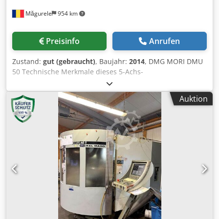
Măgurele
954 km
Preisinfo
Anrufen
Zustand:
gut (gebraucht)
, Baujahr:
2014
, DMG MORI DMU
50 Technische Merkmale dieses 5-Achs-
Bearbeitungszentrums Hersteller: DMG Modell: DMU-50
Credjy Smynspfx Amuef Baujahr: 2014 3D CNC-Steuerung:
Auktion
HEIDENHAIN ITNC530 SMART NC Bildschirmtyp: DMG
ERGOLINE®️ CONTROL 19” NC-Schwenkrundtisch simultan:
ENTHALTEN Tischfläche: 630×500 mm Maximale
Tischbelastung: 250 kg / Palette Drehtisch (C-Achse): 0,001º
(±360º) Achsen: Längsverfahrweg (X-Achse): 500 mm
Querbewegung (Y-Achse): 450 mm Vertikalbewegung (Z-
Achse): 400 mm Eilgang (X/Y/Z-Achse): 42.000 mm/min
Arbeitsvorschub (X/Y/Z-Achse): 10.000 mm/min
Schwenkbereich (B-Achse): -5º/+110º Spindel:
Spindeldrehzahl: 10.000 U/min Werkzeugaufnahme: SK40-
DIN 69871 Hauptmotorleistung: 25 kW Automatischer
Werkzeugwechsler (ATC): Plätze ATC: 60 Max.