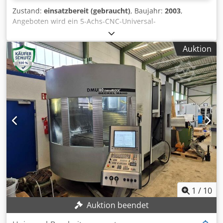
Zustand:
einsatzbereit (gebraucht)
, Baujahr:
2003
,
Angeboten wird ein 5-Achs-CNC-Universal-
Bearbeitungszentrum von Deckel Maho inklusive einer
Interlit-Kompaktfilteranlage für die
Auktion
Kühlschmierstoffversorgung. 1) 5-Achs-CNC-Universal-
Bearbeitungszentrum Deckel Maho DMU 70 eV, Baujahr:
2003, Verfahrwege X/Y/Z: 750mm/600mm/520mm, B-Achse:
ca. 180°, C-Achse: 360°, Eilgang X/Y/Z: 50m/min, Vorschub:
ca. 20m/min, max. Spindeldrehzahl: ca. 18000U/min,
Spindelleistung: ca. 25kW, max. Nennleistung: ca. 35kW,
Spindeldrehmoment: ca. 87Nm, Werkzeugaufnahme: SK40,
Tischabmessungen X/Y: ca. 700mm/500mm, max.
Tischbelastung: ca. 200kg, Werkzeugmagazin: 32, Gewicht:
ca. 8500kg. 2) Interlit-Kompaktfilteranlage SUK 200-900,
Baujahr: 2003, Auftragsnummer: 1222-605, Filterfläche:
0,2m², Einfüllvolumen: 900l. Besichtigung nach Absprache
möglich. Crjdpfx Ajzrn Iqjmusf
1
/
10
Auktion beendet