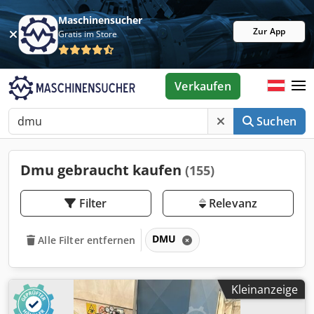
Maschinensucher
Zur App
Gratis im Store
Verkaufen
Suchen
Dmu gebraucht kaufen
(155)
Filter
Relevanz
DMU
Alle Filter entfernen
Kleinanzeige