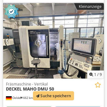
Weg 1000 mm Werkstückdurchmesser: 1250 mm Zubehör
Kleinanzeige
Ja nicht simultan
1
/
9
Fräsmaschine - Vertikal
DECKEL MAHO
DMU 50
Suche speichern
Oelde
662 km