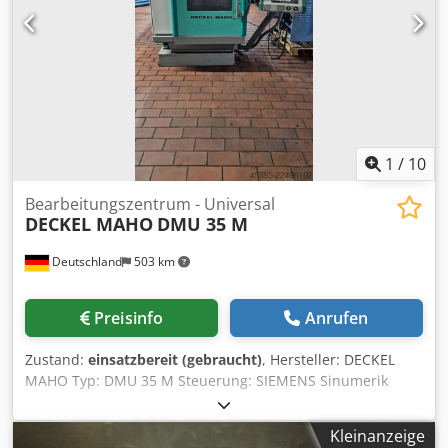
1
/
10
Bearbeitungszentrum - Universal
DECKEL MAHO
DMU 35 M
Deutschland
503 km
Preisinfo
Anrufen
Zustand:
einsatzbereit (gebraucht)
, Hersteller: DECKEL
MAHO Typ: DMU 35 M Steuerung: SIEMENS Sinumerik
840D Maschinengewicht ca.: 1,8 t Werkzeugaufnahme: SK
40 x-Weg: 350 mm y-Weg: 240 mm Cjdpfxezru Nhs Amujrf
Kleinanzeige
z-Weg: 340 mm Drehzahlbereich: 20 – 6 300 min?¹ max.