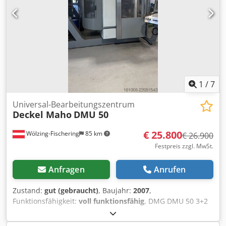
Werkzeugaufnahme: SK 40 Anzahl Plätze
Werkzeugmagazin: 32 MASCHINEN-DETAILS Steuerung:
Heidenhain iTNC 530 Crodpfxjzpw Iue Amuof
Spindelstunden: 50.033 h AUSSTATTUNG
Kühlmitteleinrichtung
1
/
7
Universal-Bearbeitungszentrum
Deckel Maho
DMU 50
€ 25.800
Wölzing-Fischering
85 km
€ 26.900
Festpreis zzgl. MwSt.
Anfragen
Anrufen
Zustand:
gut (gebraucht)
, Baujahr:
2007
,
Funktionsfähigkeit:
voll funktionsfähig
, DMG DMU 50 3+2
Achsen SPINDEL überholt 01/2026 Steuerung Heidenhain
iTNC 530 Credpfx Aoza T A Domujf Stunden : 11275h