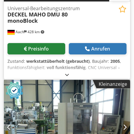
Universal-Bearbeitungszentrum
DECKEL MAHO
DMU 80
monoBlock
Aach
428 km
Preisinfo
Anrufen
Zustand:
werkstattüberholt (gebraucht)
, Baujahr:
2005
,
Funktionsfähigkeit:
voll funktionsfähig
, CNC Universal –
Fräs & Bohrmaschine DECKEL MAHO DMU 80 monoBlock
Mit Bahnsteuerung Heidenhain iTNC 530 Baujahr: 2005
Kleinanzeige
Verfahrwege: X 980 Y 630 Z 630 Drehzahlbereich: 0 –
18.000 U/min stufenlos ( HSK 63 ) Mit folgendem Zubehör:
Starrer Winkeltisch 1250 mm x 700 mm Aufspannfläche 3 D
Messtaster Heidenhain Werkzeugvermessung im
Arbeitsraum BLUM Laser Vertikal Werkzeugwechsler mit 32
Magazinplätzen ( HSK 63) Vollschutzkabine mit
Schiebetüren und Innenbeleuchtung Elektronisches
Handrad Crodpfx Amoy A Sf Rjuof Betriebsart 3 + 4