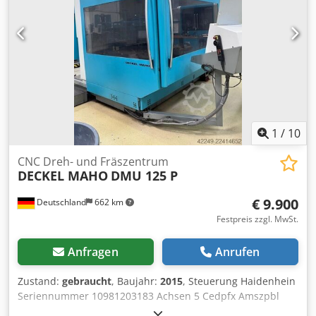
mit Zahnriemen und 2 Getriebestufen - Vollschutzkabine
mit Schiebetür - schwenkbares Bedienpult -
Kühlmitteldüsen am Vertikalkopf - Spänewanne mit
Kühlmittelbehälter und Kühlschmierstoffpumpe -
Arbeitsraumbeleuchtung - Dokumentation vorhanden
Platzbedarf L x B x H 2000 x 2000 x 2100 mm Gewicht 1750
kg guter Zustand
1
/
10
CNC Dreh- und Fräszentrum
DECKEL MAHO
DMU 125 P
€ 9.900
Deutschland
662 km
Festpreis zzgl. MwSt.
Anfragen
Anrufen
Zustand:
gebraucht
, Baujahr:
2015
, Steuerung Haidenhein
Seriennummer 10981203183 Achsen 5 Cedpfx Amszpbl
Rjujrf SK40 Kopf ja x-Weg 1.250 mm y-Achse 1250 mm z-