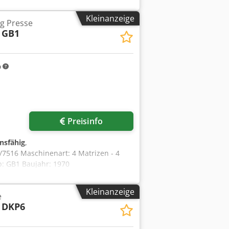
 Stufen: 5 Abschnittslänge: 155 mm
ft: 200 to Max Kopfdurchmesser: 35 mm
Kleinanzeige
ag Presse
GB1
m
Preisinfo
onsfähig
,
7516 Maschinenart: 4 Matrizen - 4
p: GB1 Baujahr: 1970
fen: 5 Abschnittslänge: 100 mm
 65 to Standort: Bei uns im Lager
Kleinanzeige
e
DKP6