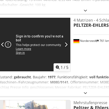
Fußschalter -Gewicht: 100 kg
4 Matrizen - 4 Schl
PELTZER-EHLERS
Norderstedt
761 k
1
/
5
Zustand:
gebraucht
, Baujahr:
1977
, Funktionsfähigkeit:
voll funkti
Maschinen-/Fahrzeugnummer:
M08E/9141
, Offertennummer: M08E/
Schlag Presse Info: geschlossenes Messer Fabrikat: PELTZER-EHLER
Durchmesserbereich: 16 - 30mm Anzahl der Matrizen: 4 Anzahl der
Schaftlänge unter kopf: 225 mm Leistung - Stück/Min: 60-80 Crodpfx
Mehrstufenpresse
Standort: In Europa
Peltzer & Ehlers