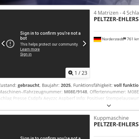
4 Matrizen - 4 Schl
PELTZER-EHLERS
Norderstedt
761 k
1
/
23
Zustand:
gebraucht
, Baujahr:
2025
, Funktionsfähigkeit:
voll funkti
Maschinen-/Fahrzeugnummer:
M08E/9148
, Offertennummer: M08E/
Schlag Presse Csdpfx Aeyzzc Aspberf Info: Positiver Stempelauswu
Baujahr: Ü 2025 Durchmesserbereich: 8-20mm Anzahl der Matrizen: 
Stück/Min: 50 Schaftlänge unter kopf: 200 mm Abschnittslänge: 22
Kuppmaschine
PELTZER-EHLERS