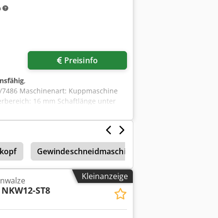
m
Preisinfo
onsfähig
,
/7486 Maschinenart: Kuppmaschine
rbereich: 16 mm Schaftlänge unter
Standort: Bei uns im Lager
kopf
Gewindeschneidmaschine
Strehlerbacken
Kleinanzeige
nwalze
NKW12-ST8