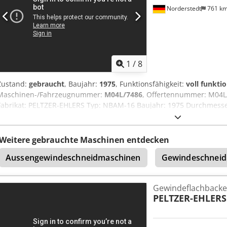
Norderstedt
761 k
1
/
8
Zustand:
gebraucht
, Baujahr:
1975
, Funktionsfähigkeit:
voll funkti
Maschinen-/Fahrzeugnummer:
M04L/7486
, Offertennummer: M04L
Fabrikat: PELTZER-EHLERS Typ: NBAM-16 Baujahr: 1975 Durchmesse
Kopf: 25 -160 mm Csdswi S T Iopfx Apborf Leistung Stück/Min: 110 
Weitere gebrauchte Maschinen entdecken
Aussengewindeschneidmaschinen
Gewindeschneid
Gewindeflachbacke
PELTZER-EHLERS