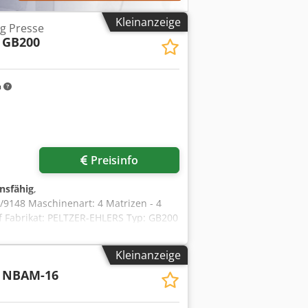
Kleinanzeige
ag Presse
GB200
m
Preisinfo
onsfähig
,
9148 Maschinenart: 4 Matrizen - 4
rf Fabrikat: PELTZER-EHLERS Typ: GB200
4 Anzahl der Stufen: 5 Leistung -
5 mm Standort: In Europa
Kleinanzeige
NBAM-16