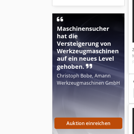
Maschinensucher
hat die
Versteigerung von
Werkzeugmaschinen
auf ein neues Level
gehoben.
Christoph Bobe, Amann
Werkzeugmaschinen GmbH
ckpresse
Druckpresse
Schraubenherstellung
Auktion einreichen