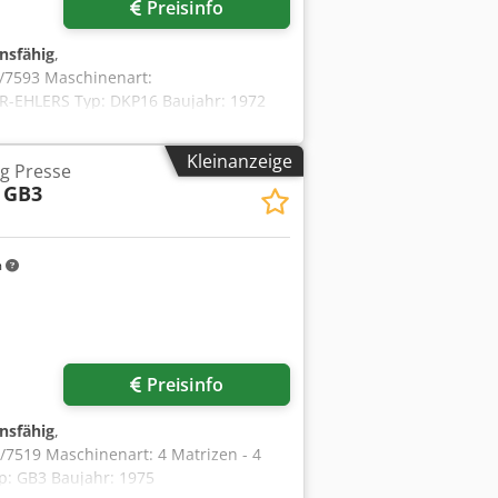
Preisinfo
onsfähig
,
/7593 Maschinenart:
ER-EHLERS Typ: DKP16 Baujahr: 1972
 unter Kopf: 25-180 mm max.
s im Lager
Kleinanzeige
ag Presse
GB3
m
Preisinfo
onsfähig
,
7519 Maschinenart: 4 Matrizen - 4
p: GB3 Baujahr: 1975