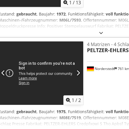
1
/
13
Zustand:
gebraucht
, Baujahr:
1972
, Funktionsfähigkeit:
voll funkti
Maschinen-/Fahrzeugnummer:
M06L/7593
, Offertennummer: M06L
Doppeldruckpresse Info: Positiver Stempelauswurf Fabrikat: PELTZ
Crjdpfxjwi S Swe Apbof Durchmesserbereich: 8-16 mm Schaftlänge
Abschnittslänge: 220 mm Leistung - Stück/Min: 70 Standort: Bei un
4 Matrizen - 4 Schl
PELTZER-EHLERS
Norderstedt
761 k
1
/
2
Zustand:
gebraucht
, Baujahr:
1975
, Funktionsfähigkeit:
voll funkti
Maschinen-/Fahrzeugnummer:
M08E/7519
, Offertennummer: M08E/
Schlag Presse Fabrikat: PELTZER-EHLERS Credpfxowi S Tho Apbsf Ty