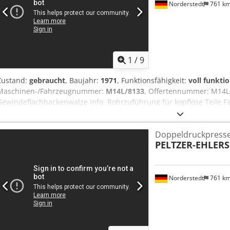
Norderstedt
761 k
1
/
9
Zustand:
gebraucht
, Baujahr:
1971
, Funktionsfähigkeit:
voll funkti
Maschinen-/Fahrzeugnummer:
M14L/8133
, Offertennummer: M14L
Gewindeflachbackenwalze Info: Rohrzuführung für kopflose Teile 
ST8 Baujahr: 1971 Durchmesserbereich: 6-12mm Schaftlänge unter 
max. Gewindelänge: 90 mm Leistung Stück/Min: 55 Standort: Bei un
Doppeldruckpress
PELTZER-EHLERS
Norderstedt
761 k