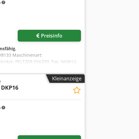
m
Preisinfo
onsfähig
,
/8133 Maschinenart:
Fabrikat: PELTZER-EHLERS Typ: NKW12-
Kopf: 95 mm Crjdpfxswi S Irs Apbsf
s im Lager
Kleinanzeige
e
DKP16
m