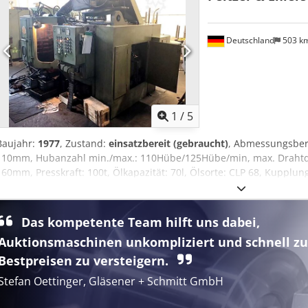
Deutschland
503 k
1
/
5
Baujahr:
1977
, Zustand:
einsatzbereit (gebraucht)
, Abmessungsber
110mm, Hubanzahl min./max.: 110Hübe/125Hübe/min, max. Drahtd
160mm, Presskraft: 100t, Ölkapazität: 70l, Ölsorte: CLP 68, Kupplun
bei 30 Schaltungen/min: 800l/min, Gewicht: ca. 23000kg. Cedot Nh
Das kompetente Team hilft uns dabei,
Auktionsmaschinen unkompliziert und schnell zu
Bestpreisen zu versteigern.
Stefan Oettinger, Gläsener + Schmitt GmbH