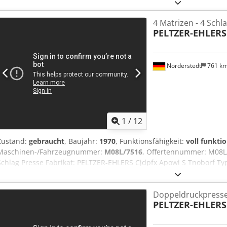
Durchmesserbereich: 10- 18 mm Anzahl der Matrizen: 4 Anzahl der
Schaftlänge unter Kopf: 125 mm Leistung - Stück/Min: 90 Presskra
4 Matrizen - 4 Schl
Standort: In Europa
PELTZER-EHLERS
Norderstedt
761 k
1
/
12
Zustand:
gebraucht
, Baujahr:
1970
, Funktionsfähigkeit:
voll funkti
Maschinen-/Fahrzeugnummer:
M08L/7516
, Offertennummer: M08L/
Schlag Presse Fabrikat: PELTZER-EHLERS Cjdpfx Apowi S Tnoborf Ty
Durchmesserbereich: 12 mm Anzahl der Matrizen: 4 Anzahl der Stu
Schaftlänge unter Kopf: 80 mm Leistung - Stück/Min: 125 Presskraft:
Doppeldruckpress
PELTZER-EHLERS