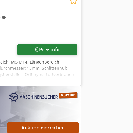
m
Preisinfo
eich: M6-M14, Längenbereich:
urchmesser: 15mm, Schlittenhub:
gshersteller: Ortlinghs, Luftverbrauch
mhopfx Apbjrf
Auktion einreichen