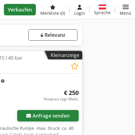
Verkaufen
Sprache
Merkliste
(0)
Login
Menü
Relevanz
Kleinanzeige
5 l 40 bar
m
€ 250
Festpreis zzgl. MwSt.
Anfrage senden
raulische Pumpe -max. Druck: ca. 40
ktank Cjdpfx Apob A Hdqoberf -