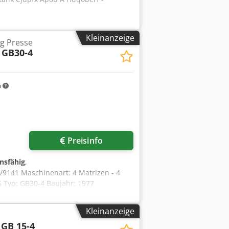
Kleinanzeige
ag Presse
GB30-4
m
Preisinfo
onsfähig
,
9141 Maschinenart: 4 Matrizen - 4
S Typ: GB30-4 Baujahr: 1977
 Stufen: 5 Abschnittslänge: 260 mm
 Asy Dc H Uspbsf Presskraft: 450 t
Kleinanzeige
GB 15-4