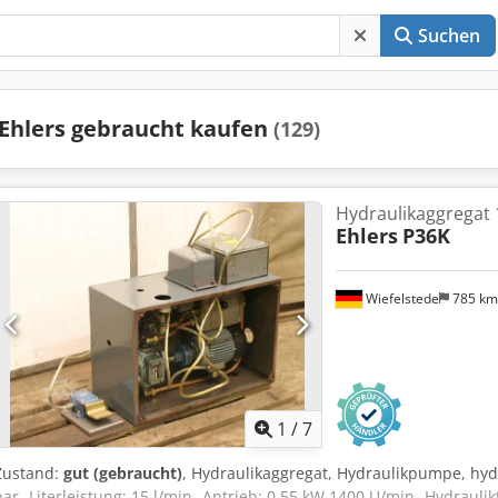
Suchen
Ehlers gebraucht kaufen
(129)
Hydraulikaggregat 1
Ehlers
P36K
Wiefelstede
785 k
1
/
7
Zustand:
gut (gebraucht)
, Hydraulikaggregat, Hydraulikpumpe, hyd
bar -Literleistung: 15 l/min -Antrieb: 0,55 kW 1400 U/min -Hydrauli