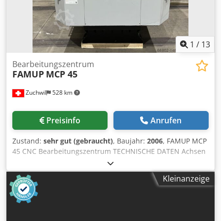
1
/
13
Bearbeitungszentrum
FAMUP
MCP 45
Zuchwil
528 km
Preisinfo
Anrufen
Zustand:
sehr gut (gebraucht)
, Baujahr:
2006
, FAMUP MCP
45 CNC Bearbeitungszentrum TECHNISCHE DATEN Achsen
Anzahl Achsen: 3 X-Achse: 450 mm Y-Achse: 300 mm Z-
Achse: 400 mm Vorschub Arbeitsvorschub X,Y,Z: 10`000
Kleinanzeige
mm/min Eilvorschub X,Y,Z: 30`000 mm/min Dksdpfx Aajq U
Rm Hj Rsr Arbeitsdruckkraft X,Y: 2000 N Arbeitsdruckkraft
Z: 3300 N Palette Abmessungen: 400 x 300 mm Nutenzahl:
2 Nutenbreite: 14 mm Nutenabstand: 80 mm Max.