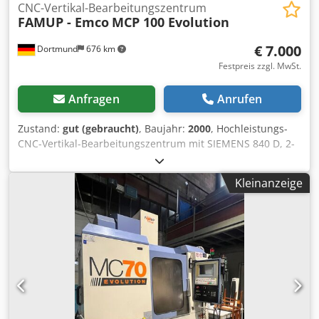
CNC-Vertikal-Bearbeitungszentrum
FAMUP - Emco
MCP 100 Evolution
€ 7.000
Dortmund
676 km
Festpreis zzgl. MwSt.
Anfragen
Anrufen
Zustand:
gut (gebraucht)
, Baujahr:
2000
, Hochleistungs-
CNC-Vertikal-Bearbeitungszentrum mit SIEMENS 840 D, 2-
fach Palettenwechsler, IKZ, Linearführungen und 30-fach
WZW Tischgröße 2 x 1000 x 450 mm Werkzeugaufnahme
Kleinanzeige
DIN 69871 ISO 40 Verfahrwege X-Achse 1100 mm Y-Achse
500 mm Z-Achse 640 mm Drehzahlbereich 50 – 10.000
U/min Tischbelastung 600 kg Vorschubbereich, X/Y/Z,
stufenlos - 10000 mm/min Eilgang in allen Achsen 30
m/min Antriebsleistung 18,5 kW Maschinen-Abmaße L x B
x H ca. 3605 x 3041 x 3220 mm Gewicht ca. 6700 kg
Zubehör / Besondere Merkmale: • CNC-Bahn-Steuerung
SIEMENS 840 D • 2-fach Palettenwechsler • 30-fach
Werkzeugwechsler • Vollschutzkabine mit Schutztüren,