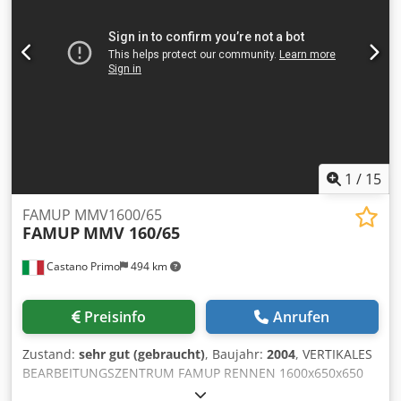
Tischlast: 100 kg Wechselzeit: 9 sek. Spindel Leistung
Spindelmotor: 5 kW Drehzahl: 10`000 U/Min
Werkzeugwechsler Magazinplätze: 16 Max.
Werkzeugdurchmesser: 63 mm Max. Werkzeuglänge: 150
mm Max. Werkzeuggewicht: 4 kg Werkzeugwechselzeit: 1,7
sek Gewicht: Ca. 3000 kg Für die Richtigkeit, Vollständigkeit
und Aktualität der Angaben wird keine Gewähr
übernommen.
1
/
15
FAMUP MMV1600/65
FAMUP
MMV 160/65
Castano Primo
494 km
Preisinfo
Anrufen
Zustand:
sehr gut (gebraucht)
, Baujahr:
2004
, VERTIKALES
BEARBEITUNGSZENTRUM FAMUP RENNEN 1600x650x650
SPINDEL ISO 40 12.000 U/min ZUFÄLLIGER