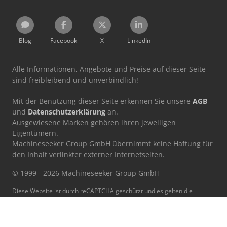
Blog
Facebook
X
LinkedIn
Alle Informationen, Angebote und Preise auf dieser Seite
sind freibleibend und unverbindlich!
Mit der Benutzung dieser Seite erkennen Sie unsere
AGB
und
Datenschutzerklärung
an.
Ausgewiesene Marken gehören ihren jeweiligen
Eigentümern.
Machineseeker Group GmbH übernimmt keine Haftung für
den Inhalt verlinkter externer Internetseiten.
© 1999 - 2026 Machineseeker Group GmbH
Diese Website ist durch reCAPTCHA geschützt und es gelten die
Datenschutzbestimmungen
und
Nutzungsbedingungen
von
Google.