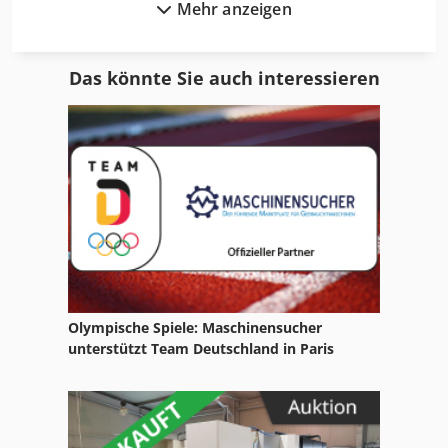
Mehr anzeigen
Bohr Fräsmaschine
Bohrfutter
Das könnte Sie auch interessieren
Bohrmaschine
Bohrvorschub
Bohrwerk
Donau Bohrmaschine
Famot
Famot Drehmaschine
Olympische Spiele: Maschinensucher
Famup
unterstützt Team Deutschland in Paris
Flott Bohrmaschine
Lematec Bohrmaschine