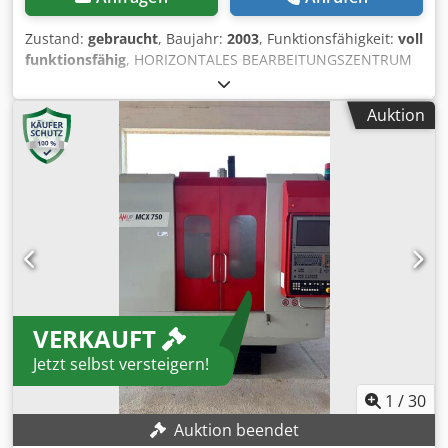
Zustand:
gebraucht
, Baujahr:
2003
, Funktionsfähigkeit:
voll
funktionsfähig
, HORIZONTALES BEARBEITUNGSZENTRUM
"FAMUP" MOD. MF 650 CNC FANUC SPINDEL HSK 63 15.000
U/MIN VERFAHRWEGE MM 700X660X550 PALETTENMAß
Auktion
MM 500X500 RUNDUM-DREHTISCH WERKZEUGMAGAZIN
MIT 50 PLÄTZEN HOCHDRUCKANLAGE Dodpfx Aaoxwccms
Rskr SPÄNFÖRDERER BAUJAHR 2003
VERKAUFT
Jetzt selbst versteigern!
1
/
30
Auktion beendet