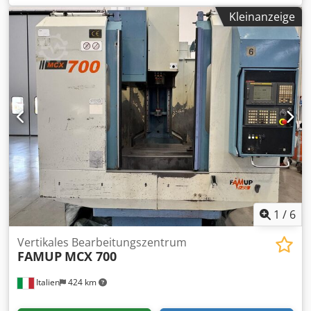
WERKZEUGWECHSEL 30 POSITIONEN HOHER DRUCK
Kleinanzeige
DURCH FUTTER Dedpfx Aajvq Rzns Rekr SPÄNEFÖRDERER
SPINDELKÜHLKÜHLSCHRANK CNC FANUC 18iMB
FERNBEDIENTES HANDRAD MASCHINENGEWICHT 12.000
KG
1
/
6
Vertikales Bearbeitungszentrum
FAMUP
MCX 700
Italien
424 km