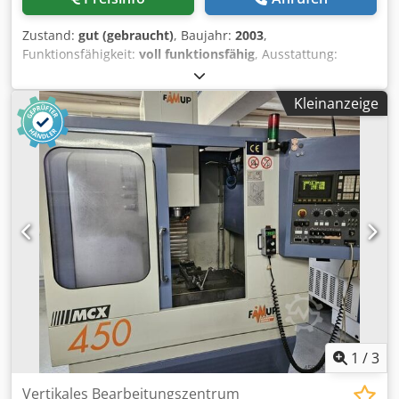
Zustand:
gut (gebraucht)
, Baujahr:
2003
,
Funktionsfähigkeit:
voll funktionsfähig
, Ausstattung:
Späneförderer
, Ich verkaufe eine FAMUP MCL 120 E
Maschine aufgrund von Platzmangel. Dkedpfx Aozi Ddcja
Kleinanzeige
Rsr
1
/
3
Vertikales Bearbeitungszentrum