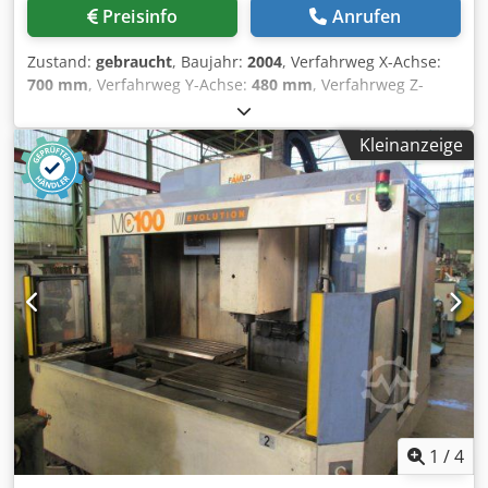
Preisinfo
Anrufen
Zustand:
gebraucht
, Baujahr:
2004
, Verfahrweg X-Achse:
700 mm
, Verfahrweg Y-Achse:
480 mm
, Verfahrweg Z-
Achse:
640 mm
, Anzahl der Steckplätze im
Werkzeugmagazin:
24
, MARKE FAMUP MODELL MCX 700
Kleinanzeige
KATEGORIE Vertikales Bearbeitungszentrum BAUJAHR 2004
STEUERUNG CNC FANUC 21I-MB BAUJAHR 2004
MASCHINENGEWICHT (kg) 4.800 ANZAHL ACHSEN 3 CE-
KONFORMITÄTSERKLÄRUNG SPINDEL Kegelgröße ISO 40
Spindeldrehzahl (U/min) 10.000 Dksdpfoyzm U Dox Aa Rjr
Spindelmotorleistung (Dauerbetrieb/30 min) (kW) 15 / 18,5
ARBEITSBEREICH X-Achse (mm) 700 Y-Achse (mm) 480 Z-
Achse (mm) 640 TISCH Tischgröße (mm) 900 x 520
Tischbelastung (kg) 300 (bei 2 Paletten: 600)
WERKZEUGWECHSLER Werkzeugmagazinkapazität 24
Maximaler Werkzeugdurchmesser (bei belegten
Nachbarpositionen) (mm) 75 ZUBEHÖR Späneförderer
Marke META, Modell 405 1112 0 Indexierter Rundtisch
EUROMA (15° Grad) Modell 222
1
/
4