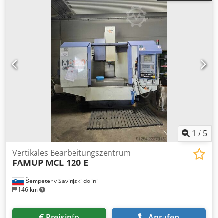
1
/
5
Vertikales Bearbeitungszentrum
FAMUP
MCL 120 E
Šempeter v Savinjski dolini
146 km
Preisinfo
Anrufen