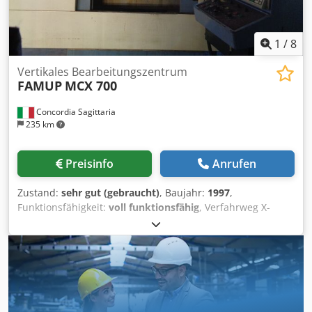
1
/
8
Vertikales Bearbeitungszentrum
FAMUP
MCX 700
Concordia Sagittaria
235 km
Preisinfo
Anrufen
Zustand:
sehr gut (gebraucht)
, Baujahr:
1997
,
Funktionsfähigkeit:
voll funktionsfähig
, Verfahrweg X-
Achse:
670 mm
, Verfahrweg Y-Achse:
480 mm
, Verfahrweg
Z-Achse:
470 mm
, Nennscheinleistung:
10 kVA
,
Steuerungshersteller:
SELCA
, Steuerungsmodell:
3045P
,
Tischbreite:
490 mm
, Tischlänge:
900 mm
, Gesamtgewicht:
4.800 kg
, Spindeldrehzahl (max.):
9.000 U/min
,
Eingangsspannung:
400 V
, Vertikales Bearbeitungszentrum
FAMUP MCX 700 Spindeldrehzahl: 9000 U/min Verfahrweg