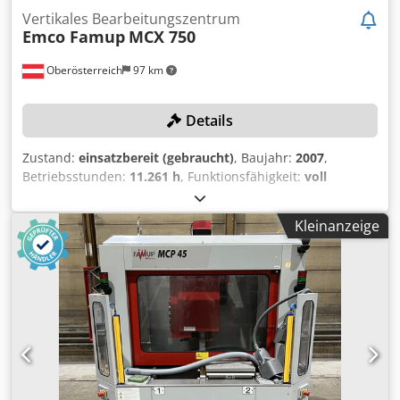
Vertikales Bearbeitungszentrum
Emco Famup
MCX 750
Oberösterreich
97 km
Details
Zustand:
einsatzbereit (gebraucht)
, Baujahr:
2007
,
Betriebsstunden:
11.261 h
, Funktionsfähigkeit:
voll
funktionsfähig
, Maschinen-/Fahrzeugnummer:
M-
077.084.07
, Leergewicht:
4.800 kg
, Ausstattung:
Kleinanzeige
Späneförderer
, MASCHINEN-DETAILS Gewicht: 4.800 kg
Betriebsstunden Spindelstunden: 11.261 h
Einschaltstunden Steuerung: 125.668 h AUSSTATTUNG
Förderband (FAMUP 405-1498-1, 352 kg) Dkjdpoxpvwzefx
Aa Rsr