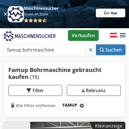
Maschinensucher
Zur App
Gratis im Store
Verkaufen
Suchen
Famup Bohrmaschine gebraucht
kaufen
(15)
Filter
Relevanz
FAMUP
Alle Filter entfernen
Kleinanzeige