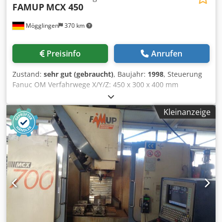
FAMUP
MCX 450
Mögglingen
370 km
Preisinfo
Anrufen
Zustand:
sehr gut (gebraucht)
, Baujahr:
1998
, Steuerung
Fanuc OM Verfahrwege X/Y/Z: 450 x 300 x 400 mm
Tischgröße 600 x 300 mm Spindeldrehzahl 8.000 min-1
Dkjdpfjzfx Syex Aa Rsr Werkzeugmagazin für 16 Wkzg. SK
Kleinanzeige
30