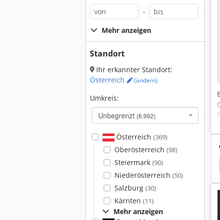
-
Mehr anzeigen
Standort
Ihr erkannter Standort:
Österreich
(ändern)
Umkreis:
Unbegrenzt
(6.992)
Österreich
(369)
Oberösterreich
(98)
Steiermark
(90)
Romer Messarm
Romer
Schweissmaschine
Niederösterreich
(50)
Salzburg
(30)
Kärnten
(11)
Mehr anzeigen