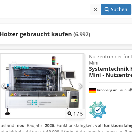
Suchen
Holzer gebraucht kaufen
(6.992)
Nutzentrenner für 
Mini
Systemtechnik 
Mini - Nutzentr
Kronberg im Taunus
1
/
5
Zustand:
neu
, Baujahr:
2026
, Funktionsfähigkeit:
voll funktionsfähi
Spindeldrehzahl (max.):
60.000 U/min
, Aufnahmedurchmesser:
3 