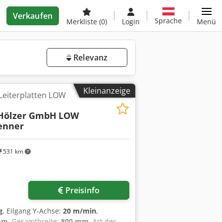
Verkaufen
Sprache
Merkliste
(0)
Login
Menü
Relevanz
Kleinanzeige
Leiterplatten LOW
Hölzer GmbH
LOW
enner
531 km
Preisinfo
g
, Eilgang Y-Achse:
20 m/min
,
mm
, Gesamtbreite:
800 mm
, Art des