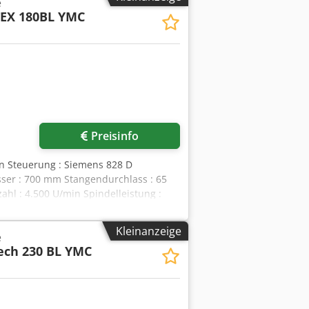
e
EX 180BL YMC
Preisinfo
in Steuerung : Siemens 828 D
er : 700 mm Stangendurchlass : 65
l : 4.500 U/min Spindelleistung :
ie : Revolver mit 24 Stationen Djdpfx
ieb : 5.000 U/min Leistung
Kleinanzeige
e
Verfahrweg X : 220 mm Verfahrweg Y :
ech 230 BL YMC
päneförderer Kühlmittelversorgung :
gvermessung : Messarm im Arbeitsraum