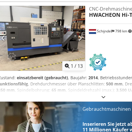
CNC- Drehmaschine 2 Achsen - 3- Backenfutter Ø 200 mm - Spänefö
CNC-Drehmaschin
Ölnebelabsaugung
HWACHEON
Hi-
Schijndel
798 km
1
/
13
Zustand:
einsatzbereit (gebraucht)
, Baujahr:
2014
, Betriebsstunde
funktionsfähig
, Drehdurchmesser über Planschlitten:
500 mm
, Dr
350 mm
, Spindelbohrung:
65 mm
, Spindeldrehzahl (max.):
3.500 U
Verfahrweg Z-Achse:
660 mm
, Eilgang X-Achse:
30 m/min
, Eilgang
3.500 U/min
, Gesamthöhe:
1.720 mm
, Gesamtlänge:
2.870 mm
, Ge
4.500 kg
, Außendurchmesser Futter:
260 mm
Gebrauchtmaschinen s
, Spindelnase:
A2-6
, 
Dokumentation/Handbuch, Drehzahl stufenlos einstellbar
, Die H
CNC-Drehmaschine, die sich in der Praxis durch ihre außergewöhn
Inserieren Sie jetzt a
Die Maschine ist übersichtlich aufgebaut und arbeitet vorhersehb
11 Millionen
Käufer w