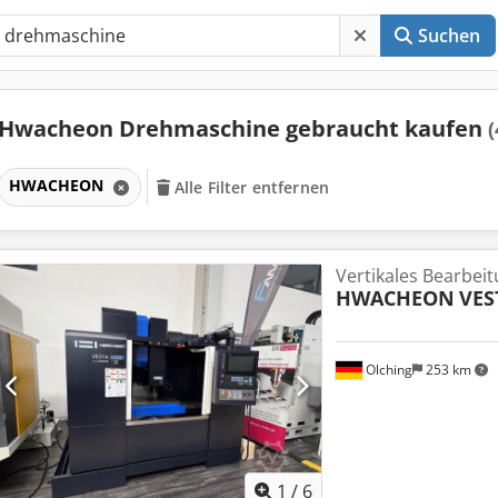
Suchen
Hwacheon Drehmaschine gebraucht kaufen
(
HWACHEON
Alle Filter entfernen
Vertikales Bearbei
HWACHEON
VES
Olching
253 km
1
/
6