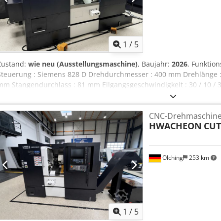
1
/
5
Zustand:
wie neu (Ausstellungsmaschine)
, Baujahr:
2026
, Funktion
Steuerung : Siemens 828 D Drehdurchmesser : 400 mm Drehlänge 
mm Stangendurchlass : 81 mm Eilgangsgeschwindigkeit : 30 / 10 /
Stangendurchlass : 81 mm Futtergröße : 250 mm Drehzahl : 3.500 U
Spindeldrehmoment : 424 Nm Werkzeugrevolver Technologie : 12 St
CNC-Drehmaschin
U/min Leistung : 5,6 kW Drehmoment : 53,4 Nm Werkzeugaufnahme
HWACHEON
CUT
Verfahrweg Z : 120 mm Dsdpfozl Ag Uox Ab Sock Verfahrweg Y : +/
Späneförderer Kühlmittelversorgung : Erweitert 140 Liter Kühlmit
Werkzeugvermessung : Messarm im Arbeitsraum Teilemanagement :
Teileabfuhr : Teilefänger Stangenmagazin : Vorbereitet
Olching
253 km
1
/
5