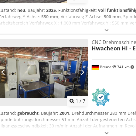
Zustand:
neu
, Baujahr:
2025
, Funktionsfähigkeit:
voll funktionsfähi
Verfahrweg Y-Achse:
550 mm
, Verfahrweg Z-Achse:
500 mm
, Spind
Arbeitsbereich Verfahrweg X : 1.000 mm Verfahrweg Y : 550 mm Ve
x B) : 1.100 x 502 Tischbeladung : 700 kg Spindel Drehzahl : 12.000
Drehmoment : 178 Nm (25% ED) Werkzeugaufnahme : BBT 40 (Umrüs
CNC Drehmaschin
Werkzeugwechsler : 30-fach (Doppelgreifer) Djdpfozf Hupjx Ab Soc
Hwacheon
Hi - 
Meehanite Guss Eilgangsgeschwindigkeit : 36 / 36 / 30 m/min Aus
Späneförderer inkl. Spänespülung im Arbeitsraum Kühlmittelmana
(IKZ 30 bar) Kühlluft : Programmierbare Außenkühlung Temperatu
Bremen
741 km
Spindelöl Einfahrunterstützung : Elektronisches Handrad Netzwerka
Achse : PLC seitig vorbereitet Umrüstsatz auf SK 40 : Inklusive
1
/
7
Zustand:
gebraucht
, Baujahr:
2001
, Drehdurchmesser 280 mm Dreh
Spindelbohrungsdurchmesser 51 mm Anzahl der gesteuerten Achse
Eilgangsgeschwindigkeit 30 m/min Anzahl der Aufnahmen im Revolve
Abmessungen L x B x H 3,9 x 1,6 x 2,1 m Maschinengewicht ca. 3,9 