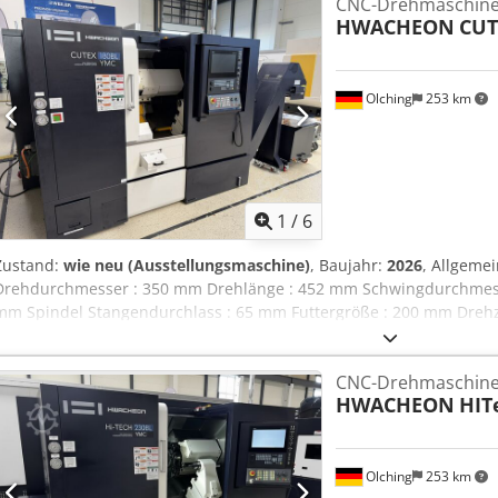
CNC-Drehmaschin
Teileabfuhr : Teilefänger Stangenmagazin : Vorbereitet
HWACHEON
CUT
Olching
253 km
1
/
6
Zustand:
wie neu (Ausstellungsmaschine)
, Baujahr:
2026
, Allgeme
Drehdurchmesser : 350 mm Drehlänge : 452 mm Schwingdurchmess
mm Spindel Stangendurchlass : 65 mm Futtergröße : 200 mm Drehzah
16,5 kW Spindeldrehmoment : 196,6 Nm Werkzeugrevolver Technolog
Abjzl Ahfe Sock Werkzeugaufnahme : BMT 55 Drehzahl Werkzeugantr
CNC-Drehmaschin
Werkzeugantrieb : 5,6 kW Drehmoment Werkzeugantrieb : 35,6 Nm 
HWACHEON
HIT
+/- 55 mm Verfahrweg Z : 580 mm Ausstattung Späneentsorgung : S
Erweitert 190 Liter Kühlmittelpumpe : 15 Bar Hochdruck Werkzeu
Teileabfuhr : Teilefänger Stangenmagazin : Vorbereitet
Olching
253 km