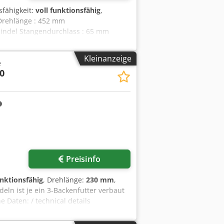
sfähigkeit:
voll funktionsfähig
,
Drehlänge : 452 mm
indel Stangendurchlass : 65 mm
,5 kW Spindeldrehmoment : 196,6 Nm
leistung : 7,5 kW Werkzeugrevolver
Kleinanzeige
e
55 Drehzahl Werkzeugantrieb : 5.000
0
rieb : 35,6 Nm Dcjdpfxozl Aauj Ab Sek
80 mm Ausstattung Späneentsorgung :
telpumpe : 15 Bar Hochdruck
fänger Stangenmagazin : Vorbereitet
Preisinfo
unktionsfähig
, Drehlänge:
230 mm
,
eln ist je ein 3-Backenfutter verbaut
 Daten: / technical details
ser / max. turning diameter 400 mm
sck X-Weg / X-travel 220 mm Z-Weg /