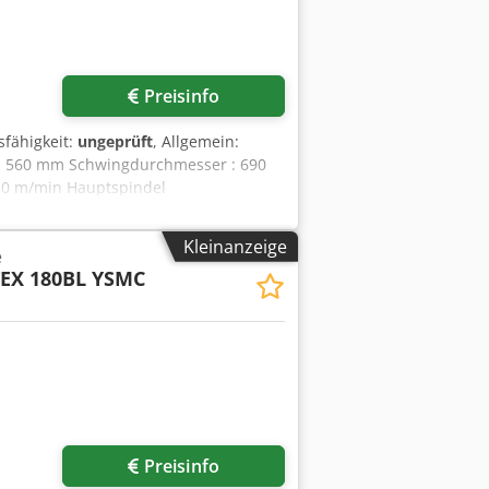
Preisinfo
sfähigkeit:
ungeprüft
, Allgemein:
: 560 mm Schwingdurchmesser : 690
 30 m/min Hauptspindel
/min Spindelleistung : 25,5 kW
ationen Werkzeugantrieb : 5.000
Kleinanzeige
e
 : BMT-65 / BH Verfahrweg X : 240 mm
EX 180BL YSMC
-60 mm Ausstattung Späneentsorgung :
telpumpe : 15 Bar Hochdruck
 Pneumatischer Teileaufsstoßer
Preisinfo