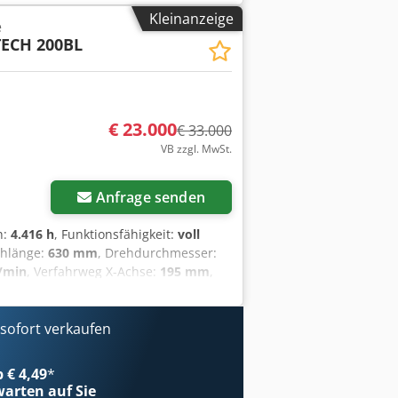
rderer Dcodpfx Asyxr Hgeb Ssk -
Kleinanzeige
e
TECH 200BL
€ 23.000
€ 33.000
VB zzgl. MwSt.
Anfrage senden
n:
4.416 h
, Funktionsfähigkeit:
voll
ehlänge:
630 mm
, Drehdurchmesser:
/min
, Verfahrweg X-Achse:
195 mm
,
 Z-Achse:
3 m/min
, Drehzahl (max.):
samtbreite:
1.675 mm
, Gesamtgewicht:
ofort verkaufen
Ausstattung:
wacheon Hi-Tech 200BL ist eine robuste
lich einfache Bedienung auszeichnet.
b € 4,49
*
ar, sodass das Einrichten und Bedienen
arten auf Sie