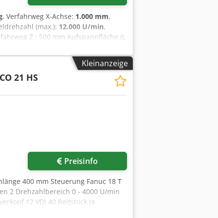
g
, Verfahrweg X-Achse:
1.000 mm
,
eldrehzahl (max.):
12.000 U/min
,
rfahrweg Z : 500 mm Aufspannfläche (L
 U/min Leistung : 20,9 kW (25% ED)
tung auf SK 40 möglich) Allgemein
Kleinanzeige
e
k Maschinenbett : Hochfester
ECO 21 HS
stattung Spänemanagement :
gement : Innere Kühlmittelzuführung
r Management : Kühlaggregat für
nbindung : Ethernet Schnittstelle 4.
Preisinfo
länge 400 mm Steuerung Fanuc 18 T
n 2 Drehzahlbereich 0 - 4000 U/min
rkopf 12 VDI 40 Reitstock Ja
t Antriebsleistung 15 kW Flachgeführte