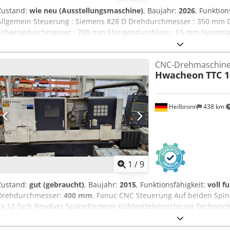
Zustand:
wie neu (Ausstellungsmaschine)
, Baujahr:
2026
, Funktion
Allgemein Steuerung : Siemens 828 D Drehdurchmesser : 350 mm 
Schwingdurchmesser : 700 mm Stangendurchlass : 65 mm Hauptsp
Futtergröße : 200 mm Drehzahl : 4.500 U/min Spindelleistung : 16
Gegenspindel Futtergröße : 152 mm Drehzahl : 6.000 U/min Spindel
CNC-Drehmaschin
Technologie : Revolver mit 24 Stationen Werkzeugaufnahme : BMT 
Hwacheon
TTC 1
U/min Leistung Werkzeugantrieb : 5,6 kW Drehmoment Werkzeugant
Verfahrweg X : 220 mm Verfahrweg Y : +/- 55 mm Verfahrweg Z : 5
Späneförderer Kühlmittelversorgung : Erweitert 190 Liter Kühlmit
Heilbronn
438 km
Werkzeugvermessung : Messarm im Arbeitsraum Teileabfuhr : Teile
1
/
9
Zustand:
gut (gebraucht)
, Baujahr:
2015
, Funktionsfähigkeit:
voll f
Drehdurchmesser:
400 mm
, Fanuc CNC Steuerung Auf beiden Spind
2x 12-fach Revolver Späneförderer Kühlmitteleinrichtung Technische
Schwingdurchmesser / rotary diameter 500 mm max. Drehdurchmes
max. Drehlänge / max. turning length 230 mm Dodpfxoy Ni Ezs Ab S