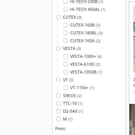
Hi-TECH 230B
(1)
Hi-TECH 450AL
(1)
CUTEX
(9)
CUTEX-160B
(3)
CUTEX-180BL
(3)
CUTEX-160A
(2)
VESTA
(9)
VESTA-1000+
(6)
VESTA-610D
(2)
VESTA-1050B
(1)
VT
(3)
VT-1150+
(1)
SIRIUS
(2)
TTC-10
(1)
D2-5AX
(1)
M
(1)
Preis: