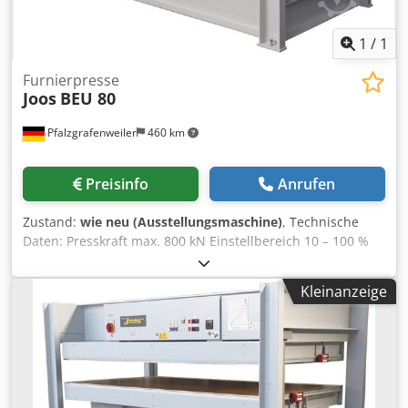
1
/
1
Furnierpresse
Joos
BEU 80
Pfalzgrafenweiler
460 km
Preisinfo
Anrufen
Zustand:
wie neu (Ausstellungsmaschine)
, Technische
Daten: Presskraft max. 800 kN Einstellbereich 10 – 100 %
Cedsfhqhdepfx Alnsrf Pressfläche gesamt 3100 x 1300 mm
spez. Druck bei voller Auslegung 2,0 daN/cm² (kg/cm²) 6
Kleinanzeige
Zylinder 80 mm Durchmesser 400 mm Hub Betriebsdruck
hydraulisch 265 bar Höhe des Pressraumes 400 mm
Heizplatten: Elektro-Heizplatte 3100 x 1300 mm,
Oberflächen sind eloxiert, daher extrem hart, kratz- und
abriebfest. Thermische Hochdruckisolierung zwischen
Heizplatte und Presstisch. Betriebstemperaturen maximal