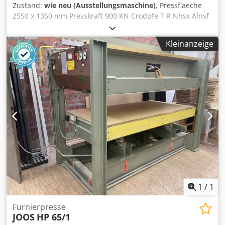
Zustand:
wie neu (Ausstellungsmaschine)
, Pressflaeche
2550 x 1350 mm Presskraft 900 KN Crodpfe T R Nhsx Alnsf
spez. Pressdruck 2,6 kg/cmÂ² 4 Zylinder 80 mm
Durchmesser 400 mm Hub Betriebsdruck 355 bar
Kleinanzeige
goldfarbig eloxierte Heizplatten, Zahnstangenfuehrung
1
/
1
Furnierpresse
JOOS
HP 65/1