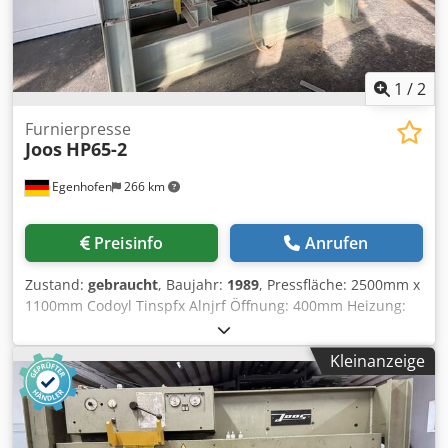
1
/
2
Furnierpresse
Joos
HP65-2
Egenhofen
266 km
Preisinfo
Anrufen
Zustand:
gebraucht
, Baujahr:
1989
, Pressfläche: 2500mm x
1100mm Codoyl Tinspfx Alnjrf Öffnung: 400mm Heizung:
elektrisch Plattenoberfläche: ALU - Gold eloxiert
Notausabschaltung: ja Pressdruck: 65t Anzahl der Zylinder:
Kleinanzeige
4 Stromaufnahme: 22A Maschinenlänge: 3000 mm
Maschinenbreite: 1300mm Gewicht: 3000kg