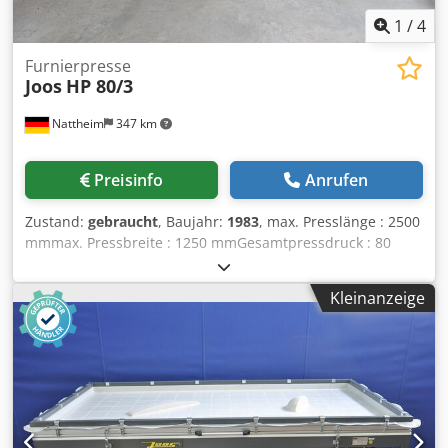
1
/
4
Furnierpresse
Joos
HP 80/3
Nattheim
347 km
Preisinfo
Anrufen
Zustand:
gebraucht
, Baujahr:
1983
, max. Presslänge : 2500
mmmax. Pressbreite : 1250 mmGesamtpressdruck : 80
tspez. Pressdruck : 2.5 kg/cm²Pressöffnungsweite : 400
mmHeizplattenwerkstoff : standart Alluminium Bedienung
Kleinanzeige
: Knopfbedienung Schwenktaster : Ja Druckkolbenanzahl :
4 StkSicherheitstrittleiste : Ja Zustand Heizplatte : gut
Gewicht: 3800 kg Abmessung : 2850 x 1410 x 2000 mm
Codpfjzkl Tbex Alnorf Lagerort: Nattheim