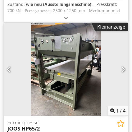
Zustand:
wie neu (Ausstellungsmaschine)
, - Presskraft:
700 kN - Pressgroesse: 2500 x 1250 mm - Mediumbeheizt
(Wasser), inkl. Heizgeraet bis zu einer Temperatur von
85°C. - Inkl. Joos-A.B.S.-System zum Schutz der Cedpfx
Kleinanzeige
Alowaznjnsrf Heizplatten bei Fehlbelegung Preis auf
Anfrage!
1
/
4
Furnierpresse
JOOS
HP65/2