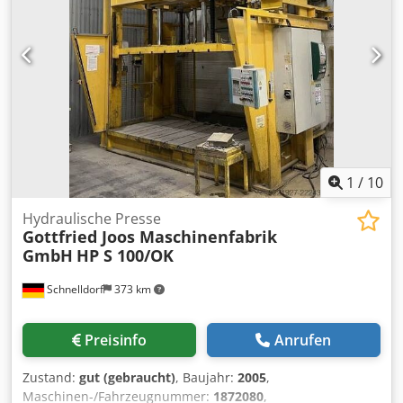
2008 Betriebsspannung: 400 V / 50 Hz Leistungsaufnahme:
55,5 kW Hydraulikzylinder: 8 × 125 mm + 2 × 40 mm
Credpfx Aljyc Eukensf Betriebsdruck: 245 bar Pressfläche:
4200 × 1400 mm (L × B) Gesamtpresskraft: 2400 kN
Zustand: sehr gut Dokumentation: vollständig Wichtiger
Hinweis: Die Maschine verfügt über kein
Steuerungsprogramm. STICHWORTE: Hydraulikpresse,
Durchlaufpresse, Industriepressen, Beschichtungspresse,
Plattenbearbeitungsmaschinen, Produktionslinien,
Industriemaschinen, JOOS, Siempelkamp, Orma,
1
/
10
Italpresse, Dieffenbacher, Bürkle, Langzauner
Hydraulische Presse
Gottfried Joos Maschinenfabrik
GmbH
HP S 100/OK
Schnelldorf
373 km
Preisinfo
Anrufen
Zustand:
gut (gebraucht)
, Baujahr:
2005
,
Maschinen-/Fahrzeugnummer:
1872080
,