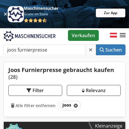
Maschinensucher
Zur App
Gratis im Store
Verkaufen
Suchen
Joos Furnierpresse gebraucht kaufen
(28)
Filter
Relevanz
Joos
Alle Filter entfernen
Kleinanzeige