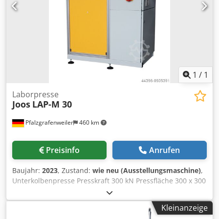
1
/
1
Laborpresse
Joos
LAP-M 30
Pfalzgrafenweiler
460 km
Preisinfo
Anrufen
Baujahr:
2023
, Zustand:
wie neu (Ausstellungsmaschine)
,
Unterkolbenpresse Presskraft 300 kN Pressfläche 300 x 300
mm spez. Druck 3,3 N/mm² Öffnung 200 mm Heizplatte als
massive Stahlheizplatte Elektrisch beheizt bis 250°C
Kleinanzeige
Steuerung Siemens S7-1200 mit 12" Touchpanel