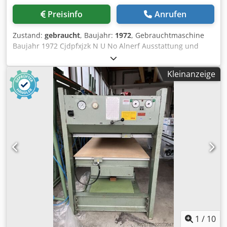
Preisinfo
Anrufen
Zustand:
gebraucht
, Baujahr:
1972
, Gebrauchtmaschine
Baujahr 1972 Cjdpfxjzk N U No Alnerf Ausstattung und
technische Daten: - Pressfläche 2500 x 1100 mm - Ges.
Pressdruck 650 kN - Öffnungsweite 400 mm -
Kleinanzeige
Anzahl/Durchmesser Zylinder 4/80 mm - Betriebsdruck 325
bar - Schließzeit ca. 16 sec. - Plattenart: Alu / Natur - Stärke
ca. 51 mm - Anschlusswert je Heizplatte ca. 6,8 kW -
Anheizzeit auf 90° C ca. 16 min. - Maße: 2900 x 1300 x 2050
mm - Gewicht: ca. 2900 kg Verfügbarkeit: kurzfristig
Lagerort: 63934 Röllbach
1
/
10