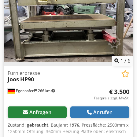
1
/
6
Furnierpresse
Joos
HP90
€ 3.500
Egenhofen
266 km
Festpreis zzgl. MwSt.
Anfragen
Anrufen
Zustand:
gebraucht
, Baujahr:
1976
, Pressfläche: 2500mm x
1250mm Öffnung: 360mm Heizung Platte oben: elektrisch