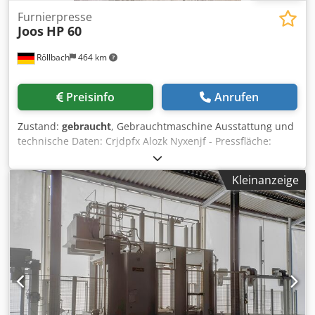
Furnierpresse
Joos
HP 60
Röllbach
464 km
Preisinfo
Anrufen
Zustand:
gebraucht
, Gebrauchtmaschine Ausstattung und
technische Daten: Crjdpfx Alozk Nyxenjf - Pressfläche:
2.200 × 1.100 mm - Anzahl Zylinder: 4 - Max. Pressdruck:
60 Tonnen - Ausführung: 1 Etage - Heizplatten:
Kleinanzeige
goldeloxierte ELKOM-Energiesparplatten - Öffnungsweite:
350 mm - Anschlusswert: 14 kW - Kolbendurchmesser: 80
mm - Betriebsdruck: 365 atü Maße: 2.600 m × 1.250 m ×
1.750 mm Verfügbarkeit: kurzfristig Standort: Röllbach