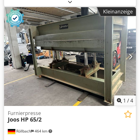
Heizung Platte unten: defekt Plattenoberfläche: ALU -
eoxiert Pressdruck: 90t Anzahl der Zylinder: 4 Codpjx Edl
Kleinanzeige
Esfx Alnjrf Stromaufnahme: ca. 33A Maschinenlänge: 3000
mm Maschinenbreite: 1500mm Gewicht: 4000kg
1
/
4
Furnierpresse
Joos
HP 65/2
Röllbach
464 km