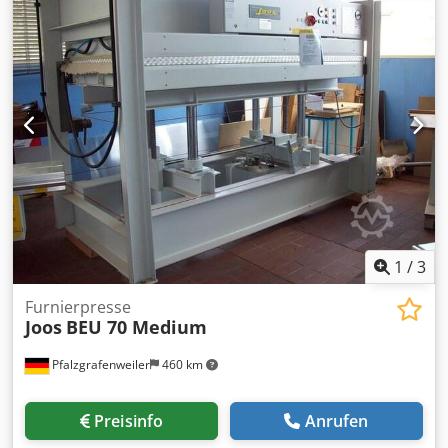
bar Höhe des Pressraumes 400 mm Heizplatten: Elektro-
Heizplatte 2500 x 1250 mm, Oberflächen sind eloxiert,
daher extrem hart, kratz- und abriebfest. Thermische
Hochdruckisolierung zwischen Heizplatte und Presstisch.
Credefhqhaspfx Alnef Betriebstemperaturen maximal
120°C.
1
/
3
Furnierpresse
Joos
BEU 70 Medium
Pfalzgrafenweiler
460 km
Preisinfo
Anrufen