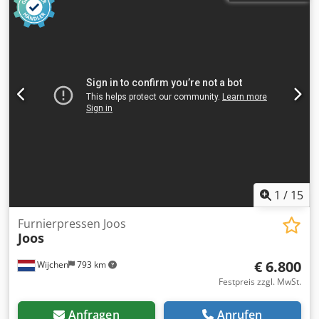
1
/
15
Furnierpressen Joos
Joos
€ 6.800
Wijchen
793 km
Festpreis zzgl. MwSt.
Anfragen
Anrufen