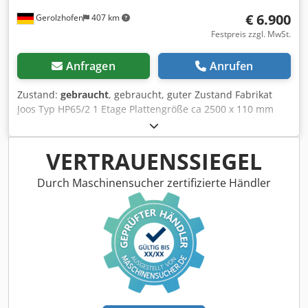
€ 6.900
Gerolzhofen
407 km
Festpreis zzgl. MwSt.
Anfragen
Anrufen
Zustand:
gebraucht
, gebraucht, guter Zustand Fabrikat
Joos Typ HP65/2 1 Etage Plattengröße ca 2500 x 110 mm
Öffnungsweite ca 360 mm Seitenführung Heizung
elektrisch Aluplatten Kolbendurchmesser 80 mm
Unterkolben 4 Stück Platzbedarf ca. 2900 x 1300 x 1900
VERTRAUENSSIEGEL
mm Credpjyu U Evsfx Alnef Gewicht ca. 3200 kg
Gesamtanschlusswert 15,4 kW Lagerort 97447 Gerolzhofen,
Durch Maschinensucher zertifizierte Händler
frei verladen, unverpackt Übergabe im Istzustand wie
besichtigt, ohne Garantie und Gewährleistung