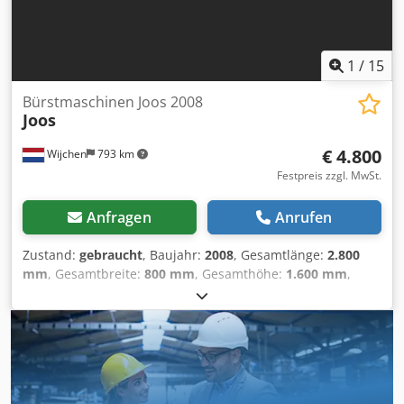
1
/
15
Bürstmaschinen Joos 2008
Joos
€ 4.800
Wijchen
793 km
Festpreis zzgl. MwSt.
Anfragen
Anrufen
Zustand:
gebraucht
, Baujahr:
2008
, Gesamtlänge:
2.800
mm
, Gesamtbreite:
800 mm
, Gesamthöhe:
1.600 mm
,
Farbe: Grau Leergewicht: 500 kg - Baujahr: 2008 -
Dokumentation verfügbar: Nein - CE-Kennzeichnung
vorhanden: Ja - CE-Zertifikat vorhanden: Nein -
Seriennummer: 1917295 - Min. Arbeitsbreite [mm]: 400 -
Max. Arbeitsbreite [mm]: 1600 Crsdpfxozrtcas Alnof - Max.
Durchgangshöhe [mm]: 100 - Spannung [V]: 400 -