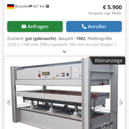
€ 5.900
Bretzfeld
421 km
Festpreis zzgl. MwSt.
Anfragen
Anrufen
Zustand:
gut (gebraucht)
, Baujahr:
1982
, Plattengröße
2200 x 1100 mm Öffnungsweite 350 mm Anzahl Etagen 1
St. Heizung elektrisch Gesamtpressdruck 65 to
Motorleistung 1,1 kW Maße (Länge/Breite/Höhe) 2540 x
Kleinanzeige
1280 x 1900 mm Cedjyyqnxepfx Alnsrf Maschinengewicht
ca, 2500 kg - Schwenktaster - Heizplatten goldeloxiert