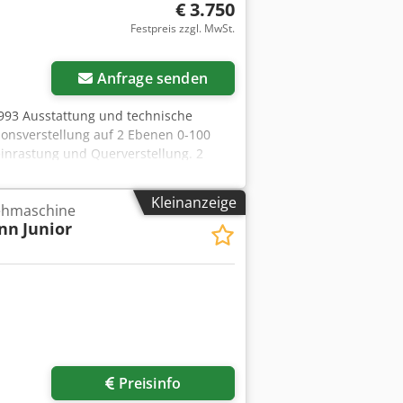
€ 3.750
Festpreis zzgl. MwSt.
Anfrage senden
993 Ausstattung und technische
onsverstellung auf 2 Ebenen 0-100
inrastung und Querverstellung. 2
min. Langlochbohreinrichtung
nengewicht ca. 310 kg Maschinengröße
Kleinanzeige
rehmaschine
stig Standort: Röllbach
onn
Junior
Preisinfo