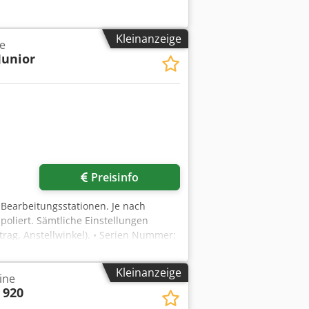
Kleinanzeige
e
Junior
Preisinfo
 Bearbeitungsstationen. Je nach
poliert. Sämtliche Einstellungen
rag, Anstellwinkel). • Serien Nummer:
ine – 1,33 m • Höhe – 2,05 m
Auf Anfrage
Kleinanzeige
ine
 920