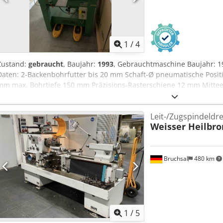
1
/
4
Zustand:
gebraucht
, Baujahr:
1993
, Gebrauchtmaschine Baujahr: 1
Daten: 2-Backenbohrfutter bis 20 mm Schaft-Ø pneumatische Positi
mm max. Bohrtiefe 150 mm Präzisions-Rasterschiene 12 mm Mittee
pneum. Sicherheits-Spannzylinder Motor 1,5 kW Drehzahl 2800 U/
absenkbar mit 2 Programmnocken Cedpfjw I Uy Tex Adwjrf Maschi
Leit-/Zugspindeld
(BTH) 1100 x 1100 x 1500 mm (ohne Anschlag) Verfügbarkeit: kurzfri
Weisser Heilbr
Bruchsal
480 km
1
/
5