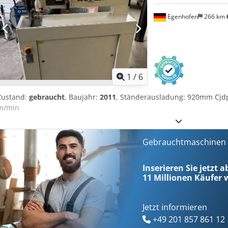
Egenhofen
266 km
1
/
6
Zustand:
gebraucht
, Baujahr:
2011
, Ständerausladung: 920mm Cjdp
m/min
Gebrauchtmaschinen s
Inserieren Sie jetzt a
11 Millionen
Käufer w
Jetzt informieren
+49 201 857 861 12