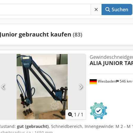
Suchen
Junior gebraucht kaufen
(83)
Gewindeschneidge
ALIA JUNIOR TA
Wiesbaden
546 km
Mehr Bilde
1
/
1
Zustand:
gut (gebraucht)
, Schneidbereich, Innengewinde: M 2 - M
Arbeitsradius ca.: 1650 mm