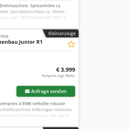
 Drehmaschine -Spitzenhöhe ca.
0mm -Spindeldurchlass ca. 50mm -
übe -Inkl. HEIDENHAIN ND 780 / 3-
Einsätzen -Elektrischer Futterschutz -
t 1700Kg Csdpfjztbhmex Adwsrf
Kleinanzeige
hine
nenbau
Junior R1
€ 3.999
Festpreis zzgl. MwSt.
Mehr Bilder anfragen
Anfrage senden
stenpreis 4.938€ nettoDie robuste
nschleifmaschine mitbringen massives
r höchste Schleifleistung. Der durch
ale Bandausnutzung und ein sicheres
rehstrommotor 380 V, 2,2kW, 2850