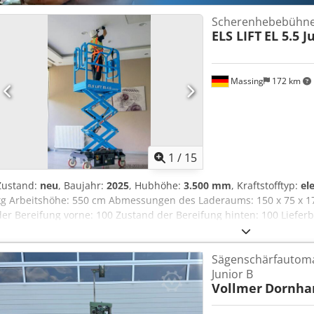
Scherenhebebühn
ELS LIFT
EL 5.5 J
Massing
172 km
1
/
15
Zustand:
neu
, Baujahr:
2025
, Hubhöhe:
3.500 mm
, Kraftstofftyp:
el
kg Arbeitshöhe: 550 cm Abmessungen des Laderaums: 150 x 75 x 1
der Bereifung vorne: 100 Zustand der Bereifung hinten: 100 Liefe
Rothlehner Arbeitsbühnen GmbH, um weitere Informationen zu erh
verfahren kleine kompakte Scheren-Arbeitsbühne, als sichere Altern
Sägenschärfautom
Arbeitshöhe: 5,50 m Korblast: 240 kg / 1 Person Plattformgröße: 0,5
Junior B
Durchfahrtbreite: 0,75 m Durchfahrthöhe: 1,78 m Gesamtlänge: 1,5
Vollmer
Dornhan
blau Batterieantrieb 12 V, Ladegerät vollautomatisch Betriebsstun
Cjdsxpczgopfx Adwerf Batteriestandsanzeige Bereifung Vollgummi, 