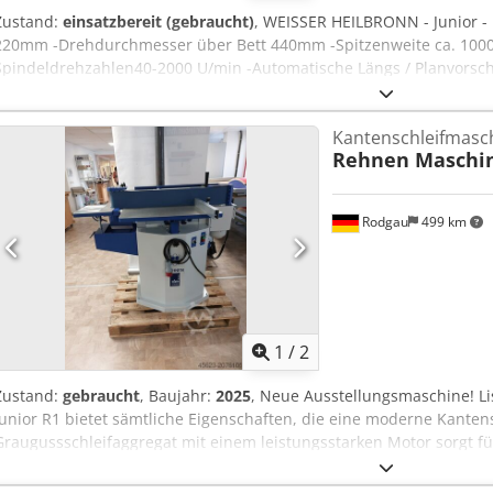
Zustand:
einsatzbereit (gebraucht)
, WEISSER HEILBRONN - Junior -
220mm -Drehdurchmesser über Bett 440mm -Spitzenweite ca. 100
Spindeldrehzahlen40-2000 U/min -Automatische Längs / Planvorsch
Achs - Digitalanzeige -FORKARDT F250 3-Backenfutter - Multifix mit 
L&Z Spindelabdeckung Abmaße: LxBxH 2,6x1,3x1,9 Meter / Gewich
Kantenschleifmasc
Rehnen Maschi
Rodgau
499 km
1
/
2
Zustand:
gebraucht
, Baujahr:
2025
, Neue Ausstellungsmaschine! Li
Junior R1 bietet sämtliche Eigenschaften, die eine moderne Kante
Graugussschleifaggregat mit einem leistungsstarken Motor sorgt fü
Federdruck in der Höhe verstellbare Arbeitstisch lässt eine optim
Arbeiten Oberteil in schwerer Gussausführung mit eingebautem D