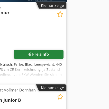
Kleinanzeige
e
unior
Preisinfo
ektrisch
, Farbe:
Blau
, Leergewicht: 440
78 cm CE-Kennzeichnung: ja Zustand
rbedingungen: EXW Wenden Sie sich an
alten. Push-Around: d.h. manuell zu
ative zu Leiter oder Rollgerüst.
Kleinanzeige
at Vollmer Dornhan
9 m x 1,33 m Eigengewicht: ca. 440 kg
0 m Bodenfreiheit: 0,07 m Lackierung
 Junior B
denzähler Neigungsmesser 2° / 3°
rot, nichtmarkierend Feststellbremsen