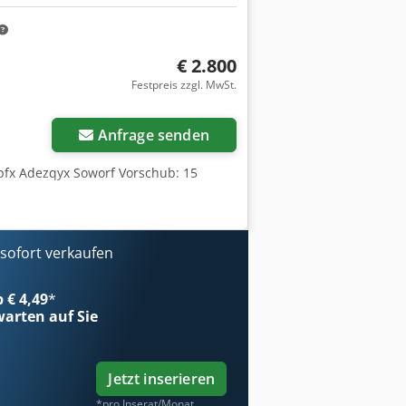
€ 2.800
Festpreis zzgl. MwSt.
Anfrage senden
fx Adezqyx Soworf Vorschub: 15
ofort verkaufen
b € 4,49
*
arten auf Sie
Jetzt inserieren
*pro Inserat/Monat