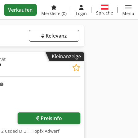
Verkaufen
Sprache
Merkliste
(0)
Login
Menü
Relevanz
Kleinanzeige
rät
P
r anfragen
Preisinfo
 12 Csded D U T Hopfx Adwerf