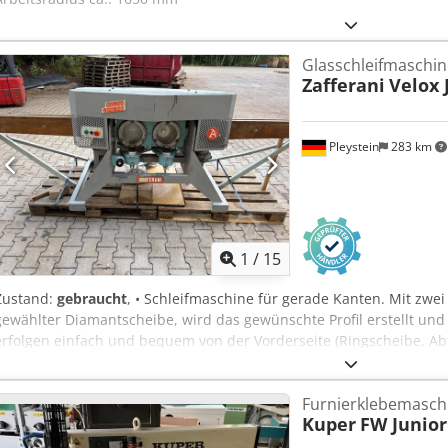
Glasschleifmaschin
Zafferani
Velox 
Pleystein
283 km
1
/
15
Zustand:
gebraucht
, • Schleifmaschine für gerade Kanten. Mit zwei
gewählter Diamantscheibe, wird das gewünschte Profil erstellt und 
erfolgen einfach und bequem von der Vorderseite (Ringscheibe, Abt
84082 • Breite – 0,90 m • Einlauf – 1,40 m, Auslauf – 1,40 m • Masch
Credpfxezr Iyae Adwsf • Gesamt – 4,13 m • Gewicht 1050 kg • Preis 
Furnierklebemasch
Kuper
FW Junior