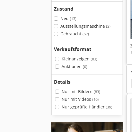
Zustand
Neu
(13)
Ausstellungsmaschine
(3)
Gebraucht
(67)
Verkaufsformat
Kleinanzeigen
(83)
Auktionen
(0)
Details
dsäge Panhans
Panhans Wellus
Panhans 621
Nur mit Bildern
(83)
Nur mit Videos
(16)
Nur geprüfte Händler
(39)