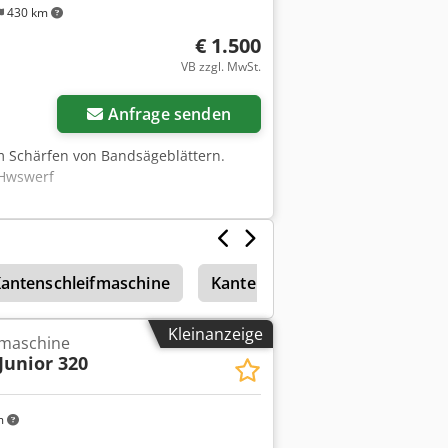
025 kurzfristig verfügbar,
430 km
sstattung, und Preis auf Anfrage
€ 1.500
VB zzgl. MwSt.
Anfrage senden
m Schärfen von Bandsägeblättern.
 Hwswerf
antenschleifmaschine
Kantenschleifer
Profilsch
Kleinanzeige
maschine
Junior 320
m