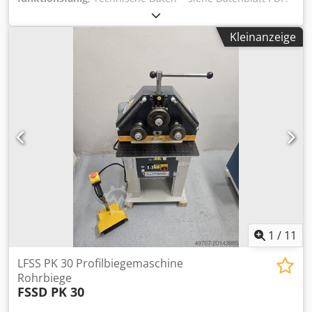
Dcedpfjup D Alex Ad Ijk
Kleinanzeige
1
/
11
LFSS PK 30 Profilbiegemaschine
Rohrbiege
FSSD PK 30