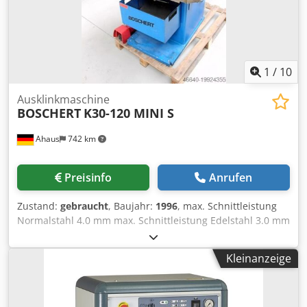
1
/
10
Ausklinkmaschine
BOSCHERT
K30-120 MINI S
Ahaus
742 km
Preisinfo
Anrufen
Zustand:
gebraucht
, Baujahr:
1996
, max. Schnittleistung
Normalstahl 4.0 mm max. Schnittleistung Edelstahl 3.0 mm
Winkeleinstellung stufenlos von - bis 30 - 120 Grad
Messerlänge 150 x 150 mm Arbeitshöhe 900 mm Tisch:
Kleinanzeige
1000 x 650 mm Motorleistung 3.0 kW Gewicht 850 kg
Abmessung L-B-H 1250 x 1000 x 1160 mm Dcodpfxsxabpdj
Ad Ijk Ausstattung: - Ausklinkmaschine mit
Winkelverstellung 30° - 120 ° - einfaches und funktionelles