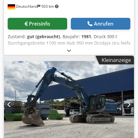
6000 x 650 x 1050 (H) – 1 Rollenband mm 6000 x 650 x 1050
Deutschland
503 km
(H) Gewicht kg 2200
Preisinfo
Anrufen
Zustand:
gut (gebraucht)
, Baujahr:
1981
, Druck 300 t
Durchgangsbreite 1100 mm Hub 950 mm Dcsdpjx Uru Nefx
Ad Iek Tischbreite 1050 mm Tischtiefe 1200 mm
Einbauhöhe 1180 mm Maschinengewicht ca. 20 t
Kleinanzeige
Raumbedarf ca. 2,8 x 3 x 4,5 m Diese hydraulische 4-
Säulenpresse OTT ist in einem gutem Zustand und sofort
verfügbar. Sonstiges: Lichtschranke, Umhausung
Vollständige elektr. Dokumentation Bohrbild im Tisch M20
/ Raster 135mm