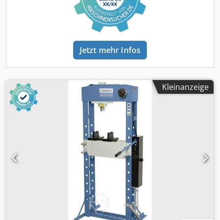
verwendbar. Rahmeninnenmaß ca. 2900 x 1410mm,
Nutzfläche ca. 2800 x 1300mm Arbeitshöhe ca. 900mm
Vakuumpumpe Becker VT4.40, 400V, 1,5 kW mit 40 m³/h
Leistung und zwei Vakuumbehältern jeweils 200 Liter,
dadurch komfortables Arbeiten, schnelles evakuieren.
Jetzt mehr Infos
Elektronischer Vakuumdruckschalter, dadurch schaltet
sich die Pumpe bei erreichtem Unterdruck ab und läuft
nicht ständig durch Fahrbar auf vier Lenkrollen,
feststellbar Rahmen leicht aufklappbar, wird mit zwei
Kleinanzeige
Riegeln verrieglt Doppelrahmen zum schnellen
auswechseln der Membran. Zurzeit ist eine neue
Silikonmembran montiert. Schnelles Verteilen des
Vakuums durch genutete Grundplatte CE-Zeichen
Originallack, einige Stellen ausgebessert Die
Silikonmembran und die Grundplatte wurden erneuert,
Maschine ist sofort einsatzbereit Abmessungen ca. 3100 x
1550 x 1020mm (LxBxH). Gewicht ca. 550kg. Die Maschine
kann gerne nach Terminabsprache bei uns vor Ort
vorgefuehrt werden. Wir bieten nur Maschinen an, die
vorfuehrbereit in unserem Lager stehen, siehe "weitere
Angebote dieses Anbieters".