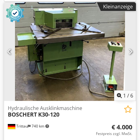
Kleinanzeige
1
/
6
Hydraulische Ausklinkmaschine
BOSCHERT
K30-120
€ 4.000
Trittau
740 km
Festpreis zzgl. MwSt.