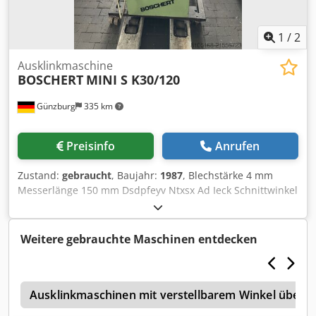
1
/
2
Ausklinkmaschine
BOSCHERT
MINI S K30/120
Günzburg
335 km
Preisinfo
Anrufen
Zustand:
gebraucht
, Baujahr:
1987
, Blechstärke 4 mm
Messerlänge 150 mm Dsdpfeyv Ntxsx Ad Ieck Schnittwinkel
30-120 ° Tischabmessungen 1000x650 mm
Weitere gebrauchte Maschinen entdecken
h
Ausklinkmaschinen mit verstellbarem Winkel über