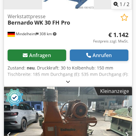
1
/
2
Werkstattpresse
Bernardo
WK 30 FH Pro
€ 1.142
Mindelheim
308 km
Festpreis zzgl. MwSt.
Anfragen
Anrufen
Zustand:
neu
, Druckkraft: 30 to Kolbenhub: 150 mm
Tischbreite: 185 mm Durchgang (E): 535 mm Durchgang (F):
140 mm Abstand Zylinder - Tisch (F1): 40 mm Dsdpfx Ajb
Ibdlod Ijck Abstand Zylinder - Tisch (F2): 1100 mm Zylinder
Kleinanzeige
verschiebbar (M): 200 mm Breite (A): 800 mm Tiefe (B): 700
mm Hoehe 1 (C):1770 mm Hoehe 2 (D): 1800 mm Gewicht:
ca. 168 kg Ausstattung: - Zwei einstellbare
Geschwindigkeiten für die Kolbenzustellung mittels
Hydraulikpumpe - Leistungsstarke Werkstattpressen für
Handwerks- und Reparaturbetriebe - Optimales Preis-
Leistungsverhältnis durch rationelle Bauart - Durch das