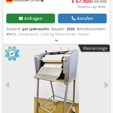
€ 67.900
Holzheim
295 km
€ 69.900
Festpreis zzgl. MwSt.
Anfragen
Anrufen
Zustand:
gut (gebraucht)
, Baujahr:
2020
, Betriebsstunden:
994 h
, Leergewicht: 3.500 kg Motormarke: Honda
Hubkapazität: 1.500 kg Hubhöhe: 3.000 cm CE-
Kennzeichnung: ja Technischer Zustand: gut Optischer
Kleinanzeige
Zustand: gut Transportabmessungen (L x B x H): (L/B/H):
9,35 m / 2,36 m / 2,54 m Wenden Sie sich an Tobias Mayr,
um weitere Informationen zu erhalten. Böcker AHK30-1500
- 30m, 1500kg, BJ 2020 Anhängerkran aus 1. Hand mit
wenig Betriebsstunden Der Anhängerkran AHK 30 bietet
mit seinem bewährten Design und zuverlässiger
Steuerungstechnik den Einstieg in die Böcker Krantechnik.
Er erreicht Ausfahrlängen bis 30 m und hebt mit seinem
Teleskopmast aus Aluminium Nutzlasten bis 1.500 kg. Die
feinfühlige Steuerung führt alle Bewegungen punktgenau
aus. Hersteller: Böcker Modell: AHK30-1500 Baujahr: 2020 -
EZ 10/2020 Betriebsstunden abgelesen: 994 Stunden