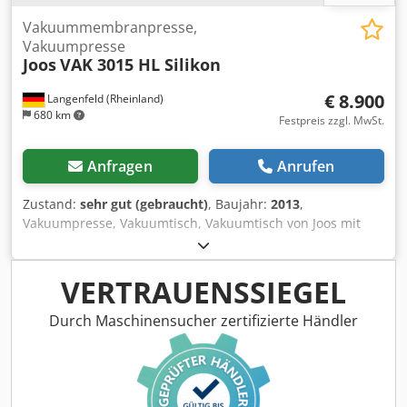
Vakuummembranpresse,
Vakuumpresse
Joos
VAK 3015 HL Silikon
€ 8.900
Langenfeld (Rheinland)
680 km
Festpreis zzgl. MwSt.
Anfragen
Anrufen
Zustand:
sehr gut (gebraucht)
, Baujahr:
2013
,
Vakuumpresse, Vakuumtisch, Vakuumtisch von Joos mit
Silikonmembrane Dsdpfsy Hl Hpex Ad Iock Universell
einsetzbare Presse, Furnierpresse zum Furnieren,
Beschichten, Formverleimen, Formfurnieren,
VERTRAUENSSIEGEL
Kantenanleimen etc. Sie können mit dieser Presse mit
einigen Einschränkungen durchaus auf eine hydraulische
Durch Maschinensucher zertifizierte Händler
Furnierpresse verzichten. Neue hitzebeständige
Silikonmembran, extrem dehnfähig und leicht zu reinigen.
Auch für Verformung von vorgeheizten thermoplastischen
Materialien wie Acrylglas oder Mineralwerkstoffen