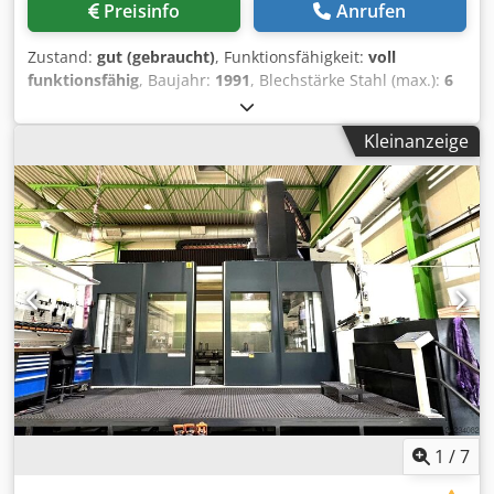
Preisinfo
Anrufen
Zustand:
gut (gebraucht)
, Funktionsfähigkeit:
voll
funktionsfähig
, Baujahr:
1991
, Blechstärke Stahl (max.):
6
mm
, Leistung:
0,004 kW (0,01 PS)
, Gesamtgewicht:
1.600
kg
, Schneiden 6 mm bei 400 N/mm² 4 mm bei 600 N/mm²
Kleinanzeige
Winkel-Verstellung stufenlos 30 - 120 ° Dsdpfjzp Dr Tex Ad
Iock Antriebsleistung ca. 4 KW
1
/
7