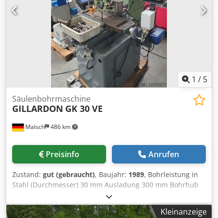
1
/
5
Säulenbohrmaschine
GILLARDON
GK 30 VE
Malsch
486 km
Preisinfo
Anrufen
Zustand:
gut (gebraucht)
, Baujahr:
1989
, Bohrleistung in
Stahl (Durchmesser) 30 mm Ausladung 300 mm Bohrhub
150 mm Kreuztisch 600 x 180 Gesamtleistungsbedarf 1,5
kW Maschinengewicht ca. 1,1 t Raumbedarf ca. 1,0 x 1,0 x
Kleinanzeige
2,2 m Säulenbohrmaschine mit Kreuztisch und 3-fach