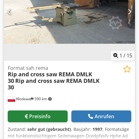
EWK 3010 leistungsstark führt zu einem Schecksaldo. Eine
solche "automatische Kontrollwaage" kann verwendet
werden Faltschachteln, Kartons, Beutel, Schachteln,
Becher etc. Für eine 100-prozentige Kontrolle verpackter
Produkte, Dodpfx Ajg Rkwbed Ieck um Ihre Gewichtsdaten
zu sortieren und auszuwerten. Wenn Sie weitere
Informationen benötigen. Wir sind hier um zu helfen! Bitte
kontaktieren Sie uns über das Kontaktformular oder rufen
Sie uns an Ihre Anzeige wurde automatisch übersetzt.
1
/
15
Übersetzungsfehler sind möglich.
Format sah rema
Rip and cross saw REMA DMLK
30
Rip and cross saw REMA DMLK
30
Kłodawa
590 km
Preisinfo
Anrufen
Zustand:
sehr gut (gebraucht)
, Baujahr:
1997
, Formatsäge
mit funktionstüchtigem Seitenwagen Dcedpfxsfv Hphe Ad