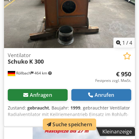
serienmäßige Fußpedal bleiben die Hände frei für das
Werkstück - Erhöhter Einsatzbereich durch das optional
erhältliche Druckdornset (10-tlg). - Druckzylinder mit
integrierter Rückzugfeder für den Kolbenrückzug -
Geschweißter Stahlrahmen für hohe Beanspruchung und
hohe Standfestigkeit - Vielseitig einsetzbar durch nach
links und rechts verschiebbarem Druckzylinder
1
/
4
Ventilator
Schuko
K 300
€ 950
Röllbach
464 km
Festpreis zzgl. MwSt.
Anfragen
Anrufen
Zustand:
gebraucht
, Baujahr:
1999
, gebrauchter Ventilator
Radialventilator mit Keilriemenantrieb Einsatz im Rohluft-
und Reinluftbereich möglich Stahllaufrad mit Stahlflügeln
Suche speichern
auf mehrfach gelagerter Zwischenwelle montiert
Kleinanzeige
Ausblasrichtung GL 360/5 Anschluß 300 mm Dcedpfx Adjzk