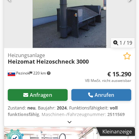
Stecker Gebrauchtmaschine überholt SAB geprüft mit
Farbe, Ausstattung, Zustand, Eigenschaften etc. der
Gewährleistung + Ersatzteil Service Option:
angebotenen Fahrzeuge sind ohne Gewähr.
Wartungsvertrag Lieferservice Einweisung &
Schreibfehler-/Irrtümer-/ Zwischenverkauf vorbehalten
Inbetriebnahme Besuchen Sie unser großes
Dodpfx Aezg Ahhod Iock
Bäckereimaschinen Lager mit vielen
Hörnchenwickelmaschinen! Dcsdpfx Ashfhpvjd Ijk
1
/
19
Heizungsanlage
Heizomat
Heizoschneck 3000
€ 15.290
Pezinok
220 km
VB MwSt. nicht ausweisbar
Anfragen
Anrufen
Zustand:
neu
, Baujahr:
2024
, Funktionsfähigkeit:
voll
funktionsfähig
, Maschinen-/Fahrzeugnummer:
2511569
VG-057341
, Gesamtgewicht:
1.460 kg
, Ausstattung:
Dokumentation/Handbuch
, Ich biete zum Verkauf ein
Kleinanzeige
neues (Herstellungsjahr 2024) und unbenutztes