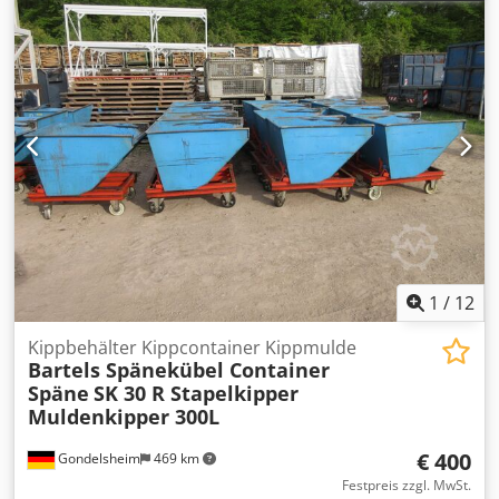
Digitalanzeige. Automatischer Vorschub muss geprüft
werden. Dcedpfx Aezmix Hsd Ijk
1
/
12
Kippbehälter Kippcontainer Kippmulde
Bartels Spänekübel Container
Späne
SK 30 R Stapelkipper
Muldenkipper 300L
€ 400
Gondelsheim
469 km
Festpreis zzgl. MwSt.