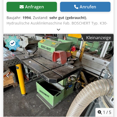
Anfragen
Anrufen
Baujahr:
1994
, Zustand:
sehr gut (gebraucht)
,
Hydraulische Ausklinkmaschine Fab. BOSCHERT Typ. K30-
120 Sehr guter Zustand, Bj. 1994 Technische Daten
Fabrikat BOSCHERT Type: K30-120 Djdehygztjpfx Ad Ieck
Kleinanzeige
Baujahr: 1994 Schnittleistung: 6 mm in St 40 / 4 mm in
Niro Messerlänge: 200 mm Schnittwinkel: 30-120°
Arbeitshub: 40 mm Tischhöhe: 900 mm Anschlußleistung:
6 kVA Gewicht: ca. 1600 kg Abmessungen: ca. 1500 x 1200 x
1300 mm Alle Angaben ohne Gewähr. Die Maschine
befindet sich in einem sehr guten Zustand. Eine
Vorführung unter Strom ist jederzeit in unserer
Ausstellungshalle möglich.
1
/
5