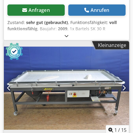
Anfragen
Anrufen
Zustand:
sehr gut (gebraucht)
, Funktionsfähigkeit:
voll
funktionsfähig
, Baujahr:
2009
, 1x Bartels SK 30 R
Kippbehälter Kipper Kippmulde Spänekübel Spänewagen
Kippcontainer Kübel Container 8 Stück vorhanden !!!!
Kleinanzeige
Dsdpfx Adszb Awyo Ijck Inhalt ca 300L Nutzlast 1000KG
Maße ca 120x84x100cm Weitere Daten bitte dem letzten
Bild entnehmen Sehr guter Zustand, Siehe Bilder Stapler
ist zum verladen vorhanden Abholung nur nach
Terminabsprache in 75053 Gondelsheim Versand per
Spedition möglich, bitte mit PLZ anfragen
1
/
15