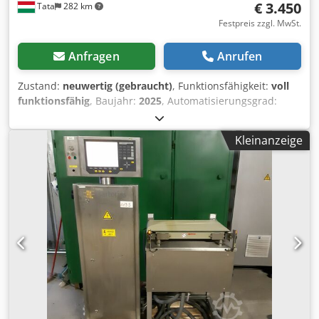
€ 3.450
Tata
282 km
Festpreis zzgl. MwSt.
Anfragen
Anrufen
Zustand:
neuwertig (gebraucht)
, Funktionsfähigkeit:
voll
funktionsfähig
, Baujahr:
2025
, Automatisierungsgrad:
Halbautomatisch
, Betätigungsart:
elektrisch
, Anzahl der
Walzen:
3
, Walzendurchmesser:
118 mm
, Gesamtgewicht:
Kleinanzeige
220 kg
, Leistung:
0,75 kW (1,02 PS)
, Eingangsspannung:
400 V
, Eingangsfrequenz:
50 Hz
, Art des Eingangsstroms:
Drehstrom
, Ausstattung:
CE-Kennzeichnung,
Dokumentation/Handbuch, Fuß-Fernbedienung,
Notausschalter, gehärtete Walzen
, NEU!!! LFSS PK 30
Profilbiegemaschine, Rohrbieger 30 mm /ct2275/
Hersteller: LFSS Typ: PK30 Baujahr: 2025 Horizontal- und
Vertikalbetrieb Walzen: 2 angetrieben Oberwalze manuell
auf- und abwärts bewegen Max. Wellendurchmesser: 30
mm Arbeitsgeschwindigkeit: 4 m/min Biegeleistung: -
Flachstahl: 50 x 10 mm - Vierkant: 35 mm - Geschlossener
Querschnitt: 40 x 40 mm - Rohr: 48 x 3 mm Anschlusswert: