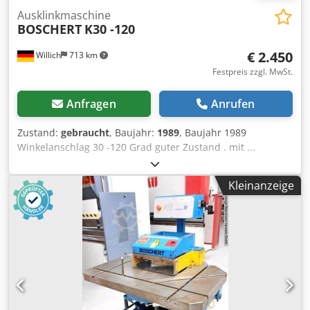
Ausklinkmaschine
BOSCHERT
K30 -120
€ 2.450
Willich
713 km
Festpreis zzgl. MwSt.
Anfragen
Anrufen
Zustand:
gebraucht
, Baujahr:
1989
, Baujahr 1989
Winkelanschlag 30 -120 Grad guter Zustand . mit ...
Anschlag Gewicht 600 kg +++++ Bitte beachten Sie, dass
die Maschine im demontierten und verladebereiten
Kleinanzeige
Dedoliuihjpfx Ad Ieck Zustand ist. Aus diesem Grund ist
eine Vorführung unter Strom oder die Fertigung eines
Videos nicht möglich. Darüber hinaus enthält unsere
Anzeige die aussagefähigsten Fotos von bestmöglicher
Qualität. Die Zusendung weiterer Bilder ist leider nicht
möglich. +++++