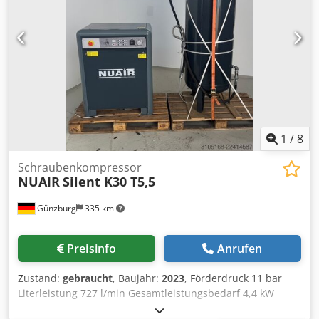
1
/
8
Schraubenkompressor
NUAIR
Silent K30 T5,5
Günzburg
335 km
Preisinfo
Anrufen
Zustand:
gebraucht
, Baujahr:
2023
, Förderdruck 11 bar
Literleistung 727 l/min Gesamtleistungsbedarf 4,4 kW
Dodjzpbi Nopfx Ad Iock Maschinengewicht ca. 170 kg