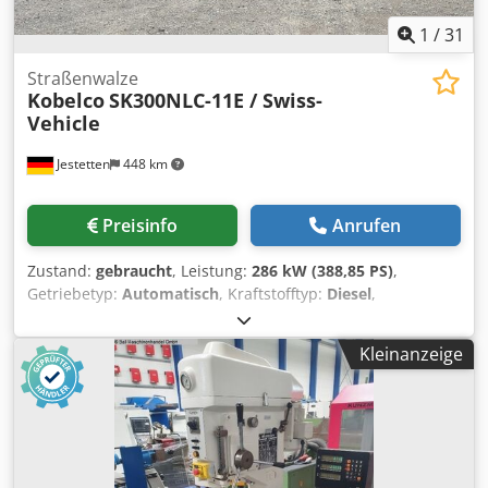
1
/
31
Straßenwalze
Kobelco
SK300NLC-11E / Swiss-
Vehicle
Jestetten
448 km
Preisinfo
Anrufen
Zustand:
gebraucht
, Leistung:
286 kW (388,85 PS)
,
Getriebetyp:
Automatisch
, Kraftstofftyp:
Diesel
,
Betriebsgewicht:
32.700 kg
, Erstzulassung:
06/2025
,
nächste Prüfung (TÜV):
07/2026
, Gesamtlänge:
10.710 mm
,
Kleinanzeige
Gesamtbreite:
25.500 mm
, Gesamthöhe:
32.000 mm
,
Ausstattung:
Klimaanlage
,