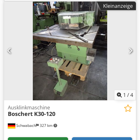
Zubehör/Ausstattung: - Druckluftkessel - Kältetrockner S-
Kleinanzeige
AiR EVO MAX EVO-900
1
/
4
Ausklinkmaschine
Boschert
K30-120
Schwabach
327 km