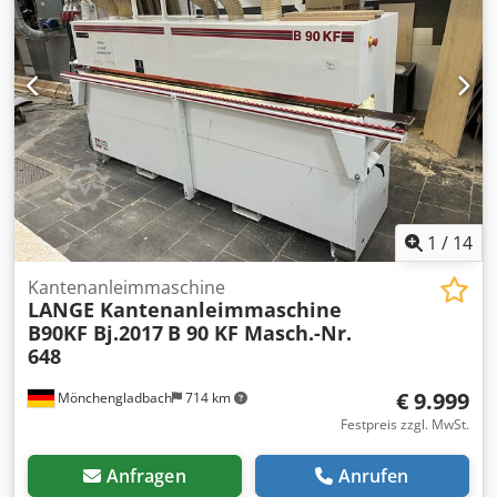
1
/
14
Kantenanleimmaschine
LANGE Kantenanleimmaschine
B90KF Bj.2017
B 90 KF Masch.-Nr.
648
€ 9.999
Mönchengladbach
714 km
Festpreis zzgl. MwSt.
Anfragen
Anrufen