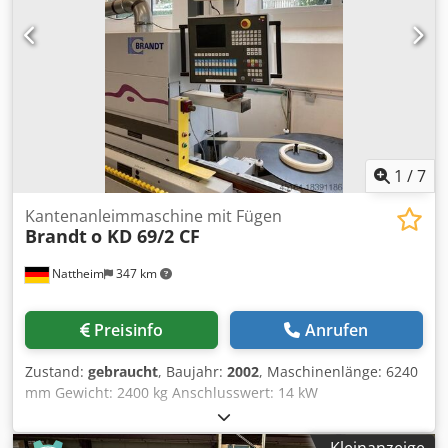
gesteuertes Trennmittelsprühgerät mit Trennmittel Riepe-
LPZ/II Für den Auslaufbereich: Elektronisch gesteuertes
Reinigungsmittelsprühgerät mit Reinigungsmittel Riepe-
LP163/93 (nur in Verbindung mit Fügefräsaggregat 1961
und Flächenziehklinge 1964) Fügefräsaggregat
Fügefrässtation 1803 (2x 2,6 kW, 200 Hz, 12000 min-1) Mit
zwei eintauchgesteuerten Fräsaggregaten 1 Aggregat im
Gegenlauf 1 Aggregat im Gleichlauf Eintauchweg 5 mm mit
1
/
7
statischem Frequenzumformer 200 Hz ohne Fräswerkzeug
mit ProLock-Einschraubspanner für schnellen
Kantenanleimmaschine mit Fügen
Werkzeugwechsel Werkzeug für 1803 (Werkstückhöhe bis
Brandt
o KD 69/2 CF
60 mm) Diamantfräser PRO UT 2 Stück (vorne und hinten)
inkl. Schutzhauben Ø 100-63 - Ø 30 mm, Z = 3 + 3 + 3, 1x
Nattheim
347 km
Linkslauf, 1x Rechtslauf Lärmreduzierter Fräser mit
integrierter Späneführung DFC-Technik (System Leitz)
Preisinfo
Anrufen
Spanabnahme max.2 mm bei 60 Djdpjvvkfdjfx Aqwjkr
Zustand:
gebraucht
, Baujahr:
2002
, Maschinenlänge: 6240
mm Gewicht: 2400 kg Anschlusswert: 14 kW
Absaugdurchmesser: 120 / 140 mm Lagerort: Nattheim
Dksdpjvvkfwefx Aqwor