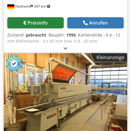
Nattheim
347 km
Preisinfo
Anrufen
Zustand:
gebraucht
, Baujahr:
1996
, Kantendicke : 0.4 - 12
mm Rollenkante : 3 x 45 mm bzw. 0.8 - 60 mm
Werkstückbreite min. : 65 mm Werkstücklänge min.: 160
mm Werkstückdicke : 10 - 55 mm Vorschub : 13 m/min
Kleinanzeige
Vorfräsen ( Fügen ) Leimbecken Quickmelt Verleimteil
Kappen Bündigfräsen Fasefräsen Radiusfräsen
Eckenkopieren Flachziehklinge Schwabbelaggregat
Maschinenmaße: 7450 x 1220 x 2400 mm Gewicht : 3000 kg
Djdpfx Aqjvvkd Tjwokr Lagerort: Nattheim