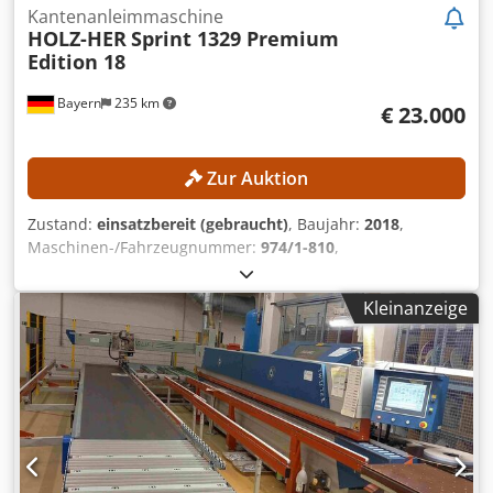
Kantenanleimmaschine
HOLZ-HER
Sprint 1329 Premium
Edition 18
Bayern
235 km
€ 23.000
Zur Auktion
Zustand:
einsatzbereit (gebraucht)
, Baujahr:
2018
,
Maschinen-/Fahrzeugnummer:
974/1-810
,
Funktionsfähigkeit:
voll funktionsfähig
, Betriebsstunden:
1.483 h
, Werkstückhöhe (max.):
60 mm
,
Kleinanzeige
Vorschubgeschwindigkeit X-Achse:
18 m/min
,
Steuerungsmodell:
Edge Control 19 mit 18,5"
Touchscreen
, Die Maschine wurde zuletzt im Februar 2026
gewartet und läuft noch bis zum 05.08.2026 unter Strom!
Die Maschine hat folgende Konfiguration:
Fügefräsaggregat 1802 Motorleistung: 2 x 2,0 kW 1. Fräser:
Diamant Ø 70 x 64 x 30 mm, Z2+2, Linkslauf für
Fügefrässaggregat 2. Fräser: Diamant Ø 70 x 64 x 30 mm,