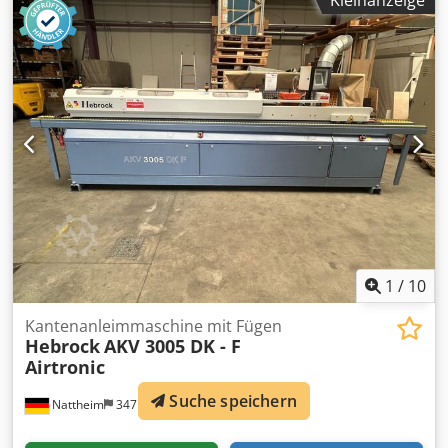
Kleinanzeige
1
/
10
Kantenanleimmaschine mit Fügen
Hebrock
AKV 3005 DK - F
Airtronic
Suche speichern
Nattheim
347 km