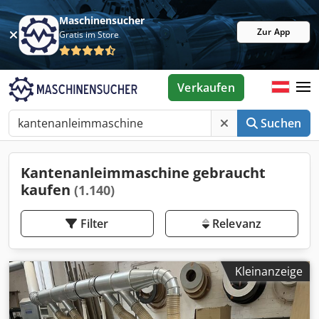
Maschinensucher
Zur App
Gratis im Store
Verkaufen
Suchen
Kantenanleimmaschine gebraucht
kaufen
(1.140)
Filter
Relevanz
Kleinanzeige