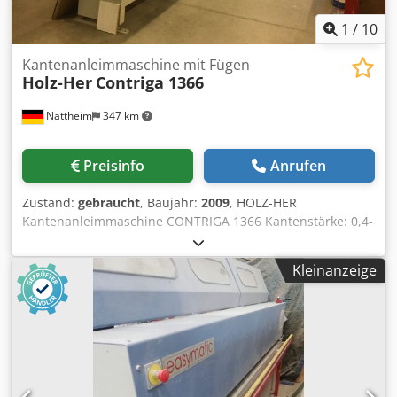
1
/
10
Kantenanleimmaschine mit Fügen
Holz-Her
Contriga 1366
Nattheim
347 km
Preisinfo
Anrufen
Zustand:
gebraucht
, Baujahr:
2009
, HOLZ-HER
Kantenanleimmaschine CONTRIGA 1366 Kantenstärke: 0,4-
30 mm (je nach Bestückung) Kantenhöhe: 51/66 mm (je
nach Bestückung) Plattenstärke: 6-45/60 mm (je nach
Kleinanzeige
Bestückung) Kantenarten: Rollen- und Streifenware
Vorschubgeschwindigkeiten: Stufenloser Vorschub von 12-
30 m/min (je nach Bestückung) mit verstellbarer
Einlaufebene im Magazinbereich (max. Verstellweg 30 mm)
mit höhenverstellbarem Magazinteller zur Veränderung
des unteren Kantenüberstandes mit großem Magazinteller
Ø 820 mm für Kantenrollen bis Ø 800 mm mit