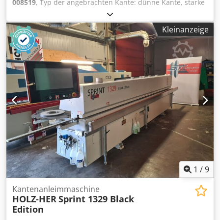
008519
, Typ der angebrachten Kante: dünne Kante, starke
geliefert. Der Käufer hat das Recht, die Ware vor der
Kante Klebesystem: PUR, Laser Fügefräsen: ja
Abholung zu inspizieren, und übernimmt die
Multifunktionsaggregat: ja Djdszruytepfx Aqwokr
Verantwortung für die Installation, die Sicherung und die
Kleinanzeige
Oberfräsaggregat: ja Max. Vortriebsgeschwindigkeit: 40
Nutzung der Maschine am Bestimmungsort. Externe
m/min Maximale Plattendicke: 60 mm Arbeitsaggregate: 12
Referenz: 6527
nr
1
/
9
Kantenanleimmaschine
HOLZ-HER
Sprint 1329 Black
Edition