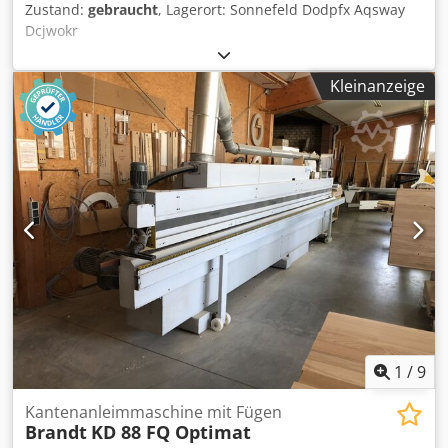
Zustand:
gebraucht
, Lagerort: Sonnefeld Dodpfx Aqsway
Klebstoffresten). Zubehör und Zusatzausstattung • PUR-
Dcjwokr
Paket: enthält einen Schnellwechselkopf und einen
Trichter. OTT TRANSLIFT – Transportvorrichtung Die
Vorrichtung dient zur automatischen Handhabung der
Kleinanzeige
Werkstücke und deren Rückführung zum Bediener. •
Manipulator: einständig mit Saugfunktion, maximale
Traglast 60 kg. • Bewegungen: Drehung 0°/90° und
Übergabe auf ein Rückführband. • Rückführband: Breite
900 mm, Länge entspricht der Maschine. •
Werkstückmaße: maximale Länge 3.000 mm, maximale
Breite 1.300 mm.
1
/
9
Kantenanleimmaschine mit Fügen
Brandt
KD 88 FQ Optimat