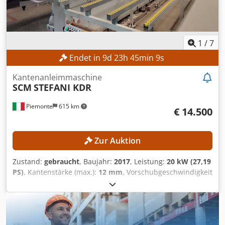
Bürstenaggregat – Werkzeuge vorhanden Dkjdpfxszrmtfe
Aqwjr Plattendicke min.: 6 mm Plattendicke max.: 45 mm
Plattenbreite min.: 60 mm Plattenlänge min.: 180 mm
Vorschubregelung: Stufenlos Leimsystem: Leimtopf
1
/
7
Spannung: 400 V Stromverbrauch: 53,31 A Sicherung: 63 A
Endet in
9
d
23
h
45
min
6
s
Abmessungen & Gewicht Abmessungen ( L x B x H): 5.900 x
1.350 x 2.550 mm Transportgewicht: 3.000 kg Hinweis: Die
Kantenanleimmaschine
Abziehklingen oben und unten sind aktuell nicht
SCM
STEFANI KDR
funktionsfähig.
Piemonte
615 km
€ 14.500
Zur Auktion
Zustand:
gebraucht
, Baujahr:
2017
, Leistung:
20 kW (27,19
PS)
, Kantenstärke (max.):
12 mm
, Vorschubgeschwindigkeit
X-Achse:
20 m/min
, Die Maschine hat folgende
Konfiguration: Vorfräsaggregat Endkappaggregat Anzahl
Motoren Endkappaggregat: 2 Grobfräsaggregat oben und
unten Anzahl Motoren Grobfräsaggregat: 2
Eckenrundungsaggregat Anzahl Motoren