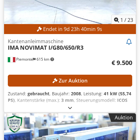
1
/
23
Endet in
9
d
23
h
40
min
6
s
Kantenanleimmaschine
IMA
NOVIMAT I/G80/650/R3
Piemonte
615 km
€ 9.500
Zur Auktion
Zustand:
gebraucht
, Baujahr:
2008
, Leistung:
41 kW (55,74
PS)
, Kantenstärke (max.):
3 mm
, Steuerungsmodell:
ICOS
OPEN
, Die Maschine hat folgende Konfiguration:
Vorfräsaggregat Herstellermodell: R3 L20
Auktion
Eingriffssteuerung: Automatisch zeitgesteuert
Motorleistung: 4 kW Drehzahl: 9.000 U/min
Kantenbearbeitung Anzahl Kantenbearbeitungsaggregate:
10 Kappsägeaggregat Herstellermodell: 8,42/39/B Anzahl