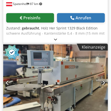
Spatenhof
87 km
Preisinfo
Anrufen
Zustand:
gebraucht
, Holz Her Sprint 1329 Black Edition
schwere Ausführung - Kantenstärke 0,4 - 8 mm (15 mm mit
Werkzeugwechsel) 18,5" Touchscreen Steuerung, Power-
PC-Farbbildschirm motorische, positioniergesteuerte
Kleinanzeige
Brücken-Höhenverstellung Vorfräsaggregat zum Anfügen
vor der Verleimstation autom. Einlauflineal 1350 mm MOT
Kantenmagazin vollautomatisch für Rollen- und
Streifenware MOT Klebeauftragsstation GLU-JET Patronen -
Granu + PU-Verleimung, Dünnfilmtechnologie Kantenhöhe
max. 60 mm Leimhöhenverstellung / Tast-Düse
Hochglanzpaket Druckwerk 1913 mot. motorisch-
pneumatisch NC-Servoachse Kappaggregat für Rollen- und
Streifenware bis 15 mm Kantenstärke mit elektro-
pneumatischer Umstellung von 0-10° schräge der
Kappsägen Dkedpfxozdzlme Aqwer
Multifunktionsfräsaggregat MOT 6 - NC-Steuerachsen: