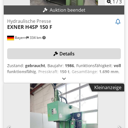
1
/
3
Auktion beendet
Hydraulische Presse
EXNER
H4SP 150 F
Bayern
334 km
Details
Zustand:
gebraucht
, Baujahr:
1986
, Funktionsfähigkeit:
voll
funktionsfähig
, Presskraft:
150 t
, Gesamtlänge:
1.690 mm
,
Gesamtbreite:
1.440 mm
, Gesamthöhe:
2.800 mm
, Kein
Mindestpreis - garantierter Verkauf zum höchsten Gebot!
Kleinanzeige
TECHNISCHE DETAILS Druck: 150 t Ölmenge: 480 l Crsdozk
A Ucepfx Afdjf Nachlaufweg: 30 mm Sicherheitsabstand:
180 mm MASCHINEN DETAILS Gesamtleistungsbedarf: 18,5
kW Abmessungen & Gewicht Abmessungen: 1440 x 1690 x
2800 mm Maschinengewicht: ca. 4200 kg