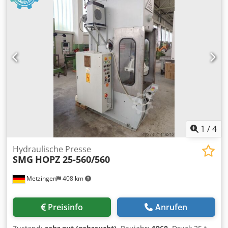
Stößelaufspannfläche 440 x 360 mm -
Stößeleinspannzapfen 40 mm - Tischgröße 630 x 500 mm -
Tischbohrung / Durchbruch 180 mm - E.-Fußtaster - 2
Handbedienpult - Antrieb 400 V / 8,75 kW - Platzbedarf ca.
B 800 x H 2750 x T 1150 mm - Gewicht ca. 2000 kg
1
/
4
Hydraulische Presse
SMG
HOPZ 25-560/560
Metzingen
408 km
Preisinfo
Anrufen