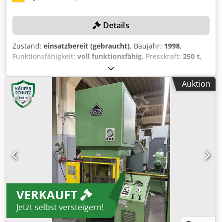
Details
Zustand:
einsatzbereit (gebraucht)
, Baujahr:
1998
,
Funktionsfähigkeit:
voll funktionsfähig
, Presskraft:
250 t
,
Hub:
400 mm
, Ständerweite:
1.350 mm
, Einbauhöhe:
600
mm
, TECHNISCHE DETAILS Druck: 250 t Ständerweite:
Auktion
1.350 mm Hub: 400 mm Einbauhöhe: 600 mm
Tischabmessungen: 1.250 x 800 mm Seitendurchgang: 640
mm Crsdpfozk E A Ajx Afdef Tischhöhe: 800 mm
MASCHINEN-DETAILS Abmessungen & Gewicht
Raumbedarf ca.: 3.600 x 2.800 x 5.700 mm
Maschinengewicht ca.: 36.000 kg
VERKAUFT
Jetzt selbst versteigern!