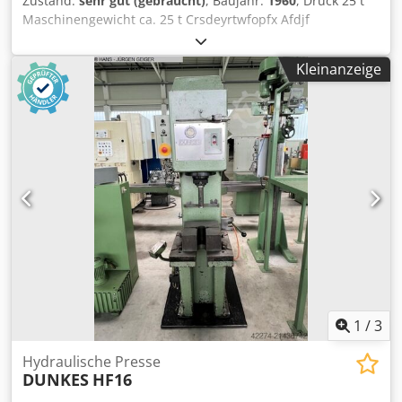
Zustand:
sehr gut (gebraucht)
, Baujahr:
1960
, Druck 25 t
Maschinengewicht ca. 25 t Crsdeyrtwfopfx Afdjf
Beschreibung folgt!
Kleinanzeige
1
/
3
Hydraulische Presse
DUNKES
HF16