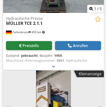
1
/
5
Hydraulische Presse
MÜLLER
TCE 2.1.1
Tiefenbronn
450 km
Preisinfo
Anrufen
Zustand:
gebraucht
, Baujahr:
1959
,
Maschinen-/Fahrzeugnummer:
4501
, Hydraulische
Tischpresse Crjdpfxozp Nxro Afdjf
Kleinanzeige