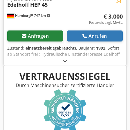
Edelhoff
HEP 45
€ 3.000
Hamburg
747 km
Festpreis zzgl. MwSt.
Anfragen
Anrufen
Zustand:
einsatzbereit (gebraucht)
, Baujahr:
1992
, Sofort
ab Standort frei : Hydraulische Einständerpresse Edelhoff
Type HEP 45 Baujahr 1992 Maschine entspricht der
neuesten UVV Druckleistung 45 to Tisch 1000 x 1000 mm
Hub 300 mm Crsdezrbtmepfx Afdjf Antrieb 7,5 kw Gewicht
VERTRAUENSSIEGEL
6 to 4 Führungsbolzen des Oberstößels sind gebrochen.
Diese müssten ausgeschraubt und ersetzt werden.
Durch Maschinensucher zertifizierte Händler
Abgesehen davon läuft die Maschine einwandfrei. Zum
Preis von Euro 3.000.—zzgl. Mwst. ab Standort