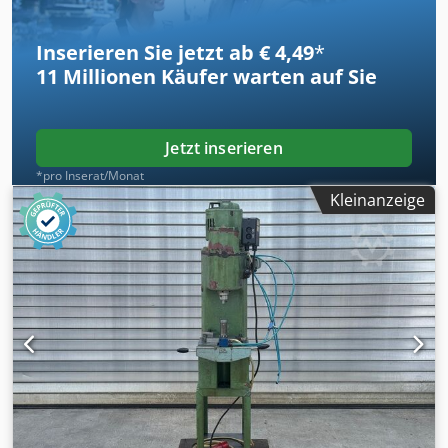
Inserieren Sie jetzt ab € 4,49
*
11 Millionen
Käufer warten auf Sie
Jetzt inserieren
*pro Inserat/Monat
Kleinanzeige