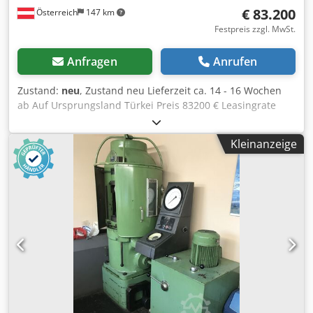
€ 83.200
Österreich
147 km
Festpreis zzgl. MwSt.
Anfragen
Anrufen
Zustand:
neu
, Zustand neu Lieferzeit ca. 14 - 16 Wochen
ab Auf Ursprungsland Türkei Preis 83200 € Leasingrate
1572.48 € Presskraft 130 to Nominalpresskraft bei 4.5 mm
Tischlänge 650 mm Tischbreite 950 mm Durchfallloch im
Kleinanzeige
Tisch 220 mm Hub 1 - 132 mm Hubzahl 50 1/min
Stößelführungen 6 Stößelverstellung 95 mm Zapfenloch im
Stößel 70 mm Ausladung 325 mm Einbauhöhe 500 mm
Motor 11 kW Länge 1800 mm Breite 1725 mm Höhe 3020
mm Gewicht 8000 kg Geschweißte
Stahlrahmenkonstruktion 6-fach Stößelführung
Pneumatische Kupplungs-Bremskombination
Schutzeinhausung mit Lichtschranken und seitlichen
Türen Mechanische Überlastsicherung Zwei Hand und
Fußpedalbedienung manuelle Hubverstellung motorische
Stößelverstellung variable Hubzahl über
Frequenzumformer Betriebsmodi: * Einstellbetrieb *