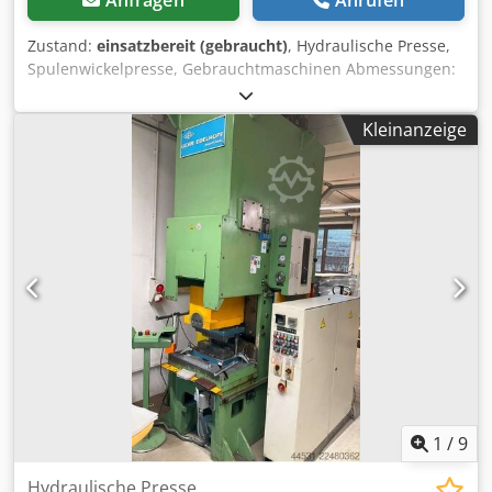
Anfragen
Anrufen
Zustand:
einsatzbereit (gebraucht)
, Hydraulische Presse,
Spulenwickelpresse, Gebrauchtmaschinen Abmessungen:
1340 x 1240 x 2740 mm Gewicht: 640 kg Elektrische
Spezifikationen: 400V Hydraulischer Druck: 100 bar Crjdsu
Kleinanzeige
Hkfpopfx Afdjf Hublänge: 180 mm
1
/
9
Hydraulische Presse