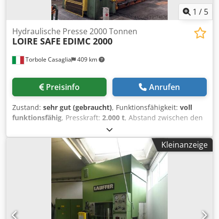
1
/
5
Hydraulische Presse 2000 Tonnen
LOIRE SAFE
EDIMC 2000
Torbole Casaglia
409 km
Preisinfo
Anrufen
Zustand:
sehr gut (gebraucht)
, Funktionsfähigkeit:
voll
funktionsfähig
, Presskraft:
2.000 t
, Abstand zwischen den
Säulen:
5.100 mm
, Rückzugskraft:
130 t
, HYDRAULISCHE
PRESSE LOIRE SAFE mod. EDIMC 2000 Maximal einstellbare
Kleinanzeige
Stößelkraft 200 bis 2.000 Tonnen N. 04 Zylinder Csdpowlgr
Rsfx Afdsrf Netto-Rücklaufkraft Schlitten Ton 130 Maximale
Stückabmessungen mm 5.000 x 2.800 x 1.700 Max.
Stückgewicht kg 60.000 Gewicht Oberteil 35.000 kg
Schlittenhub mm 1.500 Maximaler Abstand zwischen
Arbeitsplatten mm 2.500 Mindestabstand zwischen
Arbeitsplatten 1.000 mm Vorderer Ständerabstand mm