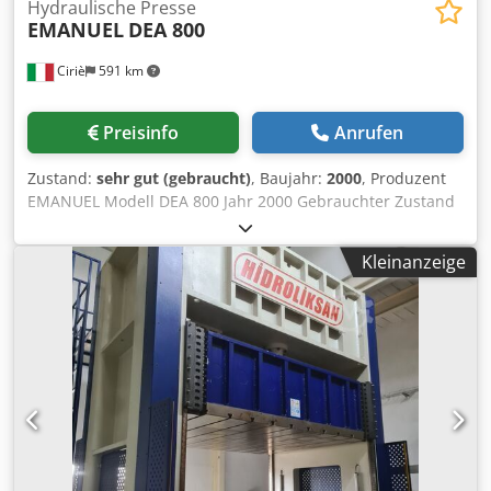
Hydraulische Presse
EMANUEL
DEA 800
Ciriè
591 km
Preisinfo
Anrufen
Zustand:
sehr gut (gebraucht)
, Baujahr:
2000
, Produzent
EMANUEL Modell DEA 800 Jahr 2000 Gebrauchter Zustand
Lagernummer Cod.0337 Leistung 800 Tonnen.
Schlittenhub 900 mm. Annäherungsgeschwindigkeit
Kleinanzeige
mm/sec 400 mm Arbeitsgeschwindigkeit bei 100% mm/sec
15 mm Arbeitsgeschwindigkeit bei 50% mm/sec 31
Schlittenrücklaufgeschwindigkeit mm/sec 400 mm
Maximales vertikales Licht. 1.500 mm
Formträgertischgröße 2.500 x 1.500 mm
Blechhaltertischgröße 2.380 x 970 mm Blechhalterkissen –
Gesamtkraft (Tonnen) 600 Tonnen. Crjdpfxjwiidwe Afdsf
Unterer Niederhalterhub 450 mm.