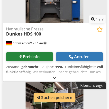
1
/
7
Hydraulische Presse
Dunkes
HDS 100
Attenkirchen
237 km
Preisinfo
Anrufen
Zustand:
gebraucht
, Baujahr:
1996
, Funktionsfähigkeit:
voll
funktionsfähig
, Wir verkaufen unsere gebrauchte Dunkes
HDS 100: Presskraft 1000 kN Stößelhub 300 mm
Einbauhöhe 400 mm Tischhöhe über Flur 950 mm Crsdpszi
Kleinanzeige
D R Aefx Afdof Tischfläche B x T 830 x 630 mm Stößelfläche
B x T 830 x 630 Stößelbohrung / Zapfenspannung Ø 50 mm
Suche speichern
Maschinenabmessungen B x T x H 2120 x 1565 x 4000 mm
Ölmenge 650 Liter Eilsenk- oder Vortreibgeschwindigkeit
400 mm/s Bildschirmsteuerung Typ CNC50 SPS Steuerung