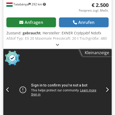
€ 2.500
Tatabánya
292 km
Festpreis zzgl. MwSt.
Anfragen
Anrufen
Zustand:
gebraucht
, Hersteller: EXNER Crjdpjxbf Ndofx
Afdof Typ: EX 20 Maximale Presskraft: 20 t Tischgröße: 480
x 350 mm Maximale Werkzeughöhe: 230 mm
Kleinanzeige