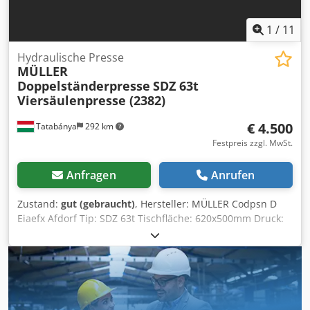
1
/
11
Hydraulische Presse
MÜLLER
Doppelständerpresse
SDZ 63t
Viersäulenpresse (2382)
€ 4.500
Tatabánya
292 km
Festpreis zzgl. MwSt.
Anfragen
Anrufen
Zustand:
gut (gebraucht)
, Hersteller: MÜLLER Codpsn D
Eiaefx Afdorf Tip: SDZ 63t Tischfläche: 620x500mm Druck:
63 t