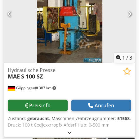
Erstserien-Teilen mit Folgeverbundwerkzeugen - Wir
haben diese Maschine im Jahr 2019 als Neumaschine für
340.000 EUR gekauft Csdpsyilh Iefx Afdsrf
1
/
3
Hydraulische Presse
MAE
S 100 SZ
Göppingen
387 km
Preisinfo
Anrufen
Zustand:
gebraucht
, Maschinen-/Fahrzeugnummer:
51568
,
Druck: 100 t Cedjcxxrropfx Afdsrf Hub: 0-500 mm
Tischfläche: 800 x 650 mm Stößelfläche: 800 x 600 mm
Durchfallöffnung im Tisch: 355 mm Tischhöhe über Boden: