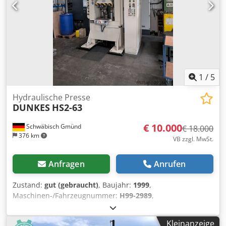
1
/
5
Hydraulische Presse
DUNKES
HS2-63
€ 10.000
Schwäbisch Gmünd
€ 18.000
376 km
VB zzgl. MwSt.
Anfragen
Anrufen
Zustand:
gut (gebraucht)
, Baujahr:
1999
,
Maschinen-/Fahrzeugnummer:
H99-2989
,
Funktionsfähigkeit:
voll funktionsfähig
, Leistung:
24 kW
(32,63 PS)
, Eingangsspannung:
400 V
, Eingangsstrom:
63
Kleinanzeige