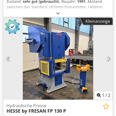
Zustand:
sehr gut (gebraucht)
, Baujahr:
1991
, Abstand
Besichtigung und Abholung nach Absprache.
zwischen den Ständern:1870mm Einbauhöhe: 1400mm
Abholung/Logistik: Inkl. Verladen per Kran
Crsdpswyuqkofx Afdjf Tischlänge: 1600mm Länge: 3400mm
Breite: 3400mm Höhe: 3500mm Gewicht: 19000kg
Kleinanzeige
1
/
2
Hydraulische Presse
HESSE by FRESAN
FP 130 P