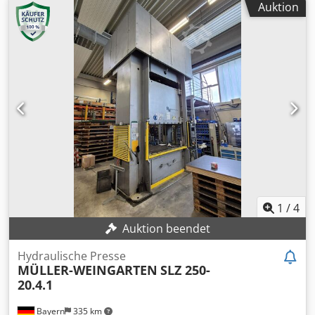
Auktion
800 mm Einbauhöhe: 1130 mm Maschinengewicht ca.: 5,7
t Ausladung: 310 mm Raumbedarf ca. LxBxH: 1,2 x 2,0 x
3,67 m Einbauhöhe ist angegeben bei Hub oben. Maschine
wuerde auf neue sicherheitsvorschrift umgebaut:
Sicherheitsabstand: 270mm / Nachlaufmessung 135 m/s,
Nachlaufweg 44 mm.
1
/
4
Auktion beendet
Hydraulische Presse
MÜLLER-WEINGARTEN
SLZ 250-
20.4.1
Bayern
335 km