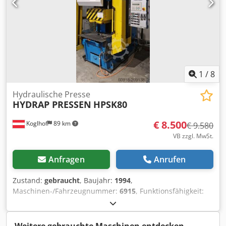
1
/
8
Hydraulische Presse
HYDRAP PRESSEN
HPSK80
€ 8.500
Koglhof
89 km
€ 9.580
VB zzgl. MwSt.
Anfragen
Anrufen
Zustand:
gebraucht
, Baujahr:
1994
,
Maschinen-/Fahrzeugnummer:
6915
, Funktionsfähigkeit:
ungeprüft
, Betriebsstunden:
27.436 h
, Presskraft:
80 t
,
Hub:
300 mm
, Tischbreite:
500 mm
, Tischlänge:
700 mm
,
Stößelplattenbreite:
400 mm
, Stößelplattenlänge:
500 mm
,
Weitere gebrauchte Maschinen entdecken