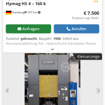
Hymag
HS 4 – 160 k
€ 7.500
Hamburg
747 km
Festpreis zzgl. MwSt.
Anfragen
Anrufen
Zustand:
gebraucht
, Baujahr:
1988
, Sofort aus
Rennsportabteilung frei : Hydraulische Viersäulen Presse
Hymag Type HS 4 – 160 k Crjdpfxjzrbtgj Afdef Baujahr 1988
Umbau neueste UVV in 2020 Druckleistung 160 to Tisch
Kleinanzeige
1500 x 850 mm Hub 500 mm Antrieb 11 kw Gewicht 7 to