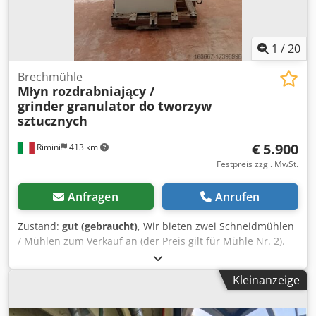
1
/
20
Brechmühle
Młyn rozdrabniający /
grinder
granulator do tworzyw
sztucznych
€ 5.900
Rimini
413 km
Festpreis zzgl. MwSt.
Anfragen
Anrufen
Zustand:
gut (gebraucht)
, Wir bieten zwei Schneidmühlen
/ Mühlen zum Verkauf an (der Preis gilt für Mühle Nr. 2).
Die Maschinen wurden zum Zerkleinern von Kunststoff
eingesetzt, können aber auch für andere Kunststoffe
Kleinanzeige
verwendet werden. Beide sind für Flüssigkeitskühlung
ausgelegt. Technische Daten (Mühle Nr. 1, quadratischer
Sockel): - Abmessungen: 150 x 115 cm / Höhe: 210 cm -