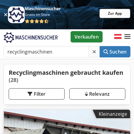
Maschinensucher
Zur App
Gratis im Store
Verkaufen
Suchen
Recyclingmaschinen gebraucht kaufen
(28)
Filter
Relevanz
Kleinanzeige