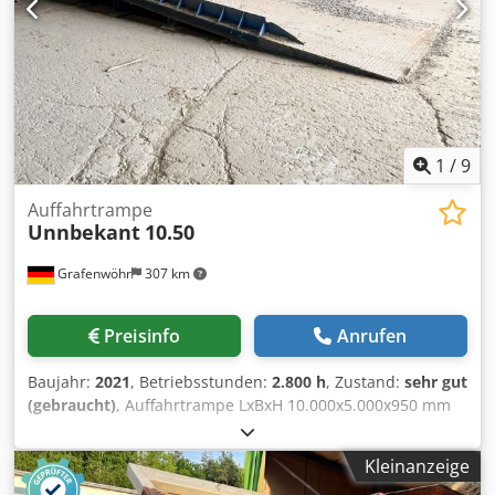
1
/
9
Auffahrtrampe
Unnbekant
10.50
Grafenwöhr
307 km
Preisinfo
Anrufen
Baujahr:
2021
, Betriebsstunden:
2.800 h
, Zustand:
sehr gut
(gebraucht)
, Auffahrtrampe LxBxH 10.000x5.000x950 mm
Csdezffu Ispfx Agrerf in einwandfreiem Zustand, kaum
benutzt sehr stabile Konstruktion
Kleinanzeige