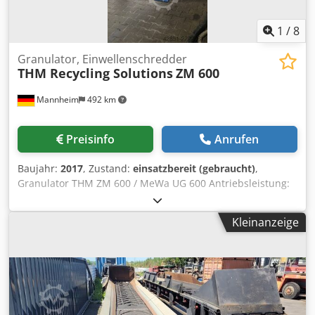
1
/
8
Granulator, Einwellenschredder
THM Recycling Solutions
ZM 600
Mannheim
492 km
Preisinfo
Anrufen
Baujahr:
2017
, Zustand:
einsatzbereit (gebraucht)
,
Granulator THM ZM 600 / MeWa UG 600 Antriebsleistung:
55 kW Rotorlänge: 600 mm Credszhg Eyopfx Agrof
Rotordurchmesser: ca. 480 mm Anzahl der Messer: 18
Kleinanzeige
Rotormesser und 3 Statormesser Rotordrehzahl: Die
Maschine kann bei Bedarf mit 4 unterschiedlichen
Drehzahlen arbeiten: 257 rpm / 317 rpm /343 rpm / 422
rpm. Gewicht: ca. 5500 kg Schaltschrank nagelneu
(Original von THM recycling solutions GmbH) Hydr.
Nachdrückvorrichtung (HNDE), Einwurfhaube, Verfügbar