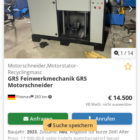
1
/
14
Motorschneider,Motorstator-
Recyclingmasc
GRS Feinwerkmechanik
GRS
Motorschneider
€ 14.500
Pöttmes
283 km
VB MwSt. nicht ausweisbar
Anfragen
Anrufen
Suche speichern
Baujahr:
2023
, Zustand:
neu
, Angebot für kurze Zeit! Alter
Preis: 17.500,00 € netto Csdpfx Aomcbpcogrsrf Neuer