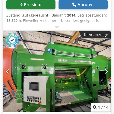
Preisinfo
Anrufen
Zustand:
gut (gebraucht)
, Baujahr:
2014
, Betriebsstunden:
18.520 h
, Einwellenzerkleinerer besonders geeignet fuer
die Nachzerkleinerung, Granulierung von
vorgeschreddertem Material. Anwendung:
Kleinanzeige
Gewerbeabfaelle zur thermischen oder wertstoffllichen
Verwertung z.B. Papier, Kartonagen, Kunst und
Schaumstoffe, Gummi, Leder, Textilien, Bodenbelaege. etc.
Lindner Power Komet 1800 Baujahr 2014 Schaltschrank;
komplett mit ABB-FU, Rückkühler Crodpfx Aewxmb Esgrsf
Bedienpult Trichter Antriebsmotoren : 200 kW Hydraulik
Aggregat: komplett Gesamtgewicht ca. 21 t Abmessungen
ca. LxBxH mm: 5000 x 2800 x 3000mm Besichtigung: nach
Vereinbarung moeglich. Lieferzeit: sofort
1
/
14