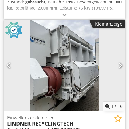
Zustand:
gebraucht
, Baujahr:
1996
, Gesamtgewicht:
10.000
kg
, Rotorlänge:
2.000 mm
, Leistung:
75 kW (101,97 PS)
,
Drehzahl (max.):
80 U/min
, Lindner Micromat MS 2000
Antriebsmotor : 75 kW ,400 V/50 Hz Schaltschrank:
Kleinanzeige
komplett Stern/Dreieck Rotordrehzahl: bei 50 Hz ca. 80
U/min. Rotormesser: 104 Stk. Neu Rotormesserform:
43x43x19,5 mm Cedjwtbyxepfx Agrsrf Einfuelloeffnung: LxB
2030 x 1650 mm Rotorlaenge: 2030 mm Rotorflugkreis: 560
mm Abstreifkamm:ja Gegenmesser: ja Hydraulikaggregat:
komplett Hydraulikzylinder Siebkassette:Siebe 50x50 mm
Gesamtgewicht ca. 9,5 t Abmessungen LxBxH mm: ca.4520
x2970 x 2660 mm Besichtigung und Probelauf nach
Vereinbarung moeglich. inkl. Trichter Lieferzeit: sofort
1
/
16
Einwellenzerkleinerer
LINDNER RECYCLINGTECH