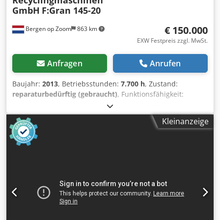
Recyclingmaschinen
GmbH
F:Gran 145-20
€ 150.000
Bergen op Zoom
863 km
EXW Festpreis zzgl. MwSt.
Anfragen
Anrufen
Baujahr:
2013
, Betriebsstunden:
7.700 h
, Zustand:
reparaturbedürftig (gebraucht)
, Funktionsfähigkeit:
eingeschränkt funktionsfähig
,
Maschinen-/Fahrzeugnummer:
12090
, Es handelt sich um
Kleinanzeige
einen Recyclingextruder mit seitlicher Zuführung für
Material (Flakes, Pellets etc.). Das System wird mit
Schaltkasten und doppelten Vakuumsysstem geliefert. Am
Ende der Schnecke fehlt das Pelletiersystem – ist nicht im
Lieferumfang. Der Zylinder endet am Flansch. Der Extruder
wird ohne Schnecke geliefert. Der Frequenzumformer für
den Hauptmotor wurde vor 3 Jahren durch ein neues Gerät
ersetzt. Installierte Leistung ca.: 474 kW Kühlwasserbedarf
ca.: 190 l/min Frischwasserverbrauch ca.: 110 l/h
Feedsystem: • Durchmesser der Zuführschnecke: 200 mm •