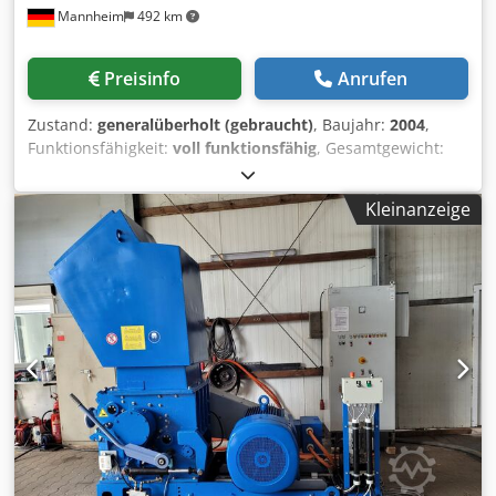
Mannheim
492 km
Preisinfo
Anrufen
Zustand:
generalüberholt (gebraucht)
, Baujahr:
2004
,
Funktionsfähigkeit:
voll funktionsfähig
, Gesamtgewicht:
30.000 kg
, Rotordurchmesser:
800 mm
, Rotorlänge:
1.200
mm
, Leistung:
250 kW (339,91 PS)
, Universal-Granulator,
Kleinanzeige
Schlaggranulator , Codow Am Nqepfx Agrerf
Antriebsleistung: 250 kW, Schaltschrank mit
Frequenzumrichter (Baujahr 2019 ) Im 05.2023 wurde die
Rotorwelle durch eine Tauschwelle erneuert, incl. neue
Lager und Dichtungen. Rotorlänge: 1200 mm,
Rotordurchmesser: 800 mm, Messer-Anzahl /Rotor: 36
Stück, Messer-Anzahl/Stator: 4 x 6 Stück, 2 hydraulisch
drehbare Statoren mit je 2 Reihen Gegenmesser.
Feineinstellung der Messer erfolgt hydraulisch, an
laufender Maschine, Funktion 2: Grobverstellung der
Statoren um 180 ° Hydraulischer Nachdrücker,
Lagertemperatur-Überwachung, Zentralschmierung für die