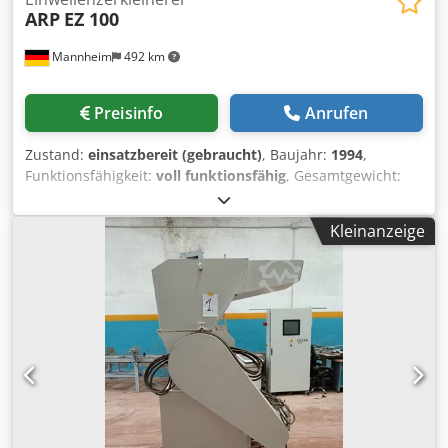
ARP
EZ 100
Mannheim
492 km
Preisinfo
Anrufen
Zustand:
einsatzbereit (gebraucht)
, Baujahr:
1994
,
Funktionsfähigkeit:
voll funktionsfähig
, Gesamtgewicht:
3.800 kg
, Rotorlänge:
1.000 mm
, Leistung:
18,5 kW (25,15
PS)
, Einwellenschredder mit Austragungsschnecke, Ideal
Kleinanzeige
für Kabel, Holz, Späne, 2 Siebe vorhanden, 15 mm + 20
mm, Hydraulikaggregat, Schaltschrank wurde erneuert,
Maschine stand ca. 12 Jahre außer Betrieb, getestet
,einsatzbereit Codpfxeznn Agj Agrjrf