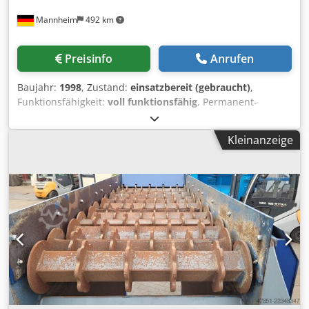
Schlitten zum Spalten von Stämmen, mit 1300-Grad-
Mannheim
492 km
Digitalsteuerung, mehreren Voreinstellungsmöglichkeiten
für die Größe, Blattdurchbiegungsanzeige, Laserlineal, 25–
45 m3/8 Stunden; abhängig von Holzart, Durchmesser und
Preisinfo
Anrufen
Schnittbild - 2-5 Rollenbahnen mit Auswerfern - 2-6
Querförderbahnen mit Vereinzeler - 2-7 Storti TGS-78
Baujahr:
1998
, Zustand:
einsatzbereit (gebraucht)
,
Zuschnittsäge: mit digitaler Steuerung, drei Sägeeinheiten
Funktionsfähigkeit:
voll funktionsfähig
, Permanent-
für bis zu doppelt so große Zuschnittkapazität - 2-8
Überbandmagnet, inklusive Gestell, Gurtgeschwindigkeit:
Rollenbahnen mit Klassierer - 2-9
ca. 1,7 m/sec, Antriebsleistung: 4 kW (Getriebemotor kpl.
Zwischenprismenmagazin - 2-10 Rollenbahn - 2-11 Costa
Kleinanzeige
nagelneu), Gesamtlänge: ca. 2650 mm , Breite: 1500 mm,
Leopard II. Seriencutter, mit 2-Achs-Vorschubautomatik
Höhe: 700 mm, Gurtbreite: 1000 mm, ideale
und Leistungsregelung - 2-12 Rollenbahn mit Absetzer und
Installationsabstand: 200-250 mm(max. 300 mm), Gewicht
Sortiertisch - 2-13 Förderbänder für Klumpenabfälle - 2-14
ohne Gestell: ca. 3000 kg, Crjdpezma Ewefx Agrjf
Mahlwerk (Trommel) Cedpfx Agjv Hm T Sjrerf - 2-15
Förderer der Mahlmaschine: Schneckenförderer,
Becherwerk, Redler (Option für die Beladung von LKWs mit
Walking-Floor) 3. Hilfsmaschinen: - 3-1 E. Gillet-
Schlitzbandsäge, zugehörige Förderbänder, Manipulator,
Vorschubmechanismus - 3-2 Schreinerbandsäge (800) - 3-3
Paletten-Würfelschneidemaschine (Sternkammer) - 3-4
SOCOLEST Valdoi Doppel-Kantenanleimkreissägen, mit