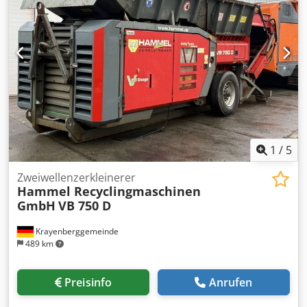
1
/
5
Zweiwellenzerkleinerer
Hammel Recyclingmaschinen
GmbH
VB 750 D
Krayenberggemeinde
489 km
Preisinfo
Anrufen