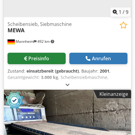
Förderbahnen, mit Ablängkreissäge - 3-5 VEB STANDARD
Einachs-Formatkreissägemaschine - 3-6 STVO Einachs-
1
/
9
Formatkreissägemaschine
Scheibensieb, Siebmaschine
MEWA
Mannheim
492 km
Preisinfo
Anrufen
Zustand:
einsatzbereit (gebraucht)
, Baujahr:
2001
,
Gesamtgewicht:
3.000 kg
, Scheibensiebmaschine,
Sieblänge: ca. 2600mm, Siebbreite: ca. 910mm,
Scheibenabstand: ca. 170 mm, (versetzt ca. 85 mm),
Kleinanzeige
Achsenabstand: ca. 50-60 mm Gesamtlänge: 3450 mm,
Gesamtbreite: 1500 mm, Höhe: 2400 mm, Gewicht. ca.
2500 kg, Crjdpfjzmav Nsx Agref FLENDER Getriebe, 6
Achsenlager von der Antriebsseite nagelneu, Gebrauchte
Maschine in gutem einsatzbereiten Zustand, Kein
Typenschild mehr vorhanden