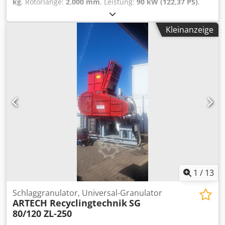
kg
, Rotorlänge:
2.000 mm
, Leistung:
90 kW (122,37 PS)
,
Drehzahl (max.):
80 U/min
, Lindner Micromat MS 2000
Antriebsmotor : 90 kW ,400 V/50 Hz Schaltschrank:
Kleinanzeige
komplett Stern/Dreieck Rotordrehzahl: bei 50 Hz ca. 80
U/min. Rotormesser: 80 Stk. Neu Rotormesserform:
Stumpfmesser 60 mm Einfuelloeffnung: LxB 2030 x 1650
mm Rotorlaenge: 2030 mm Rotorflugkreis: 560 mm
Abstreifkamm:ja Gegenmesser: ja Hydraulikaggregat:
komplett Siebkassette: Siebe nach Kundenwunsch
Credpfxewtbyro Agrsf Gesamtgewicht ca. 10,5 t
Abmessungen LxBxH mm: ca.4520 x2970 x 2660 mm
Besichtigung und Probelauf nach Vereinbarung moeglich.
inkl. Trichter Lieferzeit: sofort
1
/
13
Schlaggranulator, Universal-Granulator
ARTECH Recyclingtechnik
SG
80/120 ZL-250