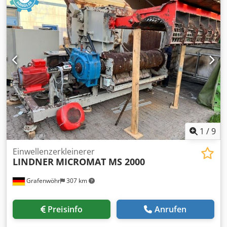
1
/
9
Einwellenzerkleinerer
LINDNER
MICROMAT MS 2000
Grafenwöhr
307 km
Preisinfo
Anrufen