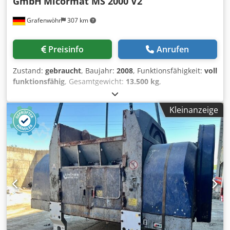
GmbH
Micormat MS 2000 V2
Grafenwöhr
307 km
Preisinfo
Anrufen
Zustand:
gebraucht
, Baujahr:
2008
, Funktionsfähigkeit:
voll
funktionsfähig
, Gesamtgewicht:
13.500 kg
,
Rotordurchmesser:
470 mm
, Schaltschranklänge:
2.800
mm
, Schaltschrankbreite:
600 mm
, Schaltschrankhöhe:
Kleinanzeige
2.100 mm
, Rotorlänge:
2.000 mm
, Leistung:
220 kW
(299,12 PS)
, Drehzahl (max.):
80 U/min
, Breite der
Einfüllöffnung:
1.650 mm
, Einfüllöffnung Länge:
2.060 mm
,
Siebperforation:
50 mm
, Eingangsspannung:
400 V
, Das
leistungsstärkste Modell: Micromat 2000 V2 Antriebsmotor
: 2 x 110 kW ,400 V/50 Hz Schaltschrank: komplett mit FU
Rotordrehzahl: bei 50 Hz ca. 80 U/min. Rotormesser: 104
Stk. Neu Rotormesserform: 43x43x19,5 mm
Einfuelloeffnung: LxB 2030 x 1650 mm Rotorlaenge: 2030
mm Rotorflugkreis: 560 mm Abstreifkamm:ja
Gegenmesser: ja Cedpfx Aoyxxk Sogrorf Hydraulikaggregat: