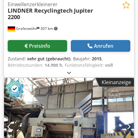
Einwellenzerkleinerer
LINDNER Recyclingtech
Jupiter
2200
Grafenwöhr
307 km
Preisinfo
Anrufen
Zustand:
sehr gut (gebraucht)
, Baujahr:
2015
,
Betriebsstunden:
14.900 h
, Funktionsfähigkeit:
voll
funktionsfähig
, Gesamtgewicht:
33.000 kg
, Leistung:
264
kW (358,94 PS)
, Drehzahl (min.):
70 U/min
,
Kleinanzeige
Eingangsspannung:
400 V
, Langsamlaufender robuster
Einwellenzerkleinerer Geeignet fuer die Vor- Zerkleinerung
verschiedenster Materialien ohne massive Stoerstoffe.
Anwendung: Zerkleinerung von Industrie - und
Gewerbemuell, Folien, Verpackungsmaterialien, Textilien,
Papier, Gummi, Abbruchholz, Paletten, Papierrollen,
Kabeltrommeln, Mischkunststoffen zur thermischen und
wertstofflichen Verwertung, lose oder in Ballen gepresst.
Lindner Jupiter 2200 Antriebleistung: 2x 132 kW (ABB