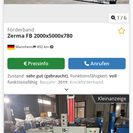
1
/
6
Förderband
Zerma
FB 2000x5000x780
Mannheim
492 km
Preisinfo
Anrufen
Zustand:
sehr gut (gebraucht)
, Funktionsfähigkeit:
voll
funktionsfähig
, Baujahr:
2019
, Knickförderband,
Steigband, Nutzlänge 7000 mm, waagerecht 2000mm,
steigend: 5000 mm. Antrieb 2,2 kW, Band-Innenbreite: 700
Kleinanzeige
mm, Gurtbreite/Nutzbreite: 500 mm, min. Abwurfhöhe ca
3,0 m; max. Abwurfhöhe ca 3,4 m Crjdpfozfwlxjx Agrof