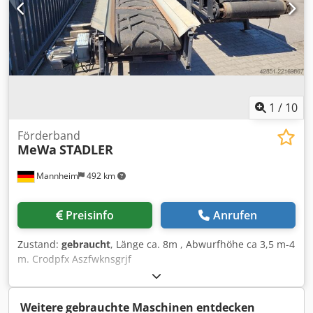
ab ca. Ende August
1
/
10
Förderband
MeWa
STADLER
Mannheim
492 km
Preisinfo
Anrufen
Zustand:
gebraucht
, Länge ca. 8m , Abwurfhöhe ca 3,5 m-4
m. Crodpfx Aszfwknsgrjf
Weitere gebrauchte Maschinen entdecken