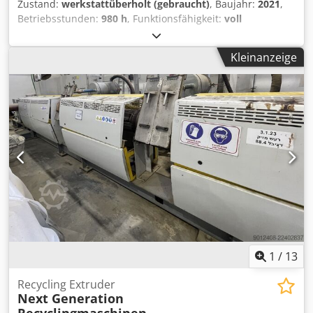
Zustand:
werkstattüberholt (gebraucht)
, Baujahr:
2021
,
Betriebsstunden:
980 h
, Funktionsfähigkeit:
voll
funktionsfähig
, Gesamtbreite:
2.500 mm
, Gesamtgewicht:
19.000 kg
, Leistung:
280,23 kW (381,01 PS)
, Jahr der
Kleinanzeige
letzten Überholung:
2025
, VZ 850 DK, Volvo Penta TAD16 L
770 PS, 3300 Betriebsstunden - Bandgurt neuwertig, Rollen
erneuert - Zerkleinerungswellen 7/7-5 Metall Crodpfx Ajw S
Iiiegref - Brechbalken mit Kamm - Gegenrechen neuwertig
- zwei Trichter - langes Austragsband - CAT Motor C9.3 -
Abgasnorm EPA Tier 4 final - nur 980 Betriebsstunden
1
/
13
Recycling Extruder
Next Generation