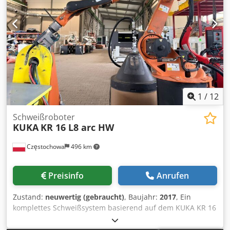
1
/
12
Schweißroboter
KUKA
KR 16 L8 arc HW
Częstochowa
496 km
Preisinfo
Anrufen
Zustand:
neuwertig (gebraucht)
, Baujahr:
2017
, Ein
komplettes Schweißsystem basierend auf dem KUKA KR 16
L8 Lichtbogen-Industrieroboter mit KRC4-Steuerung und
Fronius CMT-Schweißsystem. Das System umfasst einen