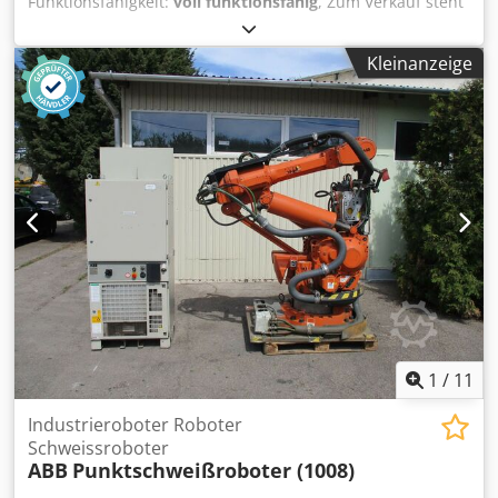
Funktionsfähigkeit:
voll funktionsfähig
, Zum Verkauf steht
unser Reis Schweißroboter in gutem Zustand . Der
Schweißroboter ist komplett mit Einhausung abzugeben
Kleinanzeige
und sofort verfügbar. ( Technische Daten auf den Fotos )
Crsdpfx Answra S Dodsf Typ : Reis RV 20-16 Steuerung und
Bedieneinheit PHG 10-2 Die Anlage steht in unserem Werk
in Ungarn / 2699 Szügy und wird ab Standort verkauft . (
Abbau nach Absprache mit Käufer möglich ) Gerne
erwarten wir Ihren Besuch zur Besichtigung und
Vorführung der Anlage ( nach Absprache ). Die Anlage wird
mit dem ungelochtem Schweißtisch verkauft !!!! ( letztes
Foto ) Die gelochte Version ist nicht Bestandteil des
Verkaufs.
1
/
11
Industrieroboter Roboter
Schweissroboter
ABB
Punktschweißroboter (1008)