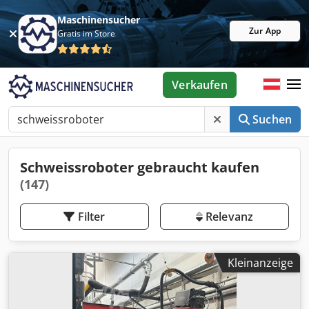
Maschinensucher
Zur App
Gratis im Store
Verkaufen
Suchen
Schweissroboter gebraucht kaufen
(147)
Filter
Relevanz
Kleinanzeige