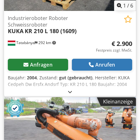
1
/
6
Industrieroboter Roboter
Schweissroboter
KUKA
KR 210 L 180 (1609)
€ 2.900
Tatabánya
292 km
Festpreis zzgl. MwSt.
Anfragen
Anrufen
Baujahr:
2004
, Zustand:
gut (gebraucht)
, Hersteller: KUKA
Cedpeh Dw Ersfx Andsrf Typ: KR 210 L 180 Baujahr: 2004
Nettogewicht: 1245 kg
Kleinanzeige