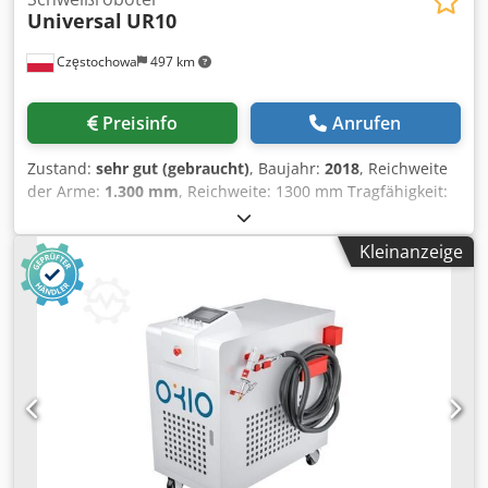
Universal
UR10
Częstochowa
497 km
Preisinfo
Anrufen
Zustand:
sehr gut (gebraucht)
, Baujahr:
2018
, Reichweite
der Arme:
1.300 mm
, Reichweite: 1300 mm Tragfähigkeit:
12,5 kg Gewicht: 33,5 kg Typ: MSIP-REM-URK-UR10 Baujahr:
2018 Seriennummer: S300711 Lorch S5 RoboMIG XT Cobot-
Kleinanzeige
Schweißgerät Cedpfjw N N Dcsx Andjrf 400-A-
Schweißgerät.