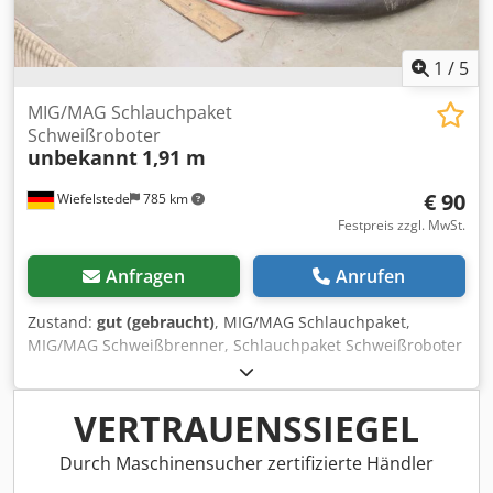
1
/
5
MIG/MAG Schlauchpaket
Schweißroboter
unbekannt
1,91 m
€ 90
Wiefelstede
785 km
Festpreis zzgl. MwSt.
Anfragen
Anrufen
Zustand:
gut (gebraucht)
, MIG/MAG Schlauchpaket,
MIG/MAG Schweißbrenner, Schlauchpaket Schweißroboter
-MIG/MAG Schlauchpaket: für Schweißroboter Cedpfslx
Nvgsx Andjrf -Länge: 1,91 m -Wasser gekühlt -Gewicht: 2,0
kg
VERTRAUENSSIEGEL
Durch Maschinensucher zertifizierte Händler