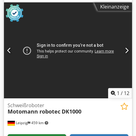
funktionsfähig, getestet! Nachtrag zum Messbericht!
Kleinanzeige
1
/
12
Schweißroboter
Motomann robotec
DK1000
Leipzig
459 km