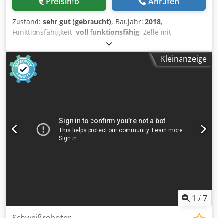
Preisinfo
Anrufen
Zustand:
sehr gut (gebraucht)
, Baujahr:
2018
,
Funktionsfähigkeit:
voll funktionsfähig
, Zelle mit
Schweißroboter TIG Ausstattung: Drehbarer Schweißtisch –
mit zwei austauschbaren Rahmen KUKA KR6 R1820
Kleinanzeige
Industrieroboterarm Baujahr: 2018 Seriennummer: 425602
Gewicht: 168 kg Max. Nutzlast: 6 kg Reichweite: 1820 mm
KUKA KR C4 Smallsize-2 Steuerung Baujahr: 2018
Seriennummer: 380929 Gewicht: 123 kg Dinse DIX TIG 350
AC/DC WIG-Schweißgerät Seriennummer: 19840519 TEKA
Caremaster BIA Schweißrauchabsauganlagen (2 Stück)
Volumenstrom: 2200 m³/h Crjdpfx Aoxm Tulsndsf
Anschlussparameter: 400 V / 50 Hz / 2,5 A Leistung: 1,1 kW
Gewicht: 125 kg/Stück Baujahr: 2008 6-teiliger Stahlschrank
Ausgestattet mit zusätzlichem Zubehör.
1
/
7
Schweißroboter