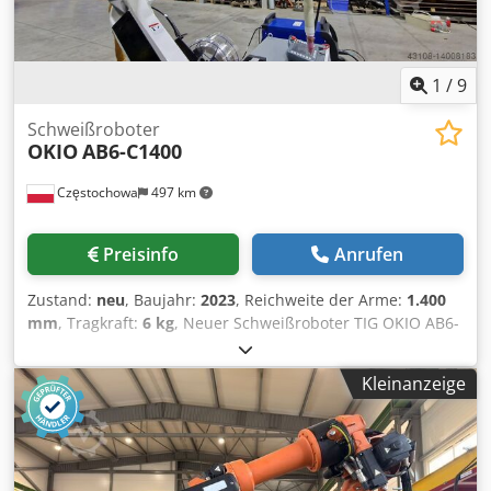
1
/
9
Schweißroboter
OKIO
AB6-C1400
Częstochowa
497 km
Preisinfo
Anrufen
Zustand:
neu
, Baujahr:
2023
, Reichweite der Arme:
1.400
mm
, Tragkraft:
6 kg
, Neuer Schweißroboter TIG OKIO AB6-
C1400 -Herkunftsland: China -Typ: AB6-C1400 -Anzahl der
Achsen: 6 -Reichweite: 1400 mm Cjdpfxeqnt N De Andjrf -
Kleinanzeige
Maximale Tragfähigkeit: 6 kg -Schaltschrank -
Fernbedienung -Drahtvorschubgerät -Schweißquelle: WIG
WSM400R Kühler