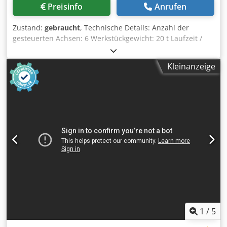
Preisinfo
Anrufen
Zustand:
gebraucht
, Technische Details: Anzahl der
gesteuerten Achsen: 6 Werkstückgewicht: 20 t Laufzeit /
Betriebsdauer: 4290 h Steuerung: YASKAWA
Gesamtleistungsbedarf: 35 kVA Gesamtgewicht ca.: 2000 kg
Kleinanzeige
Abmessungen L x B x H: Roboterschweißanlage: 2,7 x 1,1 x
2,0 m Abmessungen Schaltschrank: L:700 x B:800 x H:2000
mm Codpfx Aeu Nwfbondsrf Schweiß-Roboter-Anlage
besteht aus: Angaben zum Roboter: -6 verschiedene
Bewegungsrichtungen -Nutzlast max. 20kg -Arbeitskurven:
Drehkurve=1717mm, Drehhöhe=1417mm;
Drehbreite=2072mm -Drehachsarm: S-Achse
drehen=+/-180°, L-Achse Unterarm=+1550° / -110°; U-
Achse Oberarm=+255° / -165° -Drehachsen Handgelenk: R-
Achse rollen=+/-200°, B-Achse nicken-schwenken=+230° /
-50°, T-Achse drehen=+/-360° -Drehachsgeschwindigkeit:
S-Achse und L-Achse = 170°/s; U-Achse 175°/s; R-Achse
und B-Achse 355°/s; T-Achse 525°/s -zulässige
Drehmomente: R-Achse und B-Achse=39,2 Nm; T-Achse
1
/
5
19,6 Nm Angaben zum Schweißgerät: -Fronius, WIG