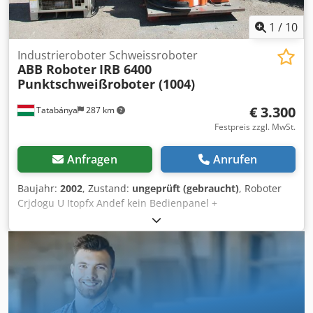
1
/
10
Industrieroboter Schweissroboter
ABB Roboter
IRB 6400
Punktschweißroboter (1004)
€ 3.300
Tatabánya
287 km
Festpreis zzgl. MwSt.
Anfragen
Anrufen
Baujahr:
2002
, Zustand:
ungeprüft (gebraucht)
, Roboter
Crjdogu U Itopfx Andef kein Bedienpanel +
Verbindungsleitungen Gebrauchter, nicht geprüfter
Roboter Kein Tech-Pendant. Nicht getestet.