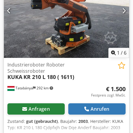
1
/
6
Industrieroboter Roboter
Schweissroboter
KUKA
KR 210 L 180 ( 1611)
€ 1.500
Tatabánya
292 km
Festpreis zzgl. MwSt.
Anfragen
Anrufen
Zustand:
gut (gebraucht)
, Baujahr:
2003
, Hersteller: KUKA
Typ: KR 210 L 180 Cjdpfxjh Dw Dqe Anderf Baujahr: 2003