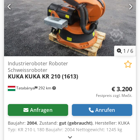
1
/
6
Industrieroboter Roboter
Schweissroboter
KUKA
KUKA KR 210 (1613)
€ 3.200
Tatabánya
292 km
Festpreis zzgl. MwSt.
Anfragen
Anrufen
Baujahr:
2004
, Zustand:
gut (gebraucht)
, Hersteller: KUKA
Typ: KR 210 L 180 Baujahr: 2004 Nettogewicht: 1245 kg
Cedpfxsh Dwxws Anderf Der Roboter ist voll