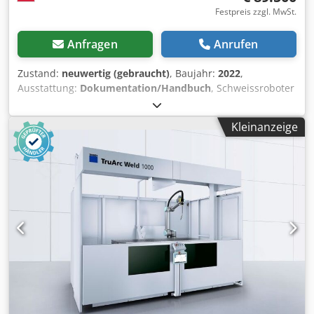
Festpreis zzgl. MwSt.
Anfragen
Anrufen
Zustand:
neuwertig (gebraucht)
, Baujahr:
2022
,
Ausstattung:
Dokumentation/Handbuch
, Schweissroboter
Satz 1. Schweissroboter KUKA Roboter GmbH model
CYBERTECH - KR 8 R-2100-2 KRC4 prod. 2022 - Manipulator
Kleinanzeige
type KR8 R2100-2 - Maximum reach - 2100 mm - Payload
max. - 20 kg - Positioning repeatability +/- 0.05 mm
Crsdpsllyfijfx Andof - Control KRC4 - System Software -
KUKA System KSS 8.6 - System Sofware - PROFINET,
Safe.Operation, - Welding Proces Software -
KUKA.ARC.Tech 2. Positioner 3-axis KUKA KP3-V2H max.
1000kg / side L - 2000 mm - distance between plates D -
1600 mm - max. diametr of fixture 3. FRONIUS welding
machine type TPS 500i ( option: TPS 500i CMT ) Welding
Packaging - PMC (Pulse Multi Control) Welding Packaging -
Standard Welding Packaging - Puls