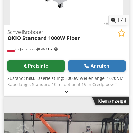
1
/
1
Schweißroboter
OKIO
Standard 1000W Fiber
Częstochowa
497 km
Preisinfo
Anrufen
Zustand:
neu
, Laserleistung: 2000W Wellenlänge: 1070NM
Kabellänge: Standard 10 m, optional 15 m Credpfxew T
Rhde Andof Betriebsmodus: kontinuierlich / moduliert
Schweißgeschwindigkeitsbereich: 0~120 mm/s
Kleinanzeige
Wasserkühlung: interne Wasserkühlung
Umgebungstemperaturbereich: 15~35°C
Feuchtigkeitsbereich des Arbeitsumfelds: