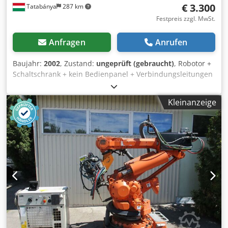
€ 3.300
Tatabánya
287 km
Festpreis zzgl. MwSt.
Anfragen
Anrufen
Baujahr:
2002
, Zustand:
ungeprüft (gebraucht)
, Robotor +
Schaltschrank + kein Bedienpanel + Verbindungsleitungen
Crjdpfxjgu U Nqe Andjf Gebrauchter, nicht geprüfter
Roboter mit der Steuerung und den Kabeln. Kein Tech-
Kleinanzeige
Pendant. Nicht getestet.