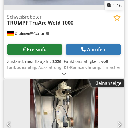
1
/
6
Schweißroboter
TRUMPF
TruArc Weld 1000
Ditzingen
432 km
Preisinfo
Anrufen
Zustand:
neu
, Baujahr:
2026
, Funktionsfähigkeit:
voll
funktionsfähig
, Ausstattung:
CE-Kennzeichnung
, Einfacher
und effizienter Einstieg ins automatisierte Schweißen
Automatisierte Lichtbogenschweißzelle für kleine und
Kleinanzeige
mittlere Serien – einfach zu bedienen und hochproduktiv
Die Schweißzelle überzeugt durch besonders einfache
Bedienung und Programmierung. Fast ohne
Schulungsaufwand können Sie die Maschine in Betrieb
nehmen, programmieren und bedienen, Video-Tutorials
genügen. Je nach Bauteil- und Losgröße nutzen Sie die
Schweißzelle im 1- oder 2-Stationen-Betrieb. So können Sie
zum Beispiel entweder ein größeres Bauteil oder kleinere