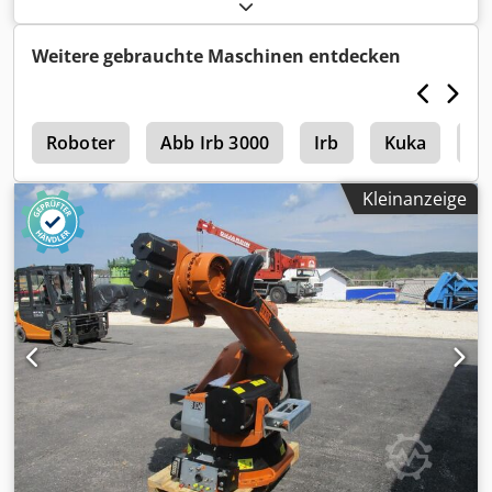
Maximale Belastbarkeit: 150 kg
Weitere gebrauchte Maschinen entdecken
g
Roboter
Abb Irb 3000
Irb
Kuka
Ab
Kleinanzeige