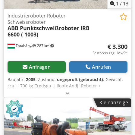
1
/
13
Industrieroboter Roboter
Schweissroboter
ABB Punktschweißroboter
IRB
6600 ( 1003)
€ 3.300
Tatabánya
287 km
Festpreis zzgl. MwSt.
Anfragen
Anrufen
Baujahr:
2005
, Zustand:
ungeprüft (gebraucht)
, Gewicht:
cca : 1700 kg Credsgu U Ilopfx Andjf Robotor +
Schaltschrank + kein Bedienpanel + Verbindungsleitungen
Gebrauchter, nicht geprüfter Roboter mit der Steuerung
Kleinanzeige
und den Kabeln. Kein Tech-Pendant. Nicht getestet.