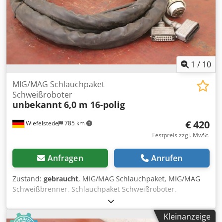
1
/
10
MIG/MAG Schlauchpaket
Schweißroboter
unbekannt
6,0 m 16-polig
€ 420
Wiefelstede
785 km
Festpreis zzgl. MwSt.
Anfragen
Anrufen
Zustand:
gebraucht
, MIG/MAG Schlauchpaket, MIG/MAG
Schweißbrenner, Schlauchpaket Schweißroboter,
Zwischenschlauchpaket Crsdpfx Aet U Tq Nsndef -
MIG/MAG Schlauchpaket: Zwischenschlauchpaket für
Kleinanzeige
Schweißroboter -Länge: 6,0 m -Stecker: 16-polig -