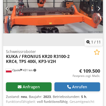
1
/
11
Schweissroboter
KUKA / FRONIUS
KR20 R3100-2
KRC4, TPS 400i, KP3-V2H
€ 109.500
Opole
431 km
Festpreis zzgl. MwSt.
Anfragen
Anrufen
Zustand:
neu
, Baujahr:
2023
, Betriebsstunden:
5 h
,
Funktionsfähigkeit:
voll funktionsfähig
, Gesamtgewicht: