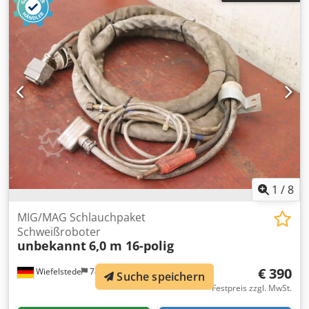
wassergekühlt -Transportabmessung: Ø 600 x 140 mm -
Gewicht: 13,2 kg
1
/
8
MIG/MAG Schlauchpaket
Schweißroboter
unbekannt
6,0 m 16-polig
€ 390
Wiefelstede
785 km
Suche speichern
Festpreis zzgl. MwSt.