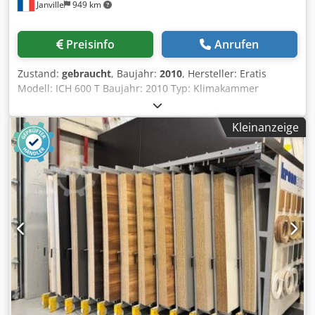
Janville
949 km
Preisinfo
Anrufen
Zustand:
gebraucht
, Baujahr:
2010
, Hersteller: Eratis
Modell: ICH 600 T Baujahr: 2010 Typ: Klimakammer
Kühlaggregat – Kältemittel: R134A Leistung: 1,5 kW
Nutzvolumen: 600 l (65 x 65 x 140 cm) Cjdpfx Aex R
Kleinanzeige
Aqmokvjrf Temperaturbereich: +15°C bis 55°C