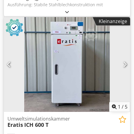
Ausführung: Stabile Stahlblechkonstruktion mit
verstärkten Flügeltüren, verschließbar durch Schiebegriff
mit Stiftzylinderschloss. Der Schrankkörper ist mit einer
Kleinanzeige
Einzelauszugsicherung ausgerüstet. Durch die
Einzelauszugsicherung kann immer nur 1 Auszugboden
geöffnet werden. Der Schrank ist damit weitgehend vor
dem Kippen gesichert. Aufnahme von Auszugböden und
Schubladen im 25-mm-Raster. Ölschrank, bestückt mit
Ölkanistern aus Kunststoff Schubladen/Auszugboden
Tragfähigkeit: 200 kg Schubladenauszug (Teil-/Vollauszug):
100 % Schubladenauszug: Auszugsperre Höhenverstellung
im Raster: 25 mm Stiftzylinderschloss: modularer
Steckeinsatz HxBxT=145x72x75cm ohne Schlüssel
Artikelzustand gebraucht Codpsk Shv Hsfx Akvjrf UVP
3240,- € Weitere Schaltschränke - neu und gebraucht -
finden Sie in unserem Shop! International shipping costs
on request!
1
/
5
Umweltsimulationskammer
Eratis
ICH 600 T