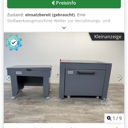
Preisinfo
Zustand:
einsatzbereit (gebraucht)
, Eine
Stoßwerkzeugmaschine Welter zur Verzahnungs- und
Profilbearbeitung steht zur Verfügung. Stoßhub: 1250mm,
Maschinendimensionen X/Y: 3800mm/5600mm, Gewicht:
Kleinanzeige
ca. 12500kg, Steuerung: Siemens. Die Maschine wurde im
Jahr 2011 retrofitted. Dokumentation vorhanden. Eine
Besichtigung vor Ort ist möglich. Cedpfex Uq Twox Akvorf
1
/
9