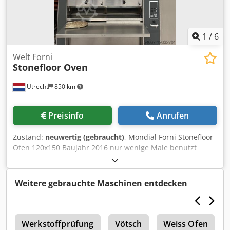
1
/
6
Welt Forni
Stonefloor Oven
Utrecht
850 km
Preisinfo
Anrufen
Zustand:
neuwertig (gebraucht)
, Mondial Forni Stonefloor
Ofen 120x150 Baujahr 2016 nur wenige Male benutzt
Credowf Ix Sopfx Akvof
Weitere gebrauchte Maschinen entdecken
r
Werkstoffprüfung
Vötsch
Weiss Ofen