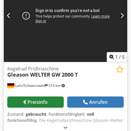
1
/
5
Kegelrad Prüfmaschine
Gleason WELTER
GW 2000 T
Lahr/Schwarzwald
510 km
Preisinfo
Anrufen
Zustand:
gebraucht
, Funktionsfähigkeit:
voll
funktionsfähig
, Die Kegelradprüfmaschine Gleason-Welter
2000 T wurde als Universalmaschine konzipiert und wird