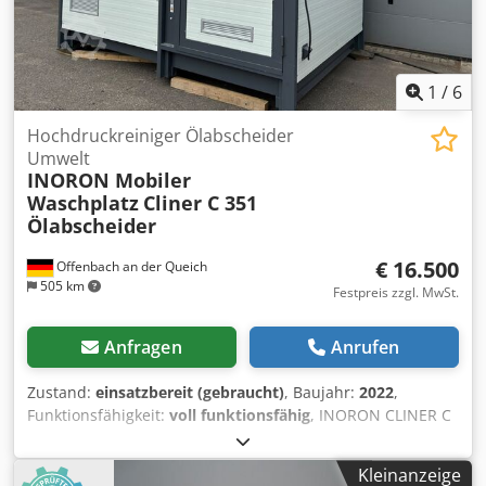
natürlich auch persönlich mit uns in Verbindung setzen.
Ein Versand ist auf Anfrage möglich!
1
/
6
Hochdruckreiniger Ölabscheider
Umwelt
INORON Mobiler
Waschplatz
Cliner C 351
Ölabscheider
€ 16.500
Offenbach an der Queich
505 km
Festpreis zzgl. MwSt.
Anfragen
Anrufen
Zustand:
einsatzbereit (gebraucht)
, Baujahr:
2022
,
Funktionsfähigkeit:
voll funktionsfähig
, INORON CLINER C
351 Mobiler Waschplatz mit Ölabscheider und
Hochdruckreiniger Csdpfx Aezq T Aqekvsrf völlig Autark
Kleinanzeige
,genehmigungsfrei, für ölhaltiger und emulsionshaltige