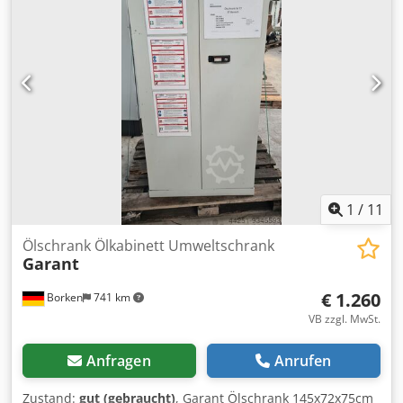
Stromversorgung 200 V AC, 3-phasig, 50/60 Hz
Stromaufnahme 17,5 A Einlegeböden 1 Standard-
Einlegeboden Konstruktion Edelstahlkammer mit
Umluftsystem Steuerung Digitaler Temperaturregler
1
/
11
Ölschrank Ölkabinett Umweltschrank
Garant
€ 1.260
Borken
741 km
VB zzgl. MwSt.
Anfragen
Anrufen
Zustand:
gut (gebraucht)
, Garant Ölschrank 145x72x75cm