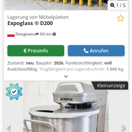
1
/
5
Lagerung von Möbelplatten
Expoglass ®
D200
Złotogłowice
392 km
Preisinfo
Anrufen
Zustand:
neu
, Baujahr:
2026
, Funktionsfähigkeit:
voll
funktionsfähig
, Tragfähigkeit pro Lagerabschnitt:
1.500 kg
,
Garantiezeit:
12 Monate
, Gesamtgewicht:
2.000 kg
,
Ausstattung:
Dokumentation/Handbuch
, EXPOGLASS®
Kleinanzeige
D200 – Regalsystem zur Lagerung von Möbelplatten (2800
mm x 2070 mm) 1500 kg pro Schublade / 200 mm
Schubladenabstand für den Ladebereich EXPOGLASS®
D200 ist ein robustes Regalsystem, das für die sichere und
komfortable Lagerung von Möbelplatten und anderen
Plattenmaterialien konzipiert wurde. Die Konstruktion
besteht aus hochwertigem, lasergeschnittenem Stahl und
ist mit einer langlebigen, pulverlackierten Beschichtung