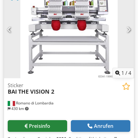
Eingangsstroms:
Drehstrom
, elektrische Sicherung:
63 A
,
über 40 Ländern der Welt im Einsatz. Das EXPOGLASS®
TOP Spiralkneter Kemper SP 150 AL mit 2 Kesselwagen
D200 Regalsystem ist eine zuverlässige Lösung für
Knetmaschine für max. 250 kg Teig Teigmaschine mit
moderne Möbelbetriebe, die Wert auf Langlebigkeit,
Abdeckhaube mit 2 Zeitschaltuhren und 2 Gänge
Sicherheit und eine effiziente Lagerorganisation legen.
Anschluss 400V, 63A-CEE Stecker Maße: 1200 x 1550 x
Csdpfozrayxex Akvsrf
1300/2000 mm, BxTxH Gebrauchtmaschine überholt mit
Gewährleistung + Service Paket Qualität vom Fachbetrieb!
Profitieren Sie aus über 35 Jahren Erfahrung! Option:
Lieferservice weitere Kesselwagen Wartungsvertrag
Erleben Sie unsere Bäckereimaschinen Welt! Credpfow S
Sncex Akvof
1
/
4
Sticker
BAI
THE VISION 2
Romano di Lombardia
430 km
Preisinfo
Anrufen