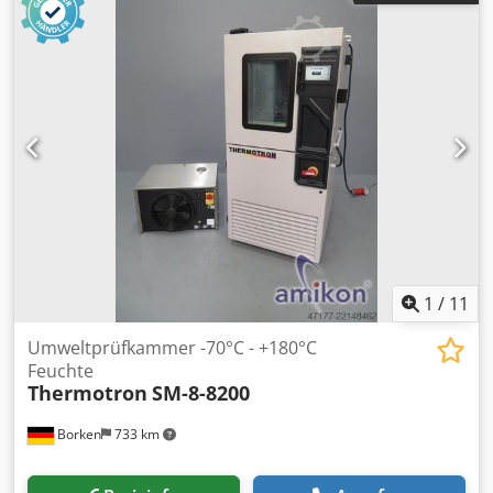
Werkzeuge bzw. Produkte Neuwertiger Zustand, kann vor
Ort geprüft werden. Für weitere Informationen
Kontaktieren Sie mich bitte .
1
/
11
Umweltprüfkammer -70°C - +180°C
Feuchte
Thermotron
SM-8-8200
Borken
733 km