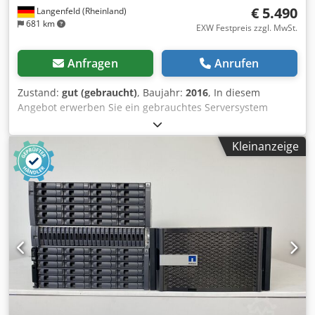
€ 5.490
Langenfeld (Rheinland)
681 km
EXW Festpreis zzgl. MwSt.
Anfragen
Anrufen
Zustand:
gut (gebraucht)
, Baujahr:
2016
, In diesem
Angebot erwerben Sie ein gebrauchtes Serversystem
“NetApp FAS8040“ in einem guten Zustand.
Verkaufsgegenstand: 1 NetApp FAS8040 mit folgender
Kleinanzeige
Ausstattung: • 64GB ECC Arbeitsspeicher • NetApp c-DOT
64bit Betriebssystem Csdpfxsiinaws Akvjrf • Skalierbar bis
zu 5760TB Gesamtkapazität • Max. Aggregat Größe 324TB •
SnapShot Funktionalität • 2x Netzteil (Redundant je 1+1,
Hot-plug) • Lüfter (Redundant, Hot-plug) • Einbauschienen
für 19“ Schrank • Ausbaubar auf bis zu 720 Festplatten
Onboard: • 2x 1Gbit Service Processor (SP9 für
Management, Ethernet Anschlüsse RJ45 • 2x 100Mbit
Private Management Anschlüsse RJ45 • 8x 10/100/1000
Mbit Ethernet Anschlüsse • 8x 10Gbit Ethernet Anschlüsse
LC • 8x Unified Target Adapter (UTA2) 10Gbit Ethernet
Anschlüsse LC • 8x 6Gbit SAS Anschlüsse QSFP • 8 PCIe