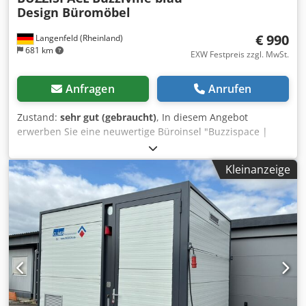
Design Büromöbel
€ 990
Langenfeld (Rheinland)
681 km
EXW Festpreis zzgl. MwSt.
Anfragen
Anrufen
Zustand:
sehr gut (gebraucht)
, In diesem Angebot
erwerben Sie eine neuwertige Büroinsel "Buzzispace |
Focus " Ideal für die Einrichtung von Großraumbüros,
Open Space Konzepten oder Call Centern.
Kleinanzeige
Verkaufsgegenstand: 1 x Buzzispace | Focus (Blau) inkl.
Schreibtisch mit Steckdosen Maße: 140 x 220 x 135 cm
Neupreis: ca. 8000€ Insgesamt sind 8 Stück vorhanden.
Alle angebotenen Möbel stammen aus einer Büroetage mit
Erstbezug 2016. Zustand: Es handelt sich bei diesem
Angebot um einen gebrauchten Artikel, welcher unter
Umständen Gebrauchsspuren (kleinere Kratzer oder
Vergilbungen) aufweisen kann. Codpfx Aked Rw Ivjvjrf
Neuwertiger Zustand! Die Möbel wurden professionell
demontiert. Für nähere Informationen können Sie sich