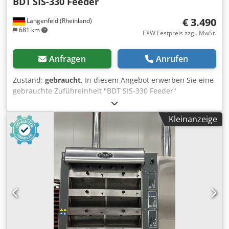
BDT
SIS-330 Feeder
€ 3.490
Langenfeld (Rheinland)
681 km
EXW Festpreis zzgl. MwSt.
Anfragen
Anrufen
Zustand:
gebraucht
, In diesem Angebot erwerben Sie eine
gebrauchte Zuführeinheit "BDT SIS-330 Feeder"
Verkaufsgegenstand: 1 x BDT SIS-330 Feeder Zustand: Es
handelt sich bei diesem Angebot um ein gebrauchtes
Kleinanzeige
Gerät, welches unter Umständen Gebrauchsspuren
(kleinere Kratzer oder Vergilbungen) aufweisen kann.
Verpackung und Versand: Gerne können Sie sich das Gerät
zu unseren Geschäftszeiten anschauen. Vereinbaren Sie
hierfür bitte einen Termin! Codpfx Asr D Nw Rokvjrf Eine
seefeste Verpackung und weltweiter Versand auf Anfrage
möglich! Für nähere Informationen können Sie sich
natürlich auch persönlich mit uns in Verbindung setzen.