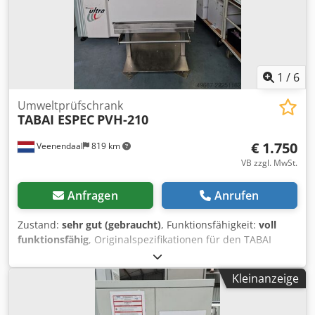
1
/
6
Umweltprüfschrank
TABAI ESPEC
PVH-210
€ 1.750
Veenendaal
819 km
VB zzgl. MwSt.
Anfragen
Anrufen
Zustand:
sehr gut (gebraucht)
, Funktionsfähigkeit:
voll
funktionsfähig
, Originalspezifikationen für den TABAI
ESPEC PVH-210: Spezifikation Wert Typ Präzisions-
Industrieofen / Reinraumofen Temperaturbereich
Kleinanzeige
Umgebung +60 °C bis 350 °C Kammergröße 580 × 480 ×
480 mm (B × T × H) Kammervolumen Ca. 134 l Außenmaße
770 × 925 × 1290 mm (B × T × H) Credpfxoziby Is Akvof