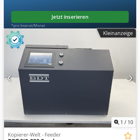
weltweiter Versand auf Anfrage möglich! Vor Versand oder
Abholung wird für Sie ein Funktionstest auf Video
festgehalten. Für nähere Informationen können Sie sich
Jetzt inserieren
natürlich auch persönlich mit uns in Verbindung setzen.
*pro Inserat/Monat
Kleinanzeige
1
/
10
Kopierer-Welt - Feeder