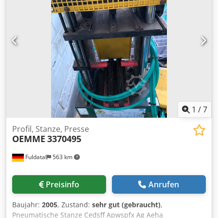
Bearbeitungsgeschwindigkeit - Wasser-Kühlsystem ist
verfügbar - Pneumatisches Profilspannsystem -
Hochfrequenz-Motor (18000 U/min) OPTION - Rechtes
Transportsystem (1 Meter)
1
/
7
Profil, Stanze, Presse
OEMME
3370495
Fuldatal
563 km
Preisinfo
Anrufen
Baujahr:
2005
, Zustand:
sehr gut (gebraucht)
,
Pneumatische Stanze Cedsff Apwspfx Ag Aeha