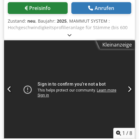
Preisinfo
Anrufen
Zustand:
neu
, Baujahr:
2025
, MAMMUT SYSTEM :
Hochgeschwindigkeitsprofilieranlage für Stämme (bis 600
mm Durchmesser), für die Herstellung von Prismen, Fluss-
und Triestbalken, Brettern im Allgemeinen und
Kleinanzeige
Halbfertigprodukten für Paletten. VOLLSTÄNDIG
HYDRAULISCHE MASCHINEN Chodshpbthepfx Ag Aoa
Minimaler Stammdurchmesser mm 120 Maximaler
Stammdurchmesser mm 600 Minimale Arbeitslänge mm
1800 Maximale Arbeitslänge mm "Unendlich"(∞)
Durchmesser der Fräserwelle mm 60-80
Fräserdurchmesser mm 300 Vorschubgeschwindigkeit
mt/min. 5 - 70
1
/
8