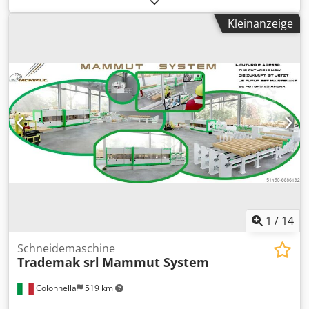
Kleinanzeige
1
/
14
Schneidemaschine
Trademak srl
Mammut System
Colonnella
519 km