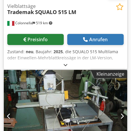
Vielblattsäge
Trademak
SQUALO 515 LM
Colonnella
519 km
Preisinfo
Anrufen
Zustand:
neu
, Baujahr:
2025
, die SQUALO 515 Multilama
oder Einwellen-Mehrblattkreissäge in der LM-Version,
gekennzeichnet durch ein fortschrittliches System
beweglicher Blätter. Die Maschine ist mit motorisierten
Kleinanzeige
Vorschubrollen auf der Arbeitsfläche und ebenfalls
motorisierten oberen Druckrollen ausgestattet, die durch
einen effektiven Allradantrieb einen präzisen und
konstanten Transport des Holzmaterials gewährleisten. Bei
der LM-Konfiguration (Moving Blades) besteht die
Schneideinheit aus einer festen Klinge und einer variablen
Anzahl von ein bis drei beweglichen Klingen. Letzterer
kann dynamisch positioniert werden, um sich an
unterschiedliche Trimm- und Schneidanforderungen