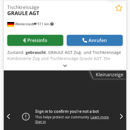
Tischkreissäge
GRAULE
AGT
Weiterstadt
511 km
Preisinfo
Anrufen
Zustand:
gebraucht
, GRAULE AGT Zug- und Tischkreissäge
Kombinierte Zug und Tischkreissäge Graule AGT. Die
Zugsäge ist neigbar und schwenkbar. Schnitthöhe 85/40
mm Chjdpfoxf Tr Ujx Ag Aea Schnittlänge max. 380 mm
Kleinanzeige