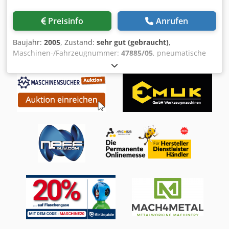
Preisinfo
Anrufen
Baujahr:
2005
, Zustand:
sehr gut (gebraucht)
,
Maschinen-/Fahrzeugnummer:
47885/05
, pneumatische
Stanzen von Fensterprofile Hub 20 mm Cjdoff Apispfx Ag
Asha