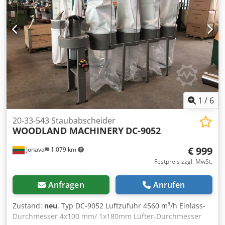
Druckluftanschluss 6 - 8 bar Csdof E Higopfx Ag Ajha -
Luftverbrauch je Arbeitstakt 10 l - Pneumatische
Profilklemmung - Tischuntergestell - Platzbedarf ca. B 1100
x H 1300 x T 700 mm - Gewicht ca. 200 kg
1
/
6
20-33-543 Staubabscheider
WOODLAND MACHINERY
DC-9052
€ 999
Jonava
1.079 km
Festpreis zzgl. MwSt.
Anfragen
Anrufen
Zustand:
neu
, Typ DC-9052 Luftzufuhr 4560 m³/h Einlass-
Durchmesser 4x100 mm/ 1x180mm Lüfter-Durchmesser