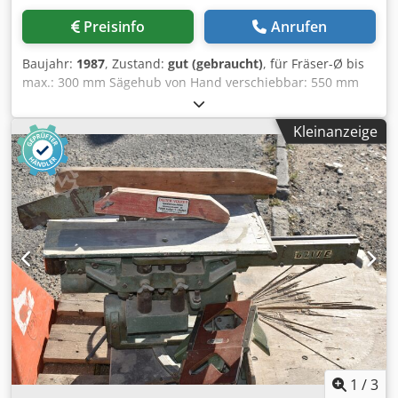
Preisinfo
Anrufen
Baujahr:
1987
, Zustand:
gut (gebraucht)
, für Fräser-Ø bis
max.: 300 mm Sägehub von Hand verschiebbar: 550 mm
Zustellung über Spindel von Hand: 150 mm
Höhenverstellung über Spindel von Hand ca.: 130 mm
Kleinanzeige
Chsdpeghl Emjfx Ag Aea Tischhalbkreis-Ø: 500 mm
Sägeblattantrieb: 380 V, 2,2 kW Sägeblattdrehzahl: 2700
Upm Platzbedarf ca.: 1000 x 900 x 1300 mm Gewicht ca.:
100 kg
1
/
3