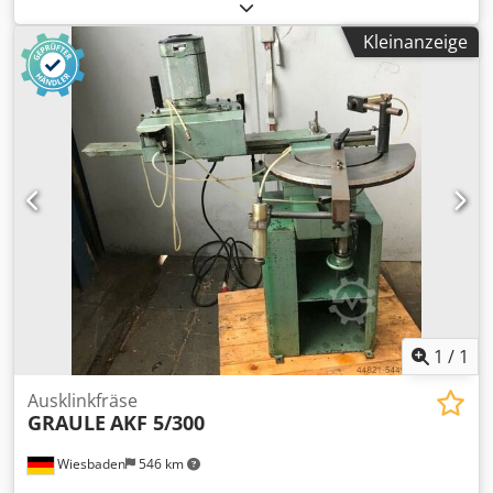
356 mm Chsdpfx Asfiiwxsg Aoa Fassungsvermögen des
Beutels 307 l Sammeltasche ø 480 × 4 3 Phasen 400V/50 Hz
Kleinanzeige
Motorleistung 5,6 kW Abmessungen 2764x585x2355mm
Transport-Abmessungen 1600x720x840mm Gewicht 125 kg
1
/
1
Ausklinkfräse
GRAULE
AKF 5/300
Wiesbaden
546 km