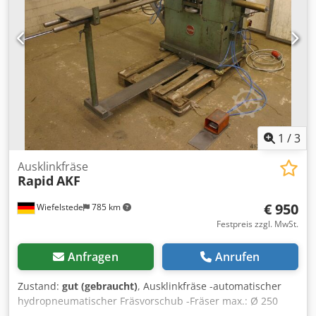
1
/
3
Ausklinkfräse
Rapid
AKF
€ 950
Wiefelstede
785 km
Festpreis zzgl. MwSt.
Anfragen
Anrufen
Zustand:
gut (gebraucht)
, Ausklinkfräse -automatischer
hydropneumatischer Fräsvorschub -Fräser max.: Ø 250
mm Chodeb A H Hfopfx Ag Aea