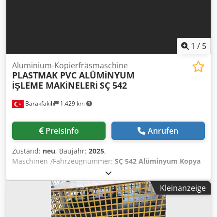
1
/
5
Aluminium-Kopierfräsmaschine
PLASTMAK PVC ALÜMİNYUM
İŞLEME MAKİNELERİ
SÇ 542
Barakfakih
1.429 km
Preisinfo
Anrufen
Zustand:
neu
, Baujahr:
2025
,
Maschinen-/Fahrzeugnummer:
SÇ 542 Alüminyum Kopya
Freze Makinası Yüksek Frekanslı
, - Entspricht den CE-
Normen - Wird für die Bearbeitung von Griffen, Schlössern
Kleinanzeige
usw. aller Profile verwendet - Es arbeitet bequem mit
fortschrittlicher Technologie Motorunterstützung. Csdpjra
Nr Rjfx Ag Aoha - Sie hat eine gratfreie und komfortable