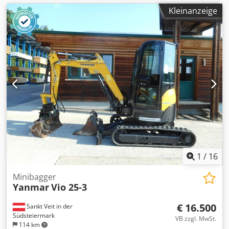
Kleinanzeige
1
/
16
Minibagger
Yanmar
Vio 25-3
€ 16.500
Sankt Veit in der
Südsteiermark
VB zzgl. MwSt.
114 km