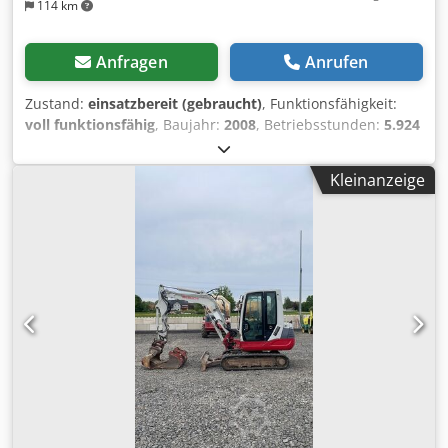
114 km
Anfragen
Anrufen
Zustand:
einsatzbereit (gebraucht)
, Funktionsfähigkeit:
voll funktionsfähig
, Baujahr:
2008
, Betriebsstunden:
5.924
h
, Ausstattung:
Allradantrieb, Greiferhydraulik,
Gummiketten, Hammerhydraulik, Kabine,
Kleinanzeige
Zusatzscheinwerfer
, Fahrzeugbeschreibung Minibagger
TAKEUCHI TB 153FR BJ. 2008 Dkodpfxoyx Sqlj Ah Tsr lt.
Zähler 5.924 Stunden 5.650 KG 28,8 KW - ROTOTILT +
ähnlich POWERTILT !! - 3 Löffel - elektr. Betankungspumpe -
Kabine mit Heizung - Kurzheck Verkaufspreis: 29.950,--
netto Whatsappvideo gerne auf Anfrage!! Auch günstige
Zustellung möglich !!