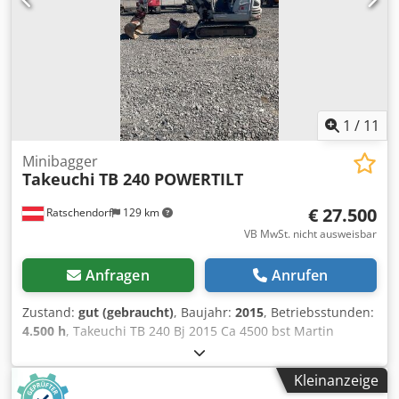
1
/
11
Minibagger
Takeuchi
TB 240 POWERTILT
€ 27.500
Ratschendorf
129 km
VB MwSt. nicht ausweisbar
Anfragen
Anrufen
Zustand:
gut (gebraucht)
, Baujahr:
2015
, Betriebsstunden:
4.500 h
, Takeuchi TB 240 Bj 2015 Ca 4500 bst Martin
Powertilt Hydraulischer Schnellwechsler 2 Löffel Dkjdpfjy
Hc T Tjx Ah Ter Zusatzhydraulik Guter Zustand sofort
Kleinanzeige
einsatzbereit Zustellung möglich