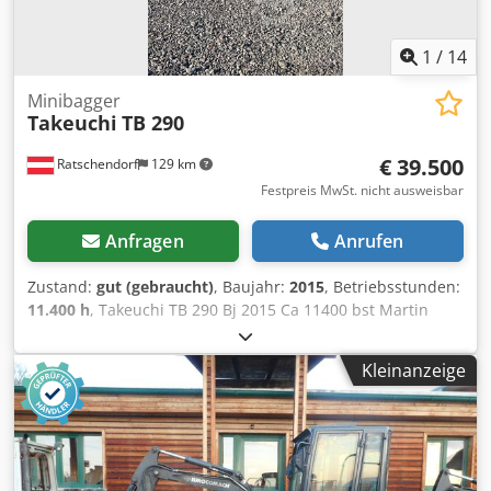
1
/
14
Minibagger
Takeuchi
TB 290
€ 39.500
Ratschendorf
129 km
Festpreis MwSt. nicht ausweisbar
Anfragen
Anrufen
Zustand:
gut (gebraucht)
, Baujahr:
2015
, Betriebsstunden:
11.400 h
, Takeuchi TB 290 Bj 2015 Ca 11400 bst Martin
Powertilt Hydraulischer Schnellwechsler Dedpsy T Effsfx Ah
Tekr Zusatzhydraulik Klima 2 Löffel Sofort einsatzbereit
Kleinanzeige
Zustellung möglich