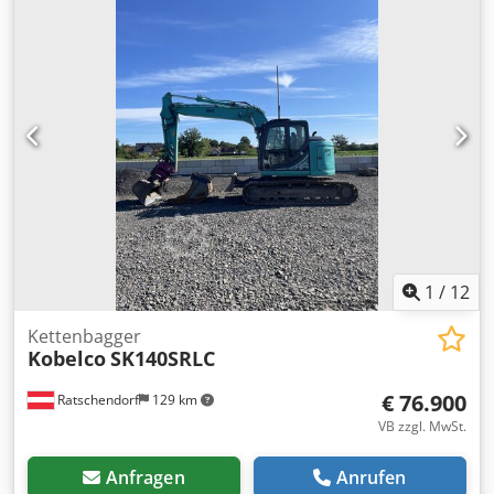
Klima - Zusatzschweinwerfer - getönte Scheiben - sofort
einsatzbereit - wenig Spiel auf Bolzen und Buchsen
Verkaufspreis: 36.900,-- netto auch günstige Zustellung
möglich!
1
/
12
Kettenbagger
Kobelco
SK140SRLC
€ 76.900
Ratschendorf
129 km
VB zzgl. MwSt.
Anfragen
Anrufen