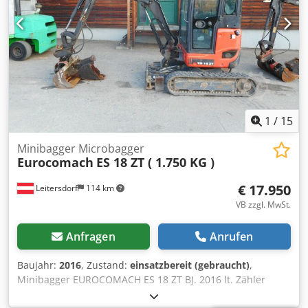
1
/
15
Minibagger Microbagger
Eurocomach
ES 18 ZT ( 1.750 KG )
€ 17.950
Leitersdorf
114 km
VB zzgl. MwSt.
Anfragen
Anrufen
Baujahr:
2016
, Zustand:
einsatzbereit (gebraucht)
,
Minibagger EUROCOMACH ES 18 ZT BJ. 2016 lt. Zähler
2.186 Stunden Dkedpshq A Rgjfx Ah Tsr 1.750 KG 11,2 KW