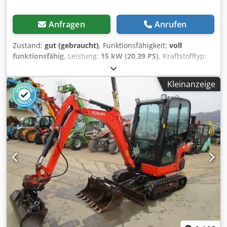
Anfragen
Anrufen
Zustand:
gut (gebraucht)
, Funktionsfähigkeit:
voll
funktionsfähig
, Leistung:
15 kW (20,39 PS)
, Kraftstofftyp:
Diesel
, Leergewicht:
2.770 kg
, Baujahr:
2010
,
Betriebsstunden:
3.743 h
, Ausstattung:
Gummiketten
,
Kleinanzeige
Minibagger YANMAR Vio 25-3 Bj. 2010 lt. Zähler 3.743
Stunden 2.770 KG 15,2 KW - hydr. Böschungslöffel -
Tieflöffel - alle Leitungen - Schöner Bagger Dkedozrd S
Sopfx Ah Ter - gute Ketten - sofort einsatzbereit
Verkaufspreis: 16.500,-- netto Auch günstige Zustellung
möglich! Weitere neue Löffel gegen Aufzahlung möglich!