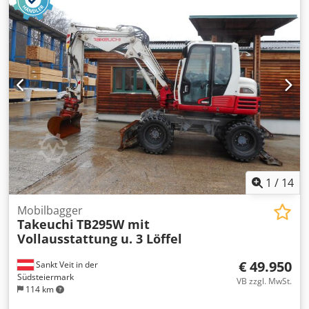
1
/
14
Mobilbagger
Takeuchi
TB295W mit
Vollausstattung u. 3 Löffel
€ 49.950
Sankt Veit in der
Südsteiermark
VB zzgl. MwSt.
114 km