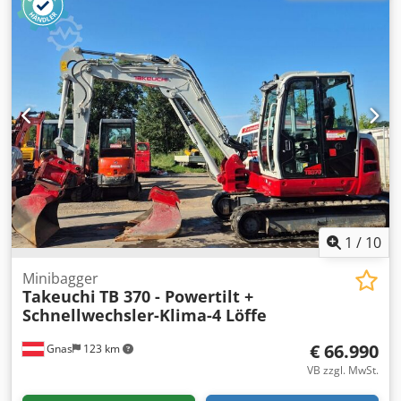
Kettenbagger - Raupenbagger - Minibagger TAKEUCHI TB
175 - - Baujahr 2010 - - 8809 Betriebsstunden - -
hydraulischer Schnellwechsler - - -MARTIN-POWERTILT - -
KLIMAANLAGE - - 2 Stk. Grabenlöffel 40 + 60 cm - - 1 Stk.
Böschungslöffel 150 cm - - - 4-Zylinder YANMAR-
Dieselmotor 48,2 kW - - - Gummiketten ca. 50% - -
DIESELBETANKUNGSPUMPE - - 3. + 4. Steuerkreis - - 12
Volt-Anlage - - - guter Originalzustand Schnellwechsler,
Löffel, 3. Ventil, 4. Ventil, Arbeitsscheinwerfer hinten,
Arbeitsscheinwerfer vorn, Heizung, Vollkabine,
Klimaanlage, Dksdpfozqxipox Ah Tor
1
/
10
Minibagger
Takeuchi
TB 370 - Powertilt +
Schnellwechsler-Klima-4 Löffe
€ 66.990
Gnas
123 km
VB zzgl. MwSt.