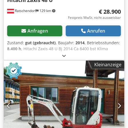
Hitachi
Zaxis 48 U
€ 28.900
Ratschendorf
129 km
Festpreis MwSt. nicht ausweisbar
Anfragen
Anrufen
Zustand:
gut (gebraucht)
, Baujahr:
2014
, Betriebsstunden:
8.400 h
, Hitachi Zaxis 48 U Bj 2014 Ca 8400 bst Klima
Martin Powertilt Hydraulischer Schnellwechsler
Dsdpozhptmefx Ah Tskr 3 Löffel Zusatzhydraulik
Kleinanzeige
Betankungspumpe schöner Originalzustand Zustellen
möglich