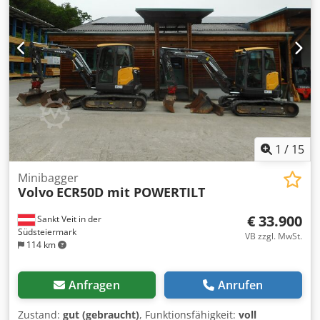
1
/
15
Minibagger
Volvo
ECR50D mit POWERTILT
€ 33.900
Sankt Veit in der
Südsteiermark
VB zzgl. MwSt.
114 km
Anfragen
Anrufen
Zustand:
gut (gebraucht)
, Funktionsfähigkeit:
voll