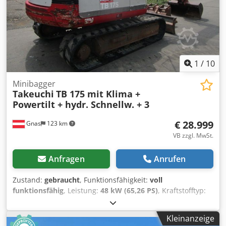
1
/
10
Minibagger
Takeuchi
TB 175 mit Klima +
Powertilt + hydr. Schnellw. + 3
€ 28.999
Gnas
123 km
VB zzgl. MwSt.
Anfragen
Anrufen
Zustand:
gebraucht
, Funktionsfähigkeit:
voll
funktionsfähig
, Leistung:
48 kW (65,26 PS)
, Kraftstofftyp:
Diesel
, Leergewicht:
7.475 kg
, Baujahr:
2010
,
Betriebsstunden:
8.809 h
, Antriebsart:
Diesel
, Minibagger
Kleinanzeige
Zustand Technisch: gut Beschreibung: Bagger -