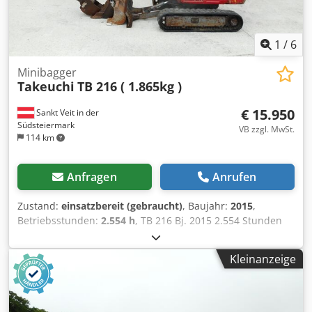
1
/
6
Minibagger
Takeuchi
TB 216 ( 1.865kg )
€ 15.950
Sankt Veit in der
Südsteiermark
VB zzgl. MwSt.
114 km
Anfragen
Anrufen
Zustand:
einsatzbereit (gebraucht)
, Baujahr:
2015
,
Betriebsstunden:
2.554 h
, TB 216 Bj. 2015 2.554 Stunden
1.865 KG 11,5 KW Dkodpfetqfbaox Ah Tor
Kleinanzeige