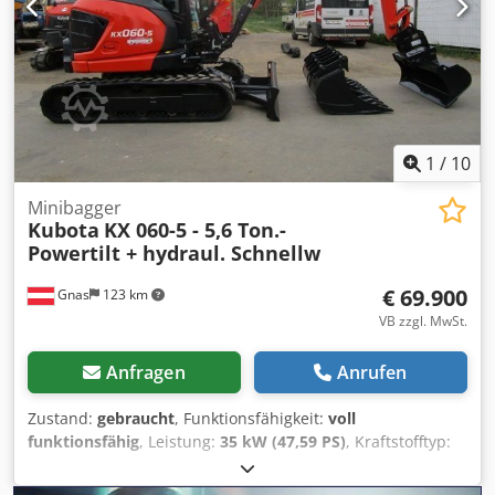
Arbeitsscheinwerfer - - 3-Zylinder-Kubota Dieselmotor 11,8
kW (16 PS) - - Bagger in gutem Zustand - - neues Prüfbuch -
- neue Überprüfung von gerichtl. zertifiziertem
Sachverständiger durchgeführt Schnellwechsler, Löffel, 3.
Ventil, Heizung, Vollkabine,
1
/
10
Minibagger
Kubota
KX 060-5 - 5,6 Ton.-
Powertilt + hydraul. Schnellw
€ 69.900
Gnas
123 km
VB zzgl. MwSt.
Anfragen
Anrufen
Zustand:
gebraucht
, Funktionsfähigkeit:
voll
funktionsfähig
, Leistung:
35 kW (47,59 PS)
, Kraftstofftyp:
Diesel
, Leergewicht:
5.635 kg
, Baujahr:
2022
,
Betriebsstunden:
956 h
, Gesamtlänge:
4.000 mm
,