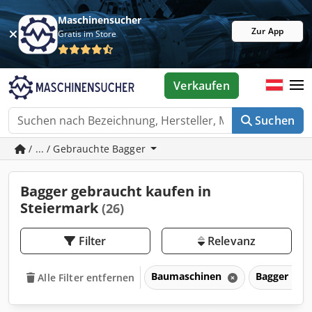
Maschinensucher
Zur App
Gratis im Store
Verkaufen
Suchen
/ ... / Gebrauchte Bagger
Bagger gebraucht kaufen in
Steiermark
(26)
Filter
Relevanz
Baumaschinen
Bagger
Alle Filter entfernen