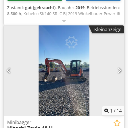
Zustand:
gut (gebraucht)
, Baujahr:
2019
, Betriebsstunden:
8.500 h
, Kobelco SK140 SRLC Bj 2019 Winkelbauer Powertilt
aus Bj 2025 ! Hydraulischer Schnellwechsler 3 Löffel Alle
Leitungen Klima Djdeziupvspfx Ah Tekr Laufwerk ca 70%
Kleinanzeige
Sehr guter Zustand! Zustellung möglich
1
/
14
Minibagger