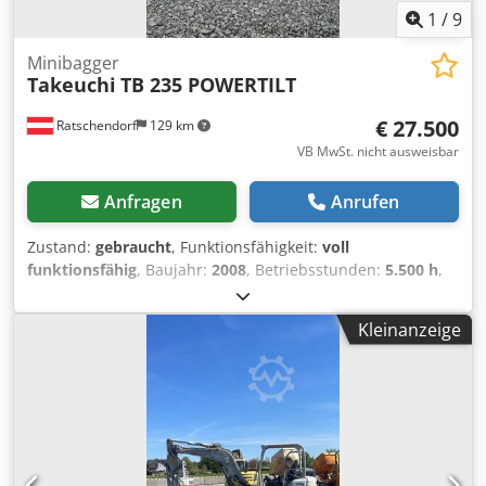
1
/
9
Minibagger
Takeuchi
TB 235 POWERTILT
€ 27.500
Ratschendorf
129 km
VB MwSt. nicht ausweisbar
Anfragen
Anrufen
Zustand:
gebraucht
, Funktionsfähigkeit:
voll
funktionsfähig
, Baujahr:
2008
, Betriebsstunden:
5.500 h
,
Takeuchi TB 235 Bj 2008 Ca 5500 bst Martin Powertilt
Hydraulischer Schnellwechsler 3 Löffel Sofort einsatzbereit
Kleinanzeige
Dkjdpjy Hxquofx Ah Tor Optisch nicht der schönste
Zustellung möglich