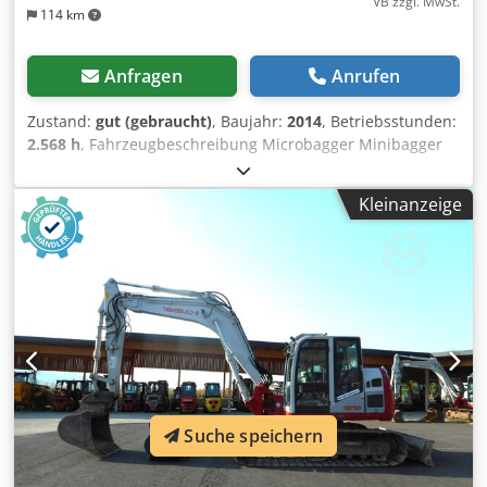
VB zzgl. MwSt.
114 km
Anfragen
Anrufen
Zustand:
gut (gebraucht)
, Baujahr:
2014
, Betriebsstunden:
2.568 h
, Fahrzeugbeschreibung Microbagger Minibagger
YANMAR SV08 Bj. 2014 lt. Zähler 2.568 Stunden 1.035 KG
7,7 KW - 2 Löffel - Zusatzleitungen am Arm - hydr.
Kleinanzeige
Verstellfahrwerk - Sturzbügel - sofort einsatzbereit!
Verkaufspreis: 8.800,-- netto Dsdpju Eqbbofx Ah Tekr auch
günstige Zustellung möglich!
Suche speichern