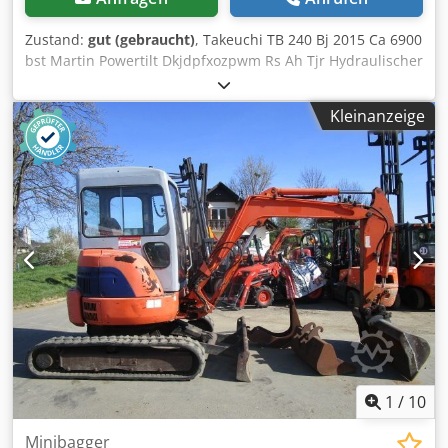
Zustand:
gut (gebraucht)
, Takeuchi TB 240 Bj 2015 Ca 6900
bst Martin Powertilt Dkjdpfxozpwm Rs Ah Tjr Hydraulischer
Schnellwechsler 3 Löffel Zusatzhydraulik Service gepflegt
Klima Sehr sauberer Zustand Zustellung möglich!
Kleinanzeige
1
/
10
Minibagger