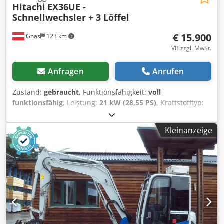
Hitachi
EX36UE -
Schnellwechsler + 3 Löffel
€ 15.900
Gnas
123 km
VB zzgl. MwSt.
Anfragen
Anrufen
Zustand:
gebraucht
, Funktionsfähigkeit:
voll
funktionsfähig
, Leistung:
21 kW (28,55 PS)
, Kraftstofftyp:
Diesel
, Leergewicht:
3.550 kg
, Baujahr:
2003
,
Betriebsstunden:
6.106 h
, Antriebsart:
Diesel
, Minibagger
Kleinanzeige
Zustand: Einsatzbereit und voll funktionsfähig
Dedpfezlvqyex Ah Tekr Zustand Technisch: gut
Beschreibung: Bagger - Kettenbagger - Raupenbagger -
Minibagger HITACHI EX36UE - - 3,55 Ton. Eigengewicht - -
Baujahr 2003 - - 6106 Betriebsstunden - - mechanischer
Schnellwechsler - - 2 Stk. gebr. Grabenlöffel 25 + 80 cm - -
1 Stk. gebr. Böschungslöffel 1,40m - - Kabine, Heizung - -
Arbeitsscheinwerfer vorne + hinten - - 3-Zylinder ISUZU-
Dieselmotor 28 PS - - sehr robuster Bagger - - 3.