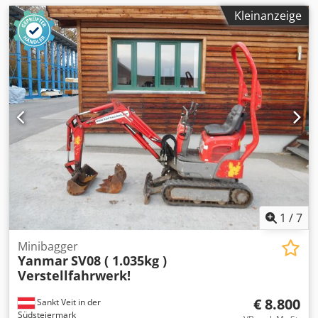
Kleinanzeige
1
/
7
Minibagger
Yanmar
SV08 ( 1.035kg )
Verstellfahrwerk!
€ 8.800
Sankt Veit in der
Südsteiermark