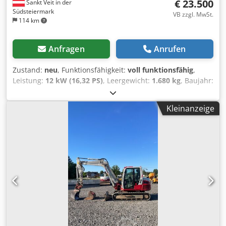
€ 23.500
Sankt Veit in der
Südsteiermark
VB zzgl. MwSt.
114 km
Anfragen
Anrufen
Zustand:
neu
, Funktionsfähigkeit:
voll funktionsfähig
,
Leistung:
12 kW (16,32 PS)
, Leergewicht:
1.680 kg
, Baujahr:
2024
, Betriebsstunden:
2 h
, Ausstattung:
Gummiketten,
Hammerhydraulik, Kopfschutz, Zusatzscheinwerfer,
Kleinanzeige
verstellbares Fahrwerk
, 2 Stk Minibagger TAKEUCHI TB
217R ( NEUMASCHINEN ) BJ. 2024 2 Stunden 1.680 KG 11,5
KW Dkjdpfey Sr Idex Ah Ter - Hammerleitung - hydr.
Verstellfahrwerk - Canopy ( Schutzdach schnell und leicht
demontierbar! ) - Arbeitsscheinwerfer Verkaufspreis:
23.500,-- netto pro Stück! Auch günstige Zustellung! Neuer
Schnellwechsler und Neue Löffel und Neuer Hammer
gegen Aufzahlung am Lager!