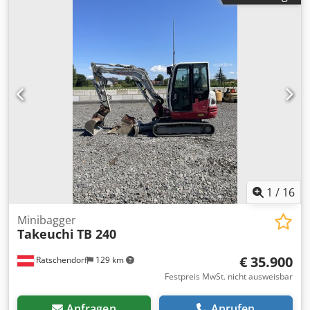
Zustand Technisch: gut Bereifung vorne Zustand: 20 - 40%
Bereifung hinten Zustand: 20 - 40% Beschreibung:
Radbagger Takeuchi TB 295W - - BJ 2014 - - 7688
Betriebsstunden - - 10,8 Ton. EG - - hydraulischer
Schnellwechsler - - - POWERTILT - - 1 Stk. neuwertiger
Grabenlöffel 100 cm - - 1 Stk. gebrauchter Grabenlöffel 40
cm - - 1 Stk. Böschungslöffel 150 cm - - - 4-Zylinder ISUZU-
Dieselmotor TURBO 104 PS - - - KLIMAANLAGE - - langer
Grabenstiel - - - Reifen ca. 30% - - - guter Originalzustand -
- Schnellwechsler, Löffel, 3. Ventil, 4. Ventil, Heizung,
Vollkabine, Klimaanlage, Dsdpszngxgefx Ah Tjkr
1
/
16
Minibagger
Takeuchi
TB 240
€ 35.900
Ratschendorf
129 km
Festpreis MwSt. nicht ausweisbar
Anfragen
Anrufen