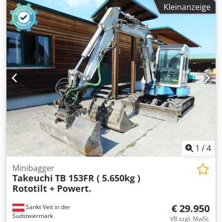
Schnellwechsler MS 01 hydr. Böschungslöffel Tieflöffel
Kleinanzeige
hydr. Verstellfahrwerk Kabine mit Heizung
Arbeitsscheinwerfer Originallack gute Ketten
Verkaufspreis: 17.950,-- netto Auch günstige Zustellung
möglich !!
1
/
4
Minibagger
Takeuchi
TB 153FR ( 5.650kg )
Rototilt + Powert.
€ 29.950
Sankt Veit in der
Südsteiermark
VB zzgl. MwSt.