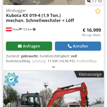
1
/
10
Minibagger
Kubota
KX 019-4 (1,9 Ton.)
mechan. Schnellwechsler + Löff
€ 16.999
Gnas
123 km
VB zzgl. MwSt.
Anfragen
Anrufen
Zustand:
gebraucht
, Funktionsfähigkeit:
voll
funktionsfähig
, Leistung:
11 kW (14,96 PS)
, Kraftstofftyp:
Diesel
, Leergewicht:
1.855 kg
, Baujahr:
2012
,
Betriebsstunden:
3.441 h
, Antriebsart:
Diesel
, Minibagger
Kleinanzeige
Dkodozqxi Njpfx Ah Tjr Zustand: Einsatzbereit und voll
funktionsfähig Zustand Technisch: gut Beschreibung:
Minibagger KUBOTA KX019-4 - - BJ 2012 - - 3441
Betriebsstunden - - 1855 kg Eigengewicht - - mechanischer
Schnellwechsler GEEL/Martin - - 2 Stk. gebr. Grabenlöffel
30 + 60 cm - - 1 Stk. hydraulischer Böschungslöffel 100 cm -
- - HYDRAULISCHES VERSTELLLAUFWERK 100 - 130 cm - - -