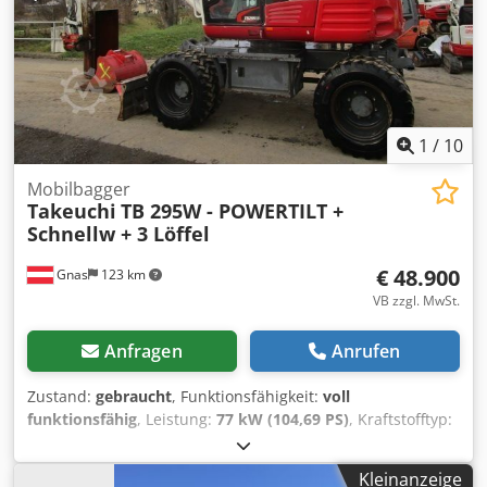
weitere neue Löffel gegen Aufzahlung möglich! Auch
günstige Zustellung möglich!
1
/
10
Mobilbagger
Takeuchi
TB 295W - POWERTILT +
Schnellw + 3 Löffel
€ 48.900
Gnas
123 km
VB zzgl. MwSt.
Anfragen
Anrufen
Zustand:
gebraucht
, Funktionsfähigkeit:
voll
funktionsfähig
, Leistung:
77 kW (104,69 PS)
, Kraftstofftyp:
Diesel
, Leergewicht:
10.800 kg
, Baujahr:
2014
,
Betriebsstunden:
7.688 h
, Antriebsart:
Diesel
, Mobilbagger
Kleinanzeige