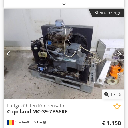
Verdampfer mit elektrischer Abtauung, mit Steuerung und
externer KD-Kühlanlage Dksdpfx Aouliazeider
Kleinanzeige
1
/
15
Luftgekühlten Kondensator
Copeland
MC-S9-ZB56KE
€ 1.150
Oradea
559 km