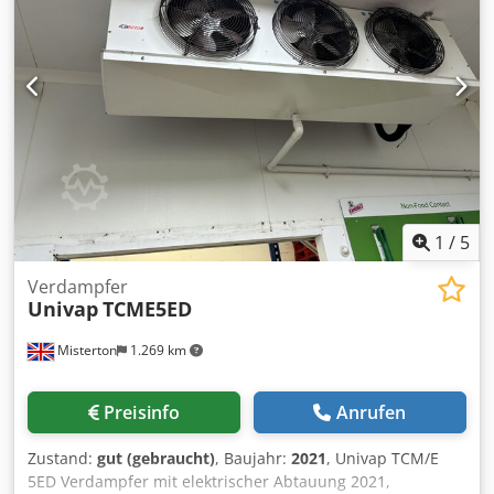
1
/
5
Verdampfer
Univap
TCME5ED
Misterton
1.269 km
Preisinfo
Anrufen
Zustand:
gut (gebraucht)
, Baujahr:
2021
, Univap TCM/E
5ED Verdampfer mit elektrischer Abtauung 2021,