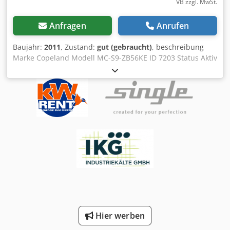
VB zzgl. MwSt.
Anfragen
Anrufen
Baujahr:
2011
, Zustand:
gut (gebraucht)
, beschreibung
Marke Copeland Modell MC-S9-ZB56KE ID 7203 Status Aktiv
Baujahr 2011 Ort Oradea (RO) Luftgekühlter Kondensator
Copeland MC-S9-ZB56KE Herstellung im Jahr 2011.
Copeland Modell D3DA4-75X-AWM Kompressor, Baujahr
1998, 3 Cyl., Saugleistung 32,2m3/h Max. Druck: 28/22,5
bar. Komplette Schaltbox. ExWorks. Der Preis ist
verhandelbar. Dkodedypicepfx Aidor Die technische
Inspektion kann mindestens 24 Stunden vor Fälligkeit
organisiert werden. Wir sprechen Englisch. Wir sprechen
Deutsch. Hablamos Spanien. Beszélünk magyarul. Irrtum,
Anderungen und Zwischenverkauf / Fehler, Änderungen
und Vorverkauf / Ne rezervam dreptul la greseli, modificari
si vanzare prealabila.
Hier werben