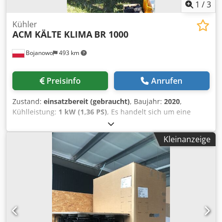
1
/
3
Kühler
ACM KÄLTE KLIMA
BR 1000
Bojanowo
493 km
Preisinfo
Anrufen
Zustand:
einsatzbereit (gebraucht)
, Baujahr:
2020
,
Kühlleistung:
1 kW (1,36 PS)
, Es handelt sich um eine
gebrauchte Kältemaschine mit einer Nennkühlleistung von
~1000kW für Wasserparameter von +12/7°C. Bitzer-
Kleinanzeige
Schraubenverdichter. Kältemittel R513A. Die
Kältemaschine hat eine eingebaute Pumpe,
Werksausdehnungsgefäß. Kältemaschine in gutem
Zustand aus unserer Mietflotte. Der Transport ist nicht im
Preis des Geräts enthalten. Wir geben eine 3-monatige
Garantie (für das Gebiet von Polen). Cedpfx Adoq
Rvwnoterf