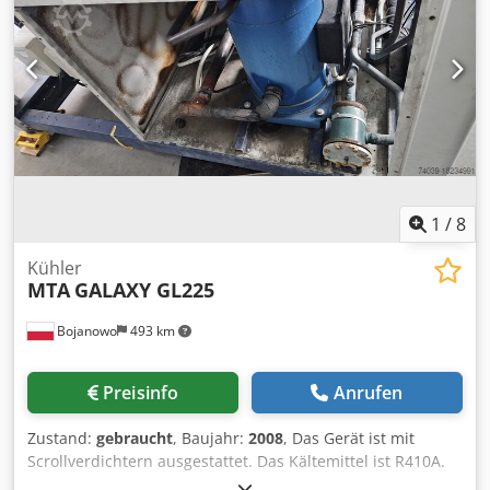
1
/
8
Kühler
MTA
GALAXY GL225
Bojanowo
493 km
Preisinfo
Anrufen
Zustand:
gebraucht
, Baujahr:
2008
, Das Gerät ist mit
Scrollverdichtern ausgestattet. Das Kältemittel ist R410A.
Die Kühlleistung beträgt ca. 600 kW kW bei