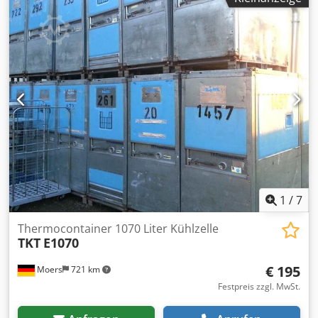
1
/
7
Thermocontainer 1070 Liter Kühlzelle
TKT
E1070
€ 195
Moers
721 km
Festpreis zzgl. MwSt.