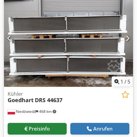
x 540 x 1800 -Gewicht: 325 kg -Anzahl der Ventilatoren: 2 x
600 mm -Lagerbestand: 1 Stk. -Lagernummer: AG 177 -
Zustand: gebraucht
1
/
5
Kühler
Goedhart
DRS 44637
Niedźwiedź
468 km
Preisinfo
Anrufen