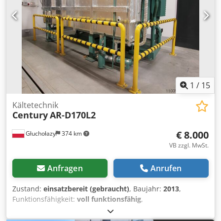
1
/
15
Kältetechnik
Century
AR-D170L2
€ 8.000
Głuchołazy
374 km
VB zzgl. MwSt.
Anfragen
Anrufen
Zustand:
einsatzbereit (gebraucht)
, Baujahr:
2013
,
Funktionsfähigkeit:
voll funktionsfähig
,
Maschinen-/Fahrzeugnummer:
AR-D170L2
,
Eingangsspannung:
400 V
, Eingangsfrequenz:
50 Hz
,