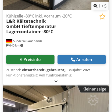
1
/
5
Kühlzelle -80°C inkl. Vorraum -20°C
L&R Kältetechnik
GmbH
Tieftemperatur
Lagercontainer -80°C
Sundern (Sauerland)
640 km
Preisinfo
Anrufen
Zustand:
einsatzbereit (gebraucht)
, Baujahr:
2021
,
Funktionsfähigkeit:
voll funktionsfähig
,
Maschinen-/Fahrzeugnummer:
20-3443
,
Eingangsspannung:
400 V
, Gesamtbreite:
2.286 mm
,
Kleinanzeige
Gesamtlänge:
11.994 mm
, Gesamthöhe:
2.582 mm
,
Temperatur:
-80 °C
, Art des Eingangsstroms:
Drehstrom
,
Kühlleistung:
12 kW (16,32 PS)
, Eingangsstrom:
63 A
,
Umgebungstemperatur (min.):
-20 °C
, Eingangsfrequenz:
50 Hz
, Umgebungstemperatur (max.):
42 °C
, Angeboten