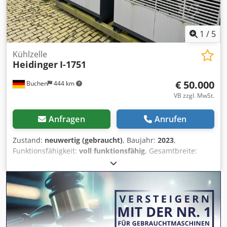
1
/
5
Kühlzelle
Heidinger
I-1751
€ 50.000
Buchen
444 km
VB zzgl. MwSt.
Anfragen
Anrufen
Zustand:
neuwertig (gebraucht)
, Baujahr:
2023
,
Funktionsfähigkeit:
voll funktionsfähig
, Gesamtbreite:
5.150 mm
, Gesamtlänge:
16.000 mm
, Gesamthöhe:
4.850
mm
, Temperatur:
2 °C
, Wir bieten diese neuwertige
Heidinger I-1751 Kühlzelle, Baujahr 2023, an. Typ: I - 1751
Baujahr: 2023 Crjdpoykrtpefx Adtef Doppel-Kühlzelle 2-8°C
(unbenutzt)​ Jeweils mit Viessmann-Doppeltür 2m x 2,7m​
Redundant aufgebaut​ Innenmaß je ca. 16m(l) x 5,15m(b) x
4,85m(h)​ Wände aus 100mm Sandwichpaneele​ Kein eigener