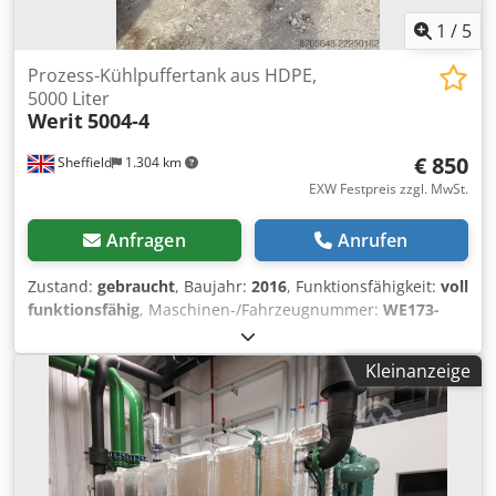
1
/
5
Prozess-Kühlpuffertank aus HDPE,
5000 Liter
Werit
5004-4
€ 850
Sheffield
1.304 km
EXW Festpreis zzgl. MwSt.
Anfragen
Anrufen
Zustand:
gebraucht
, Baujahr:
2016
, Funktionsfähigkeit:
voll
funktionsfähig
, Maschinen-/Fahrzeugnummer:
WE173-
000000006
, Gesamtbreite:
1.350 mm
, Gesamtlänge:
2.390
mm
, Gesamthöhe:
1.980 mm
, Gesamtgewicht:
250 kg
,
Kleinanzeige
Druck:
0,3 bar
, Industrieller HDPE-Prozesskühltank, 5.000 l
Fassungsvermögen, beidseitig je 3 x 8"-Ausgänge. Auswahl
von 4 Stück, Preis pro Stück. Codpfsziazwox Adtjrf