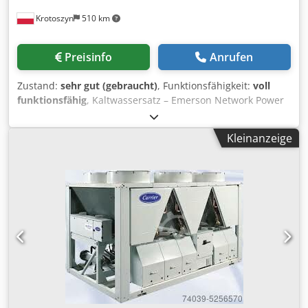
Krotoszyn
510 km
Preisinfo
Anrufen
Zustand:
sehr gut (gebraucht)
, Funktionsfähigkeit:
voll
funktionsfähig
, Kaltwassersatz – Emerson Network Power
Kaltwassersatz Marke: Emerson Network Power Cedpfx
Aswplwgjdtsrf Kühlleistung: 1300 kW Abmessungen: 13,5 ×
Kleinanzeige
2,50 × 2,40 m Das Gerät zeichnet sich durch eine hohe
Kühlleistung aus und eignet sich daher für anspruchsvolle
Umgebungen, in denen eine zuverlässige Wärmeableitung
erforderlich ist.