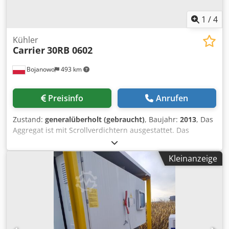
1
/
4
Kühler
Carrier
30RB 0602
Bojanowo
493 km
Preisinfo
Anrufen
Zustand:
generalüberholt (gebraucht)
, Baujahr:
2013
, Das
Aggregat ist mit Scrollverdichtern ausgestattet. Das
Kältemittel ist R410A. Die Kälteleistung beträgt ca. 600 kW
bei den Parametern Wasser +12/7°C und
Kleinanzeige
Umgebungstemperatur +35°C. Der Chiller ist nicht mit
einem Hydraulikmodul ausgestattet (keine Pumpe und kein
Behälter). Das Gerät stammt aus unserem
Mietmaschinenpark. Die Verflüssiger wurden aufgrund von
Undichtigkeiten instandgesetzt. Der Transport ist im
Gerätepreis nicht enthalten. Wir gewähren 3 Monate
Garantie (gilt für das Gebiet der Republik Polen).