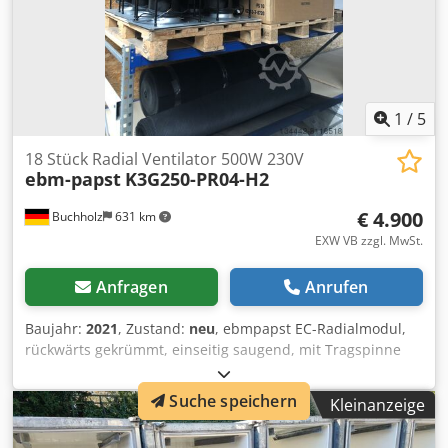
1
/
5
18 Stück Radial Ventilator 500W 230V
ebm-papst
K3G250-PR04-H2
€ 4.900
Buchholz
631 km
EXW VB zzgl. MwSt.
Anfragen
Anrufen
Baujahr:
2021
, Zustand:
neu
, ebmpapst EC-Radialmodul,
rückwärts gekrümmt, einseitig saugend, mit Tragspinne
Typ: K3G250-PR04-H2 Motor: M3G084-DFePhase: 1~
Nennspannung: 230 VAC Nennspannungsbereich: 200 -
Suche speichern
Kleinanzeige
277 VAC Frequenz: 50/60 Hz Art der Datenfestlegung ml
Drehzahl: 3080 min-1 Leistungsaufnahme: 500 W