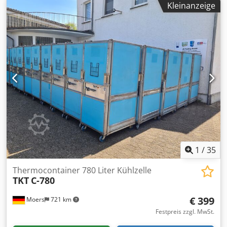
Kleinanzeige
Ausstattung:
Kühlaggregat
, Century
Absorptionskältemaschine Die Anlage ist aktuell mit
Stickstoff begast und enthält Lithiumbromid, das Ganze
wurde aufgrund einer Technologieumstellung von der
Anlage abgekoppelt, ist aber voll funktionsfähig. Die
Kühlleistung des Gerätes betrug nominell 560kW, nach
Ausfällen dürfte sie jedoch noch bei ca. 540kW liegen.
Insgesamt mussten wir 4 Röhren verstopfen, wodurch die
Leistung des Generators zwar geschwächt wurde,
allerdings nur um wenige Prozent. Csdowl Dzcspfx Adtjrf
Ab November 2024 wird der Generator von der Anlage
getrennt und nicht mehr genutzt.
1
/
35
Thermocontainer 780 Liter Kühlzelle
TKT
C-780
€ 399
Moers
721 km
Festpreis zzgl. MwSt.