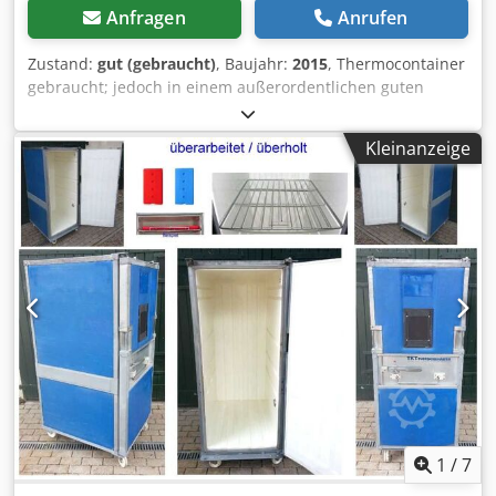
Anfragen
Anrufen
Zustand:
gut (gebraucht)
, Baujahr:
2015
, Thermocontainer
gebraucht; jedoch in einem außerordentlichen guten
Zustand, sofortiger Einsatz möglich Art-Bezeichnung: C-
780ü (verschiedene Thermocontainer am Lager, von 580
Kleinanzeige
Liter Inhalt bis zu 1170 Liter, siehe weitere Fotos)
Technische Daten Innen: 610 x 810 x 1570 mm Außen: 735
x 955 x 1900 mm Gewicht: ca. 98 kg Inhalt in Liter: ca. 780
Mit Einschiebeleisten f. Roste Eigenschaften Verriegelung
in der Türmitte 2 seitliche Ziehgriffe 1 Klappgriff in der
Türmulde Rollfahrwerk mit Rollen 108 mm, PA,
kühlhausfest Türfeststeller Innenwanne mit
Einschubleisten Winkeleckstützen mit Abkantung PE -
Platten (2 mm Stärke), hellblau Profilierte Abweisbleche (3-
seitig) 2 starre Räder, 2 mobile Räder, mit Vorhängeschloss
abschließbar Belastbar bis ca. 400 kg ÜBERARBEITET
Feinreinigung ist von Käufer zu übernehmen Angebot
besteht aus einem Container Farblicher Abverkauf je nach
Lagerbestand ca. 100 Stck. vorrätig Wir bieten die
1
/
7
Möglichkeit, Dienstag und Donnerstag in der Zeit zwischen