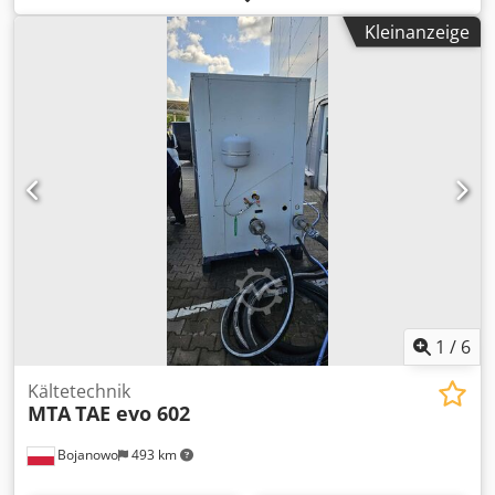
Wasserparametern von +12/7 °C und einer
Kleinanzeige
Umgebungstemperatur von +35 °C. Der Kühler ist mit
einem Hydraulikmodul (Pumpe und Tank) ausgestattet. Der
Transport ist nicht im Gerätepreis enthalten. Wir
gewähren eine Garantie von 3 Monaten (gilt für das Gebiet
der Republik Polen). Cjdpevptxtofx Adtorf
1
/
6
Kältetechnik
MTA
TAE evo 602
Bojanowo
493 km