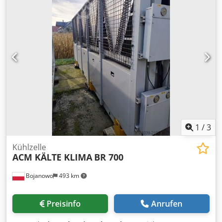
Aggregat verfügt über eine integrierte Pumpe und ein
werksseitig eingebautes Expansionsgefäß. Das Aggregat ist
in gutem Zustand und stammt aus unserem
Mietmaschinenpark. Der Transport ist nicht im Gerätepreis
enthalten. Wir gewähren 3 Monate Garantie (nur für Polen
gültig). Csdpfxsy Tmixo Adtorf
1
/
3
Kühlzelle
ACM KÄLTE KLIMA
BR 700
Bojanowo
493 km
Preisinfo
Anrufen