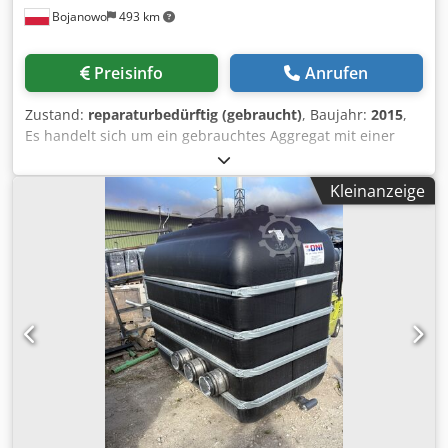
Bojanowo
493 km
Preisinfo
Anrufen
Zustand:
reparaturbedürftig (gebraucht)
, Baujahr:
2015
,
Es handelt sich um ein gebrauchtes Aggregat mit einer
Nennkälteleistung von ca. 430 kW. Kältemittel R134A. Das
Aggregat verfügt über eine integrierte Pumpe, ein
Kleinanzeige
werkseitiges Ausdehnungsgefäß sowie einen Bitzer-
Kompressor mit Frequenzumrichter. Derzeit stammt das
Aggregat aus unserem Mietmaschinenpark. Der
Verdampfer (Rohrbündelwärmetauscher) ist aktuell
vollständig undicht. Der Transport ist nicht im Gerätepreis
enthalten. Codpfx Ajix Adbsdtorf