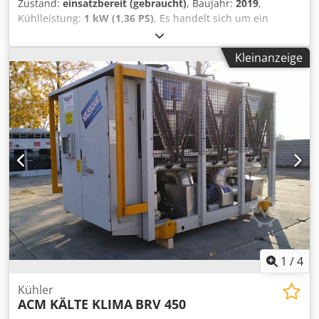
Zustand:
einsatzbereit (gebraucht)
, Baujahr:
2019
,
Kühlleistung:
1 kW (1,36 PS)
, Es handelt sich um ein
gebrauchtes Aggregat mit einer Nennkühlleistung von ca.
720 kW für die Parameter Wasser +12/7°C.
Kleinanzeige
Schraubenverdichter von Bitzer. Kältemittel R513A. Das
Aggregat verfügt über eine integrierte Pumpe und einen
werkseitig eingebauten Expansionsbehälter. Das Gerät
befindet sich in gutem Zustand aus unserem
Mietmaschinenpark. Der Transport ist im Gerätepreis nicht
enthalten. Wir gewähren 3 Monate Garantie (begrenzt auf
das Gebiet der Republik Polen). Cedpfx Adsy Tmh Uotsrf
1
/
4
Kühler
ACM KÄLTE KLIMA
BRV 450