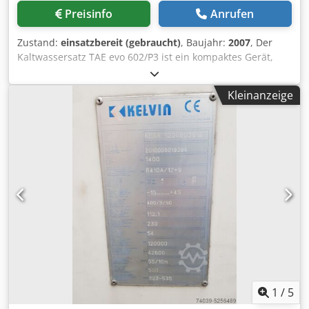
Preisinfo
Anrufen
Zustand:
einsatzbereit (gebraucht)
, Baujahr:
2007
, Der
Kaltwassersatz TAE evo 602/P3 ist ein kompaktes Gerät,
das für den Einsatz in der Industrie konzipiert wurde,
jedoch nicht ausschließlich. Er verfügt über hermetische
Kleinanzeige
Scroll-Verdichter, eine eingebaute ~3Bar-Pumpe und einen
innovativen Lamellenverdampfer, der in einem
hydraulischen Puffertank montiert ist. Kältemittel R407C.
Konzipiert für den Betrieb in druckbeaufschlagten
(geschlossenen) Systemen. Leistung ~100kW bei +12/7°C
und +35°C. Garantie 3 Monate ab Lieferdatum (gilt nur für
das Gebiet von Polen). Der Transport ist nicht im Preis des
Geräts enthalten. Cjdpfx Aspuh Aqjdterf
1
/
5