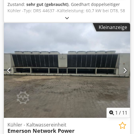
Zustand:
sehr gut (gebraucht)
, Goedhart doppelseitiger
Kühler -Typ: DRS 44637 -Kälteleistung: 60,7 kW bei DT8, 58
kW bei DT7 -Lamelle: 7 mm -Anzahl der Lüfter: 4 x 630 mm
-Geräteabmessungen: 4500 x 1550 x 700 mm -Block aus
Kleinanzeige
Edelstahl -Kältemittel: NH3 -Kapazität: 72 L -Gewicht: 650
kg -Lagerstatus: 3 Stück - Lagernummer: CH 535 -Zustand:
gebraucht Codpevw Np Rsfx Adterf
1
/
11
Kühler - Kaltwassereinheit
Emerson Network Power