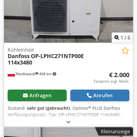
1
/
6
Kühleinheit
Danfoss
OP-LPHC271NTP00E
114x3480
€ 2.000
Niedźwiedź
468 km
Festpreis zzgl. MwSt.
Anfragen
Anrufen
Zustand:
sehr gut (gebraucht)
, Optima™ PLUS Danfoss
Verflüssigungssatz -Typ: OP-LPHC271NTP00E 114x3480 -
Kompressor-Typ: NTZ271A4LR1B -Kühlleistung mit R404A:
14,24 kW bei -10°C/40°C, 10,97 kW bei -25°C/40°C, 8,24 kW
Kleinanzeige
bei -30°C/40°C Cedpfx Aju Hgcdodterf -Abmessungen: 1600