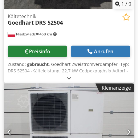
1
/
9
Kältetechnik
Goedhart
DRS 52504
Niedźwiedź
468 km
Preisinfo
Anrufen
Zustand:
gebraucht
, Goedhart Zweistromverdampfer -Typ:
DRS 52504 -Kälteleistung: 22,7 kW Cedpexpughsfx Adtorf -
Lamellenabstand: 4 mm -Anzahl Ventilatoren: 2 x 500 mm -
Abmessungen: 2260 x 1600 x 530 mm -Gehäuse und Block
Kleinanzeige
aus Edelstahl -Inhalt: 28 l -Gewicht: 240 kg -Lagerbestand:
5 Stück -Lagernummer: CH 571 -Zustand: gebraucht, sehr
guter Zustand, Kühler zu 100 % dicht, Ventilatoren
funktionstüchtig, sofort einsatzbereit