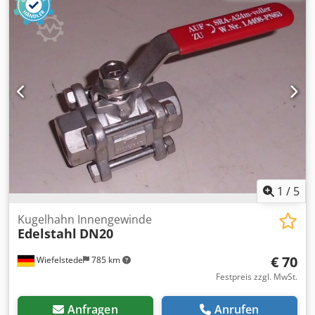
1
/
5
Kugelhahn Innengewinde
Edelstahl
DN20
€ 70
Wiefelstede
785 km
Festpreis zzgl. MwSt.
Anfragen
Anrufen