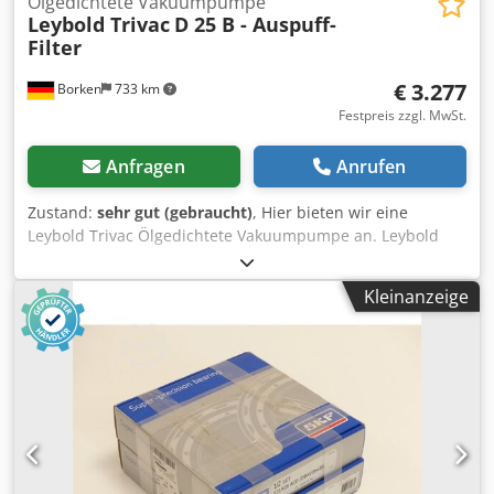
Ölgedichtete Vakuumpumpe
Leybold Trivac
D 25 B - Auspuff-
Filter
€ 3.277
Borken
733 km
Festpreis zzgl. MwSt.
Anfragen
Anrufen
Zustand:
sehr gut (gebraucht)
, Hier bieten wir eine
Leybold Trivac Ölgedichtete Vakuumpumpe an. Leybold
Trivac Ölgedichtete Vakuumpumpe mit Auspuff-Filter
Dcsdpfx Agjzdqq Eoxsk Leybold TRIVAC D 25 B Ölgedichtete
Kleinanzeige
Vakuumpumpe 2.5 x 10⁻³ mbar Saugvermögen (50 Hz): 25.7
m³/h Saugvermögen (60 Hz): 30.8 m³/h Auspuff-Filter mit
Ölrückführung ARS 16-25 Typ: D 25 B Zustand: gebraucht /
used Lieferumfang: (Siehe Bild) (Änderungen und Irrtümer
in den technischen Daten, Angaben sind vorbehalten!)
Weitere Fragen können wir gerne am Telefon für Sie
beantworten.