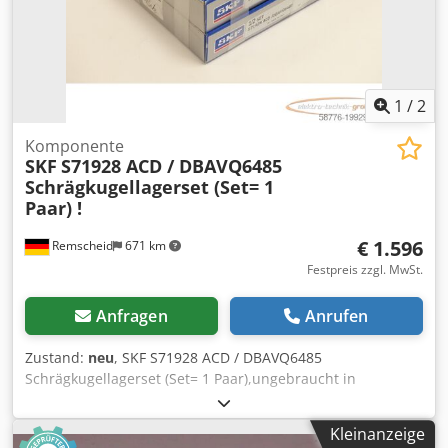
1
/
2
Komponente
SKF
S71928 ACD / DBAVQ6485
Schrägkugellagerset (Set= 1
Paar) !
€ 1.596
Remscheid
671 km
Festpreis zzgl. MwSt.
Anfragen
Anrufen
Zustand:
neu
, SKF S71928 ACD / DBAVQ6485
Schrägkugellagerset (Set= 1 Paar),ungebraucht in
Originalverpackung, 100% funktionsfähig, Lieferumfang
gem. Fotos Dcsdpfxexah Ado Agxjk
Kleinanzeige