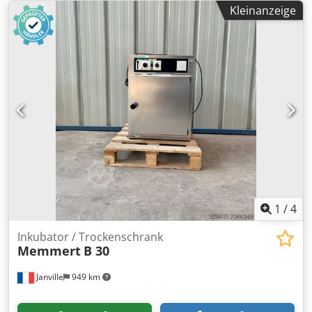
Kleinanzeige
1
/
4
Inkubator / Trockenschrank
Memmert
B 30
Janville
949 km