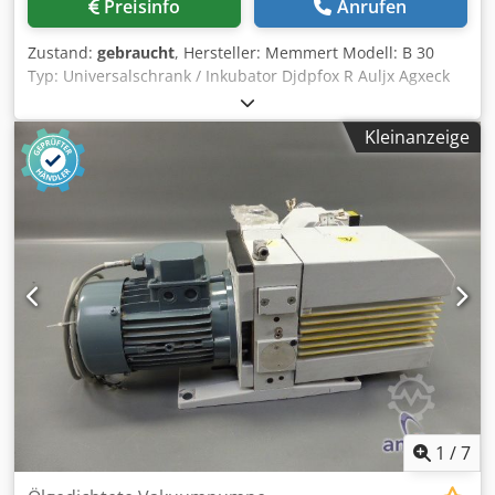
Preisinfo
Anrufen
Zustand:
gebraucht
, Hersteller: Memmert Modell: B 30
Typ: Universalschrank / Inkubator Djdpfox R Auljx Agxeck
Maximale Temperatur: 70°C Leistung: 800 W
Gesamtvolumen: 48 l Innenmaße: 380 x 300 x 380 mm
Kleinanzeige
1
/
7