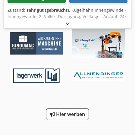
Zustand:
sehr gut (gebraucht)
, Kugelhahn Innengewinde -
Innengewinde: 2 -Voller: Durchgang, Vollkugel -Anzahl: 24x
Vorhanden Dcodpfx Aeb A Sa Ujgxsk -Preis: pro Stück -
Gewicht: 1 kg/Stück
Hier werben