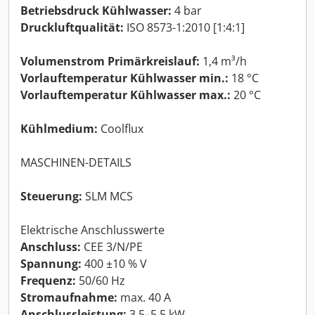
Betriebsdruck Kühlwasser:
4 bar
Druckluftqualität:
ISO 8573-1:2010 [1:4:1]
Volumenstrom Primärkreislauf:
1,4 m³/h
Vorlauftemperatur Kühlwasser min.:
18 °C
Vorlauftemperatur Kühlwasser max.:
20 °C
Kühlmedium:
Coolflux
MASCHINEN-DETAILS
Steuerung:
SLM MCS
Elektrische Anschlusswerte
Anschluss:
CEE 3/N/PE
Spannung:
400 ±10 % V
Frequenz:
50/60 Hz
Stromaufnahme:
max. 40 A
Anschlussleistung:
3,5–5,5 kW