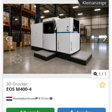
Kleinanzeige
1
/
1
3D Drucker
EOS
M400-4
Kootwijkerbroek
819 km