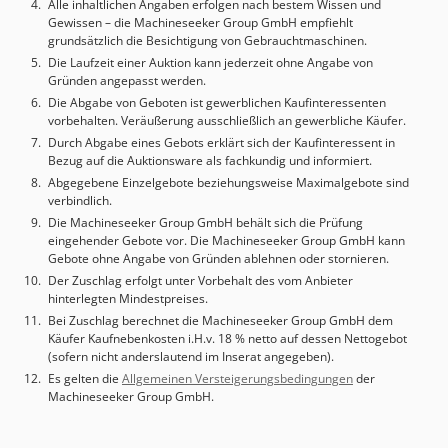
Alle inhaltlichen Angaben erfolgen nach bestem Wissen und
Verbrauchsmaterialien, die für EOS-Systeme getestet und
Gewissen – die Machineseeker Group GmbH empfiehlt
optimiert wurden. • End-to-End-Support: Von Transport bis
grundsätzlich die Besichtigung von Gebrauchtmaschinen.
hin zu maßgeschneiderten Wartungsplänen – wir
Die Laufzeit einer Auktion kann jederzeit ohne Angabe von
kümmern uns um jedes Detail. Vertrauen Sie IM3D dabei,
Gründen angepasst werden.
Ihnen zu helfen, Ihre Fähigkeiten in der additiven
Die Abgabe von Geboten ist gewerblichen Kaufinteressenten
Fertigung von Metallen zu erweitern. Kontaktieren Sie uns
vorbehalten. Veräußerung ausschließlich an gewerbliche Käufer.
für weitere Informationen oder Anfragen!
Durch Abgabe eines Gebots erklärt sich der Kaufinteressent in
Bezug auf die Auktionsware als fachkundig und informiert.
Abgegebene Einzelgebote beziehungsweise Maximalgebote sind
verbindlich.
Die Machineseeker Group GmbH behält sich die Prüfung
eingehender Gebote vor. Die Machineseeker Group GmbH kann
Gebote ohne Angabe von Gründen ablehnen oder stornieren.
Der Zuschlag erfolgt unter Vorbehalt des vom Anbieter
hinterlegten Mindestpreises.
Bei Zuschlag berechnet die Machineseeker Group GmbH dem
Käufer Kaufnebenkosten i.H.v. 18 % netto auf dessen Nettogebot
(sofern nicht anderslautend im Inserat angegeben).
Es gelten die
Allgemeinen Versteigerungsbedingungen
der
Machineseeker Group GmbH.