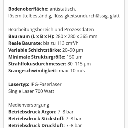
Bodenoberfläche:
antistatisch,
lösemittelbeständig, flüssigkeitsundurchlässig, glatt
Bearbeitungsbereich und Prozessdaten
Bauraum (L x B x H):
280 x 280 x 365 mm
Reale Baurate:
bis zu 113 cm³/h
Variable Schichtstärke:
20–90 µm
Minimale Strukturgröße:
150 µm
Strahlfokusdurchmesser:
80–115 µm
Scangeschwindigkeit:
max. 10 m/s
Lasertyp:
IPG-Faserlaser
Single Laser 700 Watt
Medienversorgung
Betriebsdruck Argon:
7–8 bar
Betriebsdruck Stickstoff:
7–8 bar
Betriebsdruck Druckluft:
7–8 bar