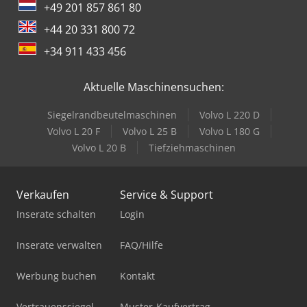
+49 201 857 861 80
+44 20 331 800 72
+34 911 433 456
Aktuelle Maschinensuchen:
Siegelrandbeutelmaschinen
Volvo L 220 D
Volvo L 20 F
Volvo L 25 B
Volvo L 180 G
Volvo L 20 B
Tiefziehmaschinen
Verkaufen
Service & Support
Inserate schalten
Login
Inserate verwalten
FAQ/Hilfe
Werbung buchen
Kontakt
Vertrauenssiegel
Muster-Kaufvertrag