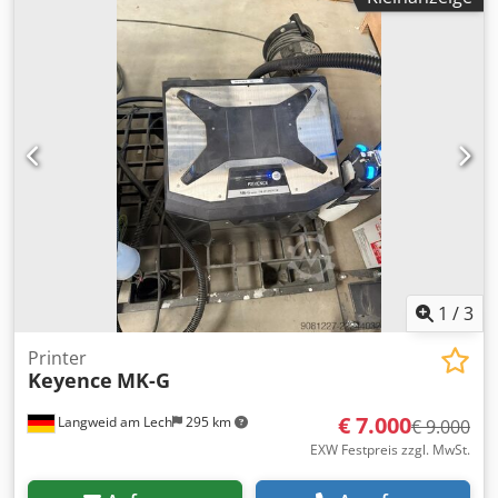
1
/
3
Printer
Keyence
MK-G
€ 7.000
Langweid am Lech
295 km
€ 9.000
EXW Festpreis zzgl. MwSt.