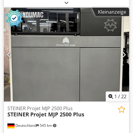
wurde im Jahr 2016 hergestellt. Er enthält die Software
Modeling Studio, Materialien zur Druckereinrichtung,
Kleinanzeige
Seitenabdeckungen und ein Netzkabel. Ideal für alle, die
ihre 3D-Druckfähigkeiten erweitern möchten. Kontaktieren
Sie uns für weitere Informationen. Zusätzliche Ausrüstung
Cjdpfx Acjx Stlde Tjha • Modeling Studio-Software •
Materialien für die Druckereinrichtung • Seitliche
Abdeckungen für den Drucker • AC-Netzkabel
1
/
22
STEINER Projet MJP 2500 Plus
STEINER
Projet MJP 2500 Plus
Deutschland
545 km