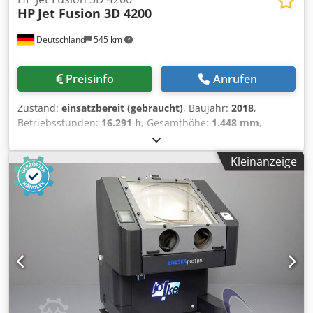
HP
Jet Fusion 3D 4200
Deutschland
545 km
Preisinfo
Anrufen
Zustand:
einsatzbereit (gebraucht)
, Baujahr:
2018
,
Betriebsstunden:
16.291 h
, Gesamthöhe:
1.448 mm
,
Gesamtbreite:
1.238 mm
, Verfahrweg X-Achse:
380 mm
,
Produktlänge (max.):
2.210 mm
, Anzahl der Achsen:
3
, Im
Kleinanzeige
Jahr 2018 hergestellter 3D-Drucker für Kunststoffe. Dieser
HP Jet Fusion 3D 4200 verfügt über ein Bauvolumen von
380 × 284 × 380 mm und nutzt die Multi Jet Fusion-
Technologie für eine effiziente Produktion. Er ist voll
funktionsfähig und war bis Juni 2026 im produktiven
Einsatz, wodurch er sich für die industrielle Fertigung von
funktionsfähigen Endprodukten und für das Prototyping
eignet. Wenn Sie auf der Suche nach hochwertigen 3D-
Druckmöglichkeiten sind, sollten Sie den von uns zum
Verkauf angebotenen HP Jet Fusion 3D 4200 in Betracht