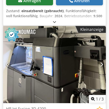
Anfragen
Anrufen
Zustand:
einsatzbereit (gebraucht)
, Funktionsfähigkeit:
voll funktionsfähig
, Baujahr:
2024
, Betriebsstunden:
9.500
h
, Keyence MK-G Inkjet Printer – schwarz & weiß – ca. 2
Jahre alt Zum Verkauf stehen zwei Keyence MK-G Inkjet
Kleinanzeige
Printer in gutem Zustand. Verfügbar sind: Csdezh I Aaepfx
Ac Tjha 1× schwarzer Drucker 1× weißer Drucker Beide
Geräte sind ca. 2 Jahre alt, voll funktionsfähig und
befinden sich in einem guten, gepflegten Zustand. Die
Drucker waren bis zuletzt im Einsatz und können prompt
verfügbar übernommen werden. Ideal für industrielle
Kennzeichnung, Produktcodierung und Verpackungsdruck.
Sofort verfügbar. Besichtigung nach Absprache möglich.
1
/
3
HP Jet Fusion 3D 4200