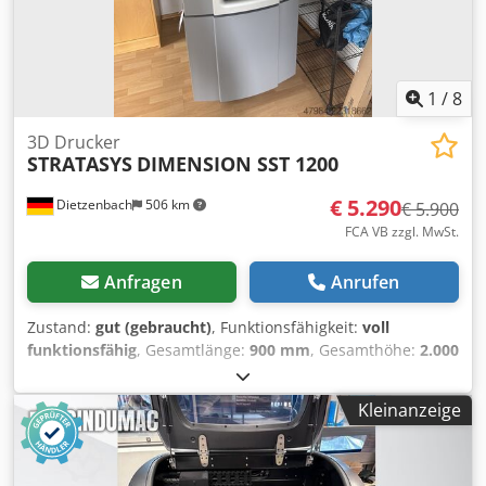
1
/
8
3D Drucker
STRATASYS
DIMENSION SST 1200
€ 5.290
Dietzenbach
506 km
€ 5.900
FCA VB zzgl. MwSt.
Anfragen
Anrufen
Zustand:
gut (gebraucht)
, Funktionsfähigkeit:
voll
funktionsfähig
, Gesamtlänge:
900 mm
, Gesamthöhe:
2.000
mm
, Gesamtbreite:
800 mm
, Gesamtgewicht:
500 kg
,
Eingangsspannung:
240 V
, Eingangsstrom:
12 A
,
Kleinanzeige
STRATASYS DIMENSION SST 1200 3-D Drucker - Frequenz:
50/60 Hz - Nennstrom: 12 - 6 A - Innenabmessungen: ca.
400 x 400 x 500 mm - mit passendem Zubehör Achtung: