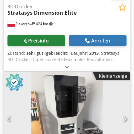
3D Drucker
Stratasys
Dimension Elite
Piskorzów
424 km
Preisinfo
Anrufen
Zustand:
sehr gut (gebraucht)
, Baujahr:
2013
, Stratasys
3D-Drucker Dimension Elite Maximales Bauvolumen :
203x203x305mm Cjdpjt Dq Rlefx Ac Teha Größe:
686x914x1041 Gewicht (kg): 136
Kleinanzeige