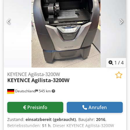
der Artikel muss zwischen dem 08.09. und 10.09.2026 an
einem noch abzustimmenden Termin verbindlich abgeholt
werden. FCA D-63128 Dietzenbach - verladen auf LKW
Chedpfxjzldwhj Ac Toa
1
/
4
KEYENCE Agilista-3200W
KEYENCE
Agilista-3200W
Deutschland
545 km
Preisinfo
Anrufen
Zustand:
einsatzbereit (gebraucht)
, Baujahr:
2016
,
Betriebsstunden:
51 h
, Dieser KEYENCE Agilista-3200W