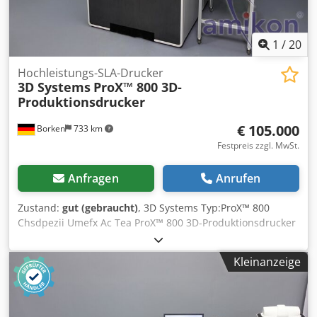
1
/
20
Hochleistungs-SLA-Drucker
3D Systems
ProX™ 800 3D-
Produktionsdrucker
€ 105.000
Borken
733 km
Festpreis zzgl. MwSt.
Anfragen
Anrufen
Zustand:
gut (gebraucht)
, 3D Systems Typ:ProX™ 800
Chsdpezii Umefx Ac Tea ProX™ 800 3D-Produktionsdrucker
von 3D Systems – Hochleistungs-SLA-Drucker Anlage
wurde regelmäßig gewartet Betriebsstunden: 18.700
Kleinanzeige
(Stand: 18.04.2023) Nach dem 18.04.2023 nicht mehr in
Betrieb genommen Hinweis: Jährliche Wartung bis zur
Demontage durchgeführt Zum Verkauf steht ein
gebrauchter ProX 800 Stereolithografie (SLA)