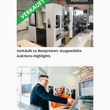
Hydraulik Erdbohrer
International 2674
Kgs 1670
Mb Bäürle
Meh 5 2 1 8 B
Verkäufe zu Bestpreisen: Ausgewählte
Mvh 5 1 4 B
Auktions-Highlights
Nc Drehmaschine
Nc Fräsmaschine
Nc Teilapparat
Reinluftentstauber Und Brikettierpresse