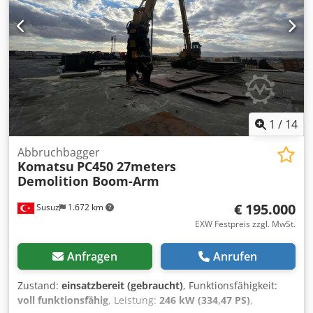
Kippwagen, Klimaanlage, Kopfschutz, Stahlschienen,
Standard-Schaufel, verstellbarer Ausleger
, Komatsu PC450
High Reach Abbruchmaschine. Maximale Arbeitshöhe: 28
m. Zwei Ausleger-Sets: Hochreichweite und
Standardabbruch. Zwei Abbruchscheren: - Trevi Benne
HC15ND für Primärabbruch - Trevi Benne FR35 für
Sekundärabbruch Schneller, hydraulisch betriebener
Ausleger-Schnellwechsler. Kippbare Fahrerkabine.
Chsdpfx Aoultfnsbhea
1
/
14
Abbruchbagger
Komatsu
PC450 27meters
Demolition Boom-Arm
€ 195.000
Susuz
1.672 km
EXW Festpreis zzgl. MwSt.
Anfragen
Anrufen
Zustand:
einsatzbereit (gebraucht)
, Funktionsfähigkeit:
voll funktionsfähig
, Leistung:
246 kW (334,47 PS)
,