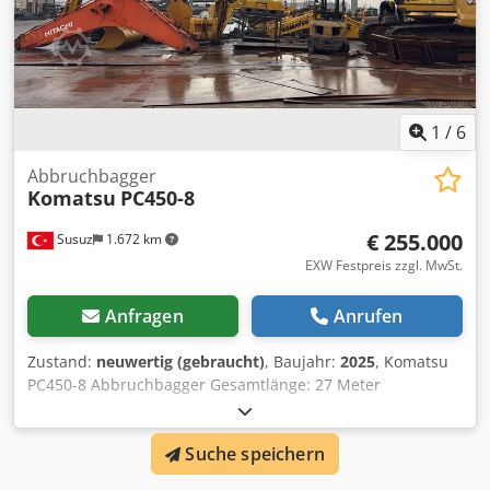
1
/
6
Abbruchbagger
Komatsu
PC450-8
€ 255.000
Susuz
1.672 km
EXW Festpreis zzgl. MwSt.
Anfragen
Anrufen
Zustand:
neuwertig (gebraucht)
, Baujahr:
2025
, Komatsu
PC450-8 Abbruchbagger Gesamtlänge: 27 Meter
Dreiteiliger Auslegerarm, die Hydraulikschere ist neu
Chjdpfx Ajx Svv Ssbhoa Gegengewicht und hochfahrbare
Suche speichern
Kabine Baujahr 2012 – 13.994 Betriebsstunden Die
Maschine wurde von einem autorisierten Komatsu-Service