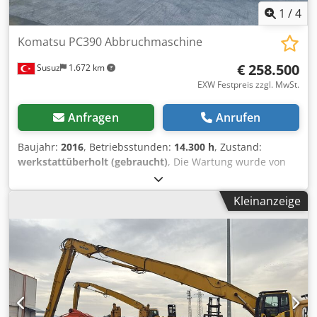
1
/
4
Komatsu PC390 Abbruchmaschine
€ 258.500
Susuz
1.672 km
EXW Festpreis zzgl. MwSt.
Anfragen
Anrufen
Baujahr:
2016
, Betriebsstunden:
14.300 h
, Zustand:
werkstattüberholt (gebraucht)
, Die Wartung wurde von
einem autorisierten Komatsu-Service durchgeführt. Die
Maschine kann vor Ort besichtigt werden Cedopq Tapspfx
Kleinanzeige
Abhsha 27 Meter Reichweite