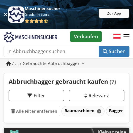
Maschinensucher
Zur App
Gratis im Store
Verkaufen
Suchen
/ ... / Gebrauchte Abbruchbagger
Abbruchbagger gebraucht kaufen
(7)
Filter
Relevanz
Baumaschinen
Bagger
Alle Filter entfernen
Kleinanzeige