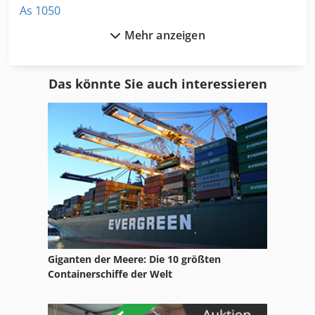
As 1050
Mehr anzeigen
As 940 Sherpa
Ausstattung
Das könnte Sie auch interessieren
Bbs 550
Dgmpc 3 Abk Bak 41
Fahrgestell
Fngj 20
Format
Ga 11 Ff
Giganten der Meere: Die 10 größten
Holz Umschlagbagger
Containerschiffe der Welt
Hsc 20 Linear