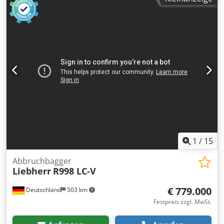
1
/
15
Abbruchbagger
Liebherr
R998 LC-V
€ 779.000
Deutschland
503 km
Festpreis zzgl. MwSt.