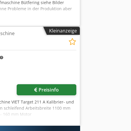
ifmaschine Bütfering siehe Bilder
ohne Probleme in der Produktion aber
Kleinanzeige
aschine
Preisinfo
chine VIET Target 211 A Kalibrier- und
n schleifend Arbeitsbreite 1100 mm
 - 160 mm Motor
0 V, 50 Hz 2
Sh, 2. Aggregat: Schleifschuh, starr &