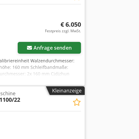
€ 6.050
Festpreis zzgl. MwSt.
Anfrage senden
Kalibriereinheit Walzendurchmesser:
khöhe: 160 mm Schleifbandmaße:
urchmesser: 2x 160 mm Cjdjzhun
eitsschalter Hauptmotorleistung: 12 kW
Höhe: 2130 mm
Kleinanzeige
aschine
1100/22