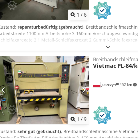
1
/
6
Zustand:
reparaturbedürftig (gebraucht)
, Breitbandschleifmaschi
Arbeitsbreite 1100mm Arbeitshöhe 3-160mm Vorschubgeschwindigk
Schleifaggregate 2 1 Metall-Schleifaggregat 2 Gummi-Schleifaggrega
Elektrische Schleifhöhenverstellung Crsdpfxoqzxxze Am Ref CE-zert
technische Aufbereitung verkauft. Möglichkeit der Inspektion und
Breitbandschleifm
der Kosten.
Vietmac
PL-84/
Juszczyn
452 km
1
/
9
Zustand:
sehr gut (gebraucht)
, Breitbandschleifmaschine Vietmac 
Credex Rg Tlspfx Am Rjf Arbeitshöhe: 3–160 mm Anzahl der Aggreg