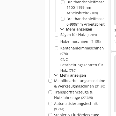
Breitbandschleifmaschinen
1100-1199mm
Arbeitsbreite
(109)
Breitbandschleifmaschinen
0-999mm Arbeitsbreite
(90)
Mehr anzeigen
Sägen für Holz
(1.869)
Hobelmaschinen
(1.153)
Kantenanleimmaschinen
(976)
CNC-
Bearbeitungszentren für
Holz
(730)
Mehr anzeigen
Metallbearbeitungsmaschinen
& Werkzeugmaschinen
(31.903)
Transportfahrzeuge &
Nutzfahrzeuge
(27.785)
Automatisierungstechnik
(9.214)
Stapler & Flurförderzeuge