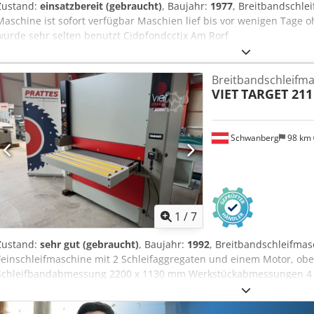
Zustand:
einsatzbereit (gebraucht)
, Baujahr:
1977
, Breitbandschle
Maschine ist sofort verfügbar Maschien lief bis vor wenigen Tage 
wurde sehr selten benutzt Cjdpfondcctjx Am Rorf
Breitbandschleifm
VIET
TARGET 211
Schwanberg
98 km
1
/
7
Zustand:
sehr gut (gebraucht)
, Baujahr:
1992
, Breitbandschleifmas
Feinschleifmaschine mit 2 Schleifaggregaten und einem Motor, obe
Schleifbandabmessung 2200 x 1130 mm Werkstückabmessungen 4
Tischhöhenverstellung 0,18 kW, 400 V ,50 Hz Hauptmotor 8,0 kW, 40
Vorschubgeschwindigkeiten 1. Aggregat: Schleifwalze, gummiert, 90 