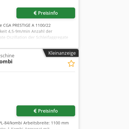
Preisinfo
ne CGA PRESTIGE A 1100/22
eit 4,5-9m/min Anzahl der
te Oszillation der Schleifaggregate
ifiziert Die Maschine wird ohne
 Wartung nach vorheriger Absprache
Kleinanzeige
aschine
kombi
Preisinfo
PL-84/kombi Arbeitsbreite: 1100 mm
ate: 1 Kombi-Aggregat mit