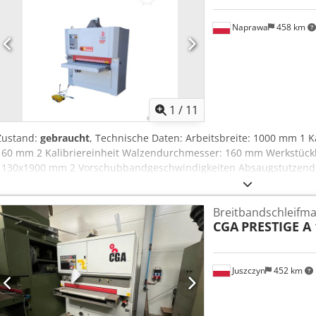
Naprawa
458 km
1
/
11
Zustand:
gebraucht
, Technische Daten: Arbeitsbreite: 1000 mm 1 
160 mm 2 Kalibriereinheit Walzendurchmesser: 160 mm Werkstüc
1130x1900 mm 2 Vorschubbandgeschwindigkeiten Absaugstutzend
Aopfx Am Rsrf Elektrische Höhenverstellung Digitalanzeige Sicherh
Spannung: 380 V Gesamtmaße: Länge: 1860 mm Breite: 1840 mm 
Breitbandschleifm
CGA
PRESTIGE A 
Juszczyn
452 km