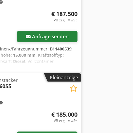
€ 187.500
VB zzgl. MwSt.
Anfrage senden
hinen-/Fahrzeugnummer:
B11400539
,
bhöhe:
15.000 mm
, Kraftstofftyp:
ebsart:
Diesel
, Vollcontainer
9 Getriebe: ZF 5WG 261 Zustand:
fung vorne Typ: Luft Bereifung hinten
Kleinanzeige
hstacker
60S5
€ 185.000
VB zzgl. MwSt.