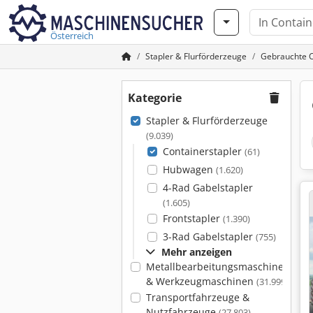
Österreich
Stapler & Flurförderzeuge
Gebrauchte C
Kategorie
Stapler & Flurförderzeuge
(9.039)
Containerstapler
(61)
Hubwagen
(1.620)
4-Rad Gabelstapler
(1.605)
Frontstapler
(1.390)
3-Rad Gabelstapler
(755)
Mehr anzeigen
Metallbearbeitungsmaschinen
& Werkzeugmaschinen
(31.999)
Transportfahrzeuge &
Nutzfahrzeuge
(27.803)