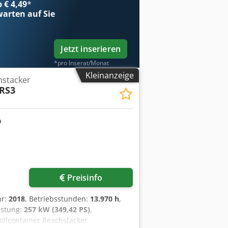
b € 4,49
*
arten auf Sie
Jetzt inserieren
*pro Inserat/Monat
Kleinanzeige
hstacker
RS3
Preisinfo
hr:
2018
, Betriebsstunden:
13.970 h
,
eistung:
257 kW (349,42 PS)
,
Vollcontainer Reachstacker