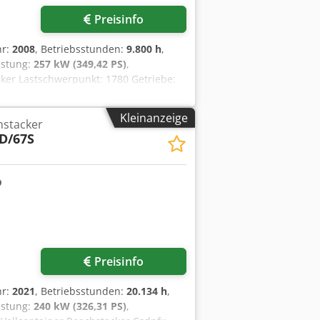
Preisinfo
hr:
2008
, Betriebsstunden:
9.800 h
,
eistung:
257 kW (349,42 PS)
,
cker Lastschwerpunkt: 1780 Getriebe:
nd Technisch: gut Bereifung vorne
en Grösse: 18.00-25 Bereifung hinten
Kleinanzeige
hstacker
em, air-condition (automatic climate
D/67S
Preisinfo
hr:
2021
, Betriebsstunden:
20.134 h
,
eistung:
240 kW (326,31 PS)
,