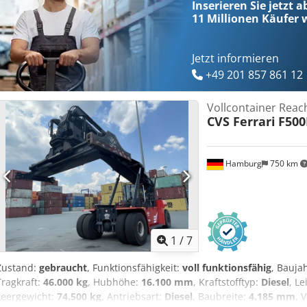
Inserieren Sie jetzt a
11 Millionen
Käufer w
Jetzt informieren
+49 201 857 861 12
Vollcontainer Reac
CVS Ferrari
F500
Hamburg
750 km
1
/
7
Zustand:
gebraucht
, Funktionsfähigkeit:
voll funktionsfähig
, Bauja
Tragkraft:
46.000 kg
, Hubhöhe:
16.100 mm
, Kraftstofftyp:
Diesel
, L
Leergewicht:
74.500 kg
, Antriebsart:
Diesel
, Baubreite:
4.185 mm
, 