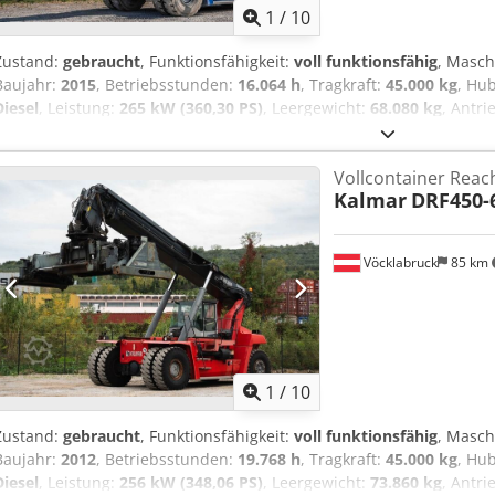
1
/
10
Zustand:
gebraucht
, Funktionsfähigkeit:
voll funktionsfähig
, Masc
Baujahr:
2015
, Betriebsstunden:
16.064 h
, Tragkraft:
45.000 kg
, Hu
Diesel
, Leistung:
265 kW (360,30 PS)
, Leergewicht:
68.080 kg
, Antri
Reachstacker Fahrgestellnummer: B11400179 Getriebe: ZF 5WG 261 C
Einsatzbereit und voll funktionsfähig Zustand Technisch: gut Berei
Vollcontainer Reac
Typ: Luft Beschreibung:
Kalmar
DRF450-
Vöcklabruck
85 km
1
/
10
Zustand:
gebraucht
, Funktionsfähigkeit:
voll funktionsfähig
, Masc
Baujahr:
2012
, Betriebsstunden:
19.768 h
, Tragkraft:
45.000 kg
, Hu
Diesel
, Leistung:
256 kW (348,06 PS)
, Leergewicht:
73.860 kg
, Antri