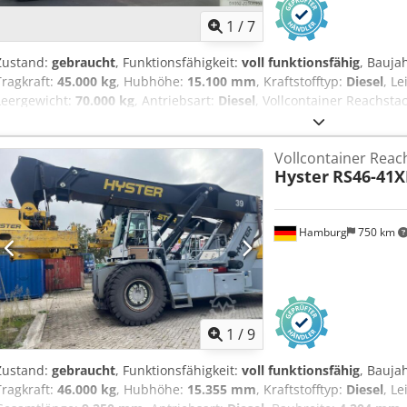
1
/
7
Zustand:
gebraucht
, Funktionsfähigkeit:
voll funktionsfähig
, Bauja
Tragkraft:
45.000 kg
, Hubhöhe:
15.100 mm
, Kraftstofftyp:
Diesel
, L
Leergewicht:
70.000 kg
, Antriebsart:
Diesel
, Vollcontainer Reachsta
Dana TE32418 Zustand: Einsatzbereit und voll funktionsfähig Zusta
Grösse: 18.00-25 Bereifung vorne Zustand: 60 - 80% Bereifung hint
Vollcontainer Reac
Zustand: 40 - 60% Crsdezr Sp Sopfx Af Dsf EN: central greasing syst
Hyster
RS46-41X
control) DE: Zentralschmierung, elektronischer Klimaanlage
Hamburg
750 km
1
/
9
Zustand:
gebraucht
, Funktionsfähigkeit:
voll funktionsfähig
, Bauja
Tragkraft:
46.000 kg
, Hubhöhe:
15.355 mm
, Kraftstofftyp:
Diesel
, L