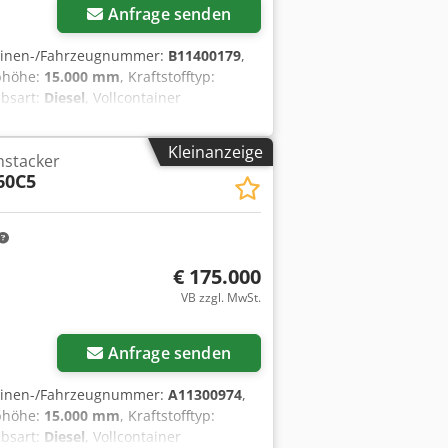
Anfrage senden
hinen-/Fahrzeugnummer:
B11400179
,
bhöhe:
15.000 mm
, Kraftstofftyp:
ebsart:
Diesel
, Vollcontainer
jdjzkcz Ajpfx Af Dsrf Zustand:
fung vorne Typ: Luft Bereifung hinten
Kleinanzeige
hstacker
60C5
€ 175.000
VB zzgl. MwSt.
Anfrage senden
hinen-/Fahrzeugnummer:
A11300974
,
bhöhe:
15.000 mm
, Kraftstofftyp:
ebsart:
Diesel
, Vollcontainer