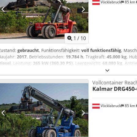
Vöcklabruck
85 km
1
/
10
Zustand:
gebraucht
, Funktionsfähigkeit:
voll funktionsfähig
, Masc
Baujahr:
2017
, Betriebsstunden:
19.784 h
, Tragkraft:
45.000 kg
, Hu
Diesel
, Leistung:
265 kW (360,30 PS)
, Leergewicht:
68.080 kg
, Antri
Reachstacker Credpjzkcz Njfx Af Dof Fahrgestellnummer: B1140053
Einsatzbereit und voll funktionsfähig Zustand Technisch: gut Berei
Vollcontainer Reac
Typ: Luft Beschreibung:
Kalmar
DRG450-
Vöcklabruck
85 km