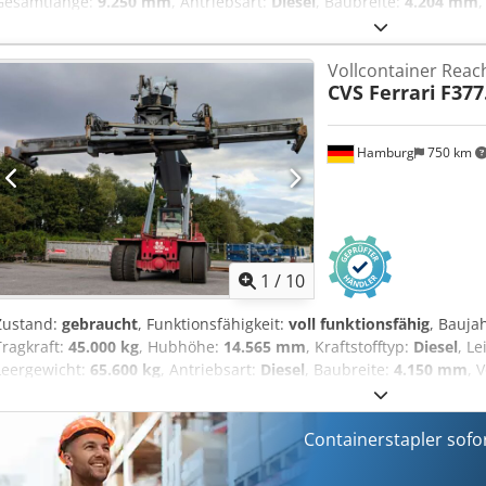
Gesamtlänge:
9.250 mm
, Antriebsart:
Diesel
, Baubreite:
4.204 mm
,
Aezhp Haef Djrf Lastschwerpunkt: 1865 Getriebe: Dana TE30 Zustand
funktionsfähig Zustand Technisch: sehr gut Bereifung vorne Grösse
Vollcontainer Reac
- 100% Bereifung hinten Grösse: 18.00-33 Bereifung hinten Zustand:
CVS Ferrari
F377
increasing the capacity in the 3rd row from 21to to 30to, central gr
Erhöhung der Tragkraft in der 3. Reihe von 21to auf 30to, Zentrals
Hamburg
750 km
1
/
10
Zustand:
gebraucht
, Funktionsfähigkeit:
voll funktionsfähig
, Bauja
Tragkraft:
45.000 kg
, Hubhöhe:
14.565 mm
, Kraftstofftyp:
Diesel
, L
Leergewicht:
65.600 kg
, Antriebsart:
Diesel
, Baubreite:
4.150 mm
, 
Clark 4-gear automatic Cjdpszr Sp Esfx Af Dorf Zustand: Einsatzbere
Technisch: gut Bereifung vorne Grösse: 18.00-25 Bereifung hinten G
pileslope on spreader, hydr. sliding cabin
Containerstapler sofo