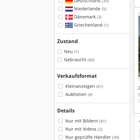
Deutschland
(35)
Niederlande
(5)
Dänemark
(3)
Griechenland
(1)
Zustand
Neu
(1)
Gebraucht
(60)
Verkaufsformat
Kleinanzeigen
(61)
Auktionen
(0)
Details
Nur mit Bildern
(61)
Nur mit Videos
(2)
stapler
Kalmar Containerstapler
Konecranes
Nur geprüfte Händler
(30)