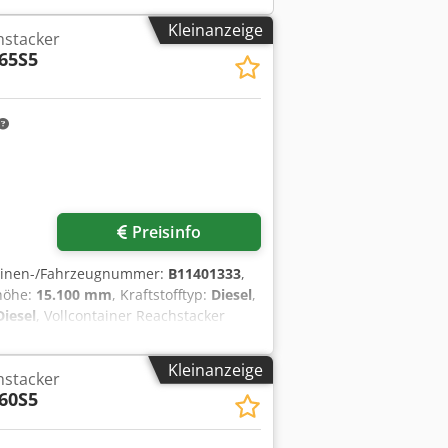
Kleinanzeige
hstacker
65S5
Preisinfo
hinen-/Fahrzeugnummer:
B11401333
,
höhe:
15.100 mm
, Kraftstofftyp:
Diesel
,
Diesel
, Vollcontainer Reachstacker
tzbereit und voll funktionsfähig
nten Typ: Luft Beschreibung:
Kleinanzeige
hstacker
60S5