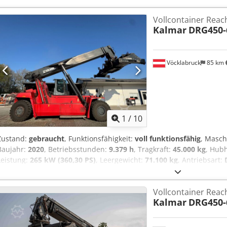
Vollcontainer Reac
Kalmar
DRG450-
Vöcklabruck
85 km
1
/
10
Zustand:
gebraucht
, Funktionsfähigkeit:
voll funktionsfähig
, Masc
Baujahr:
2020
, Betriebsstunden:
9.379 h
, Tragkraft:
45.000 kg
, Hub
Leistung:
265 kW (360,30 PS)
, Leergewicht:
71.100 kg
, Antriebsart:
Fahrgestellnummer: B11401333 Getriebe: ZF 5WG 261 Zustand: Einsa
Zustand Technisch: sehr gut Bereifung vorne Typ: Luft Bereifung hi
Vollcontainer Reac
Codpfxszkc Aas Af Djrf
Kalmar
DRG450-