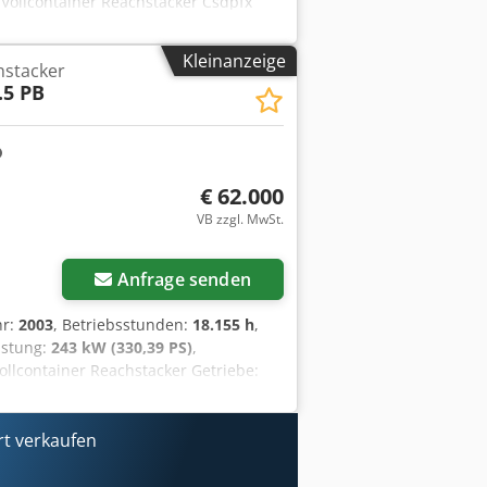
 Vollcontainer Reachstacker Csdpfx
: Einsatzbereit und voll
: 18.00-33 Bereifung vorne Zustand: 80
Kleinanzeige
hstacker
 80 - 100% EN: hydr. support jacks for
.5 PB
easing / DE: hydr. Abstützung zur
chmieranlage
€ 62.000
VB zzgl. MwSt.
Anfrage senden
hr:
2003
, Betriebsstunden:
18.155 h
,
eistung:
243 kW (330,39 PS)
,
Vollcontainer Reachstacker Getriebe:
it und voll funktionsfähig Zustand
rösse: 18.00-25 piggy-back, hydr.
rt verkaufen