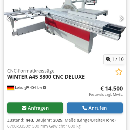
Schnittbreite Schnitthöhe 200 mm Tischverlängerung 840
mm Drei Drehzahlen möglich 3 4 5 T/Umin Djdpey Nyuasfx
Am Eeck
1
/
10
CNC-Formatkreissäge
WINTER
A45 3800 CNC DELUXE
€ 14.500
Leipzig
454 km
Festpreis zzgl. MwSt.
Anfragen
Anrufen
Zustand:
neu
, Baujahr:
2025
, Maße (Länge/Breite/Höhe)
6700x3350x1500 mm Gewicht 1000 kg