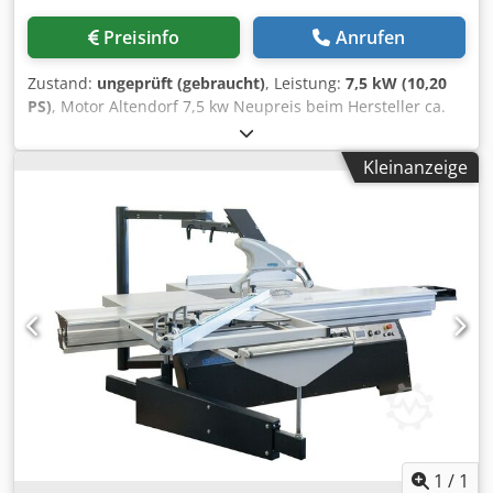
LCD Digitalanzeigen - Tischverlängerung 750 x 690 mm -
Tischverbreiterung 1020 x 680 mm - größflächiger
Preisinfo
Anrufen
Tischausleger 1280 x 630 mm (verschiebbar) mit
Materialrolle, Winkel- und Gehrungsanschlag (ausziehbar
Zustand:
ungeprüft (gebraucht)
, Leistung:
7,5 kW (10,20
bis 3400 mm) - Tischöffnung 250 x 150 mm für schnellen
PS)
, Motor Altendorf 7,5 kw Neupreis beim Hersteller ca.
und einfachen Drehzahlwechsel - Schiebetischarretierung
1739,70€ Netto Dedjy Da D Djpfx Am Eock Altendorf
stufenlos - Exzenterspanner - Besäumschuh, Rückholgriff -
Artikelnummer K6120.0006
Parallelogramm Absaugvorrichtung, Absaughaube breit
Kleinanzeige
für 45° Schnitte und Absaughaube schmal für 90° Schnitte
- Absaugarm wegschwenkbar - Vorritzaggregat mit
separatem Motor - Digitale Anzeige des Sägewinkels -
Dehzahlanzeige
1
/
1