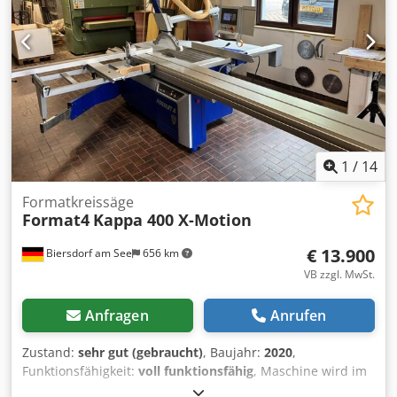
1
/
14
Formatkreissäge
Format4
Kappa 400 X-Motion
€ 13.900
Biersdorf am See
656 km
VB zzgl. MwSt.
Anfragen
Anrufen
Zustand:
sehr gut (gebraucht)
, Baujahr:
2020
,
Funktionsfähigkeit:
voll funktionsfähig
, Maschine wird im
Kundenauftrag verkauft. Formatschiebetisch 3200 mm mit