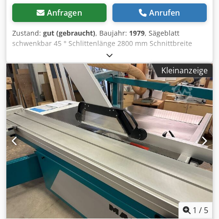
Anfragen
Anrufen
Zustand:
gut (gebraucht)
, Baujahr:
1979
, Sägeblatt
schwenkbar 45 ° Schlittenlänge 2800 mm Schnittbreite
1250 mm Motorleistung 5,5 kW Dcsdpfjzqghaex Am Eok
Schnitthöhe 145 mm Sägeblattdurchmesser 450 mm -
Kleinanzeige
Parallelogramm-Schutzvorrichtung
1
/
5