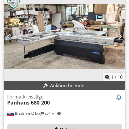
max. Sägeblattdurchmesser 400mm Dcsdpfxozdqxvj Am
Eek montiert ist ein 350mm Blatt max. Schnitthöhe bei
350mm Blatt= 98mm bei 90°---75mm bei 45° mit
Motorbremse (ca-2,5sek bis Stop) Wagenlänge 2500mm
Schnittbreite rechts vo Sägeblatt 850mm
Geschwindigkeiten 3/4/5/6000u/min mit Schnittlinienlaser
Gresser HEnE 632,8nm 380 Volt Gewicht 990kg Not-Aus
Taster +gebr. und neue Sägeblätter wie abgebildet
1
/
10
Auktion beendet
Formatkreissäge
Panhans
680-200
Bratislavský kraj
204 km