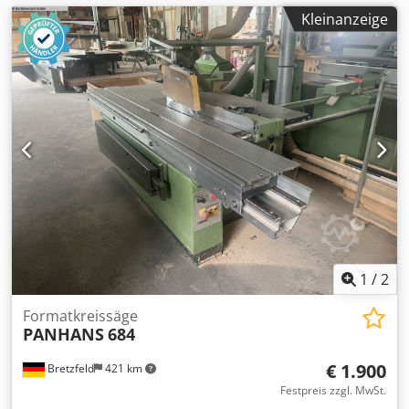
Kleinanzeige
1
/
2
Formatkreissäge
PANHANS
684
€ 1.900
Bretzfeld
421 km
Festpreis zzgl. MwSt.