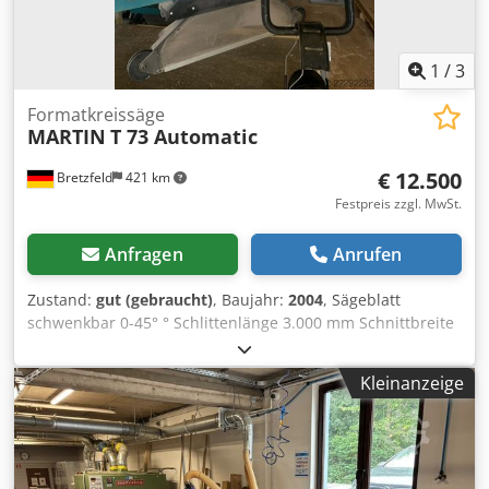
1
/
3
Formatkreissäge
MARTIN
T 73 Automatic
€ 12.500
Bretzfeld
421 km
Festpreis zzgl. MwSt.
Anfragen
Anrufen
Zustand:
gut (gebraucht)
, Baujahr:
2004
, Sägeblatt
schwenkbar 0-45° ° Schlittenlänge 3.000 mm Schnittbreite
1.100 mm Motorleistung 5,5 kW Schnitthöhe 170 mm
Dcodszkl H Iepfx Am Ejk Sägeblattdurchmesser 250 - 500
Kleinanzeige
mm Drehzahl 2.800/4.000/5.500 U/min. Maschinengewicht
ca, 1.950 kg - elektromotorisch verfahrbarer
Parallelanschlag, Schnittbreite 1.100 mm - Digitalanzeige
am Queranschlag