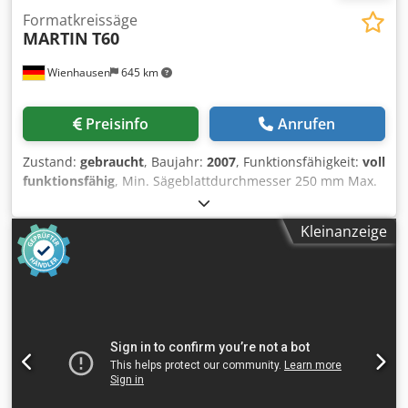
Formatkreissäge
MARTIN
T60
Wienhausen
645 km
Preisinfo
Anrufen
Zustand:
gebraucht
, Baujahr:
2007
, Funktionsfähigkeit:
voll
funktionsfähig
, Min. Sägeblattdurchmesser 250 mm Max.
Sägeblattdurchmesser 400 mm Drehzahl 4000, 4800 und
6000 U/min Hauptmotor 4 kW Schnittlänge 3200 mm
Kleinanzeige
Dodsztadmjpfx Am Eeck Schnittbreite 850 mm
Schwenkbereich +/- 0° - 46°