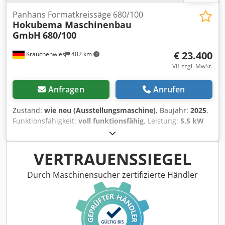
Panhans Formatkreissäge 680/100
Hokubema Maschinenbau
GmbH
680/100
€ 23.400
Krauchenwies
402 km
VB zzgl. MwSt.
Anfragen
Anrufen
Zustand:
wie neu (Ausstellungsmaschine)
, Baujahr:
2025
,
Funktionsfähigkeit:
voll funktionsfähig
, Leistung:
5,5 kW
(7,48 PS)
, Schnittbreite (max.):
1.030 mm
,
Sägeblattdurchmesser:
450 mm
, Neigungsverstellung
Sägeblatt:
45 °
, Höheneinstelltyp:
elektrisch
, TECHNISCHE
VERTRAUENSSIEGEL
DATEN - Vorführmaschine aus Ausstellungsraum
Rollwagenlänge 3200 mm Schnittlänge 3400 mm
Durch Maschinensucher zertifizierte Händler
Schnitthöhe max. 155 mm bei 90° / 105 mm bei 46°
Schnittbr. Breitenanschlag 1030 mm Sägeblatt max. Ø 450
mm Sägeblatt unter Tisch versenkbar Ø 400 mm
Tischgröße Gusstischplatte 1200 x 655 mm