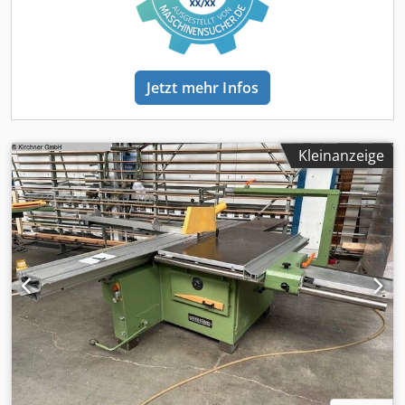
Tischverlängerung zuzügl. 750 x 655 mm
Tischverbreiterung 1200 x 655 mm Tischhöhe +/- 20 mm
900 mm Drehzahl Hauptsägeblatt 3000 / 4000 / 5000 / 6000
U/min Gewicht netto ca. 1051 kg TECHNISCHE
BESCHREIBUNG Solider deutscher Maschinenbau Zum
Jetzt mehr Infos
Besäumen, Ablängen, Formatieren, Gehrungsschneiden
etc. Formstabiler und selbsttragender Maschinenkörper
gefertigt als stabile Rahmenschweißkonstruktion aus
starkwandigen Stahlprofilen, laserbearbeiteten
Kleinanzeige
Stahlblechteilen und mechanisch bearbeitet Auf dem
Maschinenkörper aufgebaut ist die verwindungssteife und
feingehobelte Gusstischplatte Das robuste und
leistungsstarke Sägeaggregat eingebaut im
Maschinenständer ist der Garant für präzise Sägeschnitte
Die komplette Sägewelleneinheit ist dynamisch
ausgewuchtet, doppelt geführte Schwenksegmente aus
Grauguss mit doppelter Säulenführung für die
Höhenverstellung sowie die 2-fach kugelgelagerte lange
Kreissägewelle sorgen für die absolute Laufruhe Der
kugelgelagerte Doppelrollwagen ist leichtgängig und
wartungsfrei. Präziser und spielfreier Lauf auf der vollen
Länge, geführt mit gehärteten und geschliffenen