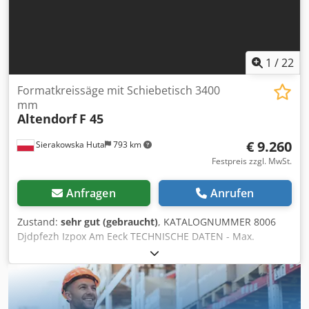
1
/
22
Formatkreissäge mit Schiebetisch 3400
mm
Altendorf
F 45
€ 9.260
Sierakowska Huta
793 km
Festpreis zzgl. MwSt.
Anfragen
Anrufen
Zustand:
sehr gut (gebraucht)
, KATALOGNUMMER 8006
Djdpfezh Izpox Am Eeck TECHNISCHE DATEN - Max.
Durchmesser des Hauptsägeblatts mit Vorritzer: 350 mm -
Max. Durchmesser des Hauptsägeblatts ohne Vorritzer:
450 mm - Schnitthöhe mit montiertem 350-mm-Sägeblatt:
100 mm - Elektrische Höhen- und Winkelverstellung des
Hauptsägeblatts - Elektronische Winkeldisplay - Elektrische