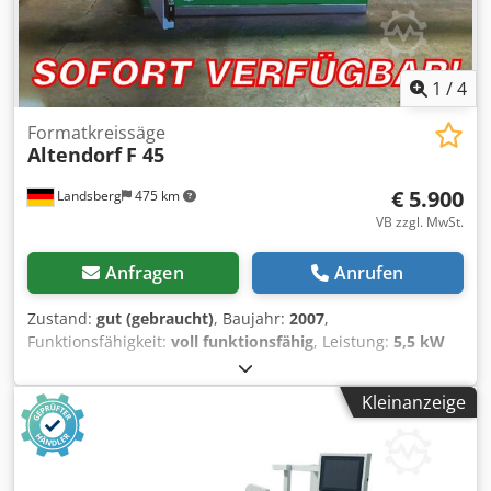
1
/
4
Formatkreissäge
Altendorf
F 45
€ 5.900
Landsberg
475 km
VB zzgl. MwSt.
Anfragen
Anrufen
Zustand:
gut (gebraucht)
, Baujahr:
2007
,
Funktionsfähigkeit:
voll funktionsfähig
, Leistung:
5,5 kW
(7,48 PS)
, Schnittbreite (max.):
1.000 mm
,
Sägeblattdurchmesser:
550 mm
, Neigungsverstellung
Kleinanzeige
Sägeblatt:
45 °
, Ausstattung:
CE-Kennzeichnung,
Dokumentation/Handbuch, Sägeblattschutz
,
Bildschrimsteuerung; Parallelanschlag Abspeichern von 20
Programmen; Doppelrollwagen 3000mm 1000er