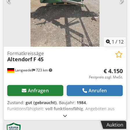
CE Norm Motorische Höhen und Schwenkverstellung
Djdpfx Asy Rkkusm Esck Motorische Verstellung des
Parallelanschlags Besäumlänge 3.350mm Schnitthöhe
155mm Schnittbreite am Parallelanschlag 1.100mm
Motorleistung 5,5 kW / 7,5 PS 3 Drehzahlen Vorritzsäge-
Aggregat Schwenkbar bis 45° Wagenlänge 3.200mm
Gewicht 1000kg
1
/
12
Formatkreissäge
Altendorf
F 45
€ 4.150
Langwedel
723 km
Festpreis zzgl. MwSt.
Anfragen
Anrufen
Zustand:
gut (gebraucht)
, Baujahr:
1984
,
Funktionsfähigkeit:
voll funktionsfähig
, Angeboten aus
einer Behindertenwerkstatt wird eine voll funktionsfähige
Formatkreissäge. Altendorf F45 schwenkbar bis 45° über
Auktion
Handrad Baujahr 1984 mit Vorritzer(kein Sägeblatt dabei)