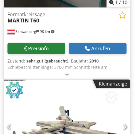
1
/
10
Formatkreissäge
MARTIN
T60
Schwanberg
98 km
Preisinfo
Anrufen
Zustand:
sehr gut (gebraucht)
, Baujahr:
2010
,
Schiebeschlittenlänge: 3700 mm Schnittbreite am
Breitenanschlag: 850 mm Schnittbreite am
Ablänganschlag: 3200 mm Schnittiefe: 120 mm Vorritzer:
Kleinanzeige
nein Höhenverstellung Sägeblatt: elektrisch /
Positionssteuerung Schwenkverstellung Sägeblatt:
elektrisch / Positionssteuerung Verstellung
Breitenanschlag: manuell Sägeblattdurchmesser: 400 mm
Drehzahlen: 4000 / 4800 / 6000 U/min Dcsdoxzfqbjpfx Am
Ejk Motorleistung: 7,5 kW, 400 V, 50 Hz Absauganschluss:
80 und 120 mm INKLUSIVE: Laserschnittlienienanzeiger
MITREX Doppelgehrungsanschlag