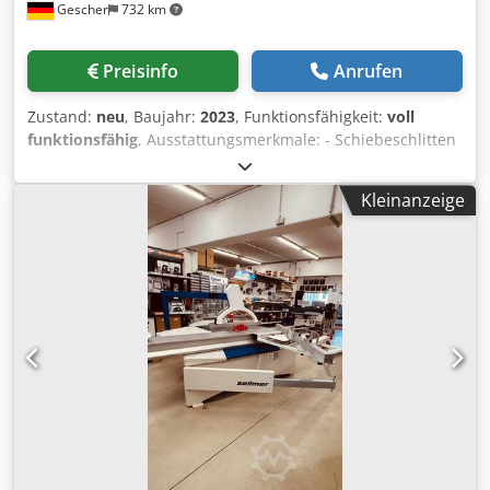
Gescher
732 km
Preisinfo
Anrufen
Zustand:
neu
, Baujahr:
2023
, Funktionsfähigkeit:
voll
funktionsfähig
, Ausstattungsmerkmale: - Schiebeschlitten
aus eloxiertem Aluminium, einschl.
Hochpräzisionsführung aus gehärtetem und geschliffenem
Kleinanzeige
Stahl - Schiebeschlittenblockierung in jeder Position -
Sägeblattschutzvorrichtung mit Wegschwenkeinrichtung -
Ausleger mit verstellbaren Winkelanschlag mit
Längenausgleich alle 5° und bei 22,5° - Gehrungsanschlag
und Exenterspanner - Riemenumstellung für
Geschwindigkeitswechsel von oben (Öffnung im Sägetisch)
- Kontrollleuchten für eingestellte Sägeblattdrehzahl - 3-
Achsen Programmiereinheit über TFT 15‘‘ Touchscreen auf
Windows-Basis, einschl. 2.500 Programmplätze, 2 USB
Anschlüsse und 1 Ethernet-Netzwerkstecker Dedporrw
Ucsfx Am Ejck - Vorritzaggregat mit elektromotorischer
Höhenverstellung und motorischer, axialer
Impulsverstellung, einschl. digitaler Anzeige für Höhe und