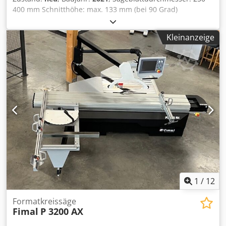
Parallelanschlag: 1500 mm Parallelanschlag mit
400 mm Schnitthöhe: max. 133 mm (bei 90 Grad)
programmierter THK-Führung Elektronische Verstellung
Kreissägeblattschwenkung: 0 – 45 Grad Drehzahlen: 3500 /
des Vorritzaggregats Anschlaglineal mit „COMPEX“-
4500 / 5500 U/min Motorleistung: 5,5 kW (7,5 PS)
Vorrichtung für Winkelschnitte mit automatischem
Kleinanzeige
Motorspannung: 3x 400 Motorfrequenz: 50 Hz
Längenausgleich Start/Stopp-Tasten im Fahrwagen
Schiebetischlänge: Standard 2500 mm Schnittbreite: 800
integriert Exzenter-Spannarm für Werkstücke
mm Djdey Nc Dkepfx Am Ejck „X-Roll“-System (wartunsfrei,
Verlängerung der Auflagefläche Ablänganschlag mit 3 LCD-
Roll) Steuerung : x-motion CNC-Steuerung, 3-Achsen-
Anzeigen zur Stopp-Positionsanzeige Komplette
Steuerung Bedienpult: 5,7” (145 mm) TFT-Touch-
Unterstützung und Wireless: verstellbarer Rahmen für
Farbbildschirm Ausstattung, wartungsfreie
Winkelschnitte mit drahtloser Funktion Absaugstutzen:
Schwenksegmente: „Easy-Glide” Absauganschluss: Ø 120
Unterbau 120 mm, Oberhaube 100 mm Abmessungen
mm (unten) / Ø 80 mm (oben) Gewicht: cca. 900 kg Die
(aufgebaut) mm: 4200 x 4300 x 1800 h Dedoytufgspfx Am
Maschine ist in fabrikneuer Zustand und war nie
Esck Abmessungen für Transport mm: 4200 x 2350 x 1800
gebraucht.
h + Palette 1600 x 1000 x 800 h Gewicht kg: 1140
1
/
12
Formatkreissäge
Fimal
P 3200 AX